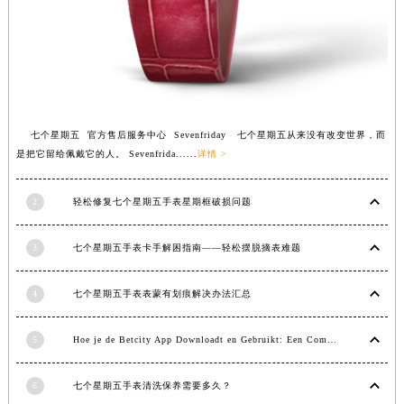
苏州市苏州工业园区星港街199号苏州中心办公楼C座22层08室（需提前预约）
武汉市江汉区解放大道686号世界贸易大厦38层09室（需提前预约）
南宁市青秀区金湖路59号地王大厦12楼1224室（需提前预约）
合肥市蜀山区潜山路111号万象城华润大厦B座12楼03室（需提前预约）
泉州市丰泽区宝洲路729号浦西万达中心写字楼A座7楼709室（需提前预约）
七个星期五 官方售后服务中心 Sevenfriday 七个星期五从来没有改变世界，而
青岛市南区山东路6号华润大厦B座22层04室（需提前预约）
是把它留给佩戴它的人。 Sevenfrida......
详情 >
烟台市芝罘区胜利路139号万达金融中心A座907室（需提前预约）
长春市朝阳区西安大路727号中银大厦A座(旺进大厦)18层09室（需提前预约）
2
轻松修复七个星期五手表星期框破损问题
贵阳市南明区都司高架桥路33号亨特国际金融中心14楼14D（需提前预约）
昆明市盘龙区北京路928号同德昆明广场写字楼10层06室（需提前预约）
3
七个星期五手表卡手解困指南——轻松摆脱摘表难题
石家庄市长安区中山东路39号勒泰中心写字楼B座13层07室（需提前预约）
4
七个星期五手表表蒙有划痕解决办法汇总
西安市碑林区南关正街88号华侨城长安国际中心E座6楼10室（需提前预约）
海口市龙华区金贸东路5号海口华润大厦B座17层1707室（需提前预约）
5
Hoe je de Betcity App Downloadt en Gebruikt: Een Complete Gids
唐山市路南区新华东道100号万达广场写字楼A座10层1002室（需提前预约）
台州市椒江区东海大道1800号腾达中心东1幢20楼2002室（需提前预约）
6
七个星期五手表清洗保养需要多久？
内蒙古自治区呼和浩特市玉泉区大学西街70号华润万象城写字楼（鄂尔多斯大厦）23层2326室（需提前预约）