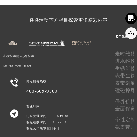
内蒙古自治区锡林郭勒盟市锡林浩特市光明街与额尔敦路交叉口七个星期五售后服务中心（需提前预约）
内蒙古自治区兴安盟市乌兰浩特市兴安大街七个星期五售后服务中心（需提前预约）

轻轻滑动下方栏目探索更多精彩内容
山西省大同市平城区迎宾街七个星期五售后服务中心（需提前预约）

山西省晋城市城区黄华街七个星期五售后服务中心（需提前预约）
七个星期五全
山西省晋中市榆次区顺城街七个星期五售后服务中心（需提前预约）
山西省临汾市尧都区解放路七个星期五售后服务中心（需提前预约）
走时维修
让该相遇的人,都相遇。
山西省吕梁市离石区永宁中路与建设街交叉口七个星期五售后服务中心（需提前预约）
进水维修
山西省朔州市朔城区怡西路与鄯阳西街交汇处七个星期五售后服务中心（需提前预约）
Let the meet, meet.
生锈维修
山西省忻州市忻府区和平东街与七一南路交叉口七个星期五售后服务中心（需提前预约）
表带生锈

网点服务热线
表带划痕
山西省阳泉市郊区平阳东街与新城大道交叉口七个星期五售后服务中心（需提前预约）
磕碰摔坏
400-609-9509
山西省运城市盐湖区河东街七个星期五售后服务中心（需提前预约）
山西省长治市潞州区英雄中路七个星期五售后服务中心（需提前预约）
保养价格
营业时间：
全面保养
山西省太原市迎泽区迎泽街道解放路15号亨得利名表维修授权店3楼七个星期五售后服务中心（需提前预约）

门店营业时间：09:00-19:30
天津市和平区赤峰道136号天津国际金融中心26层2603室七个星期五售后服务中心（需提前预约）
个性定制
客服在线时间：8:00-22:00
安徽省安庆市迎江区人民路七个星期五售后服务中心（需提前预约）
截表带、
客服及门店节假日不休
安徽省蚌埠市蚌山区淮河路七个星期五售后服务中心（需提前预约）