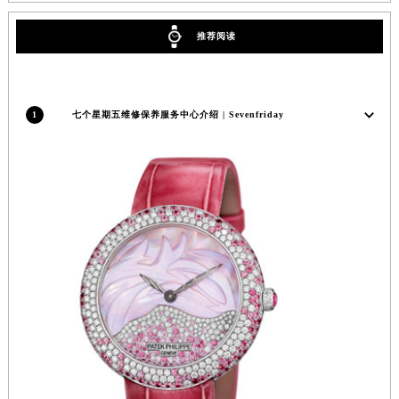
福州市鼓楼区五四路128-1号恒力城写字楼15层03室（需提前预约）
推荐阅读
成都市锦江区人民东路6号SAC东原中心写字楼24层2406B室（需提前预约）
重庆市江北区观音桥步行街2号融恒时代广场写字楼9层902室（需提前预约）
长沙市芙蓉区定王台街道建湘路393号世茂环球金融中心写字楼（芙蓉广场）10层13室（需提前预约）
1
七个星期五维修保养服务中心介绍 | Sevenfriday
郑州市二七区铭功路10号华润大厦写字楼29层2905室（需提前预约）
太原市迎泽区解放路15号亨得利名表服务中心（品牌授权店）3层整层（需提前预约）
沈阳市沈河区中街路137号亨得利名表服务中心（品牌授权店）1层整层（需提前预约）
沈阳市沈河区中街路83号亨得利名表服务中心（品牌授权店）1层整层（需提前预约）
乌鲁木齐市天山区红山路26号时代广场（CCMALL）C座17层17-B（需提前预约）
温州市鹿城区锦绣路1067号置信广场10层1015室（需提前预约）
哈尔滨市道里区友谊西路600号富力中心T2座写字楼29层03室（需提前预约）
大连市中山区人民路15号国际金融大厦7层G室（需提前预约）
佛山市禅城区季华五路57号万科金融中心C座12层1205室（需提前预约）
东莞市东城街道鸿福东路1号民盈国贸中心T1写字楼9层907室（需提前预约）
无锡市梁溪区人民中路139号恒隆广场写字楼1座11层1104室（需提前预约）
南通市崇川区工农路57号圆融广场写字楼16层1603室（需提前预约）