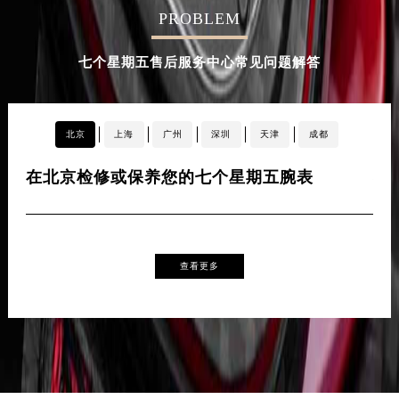
PROBLEM
辽宁省铁岭市银州区南马路七个星期五售后服务中心（需提前预约）
辽宁省营口市站前区市府路与渤海大街交叉口七个星期五售后服务中心（需提前预约）
七个星期五售后服务中心常见问题解答
辽宁省沈阳市沈河区中街路137号亨得利名表维修授权店1楼七个星期五售后服务中心（需提前预约）
辽宁省沈阳市沈河区中街路83号亨得利名表维修授权店1楼七个星期五售后服务中心（需提前预约）
北京市朝阳区建国门外大街甲6号华熙国际中心D座11层1102室七个星期五售后服务中心（北京总部）（需提前预约）
北京
上海
广州
深圳
天津
成都
北京市东城区东长安街1号王府井东方广场W3座6层602室七个星期五售后服务中心（需提前预约）
河北省保定市竞秀区朝阳北大街北国先天下七个星期五售后服务中心（需提前预约）
在北京检修或保养您的七个星期五腕表
在
内蒙古自治区阿拉善盟市左旗土尔扈特大街七个星期五售后服务中心（需提前预约）
内蒙古自治区巴彦淖尔市临河区新华街七个星期五售后服务中心（需提前预约）
内蒙古自治区包头市青山区幸福路甲3号王府井百货名表维修七个星期五售后服务中心（需提前预约）
查看更多
内蒙古自治区赤峰市红山区哈达街七个星期五售后服务中心（需提前预约）
内蒙古自治区鄂尔多斯市东胜区伊金霍洛街七个星期五售后服务中心（需提前预约）
内蒙古自治区呼伦贝尔市海拉尔区中央街七个星期五售后服务中心（需提前预约）
内蒙古自治区通辽市科尔沁区明仁大街七个星期五售后服务中心（需提前预约）
内蒙古自治区乌海市海勃湾区人民南路七个星期五售后服务中心（需提前预约）
内蒙古自治区乌兰察布市集宁区恩和大街七个星期五售后服务中心（需提前预约）