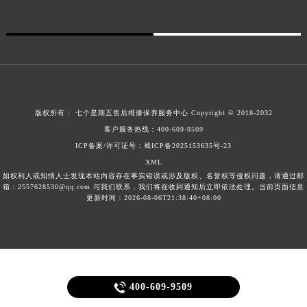
安徽省亳州市谯城区魏武大道七个星期五售后服务中心（需提前预约）
安徽省池州市贵池区长江路七个星期五售后服务中心（需提前预约）
安徽省滁州市琅琊区南谯北路七个星期五售后服务中心（需提前预约）
安徽省阜阳市颍州区颍州北路七个星期五售后服务中心（需提前预约）
安徽省淮北市相山区淮海路七个星期五售后服务中心（需提前预约）
安徽省淮南市田家庵区国庆中路七个星期五售后服务中心（需提前预约）
版权所有：
七个星期五售后维修保养服务中心
Copyright © 2018-2032
安徽省黄山市屯溪区黄山西路七个星期五售后服务中心（需提前预约）
客户服务热线：
400-609-9509
ICP备案/许可证号：蜀ICP备2025153635号-23
安徽省六安市金安区解放中路七个星期五售后服务中心（需提前预约）
XML
安徽省马鞍山市雨山区湖南西路七个星期五售后服务中心（需提前预约）
如权利人或知情人士发现本站内容存在事实错误或涉及版权、名誉权等侵权问题，请通过邮
安徽省宿州市埇桥区人民中路七个星期五售后服务中心（需提前预约）
箱：2557628530@qq.com 与我们联系，我们将在收到通知后立即依法处理。当前页面信息
更新时间：2026-08-06T21:38:40+08:00
安徽省铜陵市铜官区石城大道七个星期五售后服务中心（需提前预约）
安徽省芜湖市镜湖区中山路步行街七个星期五售后服务中心（需提前预约）
安徽省宣城市宣州区叠嶂西路七个星期五售后服务中心（需提前预约）
福建省龙岩市新罗区九一南路七个星期五售后服务中心（需提前预约）
福建省南平市建阳区人民西路七个星期五售后服务中心（需提前预约）

400-609-9509
福建省宁德市蕉城区天湖东路七个星期五售后服务中心（需提前预约）