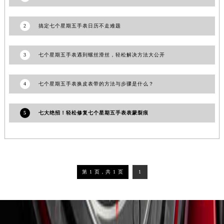
吉林省辽源市龙山区人民大街七个星期五售后服务中心（需提前预约）
吉林省梅河口市新华街道梅河大街七个星期五售后服务中心（需提前预约）
2
搞定七个星期五手表日历不走难题
吉林省四平市铁东区紫气大路与南九经街交汇处七个星期五售后服务中心（需提前预约）
吉林省松原市宁江区五环大街七个星期五售后服务中心（需提前预约）
3
七个星期五手表遇到螺丝滑丝，轻松解决方法大公开
吉林省通化市东昌区环通乡江南大街七个星期五售后服务中心（需提前预约）
吉林省延边市延吉市解放路七个星期五售后服务中心（需提前预约）
4
七个星期五手表换皮表带的方法与步骤是什么？
辽宁省鞍山市铁东区站前街七个星期五售后服务中心（需提前预约）
辽宁省本溪市平山区胜利路七个星期五售后服务中心（需提前预约）
5
七大绝招！轻松修复七个星期五手表表蒙裂痕
辽宁省朝阳市双塔区新华路七个星期五售后服务中心（需提前预约）
辽宁省丹东市振兴区七经街七个星期五售后服务中心（需提前预约）
辽宁省抚顺市新抚区东一路七个星期五售后服务中心（需提前预约）
辽宁省阜新市海州区解放大街七个星期五售后服务中心（需提前预约）
第 1 页，共 1 页
1
辽宁省葫芦岛市连山区中央路七个星期五售后服务中心（需提前预约）
辽宁省锦州市古塔区中央大街七个星期五售后服务中心（需提前预约）
辽宁省辽阳市白塔区新运大街七个星期五售后服务中心（需提前预约）
辽宁省盘锦市兴隆台区石油大街七个星期五售后服务中心（需提前预约）