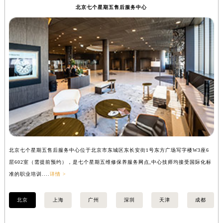
北京七个星期五售后服务中心
徐州市鼓楼区淮海东路29号苏宁广场IFC国际金融中心写字楼35层3508室（需提前预约）
扬州市邗江区国展路29号星耀天地写字楼1号楼18层1803室（需提前预约）
盐城市盐都区世纪大道5号盐城金融城写字楼1号楼16层1604室（需提前预约）
泰州市海陵区永定东路399号置地商务中心东塔写字楼（华润万象城）17层1706室（需提前预约）
宁波市江北区大闸南路500号来福士广场办公楼20层2009室（需提前预约）
杭州市上城区钱江路1366号华润大厦写字楼A座5层503-5室（需提前预约）
金华市金东区东市南街777号金华万达广场写字楼4号楼22层2209室（需提前预约）
绍兴市越城区胜利东路379号世茂天际中心写字楼8层805室（需提前预约）
嘉兴市南湖区广益路705号嘉兴世界贸易中心写字楼A座13层1304室（需提前预约）
南昌市红谷滩新区红谷中大道998号绿地双子塔（中央广场）A1座办公楼14层07室（需提前预约）
济南市历下区经十路11111号华润中心写字楼（万象城）15层1508室（需提前预约）
北京七个星期五售后服务中心位于北京市东城区东长安街1号东方广场写字楼W3座6
上
层602室（需提前预约），是七个星期五维修保养服务网点,中心技师均接受国际化标
3
广州市天河区天河路230号万菱汇国际中心写字楼A塔7层704室（需提前预约）
准的职业培训....
详情 >
准的
广州市越秀区环市东路371-375号世界贸易中心大厦南塔写字楼15层07室（需提前预约）
深圳市罗湖区深南东路5001号华润大厦写字楼17层1701室（需提前预约）
北京
上海
广州
深圳
天津
成都
惠州市惠城区江北文昌一路7号华贸大厦写字楼1座30层05室（需提前预约）
厦门市思明区湖滨东路95号华润大厦写字楼B座11层1104室（需提前预约）