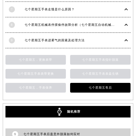
甘肃省兰州市七里河区西津西路16号兰州中心写字楼21层2102室（需提前预约）
7
七个星期五手表走慢是什么原因？
重庆市解放碑渝中区民权路28号英利国际金融中心写字楼20层01室（需提前预约）
黑龙江省大庆市萨尔图区会战大街七个星期五售后服务中心（需提前预约）
8
七个星期五机械表停摆偷停故障分析（七个星期五自动机械手表走停的原因）
黑龙江省鹤岗市向阳区红军路七个星期五售后服务中心（需提前预约）
黑龙江省黑河市爱辉区中央街七个星期五售后服务中心（需提前预约）
9
七个星期五手表进雾气的因素及处理方法
黑龙江省鸡西市鸡冠区红军路七个星期五售后服务中心（需提前预约）
黑龙江省佳木斯市向阳区长安路七个星期五售后服务中心（需提前预约）
七个星期五，更换表带
七个星期五手表指针脱落
黑龙江省牡丹江市东安区太平路七个星期五售后服务中心（需提前预约）
七个星期五手表表带更换
七个星期五手表表盘生锈
黑龙江省七台河市桃山区大同街七个星期五售后服务中心（需提前预约）
黑龙江省齐齐哈尔市龙沙区龙华路七个星期五售后服务中心（需提前预约）
七个星期五，手表保养
七个星期五售后
黑龙江省双鸭山市尖山区新兴大街七个星期五售后服务中心（需提前预约）
黑龙江省绥化市北林区新华街与康庄路交叉口七个星期五售后服务中心（需提前预约）
黑龙江省伊春市伊美区通河路七个星期五售后服务中心（需提前预约）
随机推荐
吉林省白城市洮北区明仁南街七个星期五售后服务中心（需提前预约）
吉林省白山市浑江区浑江大街七个星期五售后服务中心（需提前预约）
吉林省吉林市船营区河南街七个星期五售后服务中心（需提前预约）
1
七个星期五手表后盖意外脱落如何应对