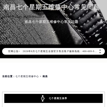
南昌七个星期五维修中心常见问题
sevenfriday maintenance service center
南昌七个星期五维修中心常见问题
2026年8月七个星期五中国区售后服务网络优化升级公告
2026年8月七个星期五全国官方售后客户服务热线：400-609-9509
▲
官网公告>
七个星期五官方全国统一服务热线400-609-9509，服务覆盖中国大陆、香港、澳门、台湾全部区域（非大陆需加拨“+86”）
▼
2026年8月七个星期五售后服务中心最新网点地址：
北京市朝阳区建国门外大街甲6号华熙国际中心写字楼D座11层1102室（北京总部）（需提前预约）
北京市东城区东长安街1号东方广场写字楼W3座6层602室（需提前预约）
当前位置：
七个星期五维修中心
> 南昌
天津市和平区赤峰道136号天津国际金融中心写字楼26层2603室（需提前预约）
上海市徐汇区虹桥路3号港汇中心写字楼2座37层3705室（需提前预约）
上海市黄浦区南京东路299号宏伊国际广场写字楼8层806室（需提前预约）
南京市秦淮区中山南路1号（新街口）南京中心写字楼22层C1-1室（需提前预约）
七个星期五保养
常州市新北区龙锦路1590号现代传媒中心写字楼5号楼10层1008室（需提前预约）