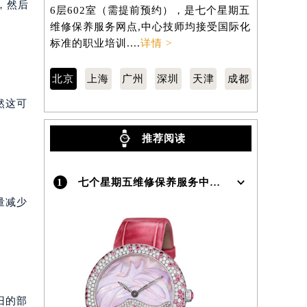
东城区东长安街1号东方广场写字楼W3座
徐汇区虹桥
，然后
6层602室（需提前预约），是七个星期五
3705室
维修保养服务网点,中心技师均接受国际化
修保养服务
）
标准的职业培训....
详情 >
准的职业培训
北京
上海
广州
深圳
天津
成都
然这可
推荐阅读
1
七个星期五维修保养服务中心介绍 | Sevenfriday
量减少