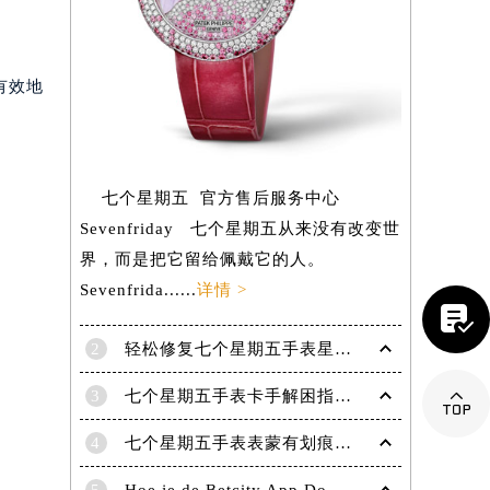
旧的部
有效地
七个星期五 官方售后服务中心
Sevenfriday 七个星期五从来没有改变世
界，而是把它留给佩戴它的人。
Sevenfrida......
详情 >

2
轻松修复七个星期五手表星期框破损问题

3
七个星期五手表卡手解困指南——轻松摆脱摘表难题
提前预约）
4
七个星期五手表表蒙有划痕解决办法汇总