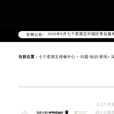
2026年8月七个星期五中国区售后
官网公告>
2026年8月七个星期五全国官方售后客户
七个星期五官方全国统一服务热线400
2026年8月七个星期五售后服务中
北京市朝阳区建国门外大街甲6号华熙
当前位置：
七个星期五维修中心
>
问题/知识/资讯
>
北京市东城区东长安街1号东方广场写
天津市和平区赤峰道136号天津国际金
上海市徐汇区虹桥路3号港汇中心写字楼
上海市黄浦区南京东路299号宏伊国
南京市秦淮区中山南路1号（新街口）
常州市新北区龙锦路1590号现代传媒
【七个星
徐州市鼓楼区淮海东路29号苏宁广场I