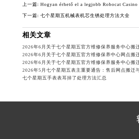
辽宁省营口市站前区市府路与渤海大
上一篇:
Hogyan érhető el a legjobb Robocat Casino
辽宁省沈阳市沈河区中街路137号亨
下一篇:
七个星期五机械表机芯生锈处理方法大全
辽宁省沈阳市沈河区中街路83号亨
北京市朝阳区建国门外大街甲6号华熙
北京市东城区东长安街1号王府井东方
相关文章
河北省保定市竞秀区朝阳北大街北国
内蒙古自治区阿拉善盟市左旗土尔扈
内蒙古自治区巴彦淖尔市临河区新华
内蒙古自治区包头市青山区幸福路甲
2026年5月七个星期五表主重要通告：售后网点搬迁
内蒙古自治区赤峰市红山区哈达街七
七个星期五手表表耳掉了处理方法汇总
内蒙古自治区鄂尔多斯市东胜区伊金
内蒙古自治区呼伦贝尔市海拉尔区中
内蒙古自治区通辽市科尔沁区明仁大
内蒙古自治区乌海市海勃湾区人民南
内蒙古自治区乌兰察布市集宁区恩和
内蒙古自治区锡林郭勒盟市锡林浩特