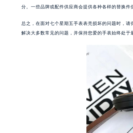
如果上述方法都无法解决问题，或者您希望立即更换
武汉市江汉区解放大道686号世界贸易
分。一些品牌或配件供应商会提供各种各样的替换件
南宁市青秀区金湖路59号地王大厦12
合肥市蜀山区潜山路111号万象城华润
总之，在面对七个星期五手表表壳损坏的问题时，请
泉州市丰泽区宝洲路729号浦西万达中
青岛市南区山东路6号华润大厦B座2
解决大多数常见的问题，并保持您爱的手表始终处于
烟台市芝罘区胜利路139号万达金融中
长春市朝阳区西安大路727号中银大厦
贵阳市南明区都司高架桥路33号亨特
昆明市盘龙区北京路928号同德昆明
石家庄市长安区中山东路39号勒泰中
西安市碑林区南关正街88号华侨城长
海口市龙华区金贸东路5号海口华润大厦
唐山市路南区新华东道100号万达广场
台州市椒江区东海大道1800号腾达中
内蒙古自治区呼和浩特市玉泉区大学西
甘肃省兰州市七里河区西津西路16号兰