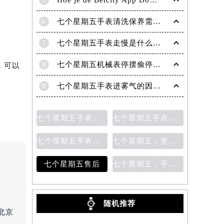
5
Hoe je de Betcity App Downloadt en Gebruikt: Een Complete Gids
6
七个星期五手表清洗保养需要多久？
7
七个星期五手表走慢是什么原因？
8
七个星期五机械表停摆偷停故障分析（七个星期五自动机械手表走停的原因）
，可以
9
七个星期五手表进雾气的因素及处理方法
七个星期五手表指针脱落
七个星期五手表表带更换
七个星期五手表表盘生锈
七个星期五，更换表带
七个星期五售后
七个星期五，手表保养
随机推荐
北京