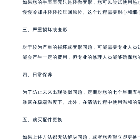
成都市锦江区人民东路6号SAC东原中
如果您的手表表壳只是轻微变形，您可以尝试使用热
重庆市江北区观音桥步行街2号融恒时
慢慢冷却并轻轻按压回原位。这个过程需要耐心和细
长沙市芙蓉区定王台街道建湘路393
郑州市二七区铭功路10号华润大厦写字
三、严重损坏或变形
太原市迎泽区解放路15号亨得利名
沈阳市沈河区中街路137号亨得利名
对于较为严重的损坏或变形问题，可能需要专业人员
沈阳市沈河区中街路83号亨得利名
能会产生一定的费用，但专业的修理人员能够确保您
乌鲁木齐市天山区红山路26号时代广场
温州市鹿城区锦绣路1067号置信广场
四、日常保养
哈尔滨市道里区友谊西路600号富力中
大连市中山区人民路15号国际金融大
为了防止未来出现类似问题，定期对您的七个星期五
佛山市禅城区季华五路57号万科金融中
暴露在极端温度下。此外，在清洁过程中使用温和的
东莞市东城街道鸿福东路1号民盈国贸
无锡市梁溪区人民中路139号恒隆广场
五、购买配件更换
南通市崇川区工农路57号圆融广场写字
苏州市苏州工业园区星港街199号苏州