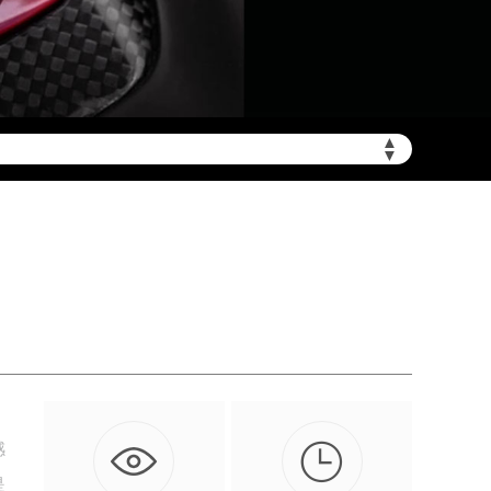
▲
▼
非大陆需加拨“+86”）

感