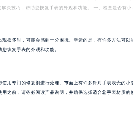
扰。幸运的是，有许多方法可以尝试修复或改善这个问题。以下
楼1号楼18层1803室（需提前预约）
字楼1号楼16层1604室（需提前预约）
的解决技巧，帮助您恢复手表的外观和功能。 一、检查是否有小
务中心东塔写字楼（华润万象城）17层1706室（需提前预约）
场办公楼20层2009室（需提前预约）
写字楼A座5层503-5室（需提前预约）
出现损坏时，可能会感到十分困扰。幸运的是，有许多方法可以
广场写字楼4号楼22层2209室（需提前预约）
际中心写字楼8层805室（需提前预约）
助您恢复手表的外观和功能。
易中心写字楼A座13层1304室（需提前预约）
绿地双子塔（中央广场）A1座办公楼14层07室（需提前预约）
心写字楼（万象城）15层1508室（需提前预约）
际中心写字楼A塔7层704室（需提前预约）
虑使用专门的修复剂进行处理。市面上有许多针对手表表壳的小
世界贸易中心大厦南塔写字楼15层07室（需提前预约）
使用之前，请务必阅读产品说明，并确保选择适合您手表材质的
厦写字楼17层1701室（需提前预约）
厦写字楼1座30层05室（需提前预约）
字楼B座11层1104室（需提前预约）
写字楼15层03室（需提前预约）