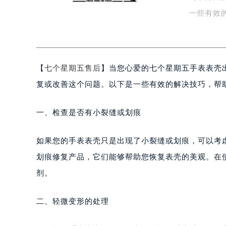
到十分困
扬州市邗江区国展路29号星耀天地写字
盐城市盐都区世纪大道5号盐城金融城写
一些有效
泰州市海陵区永定东路399号置地商
裂…
宁波市江北区大闸南路500号来福士广
杭州市上城区钱江路1366号华润大厦
【
七个星期五售后
】当您心爱的七个星期五手表表壳
金华市金东区东市南街777号金华万达
绍兴市越城区胜利东路379号世茂天
复或改善这个问题。以下是一些有效的解决技巧，帮
嘉兴市南湖区广益路705号嘉兴世界贸
南昌市红谷滩新区红谷中大道998号
一、检查是否有小裂缝或划痕
济南市历下区经十路11111号华润中
广州市天河区天河路230号万菱汇国
如果您的手表表壳只是出现了小裂缝或划痕，可以考
广州市越秀区环市东路371-375号
划痕修复产品，它们能够帮助您恢复表壳的美观。在
深圳市罗湖区深南东路5001号华润大
剂。
惠州市惠城区江北文昌一路7号华贸大
厦门市思明区湖滨东路95号华润大厦写
二、轻微变形的处理
福州市鼓楼区五四路128-1号恒力城