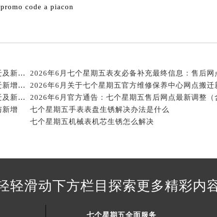
街交叉口七个星期五售后服务中心（需提前预约）
 promo code a piacon
得利名表维修授权店1楼七个星期五售后服务中心（需提前预约）
得利名表维修授权店1楼七个星期五售后服务中心（需提前预约）
国际中心D座11层1102室七个星期五售后服务中心（北京总部
广场W3座6层602室七个星期五售后服务中心（需提前预约）
先天下七个星期五售后服务中心（需提前预约）
2026年6月关于七个星期五官方维修保养服务中心搬迁及新增的正式文件文本
特大街七个星期五售后服务中心（需提前预约）
2026年6月关于七个星期五官方维修保养中心网点搬迁新增的公告
街七个星期五售后服务中心（需提前预约）
2026年6月关于七个星期五官方维修保养服务中心搬迁及新增的正式文件全文内容
3号王府井百货名表维修七个星期五售后服务中心（需提前预约
与新增
七个星期五手表表盘生锈解决办法是什么
个星期五售后服务中心（需提前预约）
七个星期五机械表机芯生锈怎么解决
霍洛街七个星期五售后服务中心（需提前预约）
央街七个星期五售后服务中心（需提前预约）
街七个星期五售后服务中心（需提前预约）
路七个星期五售后服务中心（需提前预约）
轻轻滑动下方栏目探索更多精彩内
大街七个星期五售后服务中心（需提前预约）
市光明街与额尔敦路交叉口七个星期五售后服务中心（需提前预