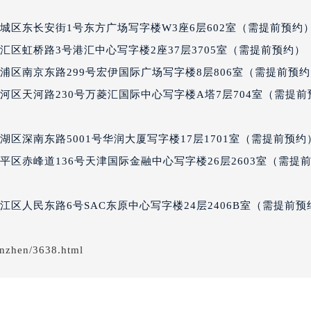
个星期五售后服务中心（需提前预约）
经街交汇处七个星期五售后服务中心（需提前预约）
城区东长安街1号东方广场写字楼W3座6层602室（需提前预约
期五售后服务中心（需提前预约）
汇区虹桥路3号港汇中心写字楼2座37层3705室（需提前预约）
七个星期五售后服务中心（需提前预约）
浦区南京东路299号宏伊国际广场写字楼8层806室（需提前预
五售后服务中心（需提前预约）
五售后服务中心（需提前预约）
河区天河路230号万菱汇国际中心写字楼A塔7层704室（需提前
五售后服务中心（需提前预约）
五售后服务中心（需提前预约）
区深南东路5001号华润大厦写字楼17层1701室（需提前预约
五售后服务中心（需提前预约）
平区赤峰道136号天津国际金融中心写字楼26层2603室（需提
五售后服务中心（需提前预约）
期五售后服务中心（需提前预约）
区人民东路6号SAC东原中心写字楼24层2406B室（需提前预
期五售后服务中心（需提前预约）
期五售后服务中心（需提前预约）
期五售后服务中心（需提前预约）
nzhen/3638.html
星期五售后服务中心（需提前预约）
五售后服务中心（需提前预约）