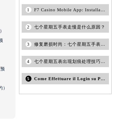
1
F7 Casino Mobile App: Installation & Strategy Guide
）
2
七个星期五手表走慢是什么原因？
约）
预
3
修复磨损时尚：七个星期五手表金属表带划痕克星
）
4
七个星期五表出现划痕处理技巧是什么(如何轻松修复手表划痕的七种方法)
前预
5
Come Effettuare il Login su Prewin: Guida Completa
约）