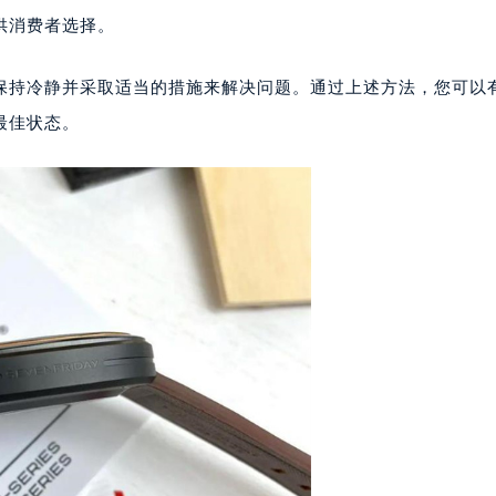
一个全新的表壳以保持外观整洁，可以考虑购买新的配件来替换
大厦38层09室（需提前预约）
供消费者选择。
楼1224室（需提前预约）
大厦B座12楼03室（需提前预约）
保持冷静并采取适当的措施来解决问题。通过上述方法，您可以
心写字楼A座7楼709室（需提前预约）
2层04室（需提前预约）
最佳状态。
心A座907室（需提前预约）
A座(旺进大厦)18层09室（需提前预约）
国际金融中心14楼14D（需提前预约）
广场写字楼10层06室（需提前预约）
心写字楼B座13层07室（需提前预约）
安国际中心E座6楼10室（需提前预约）
B座17层1707室（需提前预约）
写字楼A座10层1002室（需提前预约）
心东1幢20楼2002室（需提前预约）
街70号华润万象城写字楼（鄂尔多斯大厦）23层2326室（需
州中心写字楼21层2102室（需提前预约）