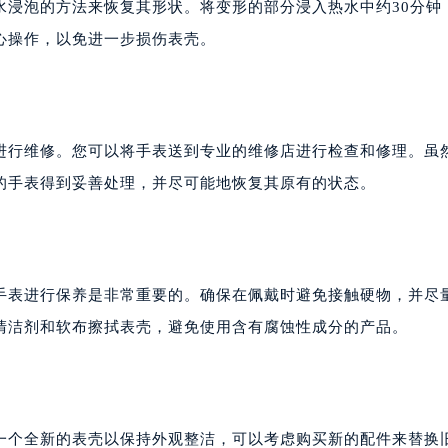
心写字楼24层2406B室（需提前预约）
水浸泡的方法来恢复其形状。将变形的部分浸入热水中约30分钟
代广场写字楼9层902室（需提前预约）
心操作，以免进一步损伤表壳。
号世茂环球金融中心写字楼（芙蓉广场）10层13室（需提前预约
楼29层2905室（需提前预约）
表服务中心（品牌授权店）3层整层（需提前预约）
表服务中心（品牌授权店）1层整层（需提前预约）
进行维修。您可以将手表送到专业的维修店进行检查和修理。虽
表服务中心（品牌授权店）1层整层（需提前预约）
的手表得到妥善处理，并尽可能地恢复其原有的状态。
（CCMALL）C座17层17-B（需提前预约）
10层1015室（需提前预约）
心T2座写字楼29层03室（需提前预约）
厦7层G室（需提前预约）
手表进行保养是非常重要的。确保在佩戴时避免接触硬物，并尽
心C座12层1205室（需提前预约）
清洁剂和软布擦拭表壳，避免使用含有腐蚀性成分的产品。
中心T1写字楼9层907室（需提前预约）
写字楼1座11层1104室（需提前预约）
楼16层1603室（需提前预约）
中心办公楼C座22层08室（需提前预约）