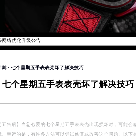
服务网络优化升级公告
服务热线：400-609-9509
-609-9509，服务覆盖中国大陆、香港、澳门、台湾全部区域（
心最新网点地址：
国际中心写字楼D座11层1102室（北京总部）（需提前预约）
深圳
> 七个星期五手表表壳坏了解决技巧
字楼W3座6层602室（需提前预约）
七个星期五手表表壳坏了解决技巧
融中心写字楼26层2603室（需提前预约）
2座37层3705室（需提前预约）
际广场写字楼8层806室（需提前预约）
南京中心写字楼22层C1-1室（需提前预约）
中心写字楼5号楼10层1008室（需提前预约）
期五售后】当您心爱的七个星期五手表表壳出现损坏时，可能会
FC国际金融中心写字楼35层3508室（需提前预约）