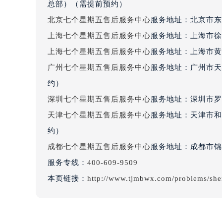
吉林省梅河口市新华街道梅河大街七
总部）（需提前预约）
吉林省四平市铁东区紫气大路与南九
北京七个星期五售后服务中心
服务地址：北京市东
吉林省松原市宁江区五环大街七个星
上海七个星期五售后服务中心
服务地址：上海市徐
吉林省通化市东昌区环通乡江南大街
上海七个星期五售后服务中心
服务地址：上海市黄
吉林省延边市延吉市解放路七个星期
辽宁省鞍山市铁东区站前街七个星期
广州七个星期五售后服务中心
服务地址：广州市天
辽宁省本溪市平山区胜利路七个星期
约）
辽宁省朝阳市双塔区新华路七个星期
深圳七个星期五售后服务中心
服务地址：深圳市罗湖
辽宁省丹东市振兴区七经街七个星期
天津七个星期五售后服务中心
服务地址：天津市和
辽宁省抚顺市新抚区东一路七个星期
约）
辽宁省阜新市海州区解放大街七个星
成都七个星期五售后服务中心
服务地址：成都市锦江
辽宁省葫芦岛市连山区中央路七个星
服务专线：
400-609-9509
辽宁省锦州市古塔区中央大街七个星
辽宁省辽阳市白塔区新运大街七个星
本页链接：
http://www.tjmbwx.com/problems/she
辽宁省盘锦市兴隆台区石油大街七个
辽宁省铁岭市银州区南马路七个星期