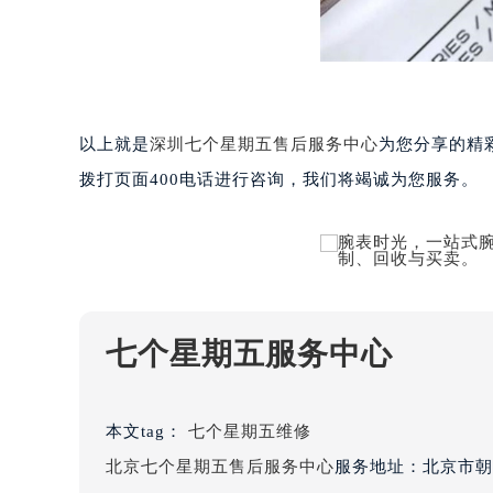
重庆市解放碑渝中区民权路28号英利
黑龙江省大庆市萨尔图区会战大街七
黑龙江省鹤岗市向阳区红军路七个星
黑龙江省黑河市爱辉区中央街七个星
黑龙江省鸡西市鸡冠区红军路七个星
以上就是
深圳七个星期五售后服务中心
为您分享的精
黑龙江省佳木斯市向阳区长安路七个
拨打页面400电话进行咨询，我们将竭诚为您服务。
黑龙江省牡丹江市东安区太平路七个
黑龙江省七台河市桃山区大同街七个
黑龙江省齐齐哈尔市龙沙区龙华路七
黑龙江省双鸭山市尖山区新兴大街七
黑龙江省绥化市北林区新华街与康庄
黑龙江省伊春市伊美区通河路七个星
七个星期五服务中心
吉林省白城市洮北区明仁南街七个星
吉林省白山市浑江区浑江大街七个星
吉林省吉林市船营区河南街七个星期
本文tag：
七个星期五维修
吉林省辽源市龙山区人民大街七个星
北京七个星期五售后服务中心
服务地址：北京市朝