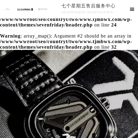
七个星期五售后服务中心
Warning
: extract() expects parameter 1 to be array, null

SEVENFRIDAY MAINTENANCE
given in
/www/wwwroot/seo/countryt/two/www.tjmbwx.com/wp-
七个星期五售后服务中心竭诚为您服务！
content/themes/sevenfriday/header.php
on line
24
Warning
: array_map(): Argument #2 should be an array in
/www/wwwroot/seo/countryt/two/www.tjmbwx.com/wp-
content/themes/sevenfriday/header.php
on line
32