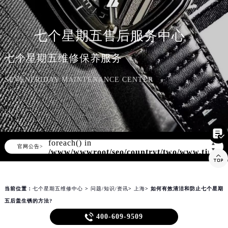
知识/资讯
七个星期五售后服务中心
七个星期五维修保养服务
SEVENFRIDAY MAINTENANCE CENTER

Warning
: Invalid argument supplied for
foreach() in
▲
官网公告>
▼
/www/wwwroot/seo/countryt/two/www.tjmbw

content/themes/sevenfriday/header.php
on line
178
当前位置：
七个星期五维修中心
>
问题/知识/资讯
>
上海
> 如何有效清洁和防止七个星期
五后盖生锈的方法?
如何有效清洁和防止七个星期五后盖生锈的方法?

400-609-9509