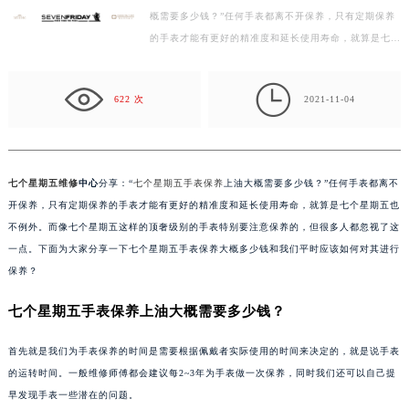
概需要多少钱？”任何手表都离不开保养，只有定期保养
徐州市鼓楼区淮海东路29号苏宁广场IFC国际金融中心写字楼35层3508室（需提前预约）
的手表才能有更好的精准度和延长使用寿命，就算是七个
扬州市邗江区国展路29号星耀天地写字楼1号楼18层1803室（需提前预约）
星期五也不例外。而像七个星期五这样的顶奢级别的手
盐城市盐都区世纪大道5号盐城金融城写字楼1号楼16层1604室（需提前预约）
表…

泰州市海陵区永定东路399号置地商务中心东塔写字楼（华润万象城）17层1706室（需提前预约）
622 次
2021-11-04
宁波市江北区大闸南路500号来福士广场办公楼20层2009室（需提前预约）
杭州市上城区钱江路1366号华润大厦写字楼A座5层503-5室（需提前预约）
金华市金东区东市南街777号金华万达广场写字楼4号楼22层2209室（需提前预约）
七个星期五维修
中心
分享：“
七个星期五手表保养
上油大概需要多少钱？”任何手表都离不
绍兴市越城区胜利东路379号世茂天际中心写字楼8层805室（需提前预约）
开保养，只有定期保养的手表才能有更好的精准度和延长使用寿命，就算是七个星期五也
嘉兴市南湖区广益路705号嘉兴世界贸易中心写字楼A座13层1304室（需提前预约）
不例外。而像七个星期五这样的顶奢级别的手表特别要注意保养的，但很多人都忽视了这
南昌市红谷滩新区红谷中大道998号绿地双子塔（中央广场）A1座办公楼14层07室（需提前预约）
一点。下面为大家分享一下七个星期五手表保养大概多少钱和我们平时应该如何对其进行
保养？
济南市历下区经十路11111号华润中心写字楼（万象城）15层1508室（需提前预约）
广州市天河区天河路230号万菱汇国际中心写字楼A塔7层704室（需提前预约）
七个星期五手表保养上油大概需要多少钱？
广州市越秀区环市东路371-375号世界贸易中心大厦南塔写字楼15层07室（需提前预约）
深圳市罗湖区深南东路5001号华润大厦写字楼17层1701室（需提前预约）
首先就是我们为手表保养的时间是需要根据佩戴者实际使用的时间来决定的，就是说手表
的运转时间。一般维修师傅都会建议每2~3年为手表做一次保养，同时我们还可以自己提
惠州市惠城区江北文昌一路7号华贸大厦写字楼1座30层05室（需提前预约）
早发现手表一些潜在的问题。
厦门市思明区湖滨东路95号华润大厦写字楼B座11层1104室（需提前预约）