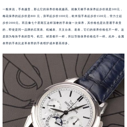
福州市鼓楼区五四路128-1号恒力城写字楼15层03室（需提前预约）
一般来说，手表越贵，那么它的保养价格就越高。就像天梭手表保养起步价就是500元，
成都市锦江区人民东路6号SAC东原中心写字楼24层2406B室（需提前预约）
梅花保养的起步价是800 元，浪琴起步价1000元，欧米茄手表起步价1500元，劳力士起
重庆市江北区观音桥步行街2号融恒时代广场写字楼9层902室（需提前预约）
步价2000元。而且像七个星期五这样顶奢的手表做一次保养，其价格也是比普通手表贵
长沙市芙蓉区定王台街道建湘路393号世茂环球金融中心写字楼（芙蓉广场）10层13室（需提前预约）
的，即使是同一品牌的石英表、机械表、天文台表、老表，它们的保养价格也不一样。这
是因为每块手表的型号、机芯、材质都不一样，所以导致保养价格也不一样。此外，金属
郑州市二七区铭功路10号华润大厦写字楼29层2905室（需提前预约）
表带的手表比皮革表带的手表维护成本要高得多。
太原市迎泽区解放路15号亨得利名表服务中心（品牌授权店）3层整层（需提前预约）
沈阳市沈河区中街路137号亨得利名表服务中心（品牌授权店）1层整层（需提前预约）
沈阳市沈河区中街路83号亨得利名表服务中心（品牌授权店）1层整层（需提前预约）
乌鲁木齐市天山区红山路26号时代广场（CCMALL）C座17层17-B（需提前预约）
温州市鹿城区锦绣路1067号置信广场10层1015室（需提前预约）
哈尔滨市道里区友谊西路600号富力中心T2座写字楼29层03室（需提前预约）
大连市中山区人民路15号国际金融大厦7层G室（需提前预约）
佛山市禅城区季华五路57号万科金融中心C座12层1205室（需提前预约）
东莞市东城街道鸿福东路1号民盈国贸中心T1写字楼9层907室（需提前预约）
无锡市梁溪区人民中路139号恒隆广场写字楼1座11层1104室（需提前预约）
南通市崇川区工农路57号圆融广场写字楼16层1603室（需提前预约）