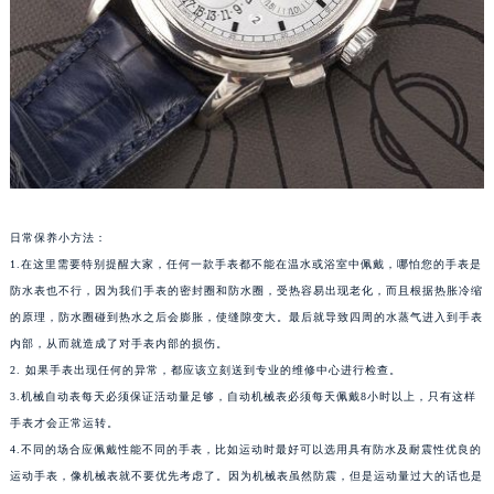
苏州市苏州工业园区星港街199号苏州中心办公楼C座22层08室（需提前预约）
武汉市江汉区解放大道686号世界贸易大厦38层09室（需提前预约）
南宁市青秀区金湖路59号地王大厦12楼1224室（需提前预约）
合肥市蜀山区潜山路111号万象城华润大厦B座12楼03室（需提前预约）
泉州市丰泽区宝洲路729号浦西万达中心写字楼A座7楼709室（需提前预约）
青岛市南区山东路6号华润大厦B座22层04室（需提前预约）
烟台市芝罘区胜利路139号万达金融中心A座907室（需提前预约）
长春市朝阳区西安大路727号中银大厦A座(旺进大厦)18层09室（需提前预约）
日常保养小方法：
1.在这里需要特别提醒大家，任何一款手表都不能在温水或浴室中佩戴，哪怕您的手表是
贵阳市南明区都司高架桥路33号亨特国际金融中心14楼14D（需提前预约）
防水表也不行，因为我们手表的密封圈和防水圈，受热容易出现老化，而且根据热胀冷缩
昆明市盘龙区北京路928号同德昆明广场写字楼10层06室（需提前预约）
的原理，防水圈碰到热水之后会膨胀，使缝隙变大。最后就导致四周的水蒸气进入到手表
石家庄市长安区中山东路39号勒泰中心写字楼B座13层07室（需提前预约）
内部，从而就造成了对手表内部的损伤。
西安市碑林区南关正街88号华侨城长安国际中心E座6楼10室（需提前预约）
2. 如果手表出现任何的异常，都应该立刻送到专业的维修中心进行检查。
海口市龙华区金贸东路5号海口华润大厦B座17层1707室（需提前预约）
3.机械自动表每天必须保证活动量足够，自动机械表必须每天佩戴8小时以上，只有这样
唐山市路南区新华东道100号万达广场写字楼A座10层1002室（需提前预约）
手表才会正常运转。
4.不同的场合应佩戴性能不同的手表，比如运动时最好可以选用具有防水及耐震性优良的
台州市椒江区东海大道1800号腾达中心东1幢20楼2002室（需提前预约）
运动手表，像机械表就不要优先考虑了。因为机械表虽然防震，但是运动量过大的话也是
内蒙古自治区呼和浩特市玉泉区大学西街70号华润万象城写字楼（鄂尔多斯大厦）23层2326室（需提前预约）