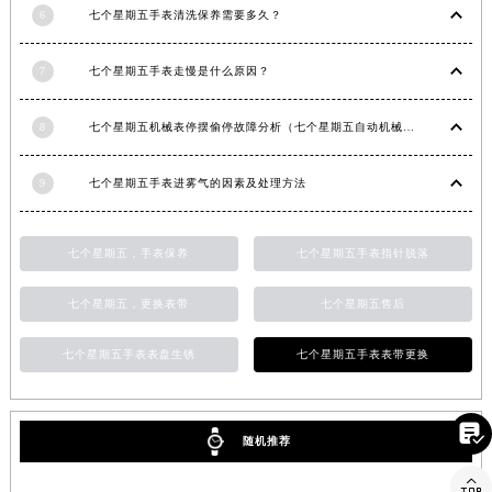
6
七个星期五手表清洗保养需要多久？
山东省威海市环翠区新威海路89号振华商厦一楼名表维修七个星期五售后服务中心（需提前预约）
山东省潍坊市奎文区东风东街七个星期五售后服务中心（需提前预约）
7
七个星期五手表走慢是什么原因？
山东省枣庄市滕州市北辛路与善国路交叉口七个星期五售后服务中心（需提前预约）
山东省淄博市张店区金晶大道七个星期五售后服务中心（需提前预约）
8
七个星期五机械表停摆偷停故障分析（七个星期五自动机械手表走停的原因）
上海市黄浦区南京东路299号宏伊国际广场写字楼8层806室七个星期五售后服务中心（需提前预约）
上海市徐汇区虹桥路3号港汇中心2座37层3705室七个星期五售后服务中心（需提前预约）
9
七个星期五手表进雾气的因素及处理方法
浙江省杭州市上城区钱江路1366号华润大厦A座5层503-5室七个星期五售后服务中心（需提前预约）
浙江省湖州市吴兴区劳动路七个星期五售后服务中心（需提前预约）
七个星期五，手表保养
七个星期五手表指针脱落
浙江省嘉兴市南湖区广益路705号嘉兴世界贸易中心A座13层1304室七个星期五售后服务中心（需提前预约）
浙江省金华市金东区东市南街777号金华万达广场4号楼22楼2209室七个星期五售后服务中心（需提前预约）
七个星期五，更换表带
七个星期五售后
浙江省丽水市莲都区解放街七个星期五售后服务中心（需提前预约）
七个星期五手表表盘生锈
七个星期五手表表带更换
浙江省宁波市江北区大闸南路500号来福士广场办公楼20层2009室七个星期五售后服务中心（需提前预约）
浙江省衢州市柯城区上街七个星期五售后服务中心（需提前预约）
浙江省绍兴市越城区胜利东路379号世茂天际中心写字楼8层805室七个星期五售后服务中心（需提前预约）

随机推荐
浙江省舟山市定海区解放东路七个星期五售后服务中心（需提前预约）

澳门特别行政区大堂区议事亭前地（新马路）七个星期五售后服务中心（需提前预约）