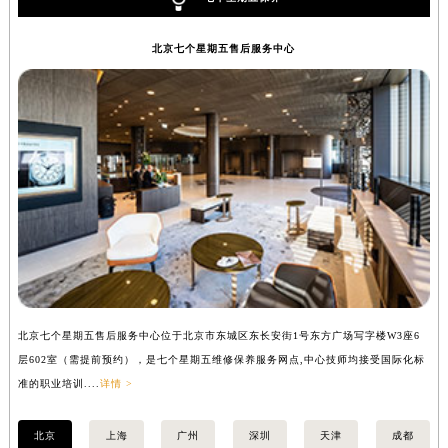
安徽省亳州市谯城区魏武大道七个星期五售后服务中心（需提前预约）
安徽省池州市贵池区长江路七个星期五售后服务中心（需提前预约）
北京七个星期五售后服务中心
安徽省滁州市琅琊区南谯北路七个星期五售后服务中心（需提前预约）
安徽省阜阳市颍州区颍州北路七个星期五售后服务中心（需提前预约）
安徽省淮北市相山区淮海路七个星期五售后服务中心（需提前预约）
安徽省淮南市田家庵区国庆中路七个星期五售后服务中心（需提前预约）
安徽省黄山市屯溪区黄山西路七个星期五售后服务中心（需提前预约）
安徽省六安市金安区解放中路七个星期五售后服务中心（需提前预约）
安徽省马鞍山市雨山区湖南西路七个星期五售后服务中心（需提前预约）
安徽省宿州市埇桥区人民中路七个星期五售后服务中心（需提前预约）
安徽省铜陵市铜官区石城大道七个星期五售后服务中心（需提前预约）
安徽省芜湖市镜湖区中山路步行街七个星期五售后服务中心（需提前预约）
北京七个星期五售后服务中心位于北京市东城区东长安街1号东方广场写字楼W3座6
上
安徽省宣城市宣州区叠嶂西路七个星期五售后服务中心（需提前预约）
层602室（需提前预约），是七个星期五维修保养服务网点,中心技师均接受国际化标
3
福建省龙岩市新罗区九一南路七个星期五售后服务中心（需提前预约）
准的职业培训....
详情 >
准的
福建省南平市建阳区人民西路七个星期五售后服务中心（需提前预约）
北京
上海
广州
深圳
天津
成都
福建省宁德市蕉城区天湖东路七个星期五售后服务中心（需提前预约）