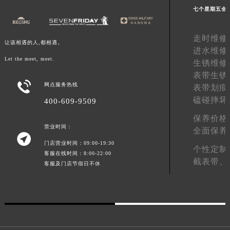
七个星期五全
广东省梅州市梅江区金燕大道七个星期五售后服务中心（需提前预约）
广东省清远市清城区湖西路七个星期五售后服务中心（需提前预约）
走时维修
广东省汕头市龙湖区长平路七个星期五售后服务中心（需提前预约）
让该相遇的人,都相遇。
进水维修
广东省汕尾市城区香洲街道园林社区翠园街七个星期五售后服务中心（需提前预约）
Let the meet, meet.
生锈维修
广东省韶关市武江区芙蓉新区与老城中心交汇处七个星期五售后服务中心（需提前预约）
表带生锈
广东省深圳市罗湖区深南东路5001号华润大厦17层1701室七个星期五售后服务中心（需提前预约）

网点服务热线
表带划痕
广东省阳江市江城区东风一路七个星期五售后服务中心（需提前预约）
磕碰摔坏
400-609-9509
广东省云浮市云城区金山路七个星期五售后服务中心（需提前预约）
保养价格
广东省湛江市赤坎区观海北路七个星期五售后服务中心（需提前预约）
营业时间：
全面保养

广东省肇庆市端州区信安大道与砚都大道交汇处七个星期五售后服务中心（需提前预约）
门店营业时间：09:00-19:30
个性定制
客服在线时间：8:00-22:00
广西壮族自治区百色市右江区中山二路七个星期五售后服务中心（需提前预约）
截表带、
客服及门店节假日不休
广西壮族自治区北海市海城区北京路七个星期五售后服务中心（需提前预约）
广西壮族自治区崇左市江州区石景林街道友谊大道与丽川路交汇处七个星期五售后服务中心（需提前预约）
广西壮族自治区防城港市港口区金花茶大道七个星期五售后服务中心（需提前预约）
广西壮族自治区贵港市港北区港城街道布山大道与仙衣路交叉口七个星期五售后服务中心（需提前预约）
广西壮族自治区桂林市秀峰区红岭路七个星期五售后服务中心（需提前预约）