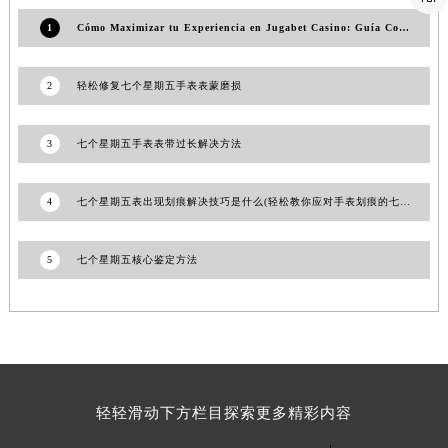
澳门特别行政区风顺堂区南湾大马路七个星期五售后服务中心（需提前预约）
1
Cómo Maximizar tu Experiencia en Jugabet Casino: Guía Completa
澳门特别行政区花地玛堂区关闸广场七个星期五售后服务中心（需提前预约）
澳门特别行政区花王堂区大三巴商圈七个星期五售后服务中心（需提前预约）
2
轻松修复七个星期五手表表蒙磨损
澳门特别行政区嘉模堂区官也街七个星期五售后服务中心（需提前预约）
澳门省路氹城市金光大道七个星期五售后服务中心（需提前预约）
3
七个星期五手表表带过长解决方法
澳门特别行政区望德堂区塔石广场七个星期五售后服务中心（需提前预约）
福建省福州市鼓楼区五四路128-1号恒力城写字楼15层03室七个星期五售后服务中心（需提前预约）
4
七个星期五表出现划痕解决技巧是什么(轻松教你应对手表划痕的七个方法)
福建省厦门市思明区湖滨东路95号万象城华润大厦B座11层1104室七个星期五售后服务中心（需提前预约）
广东省潮州市潮安区新风路与潮汕路交汇处七个星期五售后服务中心（需提前预约）
5
七个星期五核心鉴定方法
广东省广州市天河区天河路230号万菱汇国际中心A塔7层704室七个星期五售后服务中心（需提前预约）
广东省广州市越秀区环市东路371-375号世界贸易中心大厦南塔15层1507室七个星期五售后服务中心（需提前预约）
广东省河源市源城区越王大道七个星期五售后服务中心（需提前预约）
广东省惠州市惠城区江北文昌一路7号华贸大厦1座30层3005室七个星期五售后服务中心（需提前预约）
广东省江门市蓬江区广场西路七个星期五售后服务中心（需提前预约）
轻轻滑动下方栏目探索更多精彩内容
广东省揭阳市榕城进贤门步行街七个星期五售后服务中心（需提前预约）
广东省茂名市电白区水东街道迎宾大道七个星期五售后服务中心（需提前预约）