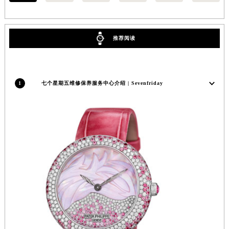
福建省莆田市城厢区霞林街道荔华东大道七个星期五售后服务中心（需提前预约）
福建省三明市三元区东乾二路七个星期五售后服务中心（需提前预约）
推荐阅读
福建省漳州市龙文区步港路七个星期五售后服务中心（需提前预约）
江苏省常州市新北区龙锦路1590号现代传媒中心5号楼10层1008室七个星期五售后服务中心（需提前预约）
江苏省淮安市清江浦区淮海北路七个星期五售后服务中心（需提前预约）
江苏省连云港市海州区通灌北路七个星期五售后服务中心（需提前预约）
1
七个星期五维修保养服务中心介绍 | Sevenfriday
江苏省南京市秦淮区中山南路1号南京中心22层22-C1-C3室七个星期五售后服务中心（需提前预约）
江苏省宿迁市宿城区西湖路七个星期五售后服务中心（需提前预约）
江苏省泰州市海陵区永定东路399号置地商务中心东塔（华润万象城）17层1706室七个星期五售后服务中心（需提前预约）
江苏省徐州市鼓楼区淮海东路29号苏宁广场IFC国际金融中心35层3508室七个星期五售后服务中心（需提前预约）
江苏省盐城市盐都区世纪大道5号盐城金融城写字楼1号楼16层1604室七个星期五售后服务中心（需提前预约）
江苏省扬州市邗江区国展路29号星耀天地写字楼1号楼18层1803室七个星期五售后服务中心（需提前预约）
江苏省镇江市京口区中山东路七个星期五售后服务中心（需提前预约）
江西省抚州市临川区赣东大道七个星期五售后服务中心（需提前预约）
江西省赣州市章贡区文清路七个星期五售后服务中心（需提前预约）
江西省吉安市吉州区井冈山大道七个星期五售后服务中心（需提前预约）