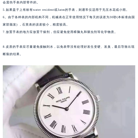
会震伤手表内部零件的。
甘肃省兰州市七里河区西津西路16号兰州中心写字楼21层2102室（需提前预约）
5.如果盖子上有标有water resident或3atm的手表，则通常仅适用于无压水花或小雨。
重庆市解放碑渝中区民权路28号英利国际金融中心写字楼20层01室（需提前预约）
6。由于各种表的内部机构不同，机械表在正常使用情况下每天的误差为30秒(本标准由国
黑龙江省大庆市萨尔图区会战大街七个星期五售后服务中心（需提前预约）
家部颁发) ，石英表的误差较小，精度较高。
黑龙江省鹤岗市向阳区红军路七个星期五售后服务中心（需提前预约）
7.放置手表的地方应放置干燥剂，但应避免使用樟脑丸和驱虫剂等化学物质。
黑龙江省黑河市爱辉区中央街七个星期五售后服务中心（需提前预约）
8.皮质的手表应尽量避免接触到水，以免表带没有处理好发生变硬、发臭，最后导致出现
黑龙江省鸡西市鸡冠区红军路七个星期五售后服务中心（需提前预约）
断裂的结果。
黑龙江省佳木斯市向阳区长安路七个星期五售后服务中心（需提前预约）
黑龙江省牡丹江市东安区太平路七个星期五售后服务中心（需提前预约）
黑龙江省七台河市桃山区大同街七个星期五售后服务中心（需提前预约）
黑龙江省齐齐哈尔市龙沙区龙华路七个星期五售后服务中心（需提前预约）
黑龙江省双鸭山市尖山区新兴大街七个星期五售后服务中心（需提前预约）
黑龙江省绥化市北林区新华街与康庄路交叉口七个星期五售后服务中心（需提前预约）
黑龙江省伊春市伊美区通河路七个星期五售后服务中心（需提前预约）
吉林省白城市洮北区明仁南街七个星期五售后服务中心（需提前预约）
吉林省白山市浑江区浑江大街七个星期五售后服务中心（需提前预约）
吉林省吉林市船营区河南街七个星期五售后服务中心（需提前预约）