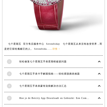
江西省景德镇市珠山区珠山中路七个星期五售后服务中心（需提前预约）
江西省九江市浔阳区浔阳路七个星期五售后服务中心（需提前预约）
江西省南昌市红谷滩新区红谷中大道998号绿地双子塔（中央广场）A1座办公楼14层1407室七个星期五售后服务中心（需提前预约）
江西省萍乡市安源区萍安北大道与康庄路交叉口七个星期五售后服务中心（需提前预约）
江西省上饶市信州区滨江西路七个星期五售后服务中心（需提前预约）
江西省新余市渝水区北湖西路七个星期五售后服务中心（需提前预约）
七个星期五 官方售后服务中心 Sevenfriday 七个星期五从来没有改变世界，而
江西省宜春市袁州区中山中路七个星期五售后服务中心（需提前预约）
是把它留给佩戴它的人。 Sevenfrida......
详情 >
江西省鹰潭市月湖区胜利东路七个星期五售后服务中心（需提前预约）
山东省德州市德城区东风中路七个星期五售后服务中心（需提前预约）
2
轻松修复七个星期五手表星期框破损问题
山东省东营市东营区济南路七个星期五售后服务中心（需提前预约）
山东省济南市历下区经十路11111号华润中心写字楼（万象城）15层1508室七个星期五售后服务中心（需提前预约）
3
七个星期五手表卡手解困指南——轻松摆脱摘表难题
山东省济宁市任城区太白楼路七个星期五售后服务中心（需提前预约）
山东省莱芜市文化南路8号银座商城名表维修一楼名表维修七个星期五售后服务中心（需提前预约）
4
七个星期五手表表蒙有划痕解决办法汇总
山东省临沂市兰山区解放路七个星期五售后服务中心（需提前预约）
5
Hoe je de Betcity App Downloadt en Gebruikt: Een Complete Gids
山东省日照市东港区烟台路七个星期五售后服务中心（需提前预约）
山东省泰安市泰山区财源街道泰山大街七个星期五售后服务中心（需提前预约）