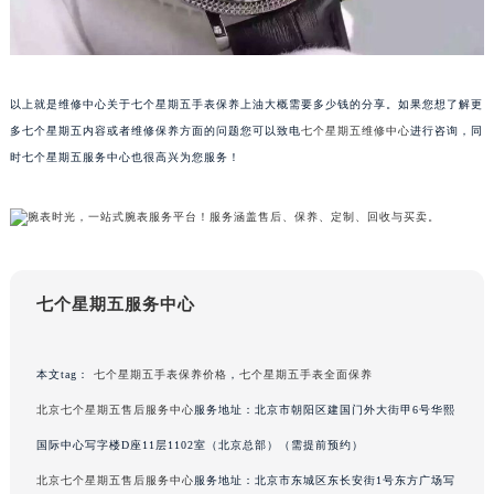
吉林省辽源市龙山区人民大街七个星期五售后服务中心（需提前预约）
吉林省梅河口市新华街道梅河大街七个星期五售后服务中心（需提前预约）
吉林省四平市铁东区紫气大路与南九经街交汇处七个星期五售后服务中心（需提前预约）
以上就是维修中心关于七个星期五手表保养上油大概需要多少钱的分享。如果您想了解更
吉林省松原市宁江区五环大街七个星期五售后服务中心（需提前预约）
多七个星期五内容或者维修保养方面的问题您可以致电
七个星期五维修中心
进行咨询，同
吉林省通化市东昌区环通乡江南大街七个星期五售后服务中心（需提前预约）
时七个星期五服务中心也很高兴为您服务！
吉林省延边市延吉市解放路七个星期五售后服务中心（需提前预约）
辽宁省鞍山市铁东区站前街七个星期五售后服务中心（需提前预约）
辽宁省本溪市平山区胜利路七个星期五售后服务中心（需提前预约）
辽宁省朝阳市双塔区新华路七个星期五售后服务中心（需提前预约）
辽宁省丹东市振兴区七经街七个星期五售后服务中心（需提前预约）
七个星期五服务中心
辽宁省抚顺市新抚区东一路七个星期五售后服务中心（需提前预约）
辽宁省阜新市海州区解放大街七个星期五售后服务中心（需提前预约）
本文tag：
七个星期五手表保养价格
，
七个星期五手表全面保养
辽宁省葫芦岛市连山区中央路七个星期五售后服务中心（需提前预约）
北京七个星期五售后服务中心
服务地址：北京市朝阳区建国门外大街甲6号华熙
辽宁省锦州市古塔区中央大街七个星期五售后服务中心（需提前预约）
国际中心写字楼D座11层1102室（北京总部）（需提前预约）
辽宁省辽阳市白塔区新运大街七个星期五售后服务中心（需提前预约）
北京七个星期五售后服务中心
服务地址：北京市东城区东长安街1号东方广场写
辽宁省盘锦市兴隆台区石油大街七个星期五售后服务中心（需提前预约）