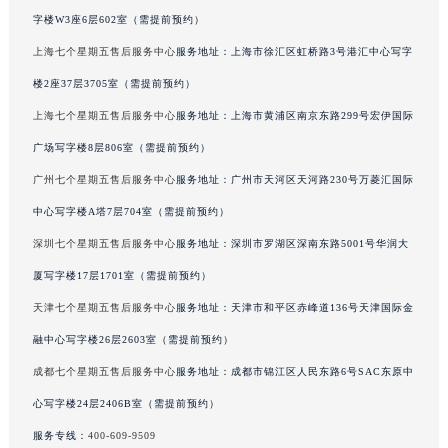
辽宁省铁岭市银州区南马路七个星期五售后服务中心（需提前预约）
字楼W3座6层602室（需提前预约）
辽宁省营口市站前区市府路与渤海大街交叉口七个星期五售后服务中心（需提前预约）
上海七个星期五售后服务中心
服务地址：上海市徐汇区虹桥路3号港汇中心写字
辽宁省沈阳市沈河区中街路137号亨得利名表维修授权店1楼七个星期五售后服务中心（需提前预约）
楼2座37层3705室（需提前预约）
辽宁省沈阳市沈河区中街路83号亨得利名表维修授权店1楼七个星期五售后服务中心（需提前预约）
上海七个星期五售后服务中心
服务地址：上海市黄浦区南京东路299号宏伊国际
北京市朝阳区建国门外大街甲6号华熙国际中心D座11层1102室七个星期五售后服务中心（北京总部）（需提前预约）
广场写字楼8层806室（需提前预约）
北京市东城区东长安街1号王府井东方广场W3座6层602室七个星期五售后服务中心（需提前预约）
广州七个星期五售后服务中心
服务地址：广州市天河区天河路230号万菱汇国际
河北省保定市竞秀区朝阳北大街北国先天下七个星期五售后服务中心（需提前预约）
中心写字楼A塔7层704室（需提前预约）
内蒙古自治区阿拉善盟市左旗土尔扈特大街七个星期五售后服务中心（需提前预约）
内蒙古自治区巴彦淖尔市临河区新华街七个星期五售后服务中心（需提前预约）
深圳七个星期五售后服务中心
服务地址：深圳市罗湖区深南东路5001号华润大
内蒙古自治区包头市青山区幸福路甲3号王府井百货名表维修七个星期五售后服务中心（需提前预约）
厦写字楼17层1701室（需提前预约）
内蒙古自治区赤峰市红山区哈达街七个星期五售后服务中心（需提前预约）
天津七个星期五售后服务中心
服务地址：天津市和平区赤峰道136号天津国际金
内蒙古自治区鄂尔多斯市东胜区伊金霍洛街七个星期五售后服务中心（需提前预约）
融中心写字楼26层2603室（需提前预约）
内蒙古自治区呼伦贝尔市海拉尔区中央街七个星期五售后服务中心（需提前预约）
成都七个星期五售后服务中心
服务地址：成都市锦江区人民东路6号SAC东原中
内蒙古自治区通辽市科尔沁区明仁大街七个星期五售后服务中心（需提前预约）
心写字楼24层2406B室（需提前预约）
内蒙古自治区乌海市海勃湾区人民南路七个星期五售后服务中心（需提前预约）
服务专线：
400-609-9509
内蒙古自治区乌兰察布市集宁区恩和大街七个星期五售后服务中心（需提前预约）