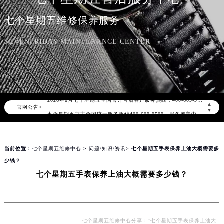
七个星期五维修保养服务
SEVENFRIDAY MAINTENANCE CENTER
2026年8月七个星期五中国区售后服务网络优化升级公告
2026年8月七个星期五全国官方售后客户服务热线：400-609-9509
▲
官网公告>
七个星期五官方全国统一服务热线400-609-9509，服务覆盖中国大陆、香港、澳门、台湾全部区域（非大陆需加拨“+86”）
▼
2026年8月七个星期五售后服务中心最新网点地址：
北京市朝阳区建国门外大街甲6号华熙国际中心写字楼D座11层1102室（北京总部）（需提前预约）
当前位置：
七个星期五维修中心
>
问题/知识/资讯
> 七个星期五手表保养上油大概需要多
北京市东城区东长安街1号东方广场写字楼W3座6层602室（需提前预约）
少钱？
天津市和平区赤峰道136号天津国际金融中心写字楼26层2603室（需提前预约）
七个星期五手表保养上油大概需要多少钱？
上海市徐汇区虹桥路3号港汇中心写字楼2座37层3705室（需提前预约）
上海市黄浦区南京东路299号宏伊国际广场写字楼8层806室（需提前预约）
南京市秦淮区中山南路1号（新街口）南京中心写字楼22层C1-1室（需提前预约）
常州市新北区龙锦路1590号现代传媒中心写字楼5号楼10层1008室（需提前预约）
七个星期五维修中心分享：“七个星期五手表保养上油大