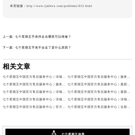
内蒙古自治区锡林郭勒盟市锡林浩特市光明街与额尔敦路交叉口七个星期五售后服务中心（需提前预约）
本页链接：
http://www.tjmbwx.com/problems/613.html
内蒙古自治区兴安盟市乌兰浩特市兴安大街七个星期五售后服务中心（需提前预约）
山西省大同市平城区迎宾街七个星期五售后服务中心（需提前预约）
山西省晋城市城区黄华街七个星期五售后服务中心（需提前预约）
上一篇:
七个星期五手表停走去哪里可以维修？
山西省晋中市榆次区顺城街七个星期五售后服务中心（需提前预约）
下一篇:
七个星期五手表不会走了是什么原因？
山西省临汾市尧都区解放路七个星期五售后服务中心（需提前预约）
山西省吕梁市离石区永宁中路与建设街交叉口七个星期五售后服务中心（需提前预约）
相关文章
山西省朔州市朔城区怡西路与鄯阳西街交汇处七个星期五售后服务中心（需提前预约）
山西省忻州市忻府区和平东街与七一南路交叉口七个星期五售后服务中心（需提前预约）
七个星期五中国官方售后服务中心｜详细地址和官方售后电话权威信息公示（2026年7月最新）
七个星期五中国官方售后服务中心｜服务热线及完整维修地址权威信息公示（2026年7月最新）
山西省阳泉市郊区平阳东街与新城大道交叉口七个星期五售后服务中心（需提前预约）
七个星期五中国官方售后服务中心｜服务电话及完整官方地址权威信息公示（2026年7月最新）
七个星期五中国官方售后服务中心｜最新服务电话及地址权威信息公示（2026年7月最新）
山西省运城市盐湖区河东街七个星期五售后服务中心（需提前预约）
七个星期五中国官方售后服务中心｜详细地址及售后服务电话权威信息公示（2026年7月最新）
七个星期五中国官方售后服务中心｜最新电话和详细维修地址权威信息公示（2026年7月最新）
山西省长治市潞州区英雄中路七个星期五售后服务中心（需提前预约）
七个星期五中国官方售后服务中心｜详细网点地址与售后热线权威信息公示（2026年7月最新）
七个星期五中国官方售后服务中心｜详细网点地址与售后服务电话权威信息公示（2026年7月最新）
七个星期五中国官方售后服务中心｜官方电话和网点地址权威信息公示（2026年7月最新）
七个星期五中国官方售后服务中心｜全新官方地址及客服热线权威信息公示（2026年7月最新）
山西省太原市迎泽区迎泽街道解放路15号亨得利名表维修授权店3楼七个星期五售后服务中心（需提前预约）
天津市和平区赤峰道136号天津国际金融中心26层2603室七个星期五售后服务中心（需提前预约）
安徽省安庆市迎江区人民路七个星期五售后服务中心（需提前预约）
安徽省蚌埠市蚌山区淮河路七个星期五售后服务中心（需提前预约）
七个星期五保养