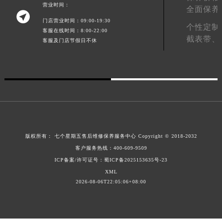
广东省汕头市龙湖区长平路七个星期五售后服务中心（需提前预约）
营业时间：
全面保养

广东省汕尾市城区香洲街道园林社区翠园街七个星期五售后服务中心（需提前预约）
门店营业时间：09:00-19:30
个性定制
广东省韶关市武江区芙蓉新区与老城中心交汇处七个星期五售后服务中心（需提前预约）
客服在线时间：8:00-22:00
截表带、
客服及门店节假日不休
广东省深圳市罗湖区深南东路5001号华润大厦17层1701室七个星期五售后服务中心（需提前预约）
广东省阳江市江城区东风一路七个星期五售后服务中心（需提前预约）
广东省云浮市云城区金山路七个星期五售后服务中心（需提前预约）
广东省湛江市赤坎区观海北路七个星期五售后服务中心（需提前预约）
广东省肇庆市端州区信安大道与砚都大道交汇处七个星期五售后服务中心（需提前预约）
广西壮族自治区百色市右江区中山二路七个星期五售后服务中心（需提前预约）
广西壮族自治区北海市海城区北京路七个星期五售后服务中心（需提前预约）
版权所有：
七个星期五售后维修保养服务中心
Copyright © 2018-2032
广西壮族自治区崇左市江州区石景林街道友谊大道与丽川路交汇处七个星期五售后服务中心（需提前预约）
客户服务热线：
400-609-9509
广西壮族自治区防城港市港口区金花茶大道七个星期五售后服务中心（需提前预约）
ICP备案/许可证号：蜀ICP备2025153635号-23
广西壮族自治区贵港市港北区港城街道布山大道与仙衣路交叉口七个星期五售后服务中心（需提前预约）
XML
广西壮族自治区桂林市秀峰区红岭路七个星期五售后服务中心（需提前预约）
2026-08-06T22:05:06+08:00
广西壮族自治区河池市金城江区金城江街道朝阳路七个星期五售后服务中心（需提前预约）
广西壮族自治区贺州市八步区城东街道灵峰南路七个星期五售后服务中心（需提前预约）