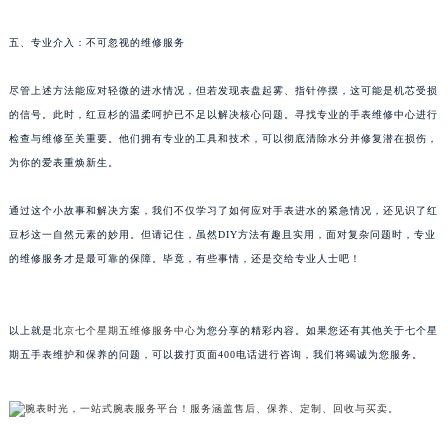
黑龙江省大庆市萨尔图区会战大街七个星期五售后服务中心（需提前预约）
黑龙江省鹤岗市向阳区红军路七个星期五售后服务中心（需提前预约）
五、专业介入：不可忽视的维修服务
黑龙江省黑河市爱辉区中央街七个星期五售后服务中心（需提前预约）
黑龙江省鸡西市鸡冠区红军路七个星期五售后服务中心（需提前预约）
尽管上述方法能应对轻微的进水情况，但若发现表盘起雾、指针停摆，这可能是机芯受损
黑龙江省佳木斯市向阳区长安路七个星期五售后服务中心（需提前预约）
的信号。此时，红豆杉的温柔呵护已不足以解决核心问题。寻找专业的手表维修中心进行
检查与维修至关重要。他们拥有专业的工具和技术，可以彻底清除水分并修复潜在损伤，
黑龙江省牡丹江市东安区太平路七个星期五售后服务中心（需提前预约）
为你的爱表重焕新生。
黑龙江省七台河市桃山区大同街七个星期五售后服务中心（需提前预约）
黑龙江省齐齐哈尔市龙沙区龙华路七个星期五售后服务中心（需提前预约）
通过这个小故事和解决方案，我们不仅学习了如何应对手表进水的紧急情况，还见识了红
黑龙江省双鸭山市尖山区新兴大街七个星期五售后服务中心（需提前预约）
豆杉这一自然元素的妙用。但请记住，虽然DIY方法有趣且实用，面对复杂问题时，专业
黑龙江省绥化市北林区新华街与康庄路交叉口七个星期五售后服务中心（需提前预约）
的维修服务才是最可靠的保障。毕竟，有些事情，还是交给专业人士吧！
黑龙江省伊春市伊美区通河路七个星期五售后服务中心（需提前预约）
吉林省白城市洮北区明仁南街七个星期五售后服务中心（需提前预约）
以上就是
北京七个星期五维修服务中心
为您分享的精彩内容。如果您还有其他关于七个星
吉林省白山市浑江区浑江大街七个星期五售后服务中心（需提前预约）
期五手表维护和保养的问题，可以拨打页面400电话进行咨询，我们将竭诚为您服务。
吉林省吉林市船营区河南街七个星期五售后服务中心（需提前预约）
吉林省辽源市龙山区人民大街七个星期五售后服务中心（需提前预约）
吉林省梅河口市新华街道梅河大街七个星期五售后服务中心（需提前预约）