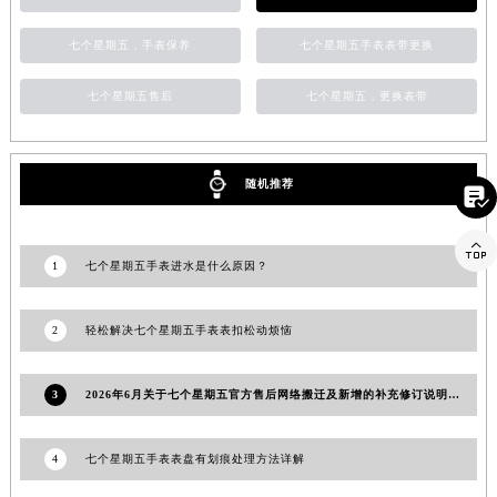
山东省枣庄市滕州市北辛路与善国路交叉口七个星期五售后服务中心（需提前预约）
山东省淄博市张店区金晶大道七个星期五售后服务中心（需提前预约）
七个星期五，手表保养
七个星期五手表表带更换
上海市黄浦区南京东路299号宏伊国际广场写字楼8层806室七个星期五售后服务中心（需提前预约）
上海市徐汇区虹桥路3号港汇中心2座37层3705室七个星期五售后服务中心（需提前预约）
七个星期五售后
七个星期五，更换表带
浙江省杭州市上城区钱江路1366号华润大厦A座5层503-5室七个星期五售后服务中心（需提前预约）
浙江省湖州市吴兴区劳动路七个星期五售后服务中心（需提前预约）
随机推荐
浙江省嘉兴市南湖区广益路705号嘉兴世界贸易中心A座13层1304室七个星期五售后服务中心（需提前预约）

浙江省金华市金东区东市南街777号金华万达广场4号楼22楼2209室七个星期五售后服务中心（需提前预约）

浙江省丽水市莲都区解放街七个星期五售后服务中心（需提前预约）
1
七个星期五手表进水是什么原因？
浙江省宁波市江北区大闸南路500号来福士广场办公楼20层2009室七个星期五售后服务中心（需提前预约）
浙江省衢州市柯城区上街七个星期五售后服务中心（需提前预约）
2
轻松解决七个星期五手表表扣松动烦恼
浙江省绍兴市越城区胜利东路379号世茂天际中心写字楼8层805室七个星期五售后服务中心（需提前预约）
浙江省舟山市定海区解放东路七个星期五售后服务中心（需提前预约）
3
2026年6月关于七个星期五官方售后网络搬迁及新增的补充修订说明文件
澳门特别行政区大堂区议事亭前地（新马路）七个星期五售后服务中心（需提前预约）
澳门特别行政区风顺堂区南湾大马路七个星期五售后服务中心（需提前预约）
4
七个星期五手表表盘有划痕处理方法详解
澳门特别行政区花地玛堂区关闸广场七个星期五售后服务中心（需提前预约）