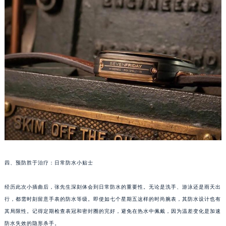
南宁市青秀区金湖路59号地王大厦12楼1224室（需提前预约）
合肥市蜀山区潜山路111号万象城华润大厦B座12楼03室（需提前预约）
泉州市丰泽区宝洲路729号浦西万达中心写字楼A座7楼709室（需提前预约）
青岛市南区山东路6号华润大厦B座22层04室（需提前预约）
烟台市芝罘区胜利路139号万达金融中心A座907室（需提前预约）
长春市朝阳区西安大路727号中银大厦A座(旺进大厦)18层09室（需提前预约）
贵阳市南明区都司高架桥路33号亨特国际金融中心14楼14D（需提前预约）
昆明市盘龙区北京路928号同德昆明广场写字楼10层06室（需提前预约）
石家庄市长安区中山东路39号勒泰中心写字楼B座13层07室（需提前预约）
西安市碑林区南关正街88号华侨城长安国际中心E座6楼10室（需提前预约）
海口市龙华区金贸东路5号海口华润大厦B座17层1707室（需提前预约）
唐山市路南区新华东道100号万达广场写字楼A座10层1002室（需提前预约）
四、预防胜于治疗：日常防水小贴士
台州市椒江区东海大道1800号腾达中心东1幢20楼2002室（需提前预约）
内蒙古自治区呼和浩特市玉泉区大学西街70号华润万象城写字楼（鄂尔多斯大厦）23层2326室（需提前预约）
经历此次小插曲后，张先生深刻体会到日常防水的重要性。无论是洗手、游泳还是雨天出
甘肃省兰州市七里河区西津西路16号兰州中心写字楼21层2102室（需提前预约）
行，都需时刻留意手表的防水等级。即使如七个星期五这样的时尚腕表，其防水设计也有
其局限性。记得定期检查表冠和密封圈的完好，避免在热水中佩戴，因为温差变化是加速
重庆市解放碑渝中区民权路28号英利国际金融中心写字楼20层01室（需提前预约）
防水失效的隐形杀手。