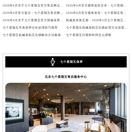
山西省大同市平城区迎宾街七个星期五售后服务中心（需提前预约）
2026年6月关于七个星期五官方售后网点迁移及新开网点的通知
2026年6月官方最终发布文本：七个星期五售后维修保养中心搬迁与新增事项
山西省晋城市城区黄华街七个星期五售后服务中心（需提前预约）
2026年6月官方提示：七个星期五售后网点迁址与增设
2026年6月官方最终发布：七个星期五售后维修保养中心搬迁与新增
山西省晋中市榆次区顺城街七个星期五售后服务中心（需提前预约）
2026年6月关于七个星期五官方维修保养服务中心搬迁及新增的正式文件全文内容公示
权威发布第五期：2026年5月七个星期五维修保养中心迁址与新增
山西省临汾市尧都区解放路七个星期五售后服务中心（需提前预约）
七个星期五手表表带过长处理技巧推荐
七个星期五机械表机芯生锈处理方法深度解析
山西省吕梁市离石区永宁中路与建设街交叉口七个星期五售后服务中心（需提前预约）
七个星期五机械表机芯生锈解决方法集锦
七个星期五日期和时间怎么调整
山西省朔州市朔城区怡西路与鄯阳西街交汇处七个星期五售后服务中心（需提前预约）
山西省忻州市忻府区和平东街与七一南路交叉口七个星期五售后服务中心（需提前预约）
山西省阳泉市郊区平阳东街与新城大道交叉口七个星期五售后服务中心（需提前预约）
七个星期五保养
山西省运城市盐湖区河东街七个星期五售后服务中心（需提前预约）
山西省长治市潞州区英雄中路七个星期五售后服务中心（需提前预约）
北京七个星期五售后服务中心
山西省太原市迎泽区迎泽街道解放路15号亨得利名表维修授权店3楼七个星期五售后服务中心（需提前预约）
天津市和平区赤峰道136号天津国际金融中心26层2603室七个星期五售后服务中心（需提前预约）
安徽省安庆市迎江区人民路七个星期五售后服务中心（需提前预约）
安徽省蚌埠市蚌山区淮河路七个星期五售后服务中心（需提前预约）
安徽省亳州市谯城区魏武大道七个星期五售后服务中心（需提前预约）
安徽省池州市贵池区长江路七个星期五售后服务中心（需提前预约）