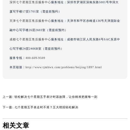
辽宁省沈阳市沈河区中街路137号亨得利名表维修授权店1楼七个星期五售后服务中心（需提前预约）
深圳七个星期五售后服务中心
服务地址：深圳市罗湖区深南东路5001号华润大
辽宁省沈阳市沈河区中街路83号亨得利名表维修授权店1楼七个星期五售后服务中心（需提前预约）
厦写字楼17层1701室（需提前预约）
北京市朝阳区建国门外大街甲6号华熙国际中心D座11层1102室七个星期五售后服务中心（北京总部）（需提前预约）
天津七个星期五售后服务中心
服务地址：天津市和平区赤峰道136号天津国际金
北京市东城区东长安街1号王府井东方广场W3座6层602室七个星期五售后服务中心（需提前预约）
融中心写字楼26层2603室（需提前预约）
河北省保定市竞秀区朝阳北大街北国先天下七个星期五售后服务中心（需提前预约）
成都七个星期五售后服务中心
服务地址：成都市锦江区人民东路6号SAC东原中
内蒙古自治区阿拉善盟市左旗土尔扈特大街七个星期五售后服务中心（需提前预约）
心写字楼24层2406B室（需提前预约）
内蒙古自治区巴彦淖尔市临河区新华街七个星期五售后服务中心（需提前预约）
内蒙古自治区包头市青山区幸福路甲3号王府井百货名表维修七个星期五售后服务中心（需提前预约）
服务专线：
400-609-9509
内蒙古自治区赤峰市红山区哈达街七个星期五售后服务中心（需提前预约）
本页链接：
http://www.tjmbwx.com/problems/beijing/1897.html
内蒙古自治区鄂尔多斯市东胜区伊金霍洛街七个星期五售后服务中心（需提前预约）
内蒙古自治区呼伦贝尔市海拉尔区中央街七个星期五售后服务中心（需提前预约）
内蒙古自治区通辽市科尔沁区明仁大街七个星期五售后服务中心（需提前预约）
上一篇:
轻松解决七个星期五手表计时器故障，让你精准把握每一刻
内蒙古自治区乌海市海勃湾区人民南路七个星期五售后服务中心（需提前预约）
内蒙古自治区乌兰察布市集宁区恩和大街七个星期五售后服务中心（需提前预约）
下一篇:
七个星期五手表走时不准？五大绝招轻松解决
内蒙古自治区锡林郭勒盟市锡林浩特市光明街与额尔敦路交叉口七个星期五售后服务中心（需提前预约）
内蒙古自治区兴安盟市乌兰浩特市兴安大街七个星期五售后服务中心（需提前预约）
相关文章