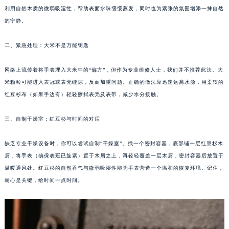
重庆市江北区观音桥步行街2号融恒时代广场写字楼9层902室（需提前预约）
利用自然木质的微弱吸湿性，帮助表面水珠缓缓蒸发，同时也为紧张的氛围增添一抹自然
长沙市芙蓉区定王台街道建湘路393号世茂环球金融中心写字楼（芙蓉广场）10层13室（需提前预约）
的宁静。
郑州市二七区铭功路10号华润大厦写字楼29层2905室（需提前预约）
太原市迎泽区解放路15号亨得利名表服务中心（品牌授权店）3层整层（需提前预约）
二、紧急处理：大米不是万能钥匙
沈阳市沈河区中街路137号亨得利名表服务中心（品牌授权店）1层整层（需提前预约）
网络上流传着将手表埋入大米中的“偏方”，但作为专业维修人士，我们并不推荐此法。大
沈阳市沈河区中街路83号亨得利名表服务中心（品牌授权店）1层整层（需提前预约）
米颗粒可能进入表冠或表壳缝隙，反而加重问题。正确的做法应迅速远离水源，用柔软的
乌鲁木齐市天山区红山路26号时代广场（CCMALL）C座17层17-B（需提前预约）
红豆杉布（如果手边有）轻轻擦拭表壳及表带，减少水分接触。
温州市鹿城区锦绣路1067号置信广场10层1015室（需提前预约）
哈尔滨市道里区友谊西路600号富力中心T2座写字楼29层03室（需提前预约）
三、自制干燥室：红豆杉与时间的对话
大连市中山区人民路15号国际金融大厦7层G室（需提前预约）
缺乏专业干燥设备时，你可以尝试自制“干燥室”。找一个密封容器，底部铺一层红豆杉木
佛山市禅城区季华五路57号万科金融中心C座12层1205室（需提前预约）
屑，将手表（确保表冠已旋紧）置于木屑之上，再轻轻覆盖一层木屑，密封容器后放置于
东莞市东城街道鸿福东路1号民盈国贸中心T1写字楼9层907室（需提前预约）
温暖通风处。红豆杉的自然香气与微弱吸湿性能为手表营造一个温和的恢复环境。记住，
无锡市梁溪区人民中路139号恒隆广场写字楼1座11层1104室（需提前预约）
耐心是关键，给时间一点时间。
南通市崇川区工农路57号圆融广场写字楼16层1603室（需提前预约）
苏州市苏州工业园区星港街199号苏州中心办公楼C座22层08室（需提前预约）
武汉市江汉区解放大道686号世界贸易大厦38层09室（需提前预约）