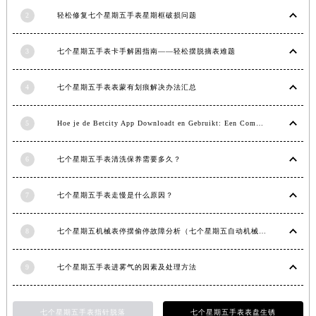
江西省南昌市红谷滩新区红谷中大道998号绿地双子塔（中央广场）A1座办公楼14层1407室七个星期五售后服务中心（需提前预约）
2
轻松修复七个星期五手表星期框破损问题
江西省萍乡市安源区萍安北大道与康庄路交叉口七个星期五售后服务中心（需提前预约）
江西省上饶市信州区滨江西路七个星期五售后服务中心（需提前预约）
3
七个星期五手表卡手解困指南——轻松摆脱摘表难题
江西省新余市渝水区北湖西路七个星期五售后服务中心（需提前预约）
江西省宜春市袁州区中山中路七个星期五售后服务中心（需提前预约）
4
七个星期五手表表蒙有划痕解决办法汇总
江西省鹰潭市月湖区胜利东路七个星期五售后服务中心（需提前预约）
山东省德州市德城区东风中路七个星期五售后服务中心（需提前预约）
5
Hoe je de Betcity App Downloadt en Gebruikt: Een Complete Gids
山东省东营市东营区济南路七个星期五售后服务中心（需提前预约）
6
七个星期五手表清洗保养需要多久？
山东省济南市历下区经十路11111号华润中心写字楼（万象城）15层1508室七个星期五售后服务中心（需提前预约）
山东省济宁市任城区太白楼路七个星期五售后服务中心（需提前预约）
7
七个星期五手表走慢是什么原因？
山东省莱芜市文化南路8号银座商城名表维修一楼名表维修七个星期五售后服务中心（需提前预约）
山东省临沂市兰山区解放路七个星期五售后服务中心（需提前预约）
8
七个星期五机械表停摆偷停故障分析（七个星期五自动机械手表走停的原因）
山东省日照市东港区烟台路七个星期五售后服务中心（需提前预约）
山东省泰安市泰山区财源街道泰山大街七个星期五售后服务中心（需提前预约）
9
七个星期五手表进雾气的因素及处理方法
山东省威海市环翠区新威海路89号振华商厦一楼名表维修七个星期五售后服务中心（需提前预约）
山东省潍坊市奎文区东风东街七个星期五售后服务中心（需提前预约）
七个星期五手表指针脱落
七个星期五手表表盘生锈