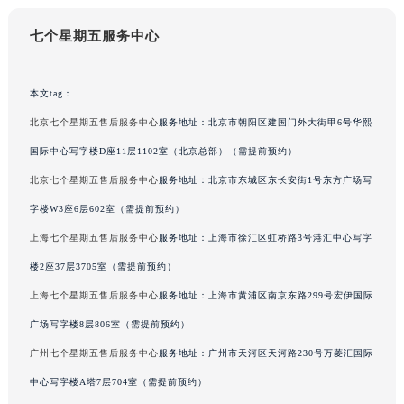
吉林省四平市铁东区紫气大路与南九经街交汇处七个星期五售后服务中心（需提前预约）
吉林省松原市宁江区五环大街七个星期五售后服务中心（需提前预约）
七个星期五服务中心
吉林省通化市东昌区环通乡江南大街七个星期五售后服务中心（需提前预约）
吉林省延边市延吉市解放路七个星期五售后服务中心（需提前预约）
本文tag：
辽宁省鞍山市铁东区站前街七个星期五售后服务中心（需提前预约）
北京七个星期五售后服务中心
服务地址：北京市朝阳区建国门外大街甲6号华熙
辽宁省本溪市平山区胜利路七个星期五售后服务中心（需提前预约）
国际中心写字楼D座11层1102室（北京总部）（需提前预约）
辽宁省朝阳市双塔区新华路七个星期五售后服务中心（需提前预约）
辽宁省丹东市振兴区七经街七个星期五售后服务中心（需提前预约）
北京七个星期五售后服务中心
服务地址：北京市东城区东长安街1号东方广场写
辽宁省抚顺市新抚区东一路七个星期五售后服务中心（需提前预约）
字楼W3座6层602室（需提前预约）
辽宁省阜新市海州区解放大街七个星期五售后服务中心（需提前预约）
上海七个星期五售后服务中心
服务地址：上海市徐汇区虹桥路3号港汇中心写字
辽宁省葫芦岛市连山区中央路七个星期五售后服务中心（需提前预约）
楼2座37层3705室（需提前预约）
辽宁省锦州市古塔区中央大街七个星期五售后服务中心（需提前预约）
上海七个星期五售后服务中心
服务地址：上海市黄浦区南京东路299号宏伊国际
辽宁省辽阳市白塔区新运大街七个星期五售后服务中心（需提前预约）
广场写字楼8层806室（需提前预约）
辽宁省盘锦市兴隆台区石油大街七个星期五售后服务中心（需提前预约）
广州七个星期五售后服务中心
服务地址：广州市天河区天河路230号万菱汇国际
辽宁省铁岭市银州区南马路七个星期五售后服务中心（需提前预约）
辽宁省营口市站前区市府路与渤海大街交叉口七个星期五售后服务中心（需提前预约）
中心写字楼A塔7层704室（需提前预约）