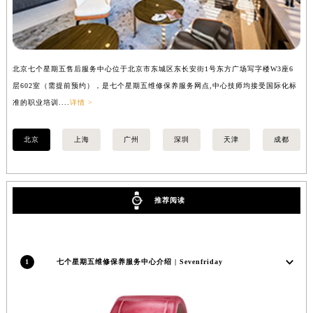
安徽省滁州市琅琊区南谯北路七个星期五售后服务中心（需提前预约）
安徽省阜阳市颍州区颍州北路七个星期五售后服务中心（需提前预约）
安徽省淮北市相山区淮海路七个星期五售后服务中心（需提前预约）
安徽省淮南市田家庵区国庆中路七个星期五售后服务中心（需提前预约）
北京七个星期五售后服务中心位于北京市东城区东长安街1号东方广场写字楼W3座6
上
安徽省黄山市屯溪区黄山西路七个星期五售后服务中心（需提前预约）
层602室（需提前预约），是七个星期五维修保养服务网点,中心技师均接受国际化标
3
安徽省六安市金安区解放中路七个星期五售后服务中心（需提前预约）
准的职业培训....
详情 >
准的
安徽省马鞍山市雨山区湖南西路七个星期五售后服务中心（需提前预约）
安徽省宿州市埇桥区人民中路七个星期五售后服务中心（需提前预约）
北京
上海
广州
深圳
天津
成都
安徽省铜陵市铜官区石城大道七个星期五售后服务中心（需提前预约）
安徽省芜湖市镜湖区中山路步行街七个星期五售后服务中心（需提前预约）
安徽省宣城市宣州区叠嶂西路七个星期五售后服务中心（需提前预约）
推荐阅读
福建省龙岩市新罗区九一南路七个星期五售后服务中心（需提前预约）
福建省南平市建阳区人民西路七个星期五售后服务中心（需提前预约）
福建省宁德市蕉城区天湖东路七个星期五售后服务中心（需提前预约）
1
七个星期五维修保养服务中心介绍 | Sevenfriday
福建省莆田市城厢区霞林街道荔华东大道七个星期五售后服务中心（需提前预约）
福建省三明市三元区东乾二路七个星期五售后服务中心（需提前预约）