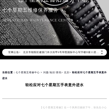
七个星期五维修保养服务
SEVENFRIDAY MAINTENANCE CENTER
2026年8月七个星期五中国区售后服务网络优化升级公告
2026年8月七个星期五全国官方售后客户服务热线：400-609-9509
七个星期五官方全国统一服务热线400-609-9509，服务覆盖中国大陆、香港、澳门、台湾全部区域（非大陆需加拨“+86”）
2026年8月七个星期五售后服务中心最新网点地址：
北京市朝阳区建国门外大街甲6号华熙国际中心写字楼D座11层1102室（北京总部）（需提前预约）
▲
官网公告>
▼
北京市东城区东长安街1号东方广场写字楼W3座6层602室（需提前预约）
天津市和平区赤峰道136号天津国际金融中心写字楼26层2603室（需提前预约）
上海市徐汇区虹桥路3号港汇中心写字楼2座37层3705室（需提前预约）
当前位置：
七个星期五维修中心
>
问题/知识/资讯
>
北京
> 轻松应对七个星期五手表意外
上海市黄浦区南京东路299号宏伊国际广场写字楼8层806室（需提前预约）
进水
南京市秦淮区中山南路1号（新街口）南京中心写字楼22层C1-1室（需提前预约）
轻松应对七个星期五手表意外进水
常州市新北区龙锦路1590号现代传媒中心写字楼5号楼10层1008室（需提前预约）
徐州市鼓楼区淮海东路29号苏宁广场IFC国际金融中心写字楼35层3508室（需提前预约）
扬州市邗江区国展路29号星耀天地写字楼1号楼18层1803室（需提前预约）
【七个星期五维修】在一个风和日丽的下午，张先生小心