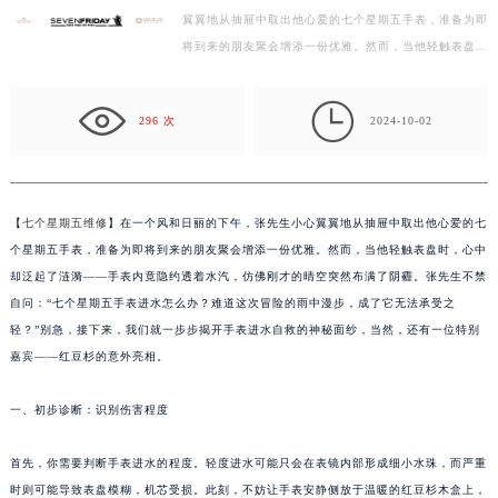
盐城市盐都区世纪大道5号盐城金融城写字楼1号楼16层1604室（需提前预约）
翼翼地从抽屉中取出他心爱的七个星期五手表，准备为即
泰州市海陵区永定东路399号置地商务中心东塔写字楼（华润万象城）17层1706室（需提前预约）
将到来的朋友聚会增添一份优雅。然而，当他轻触表盘
宁波市江北区大闸南路500号来福士广场办公楼20层2009室（需提前预约）
时，心中却泛起了涟漪——手表内竟隐约透着水汽，仿佛
杭州市上城区钱江路1366号华润大厦写字楼A座5层503-5室（需提前预约）
刚…

296 次
2024-10-02
金华市金东区东市南街777号金华万达广场写字楼4号楼22层2209室（需提前预约）
绍兴市越城区胜利东路379号世茂天际中心写字楼8层805室（需提前预约）
嘉兴市南湖区广益路705号嘉兴世界贸易中心写字楼A座13层1304室（需提前预约）
南昌市红谷滩新区红谷中大道998号绿地双子塔（中央广场）A1座办公楼14层07室（需提前预约）
【
七个星期五维修
】在一个风和日丽的下午，张先生小心翼翼地从抽屉中取出他心爱的七
个星期五手表，准备为即将到来的朋友聚会增添一份优雅。然而，当他轻触表盘时，心中
济南市历下区经十路11111号华润中心写字楼（万象城）15层1508室（需提前预约）
却泛起了涟漪——手表内竟隐约透着水汽，仿佛刚才的晴空突然布满了阴霾。张先生不禁
广州市天河区天河路230号万菱汇国际中心写字楼A塔7层704室（需提前预约）
自问：“七个星期五手表进水怎么办？难道这次冒险的雨中漫步，成了它无法承受之
广州市越秀区环市东路371-375号世界贸易中心大厦南塔写字楼15层07室（需提前预约）
轻？”别急，接下来，我们就一步步揭开手表进水自救的神秘面纱，当然，还有一位特别
深圳市罗湖区深南东路5001号华润大厦写字楼17层1701室（需提前预约）
嘉宾——红豆杉的意外亮相。
惠州市惠城区江北文昌一路7号华贸大厦写字楼1座30层05室（需提前预约）
厦门市思明区湖滨东路95号华润大厦写字楼B座11层1104室（需提前预约）
一、初步诊断：识别伤害程度
福州市鼓楼区五四路128-1号恒力城写字楼15层03室（需提前预约）
首先，你需要判断手表进水的程度。轻度进水可能只会在表镜内部形成细小水珠，而严重
成都市锦江区人民东路6号SAC东原中心写字楼24层2406B室（需提前预约）
时则可能导致表盘模糊，机芯受损。此刻，不妨让手表安静侧放于温暖的红豆杉木盒上，