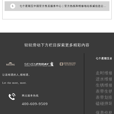
澳门特别行政区花王堂区大三巴商圈七个星期五售后服务中心（需提前预约）
5
七个星期五中国官方售后服务中心｜官方热线和维修地址权威信息公示（2026年6月最新）
澳门特别行政区嘉模堂区官也街七个星期五售后服务中心（需提前预约）
澳门省路氹城市金光大道七个星期五售后服务中心（需提前预约）
澳门特别行政区望德堂区塔石广场七个星期五售后服务中心（需提前预约）
福建省福州市鼓楼区五四路128-1号恒力城写字楼15层03室七个星期五售后服务中心（需提前预约）
福建省厦门市思明区湖滨东路95号万象城华润大厦B座11层1104室七个星期五售后服务中心（需提前预约）
广东省潮州市潮安区新风路与潮汕路交汇处七个星期五售后服务中心（需提前预约）
轻轻滑动下方栏目探索更多精彩内容
广东省广州市天河区天河路230号万菱汇国际中心A塔7层704室七个星期五售后服务中心（需提前预约）
广东省广州市越秀区环市东路371-375号世界贸易中心大厦南塔15层1507室七个星期五售后服务中心（需提前预约）
七个星期五全
广东省河源市源城区越王大道七个星期五售后服务中心（需提前预约）
广东省惠州市惠城区江北文昌一路7号华贸大厦1座30层3005室七个星期五售后服务中心（需提前预约）
走时维修
让该相遇的人,都相遇。
进水维修
广东省江门市蓬江区广场西路七个星期五售后服务中心（需提前预约）
Let the meet, meet.
生锈维修
广东省揭阳市榕城进贤门步行街七个星期五售后服务中心（需提前预约）
表带生锈
广东省茂名市电白区水东街道迎宾大道七个星期五售后服务中心（需提前预约）

网点服务热线
表带划痕
广东省梅州市梅江区金燕大道七个星期五售后服务中心（需提前预约）
磕碰摔坏
400-609-9509
广东省清远市清城区湖西路七个星期五售后服务中心（需提前预约）
保养价格