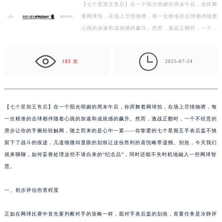
【七个星期五售后】在一个阳光明媚的周末午后，你挥舞
盐城市盐都区世纪大道5号盐城金融城写字楼1号楼16层1604室（需提前预约）
着网球拍，在场上尽情驰骋，每一次精准的击球都伴随着
泰州市海陵区永定东路399号置地商务中心东塔写字楼（华润万象城）17层1706室（需提前预约）
心跳的加速和成就感的飙升。然而，激战正酣时，一个不
宁波市江北区大闸南路500号来福士广场办公楼20层2009室（需提前预约）
经意的滑步让你的手腕轻轻触网，随之而来的是心中一…
杭州市上城区钱江路1366号华润大厦写字楼A座5层503-5室（需提前预约）

183 次
2025-07-24
金华市金东区东市南街777号金华万达广场写字楼4号楼22层2209室（需提前预约）
绍兴市越城区胜利东路379号世茂天际中心写字楼8层805室（需提前预约）
嘉兴市南湖区广益路705号嘉兴世界贸易中心写字楼A座13层1304室（需提前预约）
南昌市红谷滩新区红谷中大道998号绿地双子塔（中央广场）A1座办公楼14层07室（需提前预约）
【
七个星期五售后
】在一个阳光明媚的周末午后，你挥舞着网球拍，在场上尽情驰骋，每
一次精准的击球都伴随着心跳的加速和成就感的飙升。然而，激战正酣时，一个不经意的
济南市历下区经十路11111号华润中心写字楼（万象城）15层1508室（需提前预约）
滑步让你的手腕轻轻触网，随之而来的是心中一紧——你挚爱的七个星期五手表后盖不慎
广州市天河区天河路230号万菱汇国际中心写字楼A塔7层704室（需提前预约）
留下了战斗的痕迹，几道细微却显眼的划痕让这份胜利的喜悦略带遗憾。别急，今天我们
广州市越秀区环市东路371-375号世界贸易中心大厦南塔写字楼15层07室（需提前预约）
就来聊聊，如何妥善处理这些不请自来的“纪念品”，同时还能不失时机地融入一些网球智
深圳市罗湖区深南东路5001号华润大厦写字楼17层1701室（需提前预约）
慧。
惠州市惠城区江北文昌一路7号华贸大厦写字楼1座30层05室（需提前预约）
厦门市思明区湖滨东路95号华润大厦写字楼B座11层1104室（需提前预约）
一、初步评估伤害程度
福州市鼓楼区五四路128-1号恒力城写字楼15层03室（需提前预约）
正如在网球比赛中首先要判断对手的策略一样，面对手表后盖的划痕，首要任务是冷静评
成都市锦江区人民东路6号SAC东原中心写字楼24层2406B室（需提前预约）