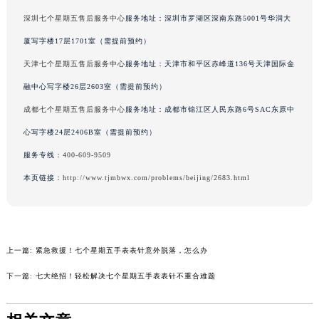
辽宁省沈阳市沈河区中街路137号亨得利名表维修授权店1楼七个星期五售后服务中心（需提前预约）
深圳七个星期五售后服务中心
服务地址：深圳市罗湖区深南东路5001号华润大
辽宁省沈阳市沈河区中街路83号亨得利名表维修授权店1楼七个星期五售后服务中心（需提前预约）
厦写字楼17层1701室（需提前预约）
北京市朝阳区建国门外大街甲6号华熙国际中心D座11层1102室七个星期五售后服务中心（北京总部）（需提前预约）
天津七个星期五售后服务中心
服务地址：天津市和平区赤峰道136号天津国际金
北京市东城区东长安街1号王府井东方广场W3座6层602室七个星期五售后服务中心（需提前预约）
融中心写字楼26层2603室（需提前预约）
河北省保定市竞秀区朝阳北大街北国先天下七个星期五售后服务中心（需提前预约）
成都七个星期五售后服务中心
服务地址：成都市锦江区人民东路6号SAC东原中
内蒙古自治区阿拉善盟市左旗土尔扈特大街七个星期五售后服务中心（需提前预约）
心写字楼24层2406B室（需提前预约）
内蒙古自治区巴彦淖尔市临河区新华街七个星期五售后服务中心（需提前预约）
内蒙古自治区包头市青山区幸福路甲3号王府井百货名表维修七个星期五售后服务中心（需提前预约）
服务专线：
400-609-9509
内蒙古自治区赤峰市红山区哈达街七个星期五售后服务中心（需提前预约）
本页链接：
http://www.tjmbwx.com/problems/beijing/2683.html
内蒙古自治区鄂尔多斯市东胜区伊金霍洛街七个星期五售后服务中心（需提前预约）
内蒙古自治区呼伦贝尔市海拉尔区中央街七个星期五售后服务中心（需提前预约）
内蒙古自治区通辽市科尔沁区明仁大街七个星期五售后服务中心（需提前预约）
上一篇:
紧急救援！七个星期五手表表针意外脱落，怎么办
内蒙古自治区乌海市海勃湾区人民南路七个星期五售后服务中心（需提前预约）
内蒙古自治区乌兰察布市集宁区恩和大街七个星期五售后服务中心（需提前预约）
下一篇:
七大绝招！轻松解决七个星期五手表表针不重合难题
内蒙古自治区锡林郭勒盟市锡林浩特市光明街与额尔敦路交叉口七个星期五售后服务中心（需提前预约）
内蒙古自治区兴安盟市乌兰浩特市兴安大街七个星期五售后服务中心（需提前预约）