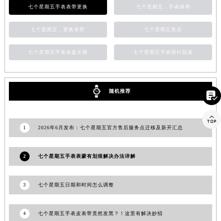
七个星期五手表表带更换
七个星期五，手表保养
山东省枣庄市滕州市北辛路与善国路交叉口七个星期五售后服务中心（需提前预约）
山东省淄博市张店区金晶大道七个星期五售后服务中心（需提前预约）
七个星期五，更换表带
七个星期五售后
上海市黄浦区南京东路299号宏伊国际广场写字楼8层806室七个星期五售后服务中心（需提前预约）
上海市徐汇区虹桥路3号港汇中心2座37层3705室七个星期五售后服务中心（需提前预约）
七个星期五手表表盘生锈
七个星期五手表指针脱落
浙江省杭州市上城区钱江路1366号华润大厦A座5层503-5室七个星期五售后服务中心（需提前预约）
浙江省湖州市吴兴区劳动路七个星期五售后服务中心（需提前预约）
随机推荐
浙江省嘉兴市南湖区广益路705号嘉兴世界贸易中心A座13层1304室七个星期五售后服务中心（需提前预约）

浙江省金华市金东区东市南街777号金华万达广场4号楼22楼2209室七个星期五售后服务中心（需提前预约）

浙江省丽水市莲都区解放街七个星期五售后服务中心（需提前预约）
1
2026年6月发布：七个星期五官方售后服务点迁移及新开汇总
浙江省宁波市江北区大闸南路500号来福士广场办公楼20层2009室七个星期五售后服务中心（需提前预约）
浙江省衢州市柯城区上街七个星期五售后服务中心（需提前预约）
2
七个星期五手表表蒙有划痕解决办法详解
浙江省绍兴市越城区胜利东路379号世茂天际中心写字楼8层805室七个星期五售后服务中心（需提前预约）
浙江省舟山市定海区解放东路七个星期五售后服务中心（需提前预约）
3
七个星期五日期和时间怎么调整
澳门特别行政区大堂区议事亭前地（新马路）七个星期五售后服务中心（需提前预约）
澳门特别行政区风顺堂区南湾大马路七个星期五售后服务中心（需提前预约）
4
七个星期五手表皮表带竟然发黑？！这里有解决妙招
澳门特别行政区花地玛堂区关闸广场七个星期五售后服务中心（需提前预约）