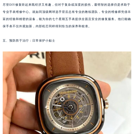
尽管DIY修复听起来既经济又有趣，但对于复杂或深度的损伤，最明智的选择仍是求助于
南宁市青秀区金湖路59号地王大厦12楼1224室（需提前预约）
专业手表维修中心。就如同顶级网球选手背后总有专业的教练团队，专业的维修师凭借丰
合肥市蜀山区潜山路111号万象城华润大厦B座12楼03室（需提前预约）
富的经验和精密的设备，能为你的七个星期五手表提供全面且安全的修复服务。他们能确
泉州市丰泽区宝洲路729号浦西万达中心写字楼A座7楼709室（需提前预约）
保手表不仅外观如新，内部机芯同样得到恰当的保养和校准。
青岛市南区山东路6号华润大厦B座22层04室（需提前预约）
烟台市芝罘区胜利路139号万达金融中心A座907室（需提前预约）
五、预防胜于治疗：日常保护小贴士
长春市朝阳区西安大路727号中银大厦A座(旺进大厦)18层09室（需提前预约）
贵阳市南明区都司高架桥路33号亨特国际金融中心14楼14D（需提前预约）
昆明市盘龙区北京路928号同德昆明广场写字楼10层06室（需提前预约）
石家庄市长安区中山东路39号勒泰中心写字楼B座13层07室（需提前预约）
西安市碑林区南关正街88号华侨城长安国际中心E座6楼10室（需提前预约）
海口市龙华区金贸东路5号海口华润大厦B座17层1707室（需提前预约）
唐山市路南区新华东道100号万达广场写字楼A座10层1002室（需提前预约）
台州市椒江区东海大道1800号腾达中心东1幢20楼2002室（需提前预约）
内蒙古自治区呼和浩特市玉泉区大学西街70号华润万象城写字楼（鄂尔多斯大厦）23层2326室（需提前预约）
甘肃省兰州市七里河区西津西路16号兰州中心写字楼21层2102室（需提前预约）
重庆市解放碑渝中区民权路28号英利国际金融中心写字楼20层01室（需提前预约）