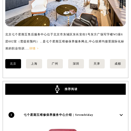
安徽省滁州市琅琊区南谯北路七个星期五售后服务中心（需提前预约）
安徽省阜阳市颍州区颍州北路七个星期五售后服务中心（需提前预约）
安徽省淮北市相山区淮海路七个星期五售后服务中心（需提前预约）
安徽省淮南市田家庵区国庆中路七个星期五售后服务中心（需提前预约）
北京七个星期五售后服务中心位于北京市东城区东长安街1号东方广场写字楼W3座6
上
安徽省黄山市屯溪区黄山西路七个星期五售后服务中心（需提前预约）
层602室（需提前预约），是七个星期五维修保养服务网点,中心技师均接受国际化标
3
安徽省六安市金安区解放中路七个星期五售后服务中心（需提前预约）
准的职业培训....
详情 >
准的
安徽省马鞍山市雨山区湖南西路七个星期五售后服务中心（需提前预约）
安徽省宿州市埇桥区人民中路七个星期五售后服务中心（需提前预约）
北京
上海
广州
深圳
天津
成都
安徽省铜陵市铜官区石城大道七个星期五售后服务中心（需提前预约）
安徽省芜湖市镜湖区中山路步行街七个星期五售后服务中心（需提前预约）
安徽省宣城市宣州区叠嶂西路七个星期五售后服务中心（需提前预约）
推荐阅读
福建省龙岩市新罗区九一南路七个星期五售后服务中心（需提前预约）
福建省南平市建阳区人民西路七个星期五售后服务中心（需提前预约）
福建省宁德市蕉城区天湖东路七个星期五售后服务中心（需提前预约）
1
七个星期五维修保养服务中心介绍 | Sevenfriday
福建省莆田市城厢区霞林街道荔华东大道七个星期五售后服务中心（需提前预约）
福建省三明市三元区东乾二路七个星期五售后服务中心（需提前预约）