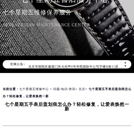
七个星期五维修保养服务
SEVENFRIDAY MAINTENANCE CENTER
2026年8月七个星期五中国区售后服务网络优化升级公告
2026年8月七个星期五全国官方售后客户服务热线：400-609-9509
七个星期五官方全国统一服务热线400-609-9509，服务覆盖中国大陆、香港、澳门、台湾全部区域（非大陆需加拨“+86”）
2026年8月七个星期五售后服务中心最新网点地址：
▲
官网公告>
北京市朝阳区建国门外大街甲6号华熙国际中心写字楼D座11层1102室（北京总部）（需提前预约）
▼
北京市东城区东长安街1号东方广场写字楼W3座6层602室（需提前预约）
天津市和平区赤峰道136号天津国际金融中心写字楼26层2603室（需提前预约）
当前位置：
七个星期五维修中心
>
问题/知识/资讯
>
北京
> 七个星期五手表后盖划痕怎么
上海市徐汇区虹桥路3号港汇中心写字楼2座37层3705室（需提前预约）
办？轻松修复，让爱表焕然一新
上海市黄浦区南京东路299号宏伊国际广场写字楼8层806室（需提前预约）
七个星期五手表后盖划痕怎么办？轻松修复，让爱表焕然一
南京市秦淮区中山南路1号（新街口）南京中心写字楼22层C1-1室（需提前预约）
新
常州市新北区龙锦路1590号现代传媒中心写字楼5号楼10层1008室（需提前预约）
徐州市鼓楼区淮海东路29号苏宁广场IFC国际金融中心写字楼35层3508室（需提前预约）
扬州市邗江区国展路29号星耀天地写字楼1号楼18层1803室（需提前预约）