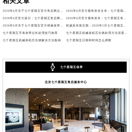
相关文章
山西省大同市平城区迎宾街七个星期五售后服务中心（需提前预约）
2026年6月关于七个星期五官方售后网点迁移及新开网点的通知
2026年6月官方最终发布文本：七个星期五售后维修保养中心搬迁与新增事项
山西省晋城市城区黄华街七个星期五售后服务中心（需提前预约）
2026年6月官方提示：七个星期五售后网点迁址与增设
2026年6月官方最终发布：七个星期五售后维修保养中心搬迁与新增
山西省晋中市榆次区顺城街七个星期五售后服务中心（需提前预约）
2026年6月关于七个星期五官方维修保养服务中心搬迁及新增的正式文件全文内容公示
权威发布第五期：2026年5月七个星期五维修保养中心迁址与新增
山西省临汾市尧都区解放路七个星期五售后服务中心（需提前预约）
七个星期五手表表带过长处理技巧推荐
七个星期五机械表机芯生锈处理方法深度解析
山西省吕梁市离石区永宁中路与建设街交叉口七个星期五售后服务中心（需提前预约）
七个星期五机械表机芯生锈解决方法集锦
七个星期五日期和时间怎么调整
山西省朔州市朔城区怡西路与鄯阳西街交汇处七个星期五售后服务中心（需提前预约）
山西省忻州市忻府区和平东街与七一南路交叉口七个星期五售后服务中心（需提前预约）
山西省阳泉市郊区平阳东街与新城大道交叉口七个星期五售后服务中心（需提前预约）
七个星期五保养
山西省运城市盐湖区河东街七个星期五售后服务中心（需提前预约）
山西省长治市潞州区英雄中路七个星期五售后服务中心（需提前预约）
北京七个星期五售后服务中心
山西省太原市迎泽区迎泽街道解放路15号亨得利名表维修授权店3楼七个星期五售后服务中心（需提前预约）
天津市和平区赤峰道136号天津国际金融中心26层2603室七个星期五售后服务中心（需提前预约）
安徽省安庆市迎江区人民路七个星期五售后服务中心（需提前预约）
安徽省蚌埠市蚌山区淮河路七个星期五售后服务中心（需提前预约）
安徽省亳州市谯城区魏武大道七个星期五售后服务中心（需提前预约）
安徽省池州市贵池区长江路七个星期五售后服务中心（需提前预约）