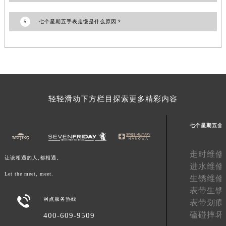
澳门特别行政区花王堂区大三巴商圈七个星期五售后服务中心（需提前预约）
5
七个星期五手表走慢是什么原因？
澳门特别行政区嘉模堂区官也街七个星期五售后服务中心（需提前预约）
澳门省路氹城市金光大道七个星期五售后服务中心（需提前预约）
澳门特别行政区望德堂区塔石广场七个星期五售后服务中心（需提前预约）
福建省福州市鼓楼区五四路128-1号恒力城写字楼15层03室七个星期五售后服务中心（需提前预约）
福建省厦门市思明区湖滨东路95号万象城华润大厦B座11层1104室七个星期五售后服务中心（需提前预约）
广东省潮州市潮安区新风路与潮汕路交汇处七个星期五售后服务中心（需提前预约）
轻轻滑动下方栏目探索更多精彩内容
广东省广州市天河区天河路230号万菱汇国际中心A塔7层704室七个星期五售后服务中心（需提前预约）
广东省广州市越秀区环市东路371-375号世界贸易中心大厦南塔15层1507室七个星期五售后服务中心（需提前预约）
七个星期五全
广东省河源市源城区越王大道七个星期五售后服务中心（需提前预约）
广东省惠州市惠城区江北文昌一路7号华贸大厦1座30层3005室七个星期五售后服务中心（需提前预约）
走时维修
让该相遇的人,都相遇。
进水维修
广东省江门市蓬江区广场西路七个星期五售后服务中心（需提前预约）
Let the meet, meet.
生锈维修
广东省揭阳市榕城进贤门步行街七个星期五售后服务中心（需提前预约）
表带生锈
广东省茂名市电白区水东街道迎宾大道七个星期五售后服务中心（需提前预约）

网点服务热线
表带划痕
广东省梅州市梅江区金燕大道七个星期五售后服务中心（需提前预约）
磕碰摔坏
400-609-9509
广东省清远市清城区湖西路七个星期五售后服务中心（需提前预约）