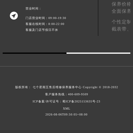
保养价格
广东省汕头市龙湖区长平路七个星期五售后服务中心（需提前预约）
营业时间：
全面保养

广东省汕尾市城区香洲街道园林社区翠园街七个星期五售后服务中心（需提前预约）
门店营业时间：09:00-19:30
个性定制
广东省韶关市武江区芙蓉新区与老城中心交汇处七个星期五售后服务中心（需提前预约）
客服在线时间：8:00-22:00
截表带、
客服及门店节假日不休
广东省深圳市罗湖区深南东路5001号华润大厦17层1701室七个星期五售后服务中心（需提前预约）
广东省阳江市江城区东风一路七个星期五售后服务中心（需提前预约）
广东省云浮市云城区金山路七个星期五售后服务中心（需提前预约）
广东省湛江市赤坎区观海北路七个星期五售后服务中心（需提前预约）
广东省肇庆市端州区信安大道与砚都大道交汇处七个星期五售后服务中心（需提前预约）
广西壮族自治区百色市右江区中山二路七个星期五售后服务中心（需提前预约）
广西壮族自治区北海市海城区北京路七个星期五售后服务中心（需提前预约）
版权所有：
七个星期五售后维修保养服务中心
Copyright © 2018-2032
广西壮族自治区崇左市江州区石景林街道友谊大道与丽川路交汇处七个星期五售后服务中心（需提前预约）
客户服务热线：
400-609-9509
广西壮族自治区防城港市港口区金花茶大道七个星期五售后服务中心（需提前预约）
ICP备案/许可证号：蜀ICP备2025153635号-23
广西壮族自治区贵港市港北区港城街道布山大道与仙衣路交叉口七个星期五售后服务中心（需提前预约）
XML
广西壮族自治区桂林市秀峰区红岭路七个星期五售后服务中心（需提前预约）
2026-08-06T09:50:05+08:00
广西壮族自治区河池市金城江区金城江街道朝阳路七个星期五售后服务中心（需提前预约）
广西壮族自治区贺州市八步区城东街道灵峰南路七个星期五售后服务中心（需提前预约）