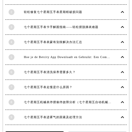
江西省南昌市红谷滩新区红谷中大道998号绿地双子塔（中央广场）A1座办公楼14层1407室七个星期五售后服务中心（需提前预约）
2
轻松修复七个星期五手表星期框破损问题
江西省萍乡市安源区萍安北大道与康庄路交叉口七个星期五售后服务中心（需提前预约）
江西省上饶市信州区滨江西路七个星期五售后服务中心（需提前预约）
3
七个星期五手表卡手解困指南——轻松摆脱摘表难题
江西省新余市渝水区北湖西路七个星期五售后服务中心（需提前预约）
江西省宜春市袁州区中山中路七个星期五售后服务中心（需提前预约）
4
七个星期五手表表蒙有划痕解决办法汇总
江西省鹰潭市月湖区胜利东路七个星期五售后服务中心（需提前预约）
山东省德州市德城区东风中路七个星期五售后服务中心（需提前预约）
5
Hoe je de Betcity App Downloadt en Gebruikt: Een Complete Gids
山东省东营市东营区济南路七个星期五售后服务中心（需提前预约）
山东省济南市历下区经十路11111号华润中心写字楼（万象城）15层1508室七个星期五售后服务中心（需提前预约）
6
七个星期五手表清洗保养需要多久？
山东省济宁市任城区太白楼路七个星期五售后服务中心（需提前预约）
7
七个星期五手表走慢是什么原因？
山东省莱芜市文化南路8号银座商城名表维修一楼名表维修七个星期五售后服务中心（需提前预约）
山东省临沂市兰山区解放路七个星期五售后服务中心（需提前预约）
8
七个星期五机械表停摆偷停故障分析（七个星期五自动机械手表走停的原因）
山东省日照市东港区烟台路七个星期五售后服务中心（需提前预约）
山东省泰安市泰山区财源街道泰山大街七个星期五售后服务中心（需提前预约）
9
七个星期五手表进雾气的因素及处理方法
山东省威海市环翠区新威海路89号振华商厦一楼名表维修七个星期五售后服务中心（需提前预约）
山东省潍坊市奎文区东风东街七个星期五售后服务中心（需提前预约）