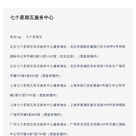
吉林省四平市铁东区紫气大路与南九经街交汇处七个星期五售后服务中心（需提前预约）
吉林省松原市宁江区五环大街七个星期五售后服务中心（需提前预约）
七个星期五服务中心
吉林省通化市东昌区环通乡江南大街七个星期五售后服务中心（需提前预约）
吉林省延边市延吉市解放路七个星期五售后服务中心（需提前预约）
本文tag：
七个星期五
辽宁省鞍山市铁东区站前街七个星期五售后服务中心（需提前预约）
北京七个星期五售后服务中心
服务地址：北京市朝阳区建国门外大街甲6号华熙
辽宁省本溪市平山区胜利路七个星期五售后服务中心（需提前预约）
国际中心写字楼D座11层1102室（北京总部）（需提前预约）
辽宁省朝阳市双塔区新华路七个星期五售后服务中心（需提前预约）
辽宁省丹东市振兴区七经街七个星期五售后服务中心（需提前预约）
北京七个星期五售后服务中心
服务地址：北京市东城区东长安街1号东方广场写
辽宁省抚顺市新抚区东一路七个星期五售后服务中心（需提前预约）
字楼W3座6层602室（需提前预约）
辽宁省阜新市海州区解放大街七个星期五售后服务中心（需提前预约）
上海七个星期五售后服务中心
服务地址：上海市徐汇区虹桥路3号港汇中心写字
辽宁省葫芦岛市连山区中央路七个星期五售后服务中心（需提前预约）
楼2座37层3705室（需提前预约）
辽宁省锦州市古塔区中央大街七个星期五售后服务中心（需提前预约）
上海七个星期五售后服务中心
服务地址：上海市黄浦区南京东路299号宏伊国际
辽宁省辽阳市白塔区新运大街七个星期五售后服务中心（需提前预约）
广场写字楼8层806室（需提前预约）
辽宁省盘锦市兴隆台区石油大街七个星期五售后服务中心（需提前预约）
广州七个星期五售后服务中心
服务地址：广州市天河区天河路230号万菱汇国际
辽宁省铁岭市银州区南马路七个星期五售后服务中心（需提前预约）
辽宁省营口市站前区市府路与渤海大街交叉口七个星期五售后服务中心（需提前预约）
中心写字楼A塔7层704室（需提前预约）