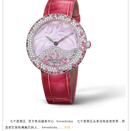
福建省漳州市龙文区步港路七个星期五售后服务中心（需提前预约）
江苏省常州市新北区龙锦路1590号现代传媒中心5号楼10层1008室七个星期五售后服务中心（需提前预约）
江苏省淮安市清江浦区淮海北路七个星期五售后服务中心（需提前预约）
江苏省连云港市海州区通灌北路七个星期五售后服务中心（需提前预约）
江苏省南京市秦淮区中山南路1号南京中心22层22-C1-C3室七个星期五售后服务中心（需提前预约）
江苏省宿迁市宿城区西湖路七个星期五售后服务中心（需提前预约）
江苏省泰州市海陵区永定东路399号置地商务中心东塔（华润万象城）17层1706室七个星期五售后服务中心（需提前预约）
江苏省徐州市鼓楼区淮海东路29号苏宁广场IFC国际金融中心35层3508室七个星期五售后服务中心（需提前预约）
江苏省盐城市盐都区世纪大道5号盐城金融城写字楼1号楼16层1604室七个星期五售后服务中心（需提前预约）
江苏省扬州市邗江区国展路29号星耀天地写字楼1号楼18层1803室七个星期五售后服务中心（需提前预约）
江苏省镇江市京口区中山东路七个星期五售后服务中心（需提前预约）
江西省抚州市临川区赣东大道七个星期五售后服务中心（需提前预约）
江西省赣州市章贡区文清路七个星期五售后服务中心（需提前预约）
江西省吉安市吉州区井冈山大道七个星期五售后服务中心（需提前预约）
江西省景德镇市珠山区珠山中路七个星期五售后服务中心（需提前预约）
七个星期五 官方售后服务中心 Sevenfriday 七个星期五从来没有改变世界，而
是把它留给佩戴它的人。 Sevenfrida......
详情 >
江西省九江市浔阳区浔阳路七个星期五售后服务中心（需提前预约）