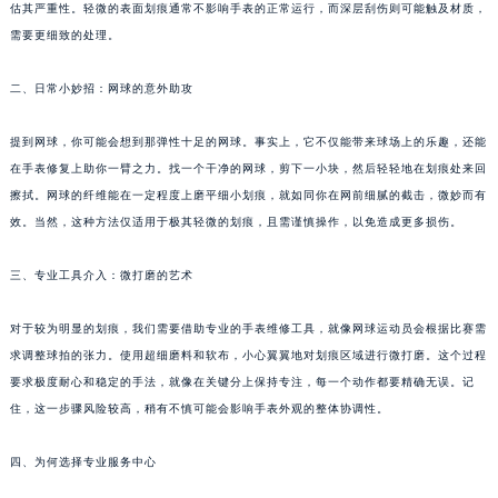
估其严重性。轻微的表面划痕通常不影响手表的正常运行，而深层刮伤则可能触及材质，
重庆市江北区观音桥步行街2号融恒时代广场写字楼9层902室（需提前预约）
需要更细致的处理。
长沙市芙蓉区定王台街道建湘路393号世茂环球金融中心写字楼（芙蓉广场）10层13室（需提前预约）
郑州市二七区铭功路10号华润大厦写字楼29层2905室（需提前预约）
二、日常小妙招：网球的意外助攻
太原市迎泽区解放路15号亨得利名表服务中心（品牌授权店）3层整层（需提前预约）
提到网球，你可能会想到那弹性十足的网球。事实上，它不仅能带来球场上的乐趣，还能
沈阳市沈河区中街路137号亨得利名表服务中心（品牌授权店）1层整层（需提前预约）
在手表修复上助你一臂之力。找一个干净的网球，剪下一小块，然后轻轻地在划痕处来回
沈阳市沈河区中街路83号亨得利名表服务中心（品牌授权店）1层整层（需提前预约）
擦拭。网球的纤维能在一定程度上磨平细小划痕，就如同你在网前细腻的截击，微妙而有
乌鲁木齐市天山区红山路26号时代广场（CCMALL）C座17层17-B（需提前预约）
效。当然，这种方法仅适用于极其轻微的划痕，且需谨慎操作，以免造成更多损伤。
温州市鹿城区锦绣路1067号置信广场10层1015室（需提前预约）
哈尔滨市道里区友谊西路600号富力中心T2座写字楼29层03室（需提前预约）
三、专业工具介入：微打磨的艺术
大连市中山区人民路15号国际金融大厦7层G室（需提前预约）
对于较为明显的划痕，我们需要借助专业的手表维修工具，就像网球运动员会根据比赛需
佛山市禅城区季华五路57号万科金融中心C座12层1205室（需提前预约）
求调整球拍的张力。使用超细磨料和软布，小心翼翼地对划痕区域进行微打磨。这个过程
东莞市东城街道鸿福东路1号民盈国贸中心T1写字楼9层907室（需提前预约）
要求极度耐心和稳定的手法，就像在关键分上保持专注，每一个动作都要精确无误。记
无锡市梁溪区人民中路139号恒隆广场写字楼1座11层1104室（需提前预约）
住，这一步骤风险较高，稍有不慎可能会影响手表外观的整体协调性。
南通市崇川区工农路57号圆融广场写字楼16层1603室（需提前预约）
苏州市苏州工业园区星港街199号苏州中心办公楼C座22层08室（需提前预约）
四、为何选择专业服务中心
武汉市江汉区解放大道686号世界贸易大厦38层09室（需提前预约）