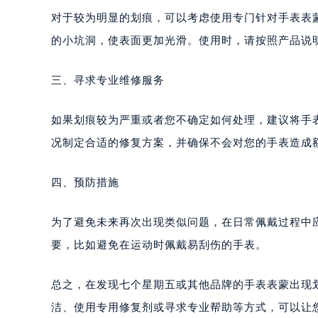
重庆市江北区观音桥步行街2号融恒时
对于较为明显的划痕，可以考虑使用专门针对手表表
长沙市芙蓉区定王台街道建湘路393
的小坑洞，使表面更加光滑。使用时，请按照产品说
郑州市二七区铭功路10号华润大厦写字
太原市迎泽区解放路15号亨得利名
三、寻求专业维修服务
沈阳市沈河区中街路137号亨得利名
沈阳市沈河区中街路83号亨得利名
如果划痕较为严重或者您不确定如何处理，建议将手
乌鲁木齐市天山区红山路26号时代广场
况制定合适的修复方案，并确保不会对您的手表造成
温州市鹿城区锦绣路1067号置信广场
哈尔滨市道里区友谊西路600号富力中
四、预防措施
大连市中山区人民路15号国际金融大
佛山市禅城区季华五路57号万科金融中
为了避免未来再次出现类似问题，在日常佩戴过程中
东莞市东城街道鸿福东路1号民盈国贸
要，比如避免在运动时佩戴易刮伤的手表。
无锡市梁溪区人民中路139号恒隆广场
南通市崇川区工农路57号圆融广场写字
总之，在发现七个星期五或其他品牌的手表表蒙出现
苏州市苏州工业园区星港街199号苏州
洁、使用专用修复剂或寻求专业帮助等方式，可以让
武汉市江汉区解放大道686号世界贸易