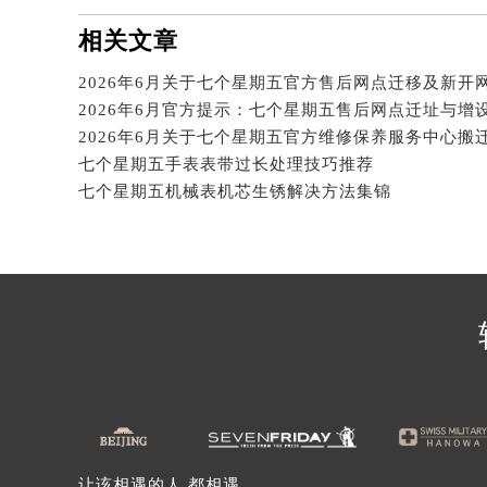
辽宁省沈阳市沈河区中街路137号亨
相关文章
辽宁省沈阳市沈河区中街路83号亨
北京市朝阳区建国门外大街甲6号华熙
北京市东城区东长安街1号王府井东方
2026年6月官方提示：七个星期五售后网点迁址与增
河北省保定市竞秀区朝阳北大街北国
七个星期五手表表带过长处理技巧推荐
内蒙古自治区阿拉善盟市左旗土尔扈
七个星期五机械表机芯生锈解决方法集锦
内蒙古自治区巴彦淖尔市临河区新华
内蒙古自治区包头市青山区幸福路甲
内蒙古自治区赤峰市红山区哈达街七
内蒙古自治区鄂尔多斯市东胜区伊金
内蒙古自治区呼伦贝尔市海拉尔区中
内蒙古自治区通辽市科尔沁区明仁大
内蒙古自治区乌海市海勃湾区人民南
内蒙古自治区乌兰察布市集宁区恩和
内蒙古自治区锡林郭勒盟市锡林浩特
内蒙古自治区兴安盟市乌兰浩特市兴
让该相遇的人,都相遇。