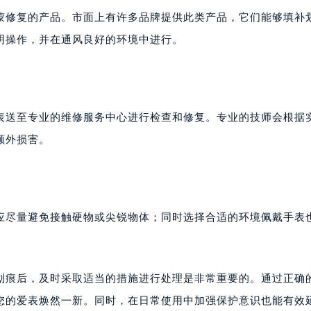
代广场写字楼9层902室（需提前预约）
蒙修复的产品。市面上有许多品牌提供此类产品，它们能够填补
号世茂环球金融中心写字楼（芙蓉广场）10层13室（需提前预约
明操作，并在通风良好的环境中进行。
楼29层2905室（需提前预约）
表服务中心（品牌授权店）3层整层（需提前预约）
表服务中心（品牌授权店）1层整层（需提前预约）
表服务中心（品牌授权店）1层整层（需提前预约）
表送至专业的维修服务中心进行检查和修复。专业的技师会根据
（CCMALL）C座17层17-B（需提前预约）
额外损害。
10层1015室（需提前预约）
心T2座写字楼29层03室（需提前预约）
厦7层G室（需提前预约）
心C座12层1205室（需提前预约）
应尽量避免接触硬物或尖锐物体；同时选择合适的环境佩戴手表
中心T1写字楼9层907室（需提前预约）
写字楼1座11层1104室（需提前预约）
楼16层1603室（需提前预约）
划痕后，及时采取适当的措施进行处理是非常重要的。通过正确
中心办公楼C座22层08室（需提前预约）
您的爱表焕然一新。同时，在日常使用中加强保护意识也能有效
大厦38层09室（需提前预约）