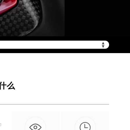
▲
非大陆需加拨“+86”）
▼
什么

为