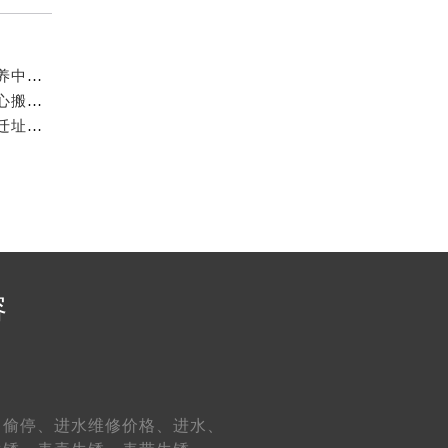
）（需提前预约）
2026年6月官方最终发布文本：七个星期五售后维修保养中心搬迁与新增事项
2026年6月官方最终发布：七个星期五售后维修保养中心搬迁与新增
权威发布第五期：2026年5月七个星期五维修保养中心迁址与新增
）
容
约）
、
偷停、
进水维修价格、
进水、