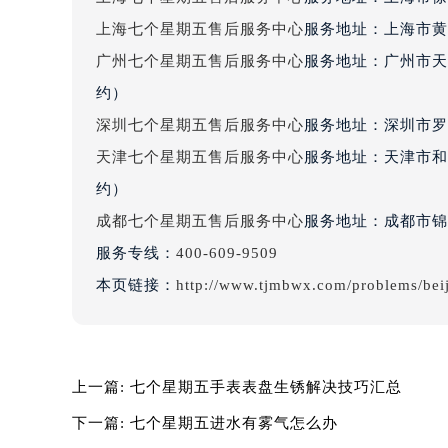
吉林省四平市铁东区紫气大路与南九
上海七个星期五售后服务中心
服务地址：上海市黄
吉林省松原市宁江区五环大街七个星
广州七个星期五售后服务中心
服务地址：广州市天
吉林省通化市东昌区环通乡江南大街
约）
吉林省延边市延吉市解放路七个星期
深圳七个星期五售后服务中心
服务地址：深圳市罗湖
辽宁省鞍山市铁东区站前街七个星期
辽宁省本溪市平山区胜利路七个星期
天津七个星期五售后服务中心
服务地址：天津市和
辽宁省朝阳市双塔区新华路七个星期
约）
辽宁省丹东市振兴区七经街七个星期
成都七个星期五售后服务中心
服务地址：成都市锦江
辽宁省抚顺市新抚区东一路七个星期
服务专线：
400-609-9509
辽宁省阜新市海州区解放大街七个星
本页链接：
http://www.tjmbwx.com/problems/bei
辽宁省葫芦岛市连山区中央路七个星
辽宁省锦州市古塔区中央大街七个星
辽宁省辽阳市白塔区新运大街七个星
辽宁省盘锦市兴隆台区石油大街七个
上一篇:
七个星期五手表表盘生锈解决技巧汇总
辽宁省铁岭市银州区南马路七个星期
下一篇:
七个星期五进水有雾气怎么办
辽宁省营口市站前区市府路与渤海大