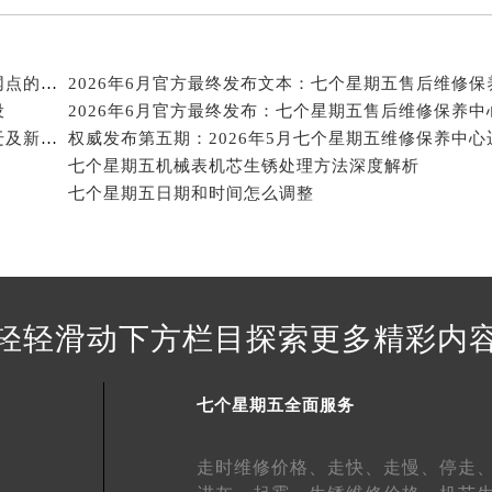
得利名表维修授权店1楼七个星期五售后服务中心（需提前预约）
得利名表维修授权店1楼七个星期五售后服务中心（需提前预约）
国际中心D座11层1102室七个星期五售后服务中心（北京总部
2026年6月关于七个星期五官方售后网点迁移及新开网点的通知
广场W3座6层602室七个星期五售后服务中心（需提前预约）
设
2026年6月关于七个星期五官方维修保养服务中心搬迁及新增的正式文件全文内容公示
先天下七个星期五售后服务中心（需提前预约）
七个星期五机械表机芯生锈处理方法深度解析
特大街七个星期五售后服务中心（需提前预约）
七个星期五日期和时间怎么调整
街七个星期五售后服务中心（需提前预约）
3号王府井百货名表维修七个星期五售后服务中心（需提前预约
个星期五售后服务中心（需提前预约）
霍洛街七个星期五售后服务中心（需提前预约）
央街七个星期五售后服务中心（需提前预约）
轻轻滑动下方栏目探索更多精彩内
街七个星期五售后服务中心（需提前预约）
路七个星期五售后服务中心（需提前预约）
七个星期五全面服务
大街七个星期五售后服务中心（需提前预约）
市光明街与额尔敦路交叉口七个星期五售后服务中心（需提前预
走时维修价格、
走快、
走慢、
停走
安大街七个星期五售后服务中心（需提前预约）