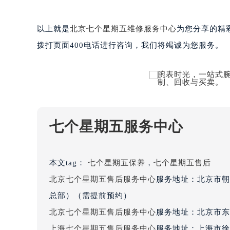
黑龙江省大庆市萨尔图区会战大街七
黑龙江省鹤岗市向阳区红军路七个星
以上就是
北京七个星期五维修服务中心
为您分享的精
黑龙江省黑河市爱辉区中央街七个星
拨打页面400电话进行咨询，我们将竭诚为您服务。
黑龙江省鸡西市鸡冠区红军路七个星
黑龙江省佳木斯市向阳区长安路七个
黑龙江省牡丹江市东安区太平路七个
黑龙江省七台河市桃山区大同街七个
黑龙江省齐齐哈尔市龙沙区龙华路七
黑龙江省双鸭山市尖山区新兴大街七
七个星期五服务中心
黑龙江省绥化市北林区新华街与康庄
黑龙江省伊春市伊美区通河路七个星
本文tag：
七个星期五保养
，
七个星期五售后
吉林省白城市洮北区明仁南街七个星
北京七个星期五售后服务中心
服务地址：北京市朝
吉林省白山市浑江区浑江大街七个星
吉林省吉林市船营区河南街七个星期
总部）（需提前预约）
吉林省辽源市龙山区人民大街七个星
北京七个星期五售后服务中心
服务地址：北京市东
吉林省梅河口市新华街道梅河大街七
上海七个星期五售后服务中心
服务地址：上海市徐