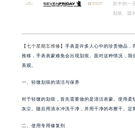
其中的一
盐城市盐都区世纪大道5号盐城金融城写
泰州市海陵区永定东路399号置地商
划痕。面
宁波市江北区大闸南路500号来福士广
法…
杭州市上城区钱江路1366号华润大厦
金华市金东区东市南街777号金华万达
【
七个星期五维修
】手表是许多人心中的珍贵物品，
绍兴市越城区胜利东路379号世茂天
嘉兴市南湖区广益路705号嘉兴世界贸
推移，手表表蒙难免会出现划痕。面对这种情况，我
南昌市红谷滩新区红谷中大道998号
美观。
济南市历下区经十路11111号华润中
广州市天河区天河路230号万菱汇国
一、轻微划痕的清洁与保养
广州市越秀区环市东路371-375号
深圳市罗湖区深南东路5001号华润大
对于轻微的划痕，首先需要做的是清洁表蒙。使用柔
惠州市惠城区江北文昌一路7号华贸大
灰尘。随后用清水冲洗干净，并用干净的布擦干。定
厦门市思明区湖滨东路95号华润大厦写
福州市鼓楼区五四路128-1号恒力城
二、使用专用修复剂
成都市锦江区人民东路6号SAC东原中