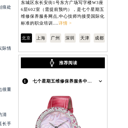
东城区东长安街1号东方广场写字楼W3座
徐汇区虹桥
划痕处
6层602室（需提前预约），是七个星期五
3705室
）
维修保养服务网点,中心技师均接受国际化
修保养服务
标准的职业培训....
详情 >
准的职业培训
北京
上海
广州
深圳
天津
成都
实际情
推荐阅读
1
七个星期五维修保养服务中心介绍 | Sevenfriday
也很重
的清
延长手