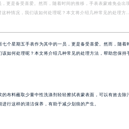
员，更是备受喜爱。然而，随着时间的推移，手表表蒙难免会出
字楼1号楼16层1604室（需提前预约）
务中心东塔写字楼（华润万象城）17层1706室（需提前预约）
对这种情况，我们该如何处理呢？本文将介绍几种常见的处理方
场办公楼20层2009室（需提前预约）
写字楼A座5层503-5室（需提前预约）
广场写字楼4号楼22层2209室（需提前预约）
而七个星期五手表作为其中的一员，更是备受喜爱。然而，随着
际中心写字楼8层805室（需提前预约）
易中心写字楼A座13层1304室（需提前预约）
们该如何处理呢？本文将介绍几种常见的处理方法，帮助您保持
绿地双子塔（中央广场）A1座办公楼14层07室（需提前预约）
心写字楼（万象城）15层1508室（需提前预约）
际中心写字楼A塔7层704室（需提前预约）
世界贸易中心大厦南塔写字楼15层07室（需提前预约）
厦写字楼17层1701室（需提前预约）
软的布料蘸取少量中性洗涤剂轻轻擦拭表蒙表面，可以有效去除
厦写字楼1座30层05室（需提前预约）
期进行这样的清洁保养，有助于减少划痕的产生。
字楼B座11层1104室（需提前预约）
写字楼15层03室（需提前预约）
心写字楼24层2406B室（需提前预约）