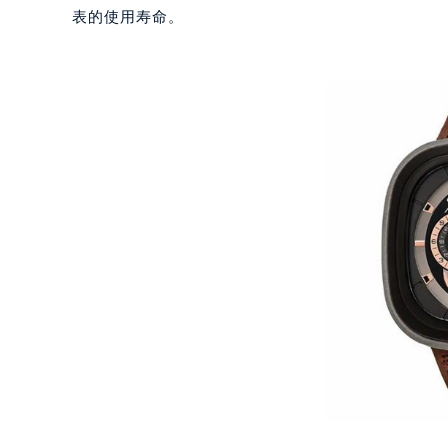
南宁市青秀区金湖路59号地王大厦12
表的使用寿命。
合肥市蜀山区潜山路111号万象城华润
泉州市丰泽区宝洲路729号浦西万达中
青岛市南区山东路6号华润大厦B座2
烟台市芝罘区胜利路139号万达金融中
长春市朝阳区西安大路727号中银大厦
贵阳市南明区都司高架桥路33号亨特
昆明市盘龙区北京路928号同德昆明
石家庄市长安区中山东路39号勒泰中
西安市碑林区南关正街88号华侨城长
海口市龙华区金贸东路5号海口华润大厦
唐山市路南区新华东道100号万达广场
台州市椒江区东海大道1800号腾达中
内蒙古自治区呼和浩特市玉泉区大学西
甘肃省兰州市七里河区西津西路16号兰
重庆市解放碑渝中区民权路28号英利