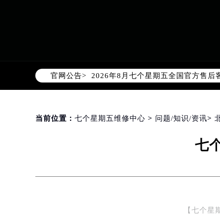
2026年8月七个星期五中国区售后
2026年8月七个星期五全国官方售后客户
官网公告>
七个星期五官方全国统一服务热线400
2026年8月七个星期五售后服务中
北京市朝阳区建国门外大街甲6号华熙
北京市东城区东长安街1号东方广场写
当前位置：
七个星期五维修中心
>
问题/知识/资讯
>
天津市和平区赤峰道136号天津国际金
七
上海市徐汇区虹桥路3号港汇中心写字楼
上海市黄浦区南京东路299号宏伊国
南京市秦淮区中山南路1号（新街口）
常州市新北区龙锦路1590号现代传媒
徐州市鼓楼区淮海东路29号苏宁广场I
【七个星
扬州市邗江区国展路29号星耀天地写字