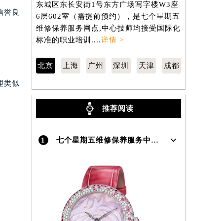
东城区东长安街1号东方广场写字楼W3座
徐汇区虹桥
信誉良
6层602室（需提前预约），是七个星期五
3705室
）
维修保养服务网点,中心技师均接受国际化
修保养服务
标准的职业培训....
详情 >
准的职业培训
北京
上海
广州
深圳
天津
成都
理类似
推荐阅读
1
七个星期五维修保养服务中心介绍 | Sevenfriday