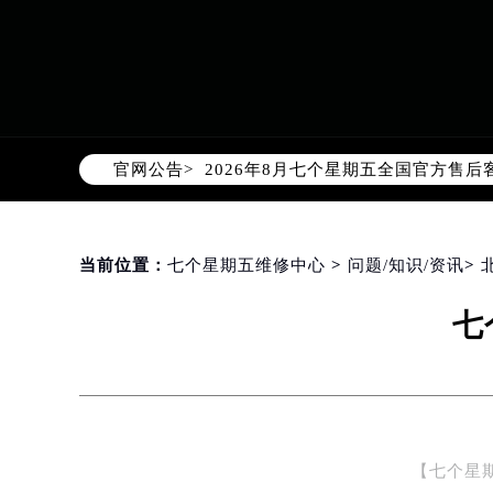
2026年8月七个星期五中国区售后
2026年8月七个星期五全国官方售后客户
官网公告>
七个星期五官方全国统一服务热线400
2026年8月七个星期五售后服务中
北京市朝阳区建国门外大街甲6号华熙
北京市东城区东长安街1号东方广场写
当前位置：
七个星期五维修中心
>
问题/知识/资讯
>
天津市和平区赤峰道136号天津国际金
七
上海市徐汇区虹桥路3号港汇中心写字楼
上海市黄浦区南京东路299号宏伊国
南京市秦淮区中山南路1号（新街口）
常州市新北区龙锦路1590号现代传媒
徐州市鼓楼区淮海东路29号苏宁广场I
【七个星
扬州市邗江区国展路29号星耀天地写字