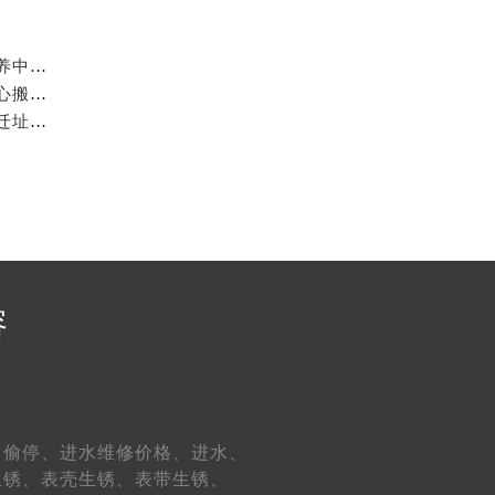
2026年6月官方最终发布文本：七个星期五售后维修保养中心搬迁与新增事项
）（需提前预约）
2026年6月官方最终发布：七个星期五售后维修保养中心搬迁与新增
权威发布第五期：2026年5月七个星期五维修保养中心迁址与新增
）
容
约）
、
偷停、
进水维修价格、
进水、
生锈、
表壳生锈、
表带生锈、