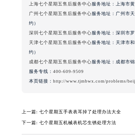
上海七个星期五售后服务中心
服务地址：上海市黄
吉林省四平市铁东区紫气大路与南九
吉林省松原市宁江区五环大街七个星
广州七个星期五售后服务中心
服务地址：广州市天
吉林省通化市东昌区环通乡江南大街
约）
吉林省延边市延吉市解放路七个星期
深圳七个星期五售后服务中心
服务地址：深圳市罗湖
辽宁省鞍山市铁东区站前街七个星期
天津七个星期五售后服务中心
服务地址：天津市和
辽宁省本溪市平山区胜利路七个星期
约）
辽宁省朝阳市双塔区新华路七个星期
成都七个星期五售后服务中心
服务地址：成都市锦江
辽宁省丹东市振兴区七经街七个星期
服务专线：
400-609-9509
辽宁省抚顺市新抚区东一路七个星期
辽宁省阜新市海州区解放大街七个星
本页链接：
http://www.tjmbwx.com/problems/bei
辽宁省葫芦岛市连山区中央路七个星
辽宁省锦州市古塔区中央大街七个星
辽宁省辽阳市白塔区新运大街七个星
上一篇:
七个星期五手表表耳掉了处理办法大全
辽宁省盘锦市兴隆台区石油大街七个
辽宁省铁岭市银州区南马路七个星期
下一篇:
七个星期五机械表机芯生锈处理方法
辽宁省营口市站前区市府路与渤海大