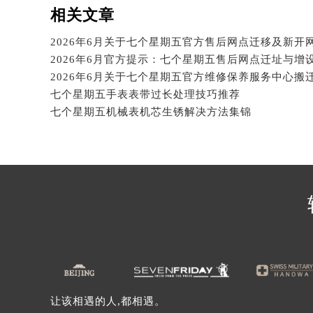
辽宁省沈阳市沈河区中街路137号亨
相关文章
辽宁省沈阳市沈河区中街路83号亨
北京市朝阳区建国门外大街甲6号华熙
2026年6月官方提示：七个星期五售后网点迁址与增
北京市东城区东长安街1号王府井东方
河北省保定市竞秀区朝阳北大街北国
七个星期五手表表带过长处理技巧推荐
内蒙古自治区阿拉善盟市左旗土尔扈
七个星期五机械表机芯生锈解决方法集锦
内蒙古自治区巴彦淖尔市临河区新华
内蒙古自治区包头市青山区幸福路甲
内蒙古自治区赤峰市红山区哈达街七
内蒙古自治区鄂尔多斯市东胜区伊金
内蒙古自治区呼伦贝尔市海拉尔区中
内蒙古自治区通辽市科尔沁区明仁大
内蒙古自治区乌海市海勃湾区人民南
内蒙古自治区乌兰察布市集宁区恩和
内蒙古自治区锡林郭勒盟市锡林浩特
让该相遇的人,都相遇。
内蒙古自治区兴安盟市乌兰浩特市兴