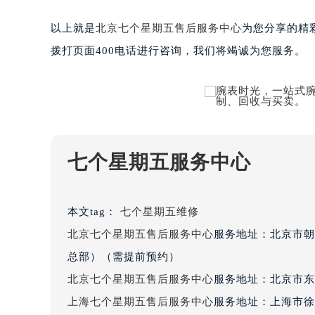
黑龙江省大庆市萨尔图区会战大街七
以上就是
北京七个星期五售后服务中心
为您分享的精
黑龙江省鹤岗市向阳区红军路七个星
黑龙江省黑河市爱辉区中央街七个星
拨打页面400电话进行咨询，我们将竭诚为您服务。
黑龙江省鸡西市鸡冠区红军路七个星
黑龙江省佳木斯市向阳区长安路七个
黑龙江省牡丹江市东安区太平路七个
黑龙江省七台河市桃山区大同街七个
黑龙江省齐齐哈尔市龙沙区龙华路七
七个星期五服务中心
黑龙江省双鸭山市尖山区新兴大街七
黑龙江省绥化市北林区新华街与康庄
黑龙江省伊春市伊美区通河路七个星
本文tag：
七个星期五维修
吉林省白城市洮北区明仁南街七个星
北京七个星期五售后服务中心
服务地址：北京市朝
吉林省白山市浑江区浑江大街七个星
总部）（需提前预约）
吉林省吉林市船营区河南街七个星期
北京七个星期五售后服务中心
服务地址：北京市东
吉林省辽源市龙山区人民大街七个星
上海七个星期五售后服务中心
服务地址：上海市徐
吉林省梅河口市新华街道梅河大街七