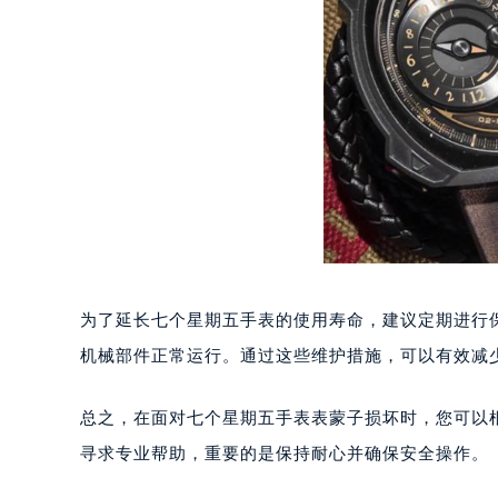
南宁市青秀区金湖路59号地王大厦12
合肥市蜀山区潜山路111号万象城华润
泉州市丰泽区宝洲路729号浦西万达中
青岛市南区山东路6号华润大厦B座2
烟台市芝罘区胜利路139号万达金融中
长春市朝阳区西安大路727号中银大厦
贵阳市南明区都司高架桥路33号亨特
昆明市盘龙区北京路928号同德昆明
石家庄市长安区中山东路39号勒泰中
西安市碑林区南关正街88号华侨城长
为了延长七个星期五手表的使用寿命，建议定期进行
海口市龙华区金贸东路5号海口华润大厦
机械部件正常运行。通过这些维护措施，可以有效减
唐山市路南区新华东道100号万达广场
台州市椒江区东海大道1800号腾达中
总之，在面对七个星期五手表表蒙子损坏时，您可以
内蒙古自治区呼和浩特市玉泉区大学西
甘肃省兰州市七里河区西津西路16号兰
寻求专业帮助，重要的是保持耐心并确保安全操作。
重庆市解放碑渝中区民权路28号英利