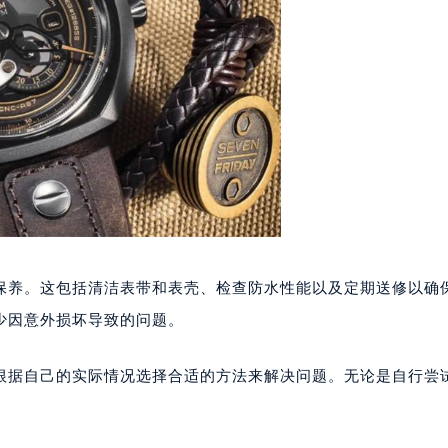
楼1224室（需提前预约）
大厦B座12楼03室（需提前预约）
心写字楼A座7楼709室（需提前预约）
2层04室（需提前预约）
心A座907室（需提前预约）
A座(旺进大厦)18层09室（需提前预约）
国际金融中心14楼14D（需提前预约）
广场写字楼10层06室（需提前预约）
心写字楼B座13层07室（需提前预约）
安国际中心E座6楼10室（需提前预约）
保养。这包括清洁表带和表壳、检查防水性能以及定期送修以确
B座17层1707室（需提前预约）
少因意外损坏导致的问题。
写字楼A座10层1002室（需提前预约）
心东1幢20楼2002室（需提前预约）
根据自己的实际情况选择合适的方法来解决问题。无论是自行尝
街70号华润万象城写字楼（鄂尔多斯大厦）23层2326室（需
州中心写字楼21层2102室（需提前预约）
国际金融中心写字楼20层01室（需提前预约）