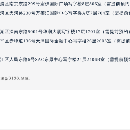
浦区南京东路299号宏伊国际广场写字楼8层806室（需提前预
经街交汇处七个星期五售后服务中心（需提前预约）
期五售后服务中心（需提前预约）
河区天河路230号万菱汇国际中心写字楼A塔7层704室（需提前
七个星期五售后服务中心（需提前预约）
五售后服务中心（需提前预约）
区深南东路5001号华润大厦写字楼17层1701室（需提前预约
五售后服务中心（需提前预约）
平区赤峰道136号天津国际金融中心写字楼26层2603室（需提
五售后服务中心（需提前预约）
五售后服务中心（需提前预约）
区人民东路6号SAC东原中心写字楼24层2406B室（需提前预
五售后服务中心（需提前预约）
五售后服务中心（需提前预约）
期五售后服务中心（需提前预约）
jing/3198.html
期五售后服务中心（需提前预约）
期五售后服务中心（需提前预约）
期五售后服务中心（需提前预约）
星期五售后服务中心（需提前预约）
五售后服务中心（需提前预约）
街交叉口七个星期五售后服务中心（需提前预约）