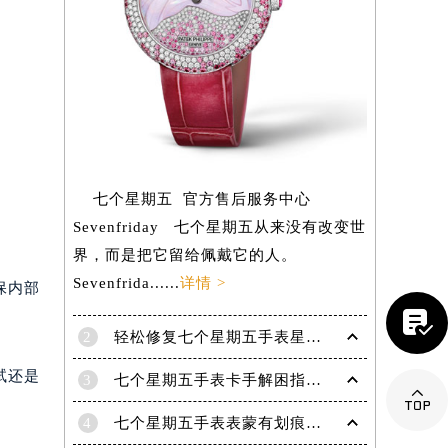
七个星期五 官方售后服务中心
Sevenfriday 七个星期五从来没有改变世
界，而是把它留给佩戴它的人。
Sevenfrida......
详情 >
保内部

2
轻松修复七个星期五手表星期框破损问题
试还是
提前预约）
3
七个星期五手表卡手解困指南——轻松摆脱摘表难题

4
七个星期五手表表蒙有划痕解决办法汇总