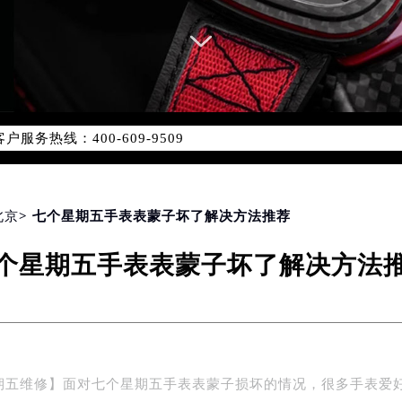
服务网络优化升级公告
服务热线：400-609-9509
-609-9509，服务覆盖中国大陆、香港、澳门、台湾全部区域（
心最新网点地址：
国际中心写字楼D座11层1102室（北京总部）（需提前预约）
字楼W3座6层602室（需提前预约）
北京
> 七个星期五手表表蒙子坏了解决方法推荐
融中心写字楼26层2603室（需提前预约）
个星期五手表表蒙子坏了解决方法
2座37层3705室（需提前预约）
际广场写字楼8层806室（需提前预约）
南京中心写字楼22层C1-1室（需提前预约）
中心写字楼5号楼10层1008室（需提前预约）
FC国际金融中心写字楼35层3508室（需提前预约）
期五维修】面对七个星期五手表表蒙子损坏的情况，很多手表爱
楼1号楼18层1803室（需提前预约）