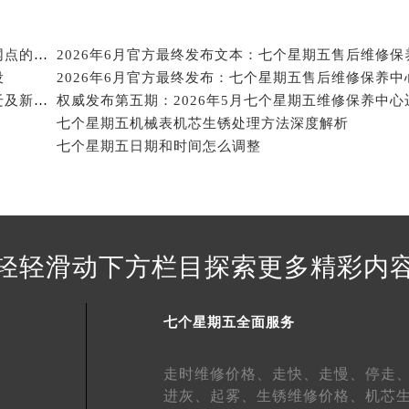
得利名表维修授权店1楼七个星期五售后服务中心（需提前预约）
得利名表维修授权店1楼七个星期五售后服务中心（需提前预约）
2026年6月关于七个星期五官方售后网点迁移及新开网点的通知
国际中心D座11层1102室七个星期五售后服务中心（北京总部
设
广场W3座6层602室七个星期五售后服务中心（需提前预约）
2026年6月关于七个星期五官方维修保养服务中心搬迁及新增的正式文件全文内容公示
先天下七个星期五售后服务中心（需提前预约）
七个星期五机械表机芯生锈处理方法深度解析
特大街七个星期五售后服务中心（需提前预约）
七个星期五日期和时间怎么调整
街七个星期五售后服务中心（需提前预约）
3号王府井百货名表维修七个星期五售后服务中心（需提前预约
个星期五售后服务中心（需提前预约）
霍洛街七个星期五售后服务中心（需提前预约）
轻轻滑动下方栏目探索更多精彩内
央街七个星期五售后服务中心（需提前预约）
街七个星期五售后服务中心（需提前预约）
路七个星期五售后服务中心（需提前预约）
七个星期五全面服务
大街七个星期五售后服务中心（需提前预约）
市光明街与额尔敦路交叉口七个星期五售后服务中心（需提前预
走时维修价格、
走快、
走慢、
停走
进灰、
起雾、
生锈维修价格、
机芯
安大街七个星期五售后服务中心（需提前预约）