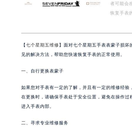
者可能会
盐城市盐都区世纪大道5号盐城金融城写
泰州市海陵区永定东路399号置地商
恢复手表
宁波市江北区大闸南路500号来福士广
…
杭州市上城区钱江路1366号华润大厦
金华市金东区东市南街777号金华万达
【
七个星期五维修
】面对七个星期五手表表蒙子损坏
绍兴市越城区胜利东路379号世茂天
嘉兴市南湖区广益路705号嘉兴世界贸
见的解决方法，帮助您快速恢复手表的正常使用。
南昌市红谷滩新区红谷中大道998号
济南市历下区经十路11111号华润中
一、自行更换表蒙子
广州市天河区天河路230号万菱汇国
广州市越秀区环市东路371-375号
如果您对手表有一定的了解，并且有一定的维修经验
深圳市罗湖区深南东路5001号华润大
在更换时，请确保手表处于安全位置，避免在操作过
惠州市惠城区江北文昌一路7号华贸大
进入手表内部。
厦门市思明区湖滨东路95号华润大厦写
福州市鼓楼区五四路128-1号恒力城
二、寻求专业维修服务
成都市锦江区人民东路6号SAC东原中