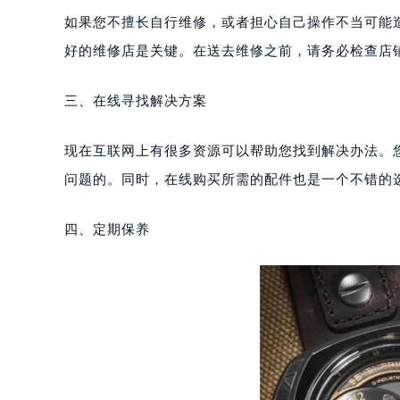
重庆市江北区观音桥步行街2号融恒时
如果您不擅长自行维修，或者担心自己操作不当可能
长沙市芙蓉区定王台街道建湘路393
好的维修店是关键。在送去维修之前，请务必检查店
郑州市二七区铭功路10号华润大厦写字
太原市迎泽区解放路15号亨得利名
三、在线寻找解决方案
沈阳市沈河区中街路137号亨得利名
沈阳市沈河区中街路83号亨得利名
现在互联网上有很多资源可以帮助您找到解决办法。
乌鲁木齐市天山区红山路26号时代广场
问题的。同时，在线购买所需的配件也是一个不错的
温州市鹿城区锦绣路1067号置信广场
哈尔滨市道里区友谊西路600号富力中
四、定期保养
大连市中山区人民路15号国际金融大
佛山市禅城区季华五路57号万科金融中
东莞市东城街道鸿福东路1号民盈国贸
无锡市梁溪区人民中路139号恒隆广场
南通市崇川区工农路57号圆融广场写字
苏州市苏州工业园区星港街199号苏州
武汉市江汉区解放大道686号世界贸易