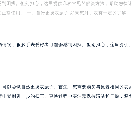
感到困扰。但别担心，这里提供几种常见的解决方法，帮助您快
字楼1号楼16层1604室（需提前预约）
务中心东塔写字楼（华润万象城）17层1706室（需提前预约）
的正常使用。 一、自行更换表蒙子 如果您对手表有一定的了解
场办公楼20层2009室（需提前预约）
写字楼A座5层503-5室（需提前预约）
广场写字楼4号楼22层2209室（需提前预约）
的情况，很多手表爱好者可能会感到困扰。但别担心，这里提供
际中心写字楼8层805室（需提前预约）
易中心写字楼A座13层1304室（需提前预约）
绿地双子塔（中央广场）A1座办公楼14层07室（需提前预约）
心写字楼（万象城）15层1508室（需提前预约）
际中心写字楼A塔7层704室（需提前预约）
世界贸易中心大厦南塔写字楼15层07室（需提前预约）
，可以尝试自己更换表蒙子。首先，您需要购买与原装相同的表
厦写字楼17层1701室（需提前预约）
程中受到进一步的损害。更换过程中要注意保持清洁和干燥，避
厦写字楼1座30层05室（需提前预约）
字楼B座11层1104室（需提前预约）
写字楼15层03室（需提前预约）
心写字楼24层2406B室（需提前预约）