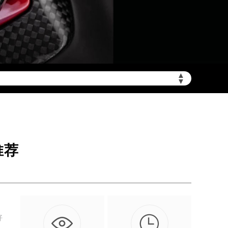
▲
非大陆需加拨“+86”）
▼
推荐

好