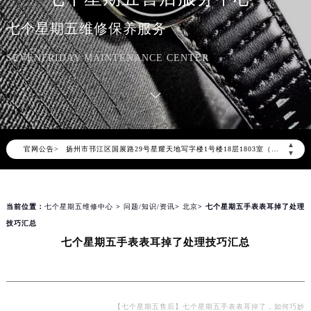
天津市和平区赤峰道136号天津国际金融中心写字楼26层2603室（需提前预约）
七个星期五维修保养服务
上海市徐汇区虹桥路3号港汇中心写字楼2座37层3705室（需提前预约）
上海市黄浦区南京东路299号宏伊国际广场写字楼8层806室（需提前预约）
SEVENFRIDAY MAINTENANCE CENTER
南京市秦淮区中山南路1号（新街口）南京中心写字楼22层C1-1室（需提前预约）
常州市新北区龙锦路1590号现代传媒中心写字楼5号楼10层1008室（需提前预约）
徐州市鼓楼区淮海东路29号苏宁广场IFC国际金融中心写字楼35层3508室（需提前预约）
扬州市邗江区国展路29号星耀天地写字楼1号楼18层1803室（需提前预约）
▲
官网公告>
盐城市盐都区世纪大道5号盐城金融城写字楼1号楼16层1604室（需提前预约）
▼
泰州市海陵区永定东路399号置地商务中心东塔写字楼（华润万象城）17层1706室（需提前预约）
宁波市江北区大闸南路500号来福士广场办公楼20层2009室（需提前预约）
当前位置：
七个星期五维修中心
>
问题/知识/资讯
>
北京
> 七个星期五手表表耳掉了处理
杭州市上城区钱江路1366号华润大厦写字楼A座5层503-5室（需提前预约）
技巧汇总
金华市金东区东市南街777号金华万达广场写字楼4号楼22层2209室（需提前预约）
七个星期五手表表耳掉了处理技巧汇总
绍兴市越城区胜利东路379号世茂天际中心写字楼8层805室（需提前预约）
嘉兴市南湖区广益路705号嘉兴世界贸易中心写字楼A座13层1304室（需提前预约）
南昌市红谷滩新区红谷中大道998号绿地双子塔（中央广场）A1座办公楼14层07室（需提前预约）
济南市历下区经十路11111号华润中心写字楼（万象城）15层1508室（需提前预约）
【七个星期五售后】七个星期五手表表耳掉了，如何巧妙