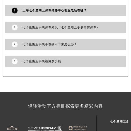
广东省河源市源城区越王大道七个星期五售后服务中心（需提前预约）
2
上海七个星期五保养维修中心客服电话在哪？
广东省惠州市惠城区江北文昌一路7号华贸大厦1座30层3005室七个星期五售后服务中心（需提前预约）
广东省江门市蓬江区广场西路七个星期五售后服务中心（需提前预约）
3
七个星期五手表保养知识（七个星期五手表如何保养）
广东省揭阳市榕城进贤门步行街七个星期五售后服务中心（需提前预约）
广东省茂名市电白区水东街道迎宾大道七个星期五售后服务中心（需提前预约）
4
七个星期五手表手表摘不下来怎么办？
广东省梅州市梅江区金燕大道七个星期五售后服务中心（需提前预约）
广东省清远市清城区湖西路七个星期五售后服务中心（需提前预约）
5
七个星期五手表检测多少钱
广东省汕头市龙湖区长平路七个星期五售后服务中心（需提前预约）
广东省汕尾市城区香洲街道园林社区翠园街七个星期五售后服务中心（需提前预约）
广东省韶关市武江区芙蓉新区与老城中心交汇处七个星期五售后服务中心（需提前预约）
广东省深圳市罗湖区深南东路5001号华润大厦17层1701室七个星期五售后服务中心（需提前预约）
广东省阳江市江城区东风一路七个星期五售后服务中心（需提前预约）
广东省云浮市云城区金山路七个星期五售后服务中心（需提前预约）
轻轻滑动下方栏目探索更多精彩内容
广东省湛江市赤坎区观海北路七个星期五售后服务中心（需提前预约）
广东省肇庆市端州区信安大道与砚都大道交汇处七个星期五售后服务中心（需提前预约）
七个星期五全
广西壮族自治区百色市右江区中山二路七个星期五售后服务中心（需提前预约）