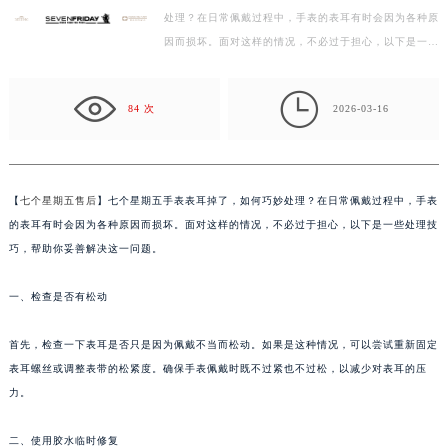
处理？在日常佩戴过程中，手表的表耳有时会因为各种原
广州市天河区天河路230号万菱汇国际中心写字楼A塔7层704室（需提前预约）
因而损坏。面对这样的情况，不必过于担心，以下是一些
广州市越秀区环市东路371-375号世界贸易中心大厦南塔写字楼15层07室（需提前预约）
处理技巧，帮助你妥善解决这一问题。 一、检查是否
深圳市罗湖区深南东路5001号华润大厦写字楼17层1701室（需提前预约）
有…

惠州市惠城区江北文昌一路7号华贸大厦写字楼1座30层05室（需提前预约）
84 次
2026-03-16
厦门市思明区湖滨东路95号华润大厦写字楼B座11层1104室（需提前预约）
福州市鼓楼区五四路128-1号恒力城写字楼15层03室（需提前预约）
成都市锦江区人民东路6号SAC东原中心写字楼24层2406B室（需提前预约）
【
七个星期五售后
】七个星期五手表表耳掉了，如何巧妙处理？在日常佩戴过程中，手表
重庆市江北区观音桥步行街2号融恒时代广场写字楼9层902室（需提前预约）
的表耳有时会因为各种原因而损坏。面对这样的情况，不必过于担心，以下是一些处理技
长沙市芙蓉区定王台街道建湘路393号世茂环球金融中心写字楼（芙蓉广场）10层13室（需提前预约）
巧，帮助你妥善解决这一问题。
郑州市二七区铭功路10号华润大厦写字楼29层2905室（需提前预约）
一、检查是否有松动
太原市迎泽区解放路15号亨得利名表服务中心（品牌授权店）3层整层（需提前预约）
沈阳市沈河区中街路137号亨得利名表服务中心（品牌授权店）1层整层（需提前预约）
首先，检查一下表耳是否只是因为佩戴不当而松动。如果是这种情况，可以尝试重新固定
沈阳市沈河区中街路83号亨得利名表服务中心（品牌授权店）1层整层（需提前预约）
表耳螺丝或调整表带的松紧度。确保手表佩戴时既不过紧也不过松，以减少对表耳的压
乌鲁木齐市天山区红山路26号时代广场（CCMALL）C座17层17-B（需提前预约）
力。
温州市鹿城区锦绣路1067号置信广场10层1015室（需提前预约）
哈尔滨市道里区友谊西路600号富力中心T2座写字楼29层03室（需提前预约）
二、使用胶水临时修复