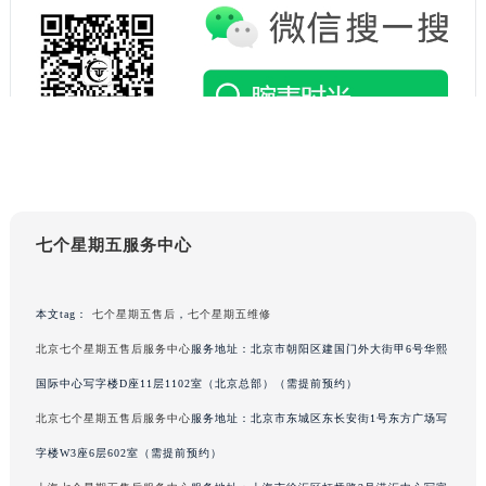
辽宁省阜新市海州区解放大街七个星期五售后服务中心（需提前预约）
辽宁省葫芦岛市连山区中央路七个星期五售后服务中心（需提前预约）
辽宁省锦州市古塔区中央大街七个星期五售后服务中心（需提前预约）
辽宁省辽阳市白塔区新运大街七个星期五售后服务中心（需提前预约）
辽宁省盘锦市兴隆台区石油大街七个星期五售后服务中心（需提前预约）
辽宁省铁岭市银州区南马路七个星期五售后服务中心（需提前预约）
辽宁省营口市站前区市府路与渤海大街交叉口七个星期五售后服务中心（需提前预约）
辽宁省沈阳市沈河区中街路137号亨得利名表维修授权店1楼七个星期五售后服务中心（需提前预约）
七个星期五服务中心
辽宁省沈阳市沈河区中街路83号亨得利名表维修授权店1楼七个星期五售后服务中心（需提前预约）
北京市朝阳区建国门外大街甲6号华熙国际中心D座11层1102室七个星期五售后服务中心（北京总部）（需提前预约）
本文tag：
七个星期五售后
，
七个星期五维修
北京市东城区东长安街1号王府井东方广场W3座6层602室七个星期五售后服务中心（需提前预约）
北京七个星期五售后服务中心
服务地址：北京市朝阳区建国门外大街甲6号华熙
河北省保定市竞秀区朝阳北大街北国先天下七个星期五售后服务中心（需提前预约）
国际中心写字楼D座11层1102室（北京总部）（需提前预约）
内蒙古自治区阿拉善盟市左旗土尔扈特大街七个星期五售后服务中心（需提前预约）
内蒙古自治区巴彦淖尔市临河区新华街七个星期五售后服务中心（需提前预约）
北京七个星期五售后服务中心
服务地址：北京市东城区东长安街1号东方广场写
内蒙古自治区包头市青山区幸福路甲3号王府井百货名表维修七个星期五售后服务中心（需提前预约）
字楼W3座6层602室（需提前预约）
内蒙古自治区赤峰市红山区哈达街七个星期五售后服务中心（需提前预约）