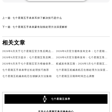
山西省长治市潞州区英雄中路七个星期五售后服务中心（需提前预约）
山西省太原市迎泽区迎泽街道解放路15号亨得利名表维修授权店3楼七个星期五售后服务中心（需提前预约）
上一篇:
七个星期五手表表耳掉了解决技巧是什么
天津市和平区赤峰道136号天津国际金融中心26层2603室七个星期五售后服务中心（需提前预约）
安徽省安庆市迎江区人民路七个星期五售后服务中心（需提前预约）
下一篇:
七个星期五手表表蒙有划痕处理方法深度解析
安徽省蚌埠市蚌山区淮河路七个星期五售后服务中心（需提前预约）
安徽省亳州市谯城区魏武大道七个星期五售后服务中心（需提前预约）
相关文章
安徽省池州市贵池区长江路七个星期五售后服务中心（需提前预约）
2026年6月关于七个星期五官方售后网点迁移及新开网点的通知
2026年6月官方最终发布文本：七个星期五售后维修保养中心搬迁与新增事项
安徽省滁州市琅琊区南谯北路七个星期五售后服务中心（需提前预约）
2026年6月官方提示：七个星期五售后网点迁址与增设
2026年6月官方最终发布：七个星期五售后维修保养中心搬迁与新增
安徽省阜阳市颍州区颍州北路七个星期五售后服务中心（需提前预约）
2026年6月关于七个星期五官方维修保养服务中心搬迁及新增的正式文件全文内容公示
权威发布第五期：2026年5月七个星期五维修保养中心迁址与新增
安徽省淮北市相山区淮海路七个星期五售后服务中心（需提前预约）
七个星期五手表表带过长处理技巧推荐
七个星期五机械表机芯生锈处理方法深度解析
安徽省淮南市田家庵区国庆中路七个星期五售后服务中心（需提前预约）
七个星期五机械表机芯生锈解决方法集锦
七个星期五日期和时间怎么调整
安徽省黄山市屯溪区黄山西路七个星期五售后服务中心（需提前预约）
安徽省六安市金安区解放中路七个星期五售后服务中心（需提前预约）
安徽省马鞍山市雨山区湖南西路七个星期五售后服务中心（需提前预约）
七个星期五保养
安徽省宿州市埇桥区人民中路七个星期五售后服务中心（需提前预约）
安徽省铜陵市铜官区石城大道七个星期五售后服务中心（需提前预约）
北京七个星期五售后服务中心