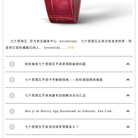
山东省济宁市任城区太白楼路七个星期五售后服务中心（需提前预约）
山东省莱芜市文化南路8号银座商城名表维修一楼名表维修七个星期五售后服务中心（需提前预约）
山东省临沂市兰山区解放路七个星期五售后服务中心（需提前预约）
山东省日照市东港区烟台路七个星期五售后服务中心（需提前预约）
山东省泰安市泰山区财源街道泰山大街七个星期五售后服务中心（需提前预约）
七个星期五 官方售后服务中心 Sevenfriday 七个星期五从来没有改变世界，而
是把它留给佩戴它的人。 Sevenfrida......
详情 >
山东省威海市环翠区新威海路89号振华商厦一楼名表维修七个星期五售后服务中心（需提前预约）
山东省潍坊市奎文区东风东街七个星期五售后服务中心（需提前预约）
2
轻松修复七个星期五手表星期框破损问题
山东省枣庄市滕州市北辛路与善国路交叉口七个星期五售后服务中心（需提前预约）
山东省淄博市张店区金晶大道七个星期五售后服务中心（需提前预约）
3
七个星期五手表卡手解困指南——轻松摆脱摘表难题
上海市黄浦区南京东路299号宏伊国际广场写字楼8层806室七个星期五售后服务中心（需提前预约）
上海市徐汇区虹桥路3号港汇中心2座37层3705室七个星期五售后服务中心（需提前预约）
4
七个星期五手表表蒙有划痕解决办法汇总
浙江省杭州市上城区钱江路1366号华润大厦A座5层503-5室七个星期五售后服务中心（需提前预约）
浙江省湖州市吴兴区劳动路七个星期五售后服务中心（需提前预约）
5
Hoe je de Betcity App Downloadt en Gebruikt: Een Complete Gids
浙江省嘉兴市南湖区广益路705号嘉兴世界贸易中心A座13层1304室七个星期五售后服务中心（需提前预约）
浙江省金华市金东区东市南街777号金华万达广场4号楼22楼2209室七个星期五售后服务中心（需提前预约）
6
七个星期五手表清洗保养需要多久？
浙江省丽水市莲都区解放街七个星期五售后服务中心（需提前预约）