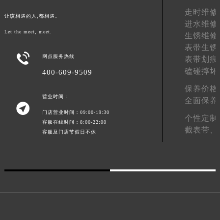
广西壮族自治区北海市海城区北京路七个星期五售后服务中心（需提前预约）
走时维修
让该相遇的人,都相遇。
进水维修
广西壮族自治区崇左市江州区石景林街道友谊大道与丽川路交汇处七个星期五售后服务中心（需提前预约）
Let the meet, meet.
生锈维修
广西壮族自治区防城港市港口区金花茶大道七个星期五售后服务中心（需提前预约）
表带生锈
广西壮族自治区贵港市港北区港城街道布山大道与仙衣路交叉口七个星期五售后服务中心（需提前预约）

网点服务热线
表带划痕
广西壮族自治区桂林市秀峰区红岭路七个星期五售后服务中心（需提前预约）
磕碰摔坏
400-609-9509
广西壮族自治区河池市金城江区金城江街道朝阳路七个星期五售后服务中心（需提前预约）
保养价格
广西壮族自治区贺州市八步区城东街道灵峰南路七个星期五售后服务中心（需提前预约）
营业时间：
全面保养

广西壮族自治区来宾市兴宾区桂中大道七个星期五售后服务中心（需提前预约）
门店营业时间：09:00-19:30
个性定制
广西壮族自治区柳州市城中区中山中路七个星期五售后服务中心（需提前预约）
客服在线时间：8:00-22:00
截表带、
客服及门店节假日不休
广西壮族自治区钦州市钦南区金海湾东大街七个星期五售后服务中心（需提前预约）
广西壮族自治区梧州市万秀区龙湖镇高旺路七个星期五售后服务中心（需提前预约）
广西壮族自治区玉林市玉州区金玉路七个星期五售后服务中心（需提前预约）
海南省儋州市儋州市那大镇兰洋北路七个星期五售后服务中心（需提前预约）
海南省东方市八所镇解放西路七个星期五售后服务中心（需提前预约）
海南省琼海市嘉积镇东风路七个星期五售后服务中心（需提前预约）
海南省三沙市西沙区西沙群岛永兴岛北京路七个星期五售后服务中心（需提前预约）