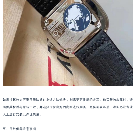
西安市碑林区南关正街88号华侨城长安国际中心E座6楼10室（需提前预约）
海口市龙华区金贸东路5号海口华润大厦B座17层1707室（需提前预约）
唐山市路南区新华东道100号万达广场写字楼A座10层1002室（需提前预约）
台州市椒江区东海大道1800号腾达中心东1幢20楼2002室（需提前预约）
内蒙古自治区呼和浩特市玉泉区大学西街70号华润万象城写字楼（鄂尔多斯大厦）23层2326室（需提前预约）
甘肃省兰州市七里河区西津西路16号兰州中心写字楼21层2102室（需提前预约）
重庆市解放碑渝中区民权路28号英利国际金融中心写字楼20层01室（需提前预约）
黑龙江省大庆市萨尔图区会战大街七个星期五售后服务中心（需提前预约）
黑龙江省鹤岗市向阳区红军路七个星期五售后服务中心（需提前预约）
黑龙江省黑河市爱辉区中央街七个星期五售后服务中心（需提前预约）
黑龙江省鸡西市鸡冠区红军路七个星期五售后服务中心（需提前预约）
黑龙江省佳木斯市向阳区长安路七个星期五售后服务中心（需提前预约）
如果损坏较为严重且无法通过上述方法解决，则需要更换新的表耳。购买新的表耳时，请
确保其材质与原装一致，并选择信誉良好的商家进行购买。更换新表耳后，请务必让专业
黑龙江省牡丹江市东安区太平路七个星期五售后服务中心（需提前预约）
人士进行安装以保证质量。
黑龙江省七台河市桃山区大同街七个星期五售后服务中心（需提前预约）
黑龙江省齐齐哈尔市龙沙区龙华路七个星期五售后服务中心（需提前预约）
五、日常保养注意事项
黑龙江省双鸭山市尖山区新兴大街七个星期五售后服务中心（需提前预约）