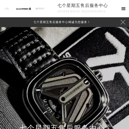
七个星期五售后服务中心

SEVENFRIDAY MAINTENANCE

七个星期五售后服务中心竭诚为您服务！
中心介绍
联系我们
2026年8月七个星期五中国区售后服务网络优化升级公告
2026年8月七个星期五全国官方售后客户服务热线：400-609-9509
七个星期五官方全国统一服务热线400-609-9509，服务覆盖中国大陆、香港、澳门、台湾全部区域（非大陆需加拨“+86”）
2026年8月七个星期五售后服务中心最新网点地址：
北京市朝阳区建国门外大街甲6号华熙国际中心写字楼D座11层1102室（北京总部）（需提前预约）
七个星期五售后服务中心
北京市东城区东长安街1号东方广场写字楼W3座6层602室（需提前预约）