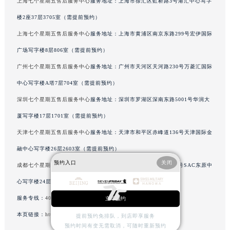
上海七个星期五售后服务中心
服务地址：上海市徐汇区虹桥路3号港汇中心写字
内蒙古自治区鄂尔多斯市东胜区伊金霍洛街七个星期五售后服务中心（需提前预约）
楼2座37层3705室（需提前预约）
内蒙古自治区呼伦贝尔市海拉尔区中央街七个星期五售后服务中心（需提前预约）
上海七个星期五售后服务中心
服务地址：上海市黄浦区南京东路299号宏伊国际
内蒙古自治区通辽市科尔沁区明仁大街七个星期五售后服务中心（需提前预约）
广场写字楼8层806室（需提前预约）
内蒙古自治区乌海市海勃湾区人民南路七个星期五售后服务中心（需提前预约）
广州七个星期五售后服务中心
服务地址：广州市天河区天河路230号万菱汇国际
内蒙古自治区乌兰察布市集宁区恩和大街七个星期五售后服务中心（需提前预约）
内蒙古自治区锡林郭勒盟市锡林浩特市光明街与额尔敦路交叉口七个星期五售后服务中心（需提前预约）
中心写字楼A塔7层704室（需提前预约）
内蒙古自治区兴安盟市乌兰浩特市兴安大街七个星期五售后服务中心（需提前预约）
深圳七个星期五售后服务中心
服务地址：深圳市罗湖区深南东路5001号华润大
山西省大同市平城区迎宾街七个星期五售后服务中心（需提前预约）
厦写字楼17层1701室（需提前预约）
山西省晋城市城区黄华街七个星期五售后服务中心（需提前预约）
天津七个星期五售后服务中心
服务地址：天津市和平区赤峰道136号天津国际金
山西省晋中市榆次区顺城街七个星期五售后服务中心（需提前预约）
融中心写字楼26层2603室（需提前预约）
山西省临汾市尧都区解放路七个星期五售后服务中心（需提前预约）
预约入口
关闭
成都七个星期五售后服务中心
服务地址：成都市锦江区人民东路6号SAC东原中
山西省吕梁市离石区永宁中路与建设街交叉口七个星期五售后服务中心（需提前预约）
心写字楼24层2406B室（需提前预约）
山西省朔州市朔城区怡西路与鄯阳西街交汇处七个星期五售后服务中心（需提前预约）
山西省忻州市忻府区和平东街与七一南路交叉口七个星期五售后服务中心（需提前预约）
服务专线：
400-609-9509
立即预约
山西省阳泉市郊区平阳东街与新城大道交叉口七个星期五售后服务中心（需提前预约）
本页链接：
http://www.tjmbwx.com/problems/beijing/3529.html
提前预约免排队，到店即享服务
山西省运城市盐湖区河东街七个星期五售后服务中心（需提前预约）
预约时间有变无需取消，可随时重新预约