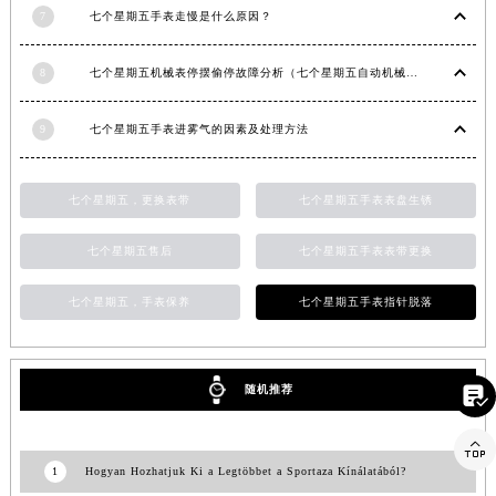
7
七个星期五手表走慢是什么原因？
浙江省宁波市江北区大闸南路500号来福士广场办公楼20层2009室七个星期五售后服务中心（需提前预约）
浙江省衢州市柯城区上街七个星期五售后服务中心（需提前预约）
8
七个星期五机械表停摆偷停故障分析（七个星期五自动机械手表走停的原因）
浙江省绍兴市越城区胜利东路379号世茂天际中心写字楼8层805室七个星期五售后服务中心（需提前预约）
浙江省舟山市定海区解放东路七个星期五售后服务中心（需提前预约）
9
七个星期五手表进雾气的因素及处理方法
澳门特别行政区大堂区议事亭前地（新马路）七个星期五售后服务中心（需提前预约）
澳门特别行政区风顺堂区南湾大马路七个星期五售后服务中心（需提前预约）
七个星期五，更换表带
七个星期五手表表盘生锈
澳门特别行政区花地玛堂区关闸广场七个星期五售后服务中心（需提前预约）
澳门特别行政区花王堂区大三巴商圈七个星期五售后服务中心（需提前预约）
七个星期五售后
七个星期五手表表带更换
澳门特别行政区嘉模堂区官也街七个星期五售后服务中心（需提前预约）
澳门省路氹城市金光大道七个星期五售后服务中心（需提前预约）
七个星期五，手表保养
七个星期五手表指针脱落
澳门特别行政区望德堂区塔石广场七个星期五售后服务中心（需提前预约）
福建省福州市鼓楼区五四路128-1号恒力城写字楼15层03室七个星期五售后服务中心（需提前预约）

随机推荐
福建省厦门市思明区湖滨东路95号万象城华润大厦B座11层1104室七个星期五售后服务中心（需提前预约）
广东省潮州市潮安区新风路与潮汕路交汇处七个星期五售后服务中心（需提前预约）

广东省广州市天河区天河路230号万菱汇国际中心A塔7层704室七个星期五售后服务中心（需提前预约）
1
Hogyan Hozhatjuk Ki a Legtöbbet a Sportaza Kínálatából?
广东省广州市越秀区环市东路371-375号世界贸易中心大厦南塔15层1507室七个星期五售后服务中心（需提前预约）