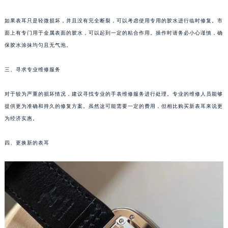
大连市中山区人民路15号国际金融大厦7层G室（需提前预约）
如果表耳只是轻微损坏，并且没有完全断裂，可以考虑使用专用的胶水进行临时修复。市
佛山市禅城区季华五路57号万科金融中心C座12层1205室（需提前预约）
面上有专门用于金属表面的胶水，可以起到一定的粘合作用。操作时请务必小心谨慎，确
东莞市东城街道鸿福东路1号民盈国贸中心T1写字楼9层907室（需提前预约）
保胶水涂抹均匀且无气泡。
无锡市梁溪区人民中路139号恒隆广场写字楼1座11层1104室（需提前预约）
南通市崇川区工农路57号圆融广场写字楼16层1603室（需提前预约）
三、寻求专业维修服务
苏州市苏州工业园区星港街199号苏州中心办公楼C座22层08室（需提前预约）
对于较为严重的损坏情况，建议寻找专业的手表维修服务进行处理。专业的维修人员能够
武汉市江汉区解放大道686号世界贸易大厦38层09室（需提前预约）
提供更为准确和持久的修复方案。虽然这可能需要一定的费用，但相比购买新表耳来说更
南宁市青秀区金湖路59号地王大厦12楼1224室（需提前预约）
为经济实惠。
合肥市蜀山区潜山路111号万象城华润大厦B座12楼03室（需提前预约）
泉州市丰泽区宝洲路729号浦西万达中心写字楼A座7楼709室（需提前预约）
四、更换新的表耳
青岛市南区山东路6号华润大厦B座22层04室（需提前预约）
烟台市芝罘区胜利路139号万达金融中心A座907室（需提前预约）
长春市朝阳区西安大路727号中银大厦A座(旺进大厦)18层09室（需提前预约）
贵阳市南明区都司高架桥路33号亨特国际金融中心14楼14D（需提前预约）
昆明市盘龙区北京路928号同德昆明广场写字楼10层06室（需提前预约）
石家庄市长安区中山东路39号勒泰中心写字楼B座13层07室（需提前预约）