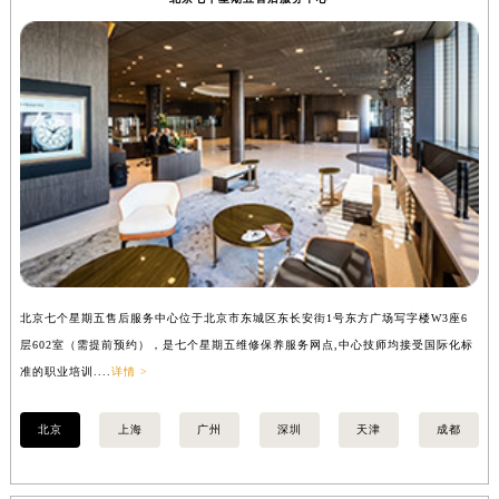
安徽省芜湖市镜湖区中山路步行街七个星期五售后服务中心（需提前预约）
安徽省宣城市宣州区叠嶂西路七个星期五售后服务中心（需提前预约）
福建省龙岩市新罗区九一南路七个星期五售后服务中心（需提前预约）
福建省南平市建阳区人民西路七个星期五售后服务中心（需提前预约）
福建省宁德市蕉城区天湖东路七个星期五售后服务中心（需提前预约）
福建省莆田市城厢区霞林街道荔华东大道七个星期五售后服务中心（需提前预约）
福建省三明市三元区东乾二路七个星期五售后服务中心（需提前预约）
福建省漳州市龙文区步港路七个星期五售后服务中心（需提前预约）
江苏省常州市新北区龙锦路1590号现代传媒中心5号楼10层1008室七个星期五售后服务中心（需提前预约）
江苏省淮安市清江浦区淮海北路七个星期五售后服务中心（需提前预约）
北京七个星期五售后服务中心位于北京市东城区东长安街1号东方广场写字楼W3座6
上
江苏省连云港市海州区通灌北路七个星期五售后服务中心（需提前预约）
层602室（需提前预约），是七个星期五维修保养服务网点,中心技师均接受国际化标
3
江苏省南京市秦淮区中山南路1号南京中心22层22-C1-C3室七个星期五售后服务中心（需提前预约）
准的职业培训....
详情 >
准的
江苏省宿迁市宿城区西湖路七个星期五售后服务中心（需提前预约）
江苏省泰州市海陵区永定东路399号置地商务中心东塔（华润万象城）17层1706室七个星期五售后服务中心（需提前预约）
北京
上海
广州
深圳
天津
成都
江苏省徐州市鼓楼区淮海东路29号苏宁广场IFC国际金融中心35层3508室七个星期五售后服务中心（需提前预约）
江苏省盐城市盐都区世纪大道5号盐城金融城写字楼1号楼16层1604室七个星期五售后服务中心（需提前预约）