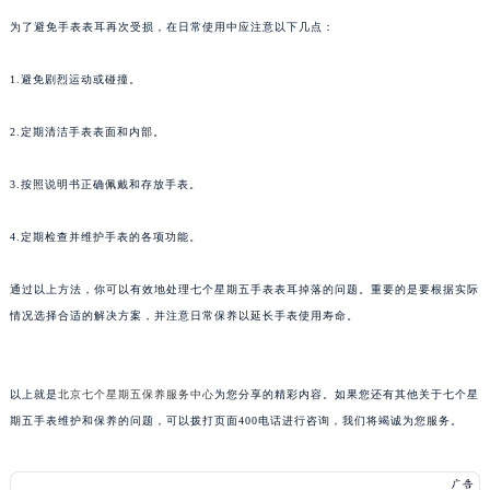
黑龙江省绥化市北林区新华街与康庄路交叉口七个星期五售后服务中心（需提前预约）
为了避免手表表耳再次受损，在日常使用中应注意以下几点：
黑龙江省伊春市伊美区通河路七个星期五售后服务中心（需提前预约）
1.避免剧烈运动或碰撞。
吉林省白城市洮北区明仁南街七个星期五售后服务中心（需提前预约）
吉林省白山市浑江区浑江大街七个星期五售后服务中心（需提前预约）
2.定期清洁手表表面和内部。
吉林省吉林市船营区河南街七个星期五售后服务中心（需提前预约）
吉林省辽源市龙山区人民大街七个星期五售后服务中心（需提前预约）
3.按照说明书正确佩戴和存放手表。
吉林省梅河口市新华街道梅河大街七个星期五售后服务中心（需提前预约）
吉林省四平市铁东区紫气大路与南九经街交汇处七个星期五售后服务中心（需提前预约）
4.定期检查并维护手表的各项功能。
吉林省松原市宁江区五环大街七个星期五售后服务中心（需提前预约）
通过以上方法，你可以有效地处理七个星期五手表表耳掉落的问题。重要的是要根据实际
吉林省通化市东昌区环通乡江南大街七个星期五售后服务中心（需提前预约）
情况选择合适的解决方案，并注意日常保养以延长手表使用寿命。
吉林省延边市延吉市解放路七个星期五售后服务中心（需提前预约）
辽宁省鞍山市铁东区站前街七个星期五售后服务中心（需提前预约）
辽宁省本溪市平山区胜利路七个星期五售后服务中心（需提前预约）
以上就是
北京七个星期五保养服务中心
为您分享的精彩内容。如果您还有其他关于七个星
辽宁省朝阳市双塔区新华路七个星期五售后服务中心（需提前预约）
期五手表维护和保养的问题，可以拨打页面400电话进行咨询，我们将竭诚为您服务。
辽宁省丹东市振兴区七经街七个星期五售后服务中心（需提前预约）
辽宁省抚顺市新抚区东一路七个星期五售后服务中心（需提前预约）