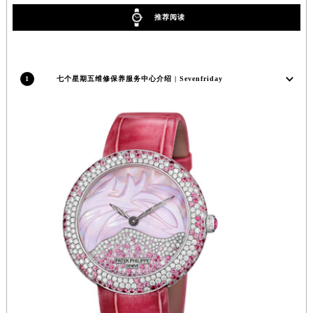
江苏省扬州市邗江区国展路29号星耀天地写字楼1号楼18层1803室七个星期五售后服务中心（需提前预约）
推荐阅读
江苏省镇江市京口区中山东路七个星期五售后服务中心（需提前预约）
江西省抚州市临川区赣东大道七个星期五售后服务中心（需提前预约）
江西省赣州市章贡区文清路七个星期五售后服务中心（需提前预约）
1
七个星期五维修保养服务中心介绍 | Sevenfriday
江西省吉安市吉州区井冈山大道七个星期五售后服务中心（需提前预约）
江西省景德镇市珠山区珠山中路七个星期五售后服务中心（需提前预约）
江西省九江市浔阳区浔阳路七个星期五售后服务中心（需提前预约）
江西省南昌市红谷滩新区红谷中大道998号绿地双子塔（中央广场）A1座办公楼14层1407室七个星期五售后服务中心（需提前预约）
江西省萍乡市安源区萍安北大道与康庄路交叉口七个星期五售后服务中心（需提前预约）
江西省上饶市信州区滨江西路七个星期五售后服务中心（需提前预约）
江西省新余市渝水区北湖西路七个星期五售后服务中心（需提前预约）
江西省宜春市袁州区中山中路七个星期五售后服务中心（需提前预约）
江西省鹰潭市月湖区胜利东路七个星期五售后服务中心（需提前预约）
山东省德州市德城区东风中路七个星期五售后服务中心（需提前预约）
山东省东营市东营区济南路七个星期五售后服务中心（需提前预约）
山东省济南市历下区经十路11111号华润中心写字楼（万象城）15层1508室七个星期五售后服务中心（需提前预约）