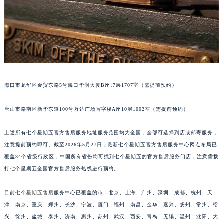
安徽省亳州市谯城区魏武大道七个星期五售后服务中心（需提前预约）
安徽省池州市贵池区长江路七个星期五售后服务中心（需提前预约）
安徽省滁州市琅琊区南谯北路七个星期五售后服务中心（需提前预约）
安徽省阜阳市颍州区颍州北路七个星期五售后服务中心（需提前预约）
安徽省淮北市相山区淮海路七个星期五售后服务中心（需提前预约）
安徽省淮南市田家庵区国庆中路七个星期五售后服务中心（需提前预约）
海口市龙华区金贸东路5号海口华润大厦B座17层1707室（需提前预约）
安徽省黄山市屯溪区黄山西路七个星期五售后服务中心（需提前预约）
安徽省六安市金安区解放中路七个星期五售后服务中心（需提前预约）
唐山市路南区新华东道100号万达广场写字楼A座10层1002室（需提前预约）
安徽省马鞍山市雨山区湖南西路七个星期五售后服务中心（需提前预约）
上述所有七个星期五官方售后服务地址服务范围均为全国，全部可选择到店或邮寄服务，
安徽省宿州市埇桥区人民中路七个星期五售后服务中心（需提前预约）
注意提前预约即可。截至2026年5月27日，最新七个星期五官方售后服务中心网点布局已
安徽省铜陵市铜官区石城大道七个星期五售后服务中心（需提前预约）
覆盖34个省级行政区，中国所有省份均可找到七个星期五的官方售后服务门店，注意需拨
安徽省芜湖市镜湖区中山路步行街七个星期五售后服务中心（需提前预约）
打七个星期五全国官方售后服务热线进行预约。
安徽省宣城市宣州区叠嶂西路七个星期五售后服务中心（需提前预约）
福建省龙岩市新罗区九一南路七个星期五售后服务中心（需提前预约）
目前
七个星期五售后
服务中心已覆盖的市：北京、上海、广州、深圳、成都、杭州、天
津、南京、重庆、郑州、长沙、宁波、厦门、福州、南昌、金华、嘉兴、扬州、常州、绍
福建省南平市建阳区人民西路七个星期五售后服务中心（需提前预约）
兴、徐州、盐城、泰州、济南、惠州、苏州、武汉、西安、青岛、无锡、温州、沈阳、大
福建省宁德市蕉城区天湖东路七个星期五售后服务中心（需提前预约）