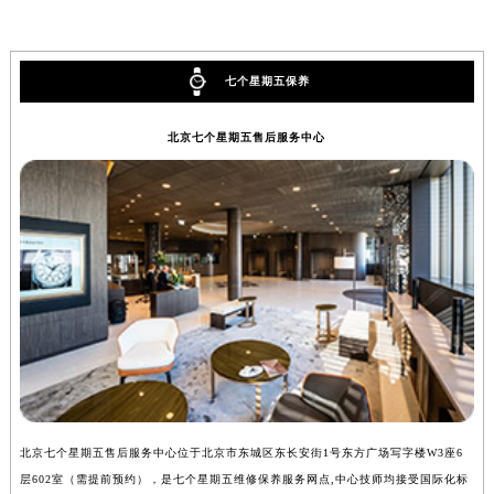
广西壮族自治区河池市金城江区金城江街道朝阳路七个星期五售后服务中心（需提前预约）
广西壮族自治区贺州市八步区城东街道灵峰南路七个星期五售后服务中心（需提前预约）
七个星期五保养
广西壮族自治区来宾市兴宾区桂中大道七个星期五售后服务中心（需提前预约）
广西壮族自治区柳州市城中区中山中路七个星期五售后服务中心（需提前预约）
北京七个星期五售后服务中心
广西壮族自治区钦州市钦南区金海湾东大街七个星期五售后服务中心（需提前预约）
广西壮族自治区梧州市万秀区龙湖镇高旺路七个星期五售后服务中心（需提前预约）
广西壮族自治区玉林市玉州区金玉路七个星期五售后服务中心（需提前预约）
海南省儋州市儋州市那大镇兰洋北路七个星期五售后服务中心（需提前预约）
海南省东方市八所镇解放西路七个星期五售后服务中心（需提前预约）
海南省琼海市嘉积镇东风路七个星期五售后服务中心（需提前预约）
海南省三沙市西沙区西沙群岛永兴岛北京路七个星期五售后服务中心（需提前预约）
海南省三亚市吉阳区迎宾路七个星期五售后服务中心（需提前预约）
海南省万宁市万城镇解放路七个星期五售后服务中心（需提前预约）
海南省文昌市文城镇教育东路七个星期五售后服务中心（需提前预约）
海南省五指山市通什镇三月三大道七个星期五售后服务中心（需提前预约）
北京七个星期五售后服务中心位于北京市东城区东长安街1号东方广场写字楼W3座6
上
层602室（需提前预约），是七个星期五维修保养服务网点,中心技师均接受国际化标
3
香港特别行政区尖沙咀区油尖旺区广东道七个星期五售后服务中心（需提前预约）