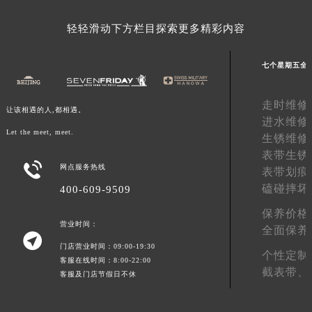
青海省果洛藏族自治州玛沁县团结路七个星期五售后服务中心（需提前预约）
轻轻滑动下方栏目探索更多精彩内容
青海省海北藏族自治州海晏县将军路七个星期五售后服务中心（需提前预约）
青海省海东市乐都区滨河路七个星期五售后服务中心（需提前预约）
七个星期五全
青海省海南藏族自治州共和县青海湖大街七个星期五售后服务中心（需提前预约）
青海省海西蒙古族藏族自治州德令哈市柴达木路七个星期五售后服务中心（需提前预约）
走时维修
让该相遇的人,都相遇。
青海省黄南藏族自治州同仁市德合隆路七个星期五售后服务中心（需提前预约）
进水维修
青海省西宁市城西区海湖新区西关大道七个星期五售后服务中心（需提前预约）
Let the meet, meet.
生锈维修
青海省玉树藏族自治州结古镇胜利路七个星期五售后服务中心（需提前预约）
表带生锈

网点服务热线
陕西省安康市汉滨区金州路七个星期五售后服务中心（需提前预约）
表带划痕
磕碰摔坏
400-609-9509
陕西省宝鸡市渭滨区经二路七个星期五售后服务中心（需提前预约）
陕西省汉中市汉台区北大街七个星期五售后服务中心（需提前预约）
保养价格
营业时间：
陕西省商洛市商州区州城街七个星期五售后服务中心（需提前预约）
全面保养

门店营业时间：09:00-19:30
陕西省铜川市王益区红旗街七个星期五售后服务中心（需提前预约）
个性定制
客服在线时间：8:00-22:00
陕西省渭南市临渭区东风大街七个星期五售后服务中心（需提前预约）
截表带、
客服及门店节假日不休
陕西省咸阳市秦都区沣西新城统一西路与白马河路交汇处七个星期五售后服务中心（需提前预约）
陕西省延安市宝塔区中心街七个星期五售后服务中心（需提前预约）