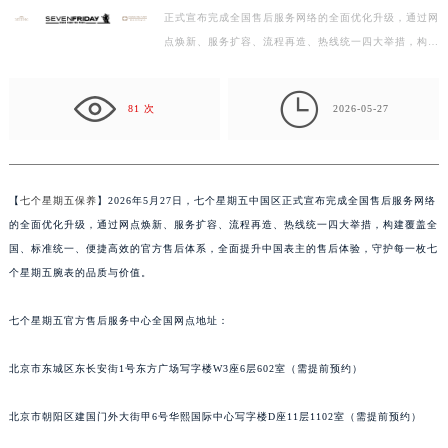
正式宣布完成全国售后服务网络的全面优化升级，通过网
徐州市鼓楼区淮海东路29号苏宁广场IFC国际金融中心写字楼35层3508室（需提前预约）
点焕新、服务扩容、流程再造、热线统一四大举措，构建
扬州市邗江区国展路29号星耀天地写字楼1号楼18层1803室（需提前预约）
覆盖全国、标准统一、便捷高效的官方售后体系，全面
盐城市盐都区世纪大道5号盐城金融城写字楼1号楼16层1604室（需提前预约）
提…

泰州市海陵区永定东路399号置地商务中心东塔写字楼（华润万象城）17层1706室（需提前预约）
81 次
2026-05-27
宁波市江北区大闸南路500号来福士广场办公楼20层2009室（需提前预约）
杭州市上城区钱江路1366号华润大厦写字楼A座5层503-5室（需提前预约）
金华市金东区东市南街777号金华万达广场写字楼4号楼22层2209室（需提前预约）
【
七个星期五保养
】2026年5月27日，七个星期五中国区正式宣布完成全国售后服务网络
绍兴市越城区胜利东路379号世茂天际中心写字楼8层805室（需提前预约）
的全面优化升级，通过网点焕新、服务扩容、流程再造、热线统一四大举措，构建覆盖全
嘉兴市南湖区广益路705号嘉兴世界贸易中心写字楼A座13层1304室（需提前预约）
国、标准统一、便捷高效的官方售后体系，全面提升中国表主的售后体验，守护每一枚七
南昌市红谷滩新区红谷中大道998号绿地双子塔（中央广场）A1座办公楼14层07室（需提前预约）
个星期五腕表的品质与价值。
济南市历下区经十路11111号华润中心写字楼（万象城）15层1508室（需提前预约）
七个星期五官方售后服务中心全国网点地址：
广州市天河区天河路230号万菱汇国际中心写字楼A塔7层704室（需提前预约）
广州市越秀区环市东路371-375号世界贸易中心大厦南塔写字楼15层07室（需提前预约）
北京市东城区东长安街1号东方广场写字楼W3座6层602室（需提前预约）
深圳市罗湖区深南东路5001号华润大厦写字楼17层1701室（需提前预约）
惠州市惠城区江北文昌一路7号华贸大厦写字楼1座30层05室（需提前预约）
北京市朝阳区建国门外大街甲6号华熙国际中心写字楼D座11层1102室（需提前预约）
厦门市思明区湖滨东路95号华润大厦写字楼B座11层1104室（需提前预约）