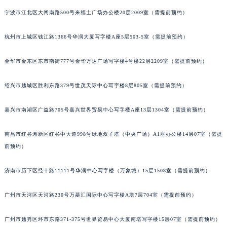
苏州市苏州工业园区星港街199号苏州中心办公楼C座22层08室（需提前预约）
宁波市江北区大闸南路500号来福士广场办公楼20层2009室（需提前预约）
武汉市江汉区解放大道686号世界贸易大厦38层09室（需提前预约）
杭州市上城区钱江路1366号华润大厦写字楼A座5层503-5室（需提前预约）
南宁市青秀区金湖路59号地王大厦12楼1224室（需提前预约）
合肥市蜀山区潜山路111号万象城华润大厦B座12楼03室（需提前预约）
金华市金东区东市南街777号金华万达广场写字楼4号楼22层2209室（需提前预约）
泉州市丰泽区宝洲路729号浦西万达中心写字楼A座7楼709室（需提前预约）
青岛市南区山东路6号华润大厦B座22层04室（需提前预约）
绍兴市越城区胜利东路379号世茂天际中心写字楼8层805室（需提前预约）
烟台市芝罘区胜利路139号万达金融中心A座907室（需提前预约）
长春市朝阳区西安大路727号中银大厦A座(旺进大厦)18层09室（需提前预约）
嘉兴市南湖区广益路705号嘉兴世界贸易中心写字楼A座13层1304室（需提前预约）
贵阳市南明区都司高架桥路33号亨特国际金融中心14楼14D（需提前预约）
南昌市红谷滩新区红谷中大道998号绿地双子塔（中央广场）A1座办公楼14层07室（需提
昆明市盘龙区北京路928号同德昆明广场写字楼10层06室（需提前预约）
前预约）
石家庄市长安区中山东路39号勒泰中心写字楼B座13层07室（需提前预约）
西安市碑林区南关正街88号华侨城长安国际中心E座6楼10室（需提前预约）
济南市历下区经十路11111号华润中心写字楼（万象城）15层1508室（需提前预约）
海口市龙华区金贸东路5号海口华润大厦B座17层1707室（需提前预约）
唐山市路南区新华东道100号万达广场写字楼A座10层1002室（需提前预约）
广州市天河区天河路230号万菱汇国际中心写字楼A塔7层704室（需提前预约）
台州市椒江区东海大道1800号腾达中心东1幢20楼2002室（需提前预约）
广州市越秀区环市东路371-375号世界贸易中心大厦南塔写字楼15层07室（需提前预约）
内蒙古自治区呼和浩特市玉泉区大学西街70号华润万象城写字楼（鄂尔多斯大厦）23层2326室（需提前预约）