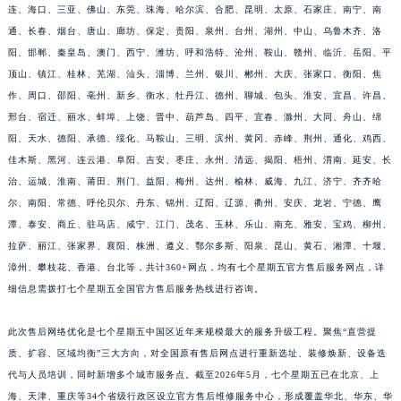
连、海口、三亚、佛山、东莞、珠海、哈尔滨、合肥、昆明、太原、石家庄、南宁、南
福建省莆田市城厢区霞林街道荔华东大道七个星期五售后服务中心（需提前预约）
通、长春、烟台、唐山、廊坊、保定、贵阳、泉州、台州、湖州、中山、乌鲁木齐、洛
福建省三明市三元区东乾二路七个星期五售后服务中心（需提前预约）
阳、邯郸、秦皇岛、澳门、西宁、潍坊、呼和浩特、沧州、鞍山、赣州、临沂、岳阳、平
福建省漳州市龙文区步港路七个星期五售后服务中心（需提前预约）
顶山、镇江、桂林、芜湖、汕头、淄博、兰州、银川、郴州、大庆、张家口、衡阳、焦
江苏省常州市新北区龙锦路1590号现代传媒中心5号楼10层1008室七个星期五售后服务中心（需提前预约）
作、周口、邵阳、亳州、新乡、衡水、牡丹江、德州、聊城、包头、淮安、宜昌、许昌、
邢台、宿迁、丽水、蚌埠、上饶、晋中、葫芦岛、四平、宜春、滁州、大同、舟山、绵
江苏省淮安市清江浦区淮海北路七个星期五售后服务中心（需提前预约）
阳、天水、德阳、承德、绥化、马鞍山、三明、滨州、黄冈、赤峰、荆州、通化、鸡西、
江苏省连云港市海州区通灌北路七个星期五售后服务中心（需提前预约）
佳木斯、黑河、连云港、阜阳、吉安、枣庄、永州、清远、揭阳、梧州、渭南、延安、长
江苏省南京市秦淮区中山南路1号南京中心22层22-C1-C3室七个星期五售后服务中心（需提前预约）
治、运城、淮南、莆田、荆门、益阳、梅州、达州、榆林、威海、九江、济宁、齐齐哈
江苏省宿迁市宿城区西湖路七个星期五售后服务中心（需提前预约）
尔、南阳、常德、呼伦贝尔、丹东、锦州、辽阳、辽源、衢州、安庆、龙岩、宁德、鹰
江苏省泰州市海陵区永定东路399号置地商务中心东塔（华润万象城）17层1706室七个星期五售后服务中心（需提前预约）
潭、泰安、商丘、驻马店、咸宁、江门、茂名、玉林、乐山、南充、雅安、宝鸡、柳州、
江苏省徐州市鼓楼区淮海东路29号苏宁广场IFC国际金融中心35层3508室七个星期五售后服务中心（需提前预约）
拉萨、丽江、张家界、襄阳、株洲、遵义、鄂尔多斯、阳泉、昆山、黄石、湘潭、十堰、
漳州、攀枝花、香港、台北等，共计360+网点，均有七个星期五官方售后服务网点，详
江苏省盐城市盐都区世纪大道5号盐城金融城写字楼1号楼16层1604室七个星期五售后服务中心（需提前预约）
细信息需拨打七个星期五全国官方售后服务热线进行咨询。
江苏省扬州市邗江区国展路29号星耀天地写字楼1号楼18层1803室七个星期五售后服务中心（需提前预约）
江苏省镇江市京口区中山东路七个星期五售后服务中心（需提前预约）
此次售后网络优化是七个星期五中国区近年来规模最大的服务升级工程。聚焦“直营提
江西省抚州市临川区赣东大道七个星期五售后服务中心（需提前预约）
质、扩容、区域均衡”三大方向，对全国原有售后网点进行重新选址、装修焕新、设备迭
江西省赣州市章贡区文清路七个星期五售后服务中心（需提前预约）
代与人员培训，同时新增多个城市服务点。截至2026年5月，七个星期五已在北京、上
江西省吉安市吉州区井冈山大道七个星期五售后服务中心（需提前预约）
海、天津、重庆等34个省级行政区设立官方售后维修服务中心，形成覆盖华北、华东、华