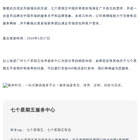
山东省威海市环翠区新威海路89号振华商厦一楼名表维修七个星期五售后服务中心（需提前预约）
随着此次优化升级项目的完成，七个星期五中国区将更好地满足广大表主的需求，并进一
山东省潍坊市奎文区东风东街七个星期五售后服务中心（需提前预约）
步提升品牌在中国市场的服务水平和品牌形象。未来几年内，公司将继续致力于完善售后
服务网络，并不断推出更多创新举措以满足市场变化和客户需求。
山东省枣庄市滕州市北辛路与善国路交叉口七个星期五售后服务中心（需提前预约）
山东省淄博市张店区金晶大道七个星期五售后服务中心（需提前预约）
最后更新时间：2026年5月27日
上海市黄浦区南京东路299号宏伊国际广场写字楼8层806室七个星期五售后服务中心（需提前预约）
上海市徐汇区虹桥路3号港汇中心2座37层3705室七个星期五售后服务中心（需提前预约）
浙江省杭州市上城区钱江路1366号华润大厦A座5层503-5室七个星期五售后服务中心（需提前预约）
以上就是
广州七个星期五保养服务中心
为您分享的精彩内容。如果您还有其他关于七个星
浙江省湖州市吴兴区劳动路七个星期五售后服务中心（需提前预约）
期五手表维护和保养的问题，可以拨打页面400电话进行咨询，我们将竭诚为您服务。
浙江省嘉兴市南湖区广益路705号嘉兴世界贸易中心A座13层1304室七个星期五售后服务中心（需提前预约）
浙江省金华市金东区东市南街777号金华万达广场4号楼22楼2209室七个星期五售后服务中心（需提前预约）
浙江省丽水市莲都区解放街七个星期五售后服务中心（需提前预约）
浙江省宁波市江北区大闸南路500号来福士广场办公楼20层2009室七个星期五售后服务中心（需提前预约）
七个星期五服务中心
浙江省衢州市柯城区上街七个星期五售后服务中心（需提前预约）
浙江省绍兴市越城区胜利东路379号世茂天际中心写字楼8层805室七个星期五售后服务中心（需提前预约）
浙江省舟山市定海区解放东路七个星期五售后服务中心（需提前预约）
本文tag：
七个星期五
，
七个星期五售后
澳门特别行政区大堂区议事亭前地（新马路）七个星期五售后服务中心（需提前预约）
北京七个星期五售后服务中心
服务地址：北京市朝阳区建国门外大街甲6号华熙