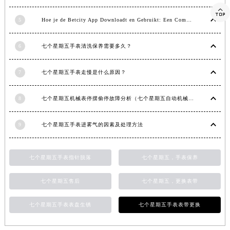

湖南省常德市武陵区人民路七个星期五售后服务中心（需提前预约）
5
Hoe je de Betcity App Downloadt en Gebruikt: Een Complete Gids
湖南省郴州市北湖区国庆北路七个星期五售后服务中心（需提前预约）
湖南省衡阳市雁峰区解放路七个星期五售后服务中心（需提前预约）
6
七个星期五手表清洗保养需要多久？
湖南省怀化市鹤城区迎丰中路七个星期五售后服务中心（需提前预约）
湖南省娄底市娄星区长青街七个星期五售后服务中心（需提前预约）
7
七个星期五手表走慢是什么原因？
湖南省邵阳市双清区东风路七个星期五售后服务中心（需提前预约）
湖南省湘潭市雨湖区莲城大道七个星期五售后服务中心（需提前预约）
8
七个星期五机械表停摆偷停故障分析（七个星期五自动机械手表走停的原因）
湖南省益阳市赫山区桃花仑路七个星期五售后服务中心（需提前预约）
9
七个星期五手表进雾气的因素及处理方法
湖南省永州市冷水滩区永州大道与中兴路交叉口七个星期五售后服务中心（需提前预约）
湖南省岳阳市岳阳楼区东茅岭路七个星期五售后服务中心（需提前预约）
湖南省张家界市永定区解放路七个星期五售后服务中心（需提前预约）
七个星期五手表指针脱落
七个星期五，手表保养
湖南省长沙市芙蓉区建湘路393号世茂环球金融中心写字楼10层1013室七个星期五售后服务中心（需提前预约）
七个星期五售后
七个星期五，更换表带
湖南省株洲市芦淞区建设南路七个星期五售后服务中心（需提前预约）
甘肃省白银市白银区北京路七个星期五售后服务中心（需提前预约）
七个星期五手表表盘生锈
七个星期五手表表带更换
甘肃省定西市安定区解放路七个星期五售后服务中心（需提前预约）
甘肃省敦煌市沙州镇阳关中路七个星期五售后服务中心（需提前预约）