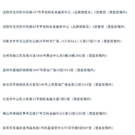
吉林省辽源市龙山区人民大街七个星期五售后服务中心（需提前预约）
沈阳市沈河区中街路137号亨得利名表服务中心（品牌授权店）1层整层（需提前预约）
吉林省梅河口市新华街道梅河大街七个星期五售后服务中心（需提前预约）
吉林省四平市铁东区紫气大路与南九经街交汇处七个星期五售后服务中心（需提前预约）
沈阳市沈河区中街路83号亨得利名表服务中心（品牌授权店）1层整层（需提前预约）
吉林省松原市宁江区五环大街七个星期五售后服务中心（需提前预约）
吉林省通化市东昌区环通乡江南大街七个星期五售后服务中心（需提前预约）
乌鲁木齐市天山区红山路26号时代广场（CCMALL）C座17层17-B（需提前预约）
吉林省延边市延吉市解放路七个星期五售后服务中心（需提前预约）
台州市椒江区东海大道1800号腾达中心东1幢20楼2002室（需提前预约）
辽宁省鞍山市铁东区站前街七个星期五售后服务中心（需提前预约）
辽宁省本溪市平山区胜利路七个星期五售后服务中心（需提前预约）
温州市鹿城区锦绣路1067号置信广场10层1015室（需提前预约）
辽宁省朝阳市双塔区新华路七个星期五售后服务中心（需提前预约）
辽宁省丹东市振兴区七经街七个星期五售后服务中心（需提前预约）
哈尔滨市南岗区东大直街146号上和置地广场金座12层1214室（需提前预约）
辽宁省抚顺市新抚区东一路七个星期五售后服务中心（需提前预约）
辽宁省阜新市海州区解放大街七个星期五售后服务中心（需提前预约）
大连市中山区人民路15号国际金融大厦7层G室（需提前预约）
辽宁省葫芦岛市连山区中央路七个星期五售后服务中心（需提前预约）
佛山市禅城区季华五路57号万科金融中心C座12层1205室（需提前预约）
辽宁省锦州市古塔区中央大街七个星期五售后服务中心（需提前预约）
辽宁省辽阳市白塔区新运大街七个星期五售后服务中心（需提前预约）
东莞市东城街道鸿福东路1号民盈国贸中心T1写字楼9层907室（需提前预约）
辽宁省盘锦市兴隆台区石油大街七个星期五售后服务中心（需提前预约）