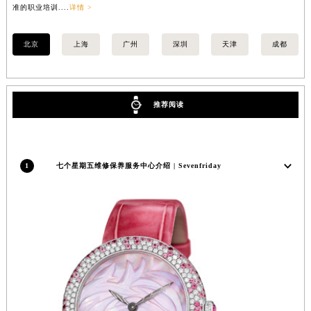
准的职业培训....
详情 >
准的
香港特别行政区金钟区中西区金钟道七个星期五售后服务中心（需提前预约）
香港特别行政区九龙区油尖旺区弥敦道七个星期五售后服务中心（需提前预约）
北京
上海
广州
深圳
天津
成都
香港特别行政区铜锣湾区湾仔区轩尼诗道七个星期五售后服务中心（需提前预约）
河南省安阳市文峰区解放大道七个星期五售后服务中心（需提前预约）
河南省鹤壁市淇滨区九州路七个星期五售后服务中心（需提前预约）
推荐阅读
河南省济源市沁园街道济水大道七个星期五售后服务中心（需提前预约）
河南省焦作市解放区解放路七个星期五售后服务中心（需提前预约）
河南省开封市鼓楼区中山路七个星期五售后服务中心（需提前预约）
1
七个星期五维修保养服务中心介绍 | Sevenfriday
河南省洛阳市西工区中州中路与解放路交叉口七个星期五售后服务中心（需提前预约）
河南省漯河市源汇区交通路七个星期五售后服务中心（需提前预约）
河南省南阳市宛城区范蠡东路与南都路交叉口七个星期五售后服务中心（需提前预约）
河南省平顶山市卫东区建设路七个星期五售后服务中心（需提前预约）
河南省濮阳市大华龙区开州路绿城路交叉口七个星期五售后服务中心（需提前预约）
河南省三门峡市湖滨区和平路七个星期五售后服务中心（需提前预约）
河南省商丘市梁园区神火大道七个星期五售后服务中心（需提前预约）
河南省新乡市红旗区人民路七个星期五售后服务中心（需提前预约）