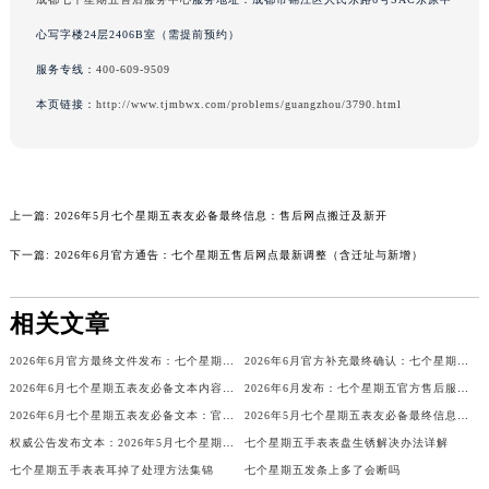
广东省梅州市梅江区金燕大道七个星期五售后服务中心（需提前预约）
心写字楼24层2406B室（需提前预约）
广东省清远市清城区湖西路七个星期五售后服务中心（需提前预约）
服务专线：
400-609-9509
广东省汕头市龙湖区长平路七个星期五售后服务中心（需提前预约）
本页链接：
http://www.tjmbwx.com/problems/guangzhou/3790.html
广东省汕尾市城区香洲街道园林社区翠园街七个星期五售后服务中心（需提前预约）
广东省韶关市武江区芙蓉新区与老城中心交汇处七个星期五售后服务中心（需提前预约）
广东省深圳市罗湖区深南东路5001号华润大厦17层1701室七个星期五售后服务中心（需提前预约）
广东省阳江市江城区东风一路七个星期五售后服务中心（需提前预约）
上一篇:
2026年5月七个星期五表友必备最终信息：售后网点搬迁及新开
广东省云浮市云城区金山路七个星期五售后服务中心（需提前预约）
下一篇:
2026年6月官方通告：七个星期五售后网点最新调整（含迁址与新增）
广东省湛江市赤坎区观海北路七个星期五售后服务中心（需提前预约）
广东省肇庆市端州区信安大道与砚都大道交汇处七个星期五售后服务中心（需提前预约）
相关文章
广西壮族自治区百色市右江区中山二路七个星期五售后服务中心（需提前预约）
广西壮族自治区北海市海城区北京路七个星期五售后服务中心（需提前预约）
2026年6月官方最终文件发布：七个星期五售后维修保养中心搬迁与新增事项
2026年6月官方补充最终确认：七个星期五售后网点迁址与新增
广西壮族自治区崇左市江州区石景林街道友谊大道与丽川路交汇处七个星期五售后服务中心（需提前预约）
2026年6月七个星期五表友必备文本内容：官方保养维修中心搬迁及新开列表
2026年6月发布：七个星期五官方售后服务点迁移及新开汇总
2026年6月七个星期五表友必备文本：官方保养维修中心搬迁及新开列表
2026年5月七个星期五表友必备最终信息：售后网点搬迁及新开
广西壮族自治区防城港市港口区金花茶大道七个星期五售后服务中心（需提前预约）
权威公告发布文本：2026年5月七个星期五官方维修保养服务中心网点变动文件
七个星期五手表表盘生锈解决办法详解
广西壮族自治区贵港市港北区港城街道布山大道与仙衣路交叉口七个星期五售后服务中心（需提前预约）
七个星期五手表表耳掉了处理方法集锦
七个星期五发条上多了会断吗
广西壮族自治区桂林市秀峰区红岭路七个星期五售后服务中心（需提前预约）