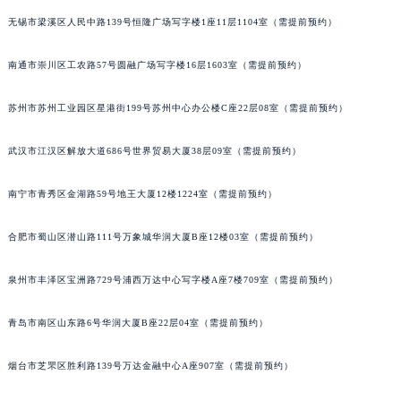
辽宁省铁岭市银州区南马路七个星期五售后服务中心（需提前预约）
无锡市梁溪区人民中路139号恒隆广场写字楼1座11层1104室（需提前预约）
辽宁省营口市站前区市府路与渤海大街交叉口七个星期五售后服务中心（需提前预约）
南通市崇川区工农路57号圆融广场写字楼16层1603室（需提前预约）
辽宁省沈阳市沈河区中街路137号亨得利名表维修授权店1楼七个星期五售后服务中心（需提前预约）
辽宁省沈阳市沈河区中街路83号亨得利名表维修授权店1楼七个星期五售后服务中心（需提前预约）
苏州市苏州工业园区星港街199号苏州中心办公楼C座22层08室（需提前预约）
北京市朝阳区建国门外大街甲6号华熙国际中心D座11层1102室七个星期五售后服务中心（北京总部）（需提前预约）
北京市东城区东长安街1号王府井东方广场W3座6层602室七个星期五售后服务中心（需提前预约）
武汉市江汉区解放大道686号世界贸易大厦38层09室（需提前预约）
河北省保定市竞秀区朝阳北大街北国先天下七个星期五售后服务中心（需提前预约）
内蒙古自治区阿拉善盟市左旗土尔扈特大街七个星期五售后服务中心（需提前预约）
南宁市青秀区金湖路59号地王大厦12楼1224室（需提前预约）
内蒙古自治区巴彦淖尔市临河区新华街七个星期五售后服务中心（需提前预约）
合肥市蜀山区潜山路111号万象城华润大厦B座12楼03室（需提前预约）
内蒙古自治区包头市青山区幸福路甲3号王府井百货名表维修七个星期五售后服务中心（需提前预约）
内蒙古自治区赤峰市红山区哈达街七个星期五售后服务中心（需提前预约）
泉州市丰泽区宝洲路729号浦西万达中心写字楼A座7楼709室（需提前预约）
内蒙古自治区鄂尔多斯市东胜区伊金霍洛街七个星期五售后服务中心（需提前预约）
内蒙古自治区呼伦贝尔市海拉尔区中央街七个星期五售后服务中心（需提前预约）
青岛市南区山东路6号华润大厦B座22层04室（需提前预约）
内蒙古自治区通辽市科尔沁区明仁大街七个星期五售后服务中心（需提前预约）
烟台市芝罘区胜利路139号万达金融中心A座907室（需提前预约）
内蒙古自治区乌海市海勃湾区人民南路七个星期五售后服务中心（需提前预约）
内蒙古自治区乌兰察布市集宁区恩和大街七个星期五售后服务中心（需提前预约）