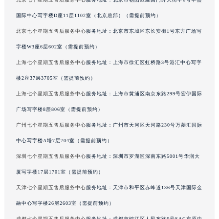
澳门特别行政区风顺堂区南湾大马路七个星期五售后服务中心（需提前预约）
国际中心写字楼D座11层1102室（北京总部）（需提前预约）
澳门特别行政区花地玛堂区关闸广场七个星期五售后服务中心（需提前预约）
北京七个星期五售后服务中心
服务地址：北京市东城区东长安街1号东方广场写
澳门特别行政区花王堂区大三巴商圈七个星期五售后服务中心（需提前预约）
字楼W3座6层602室（需提前预约）
澳门特别行政区嘉模堂区官也街七个星期五售后服务中心（需提前预约）
上海七个星期五售后服务中心
服务地址：上海市徐汇区虹桥路3号港汇中心写字
澳门省路氹城市金光大道七个星期五售后服务中心（需提前预约）
澳门特别行政区望德堂区塔石广场七个星期五售后服务中心（需提前预约）
楼2座37层3705室（需提前预约）
福建省福州市鼓楼区五四路128-1号恒力城写字楼15层03室七个星期五售后服务中心（需提前预约）
上海七个星期五售后服务中心
服务地址：上海市黄浦区南京东路299号宏伊国际
福建省厦门市思明区湖滨东路95号万象城华润大厦B座11层1104室七个星期五售后服务中心（需提前预约）
广场写字楼8层806室（需提前预约）
广东省潮州市潮安区新风路与潮汕路交汇处七个星期五售后服务中心（需提前预约）
广州七个星期五售后服务中心
服务地址：广州市天河区天河路230号万菱汇国际
广东省广州市天河区天河路230号万菱汇国际中心A塔7层704室七个星期五售后服务中心（需提前预约）
中心写字楼A塔7层704室（需提前预约）
广东省广州市越秀区环市东路371-375号世界贸易中心大厦南塔15层1507室七个星期五售后服务中心（需提前预约）
深圳七个星期五售后服务中心
服务地址：深圳市罗湖区深南东路5001号华润大
广东省河源市源城区越王大道七个星期五售后服务中心（需提前预约）
厦写字楼17层1701室（需提前预约）
广东省惠州市惠城区江北文昌一路7号华贸大厦1座30层3005室七个星期五售后服务中心（需提前预约）
广东省江门市蓬江区广场西路七个星期五售后服务中心（需提前预约）
天津七个星期五售后服务中心
服务地址：天津市和平区赤峰道136号天津国际金
广东省揭阳市榕城进贤门步行街七个星期五售后服务中心（需提前预约）
融中心写字楼26层2603室（需提前预约）
广东省茂名市电白区水东街道迎宾大道七个星期五售后服务中心（需提前预约）
成都七个星期五售后服务中心
服务地址：成都市锦江区人民东路6号SAC东原中