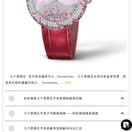
河南省信阳市浉河区东方红大道七个星期五售后服务中心（需提前预约）
河南省许昌市魏都区建安大道与八龙路交叉口七个星期五售后服务中心（需提前预约）
河南省郑州市二七区民主路10号华润大厦29层2905室七个星期五售后服务中心（需提前预约）
河南省周口市川汇区七一路七个星期五售后服务中心（需提前预约）
河南省驻马店市驿城区乐山大道与置地大道交叉口七个星期五售后服务中心（需提前预约）
湖北省鄂州市鄂城区文星大道七个星期五售后服务中心（需提前预约）
湖北省黄冈市黄州区赤壁大道七个星期五售后服务中心（需提前预约）
湖北省黄石市黄石港区武汉路七个星期五售后服务中心（需提前预约）
湖北省荆门市东宝中天街步行街七个星期五售后服务中心（需提前预约）
七个星期五 官方售后服务中心 Sevenfriday 七个星期五从来没有改变世界，而
湖北省荆州市荆州区荆中路七个星期五售后服务中心（需提前预约）
是把它留给佩戴它的人。 Sevenfrida......
详情 >
湖北省十堰市茅箭区人民北路七个星期五售后服务中心（需提前预约）
湖北省随州市曾都区青年路七个星期五售后服务中心（需提前预约）
2
轻松修复七个星期五手表星期框破损问题
湖北省咸宁市咸安区长安大道七个星期五售后服务中心（需提前预约）
湖北省襄阳市樊城区长虹路与人民路交叉口七个星期五售后服务中心（需提前预约）
3
七个星期五手表卡手解困指南——轻松摆脱摘表难题
湖北省孝感市孝南区复兴大道七个星期五售后服务中心（需提前预约）

4
七个星期五手表表蒙有划痕解决办法汇总
湖北省宜昌市西陵区夷陵大道与港窑路七个星期五售后服务中心（需提前预约）