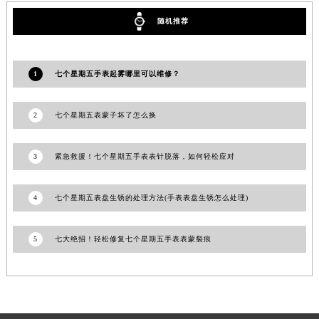
甘肃省合作市人民街七个星期五售后服务中心（需提前预约）
随机推荐
甘肃省嘉峪关市雄关区新华中路七个星期五售后服务中心（需提前预约）
甘肃省金昌市金川区北京路七个星期五售后服务中心（需提前预约）
甘肃省酒泉市肃州区西大街七个星期五售后服务中心（需提前预约）
1
七个星期五手表起雾哪里可以维修？
甘肃省临夏市城南街道团结路七个星期五售后服务中心（需提前预约）
甘肃省陇南市武都区人民路七个星期五售后服务中心（需提前预约）
2
七个星期五表蒙子坏了怎么换
甘肃省平凉市崆峒区西大街七个星期五售后服务中心（需提前预约）
甘肃省庆阳市西峰区南大街七个星期五售后服务中心（需提前预约）
3
紧急救援！七个星期五手表表针脱落，如何轻松应对
甘肃省天水市秦州区民主路七个星期五售后服务中心（需提前预约）
甘肃省武威市凉州区迎宾路七个星期五售后服务中心（需提前预约）
4
七个星期五表盘生锈的处理方法(手表表盘生锈怎么处理)
甘肃省张掖市甘州区民乐北路七个星期五售后服务中心（需提前预约）
宁夏回族自治区固原市原州区文化街七个星期五售后服务中心（需提前预约）
5
七大绝招！轻松修复七个星期五手表表蒙裂痕
宁夏回族自治区石嘴山市大武口区贺兰山路七个星期五售后服务中心（需提前预约）
宁夏回族自治区吴忠市利通区开元大道七个星期五售后服务中心（需提前预约）
宁夏回族自治区银川市兴庆区新华东路97号新百中心C馆一层C1-18号商铺七个星期五售后服务中心（需提前预约）
宁夏回族自治区中卫市沙坡头区鼓楼东街七个星期五售后服务中心（需提前预约）