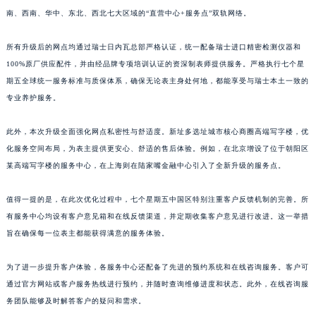
南、西南、华中、东北、西北七大区域的“直营中心+服务点”双轨网络。
江西省景德镇市珠山区珠山中路七个星期五售后服务中心（需提前预约）
江西省九江市浔阳区浔阳路七个星期五售后服务中心（需提前预约）
所有升级后的网点均通过瑞士日内瓦总部严格认证，统一配备瑞士进口精密检测仪器和
江西省南昌市红谷滩新区红谷中大道998号绿地双子塔（中央广场）A1座办公楼14层1407室七个星期五售后服务中心（需提前预约）
100%原厂供应配件，并由经品牌专项培训认证的资深制表师提供服务。严格执行七个星
江西省萍乡市安源区萍安北大道与康庄路交叉口七个星期五售后服务中心（需提前预约）
期五全球统一服务标准与质保体系，确保无论表主身处何地，都能享受与瑞士本土一致的
江西省上饶市信州区滨江西路七个星期五售后服务中心（需提前预约）
专业养护服务。
江西省新余市渝水区北湖西路七个星期五售后服务中心（需提前预约）
此外，本次升级全面强化网点私密性与舒适度。新址多选址城市核心商圈高端写字楼，优
江西省宜春市袁州区中山中路七个星期五售后服务中心（需提前预约）
化服务空间布局，为表主提供更安心、舒适的售后体验。例如，在北京增设了位于朝阳区
江西省鹰潭市月湖区胜利东路七个星期五售后服务中心（需提前预约）
某高端写字楼的服务中心，在上海则在陆家嘴金融中心引入了全新升级的服务点。
山东省德州市德城区东风中路七个星期五售后服务中心（需提前预约）
山东省东营市东营区济南路七个星期五售后服务中心（需提前预约）
值得一提的是，在此次优化过程中，七个星期五中国区特别注重客户反馈机制的完善。所
山东省济南市历下区经十路11111号华润中心写字楼（万象城）15层1508室七个星期五售后服务中心（需提前预约）
有服务中心均设有客户意见箱和在线反馈渠道，并定期收集客户意见进行改进。这一举措
山东省济宁市任城区太白楼路七个星期五售后服务中心（需提前预约）
旨在确保每一位表主都能获得满意的服务体验。
山东省莱芜市文化南路8号银座商城名表维修一楼名表维修七个星期五售后服务中心（需提前预约）
为了进一步提升客户体验，各服务中心还配备了先进的预约系统和在线咨询服务。客户可
山东省临沂市兰山区解放路七个星期五售后服务中心（需提前预约）
通过官方网站或客户服务热线进行预约，并随时查询维修进度和状态。此外，在线咨询服
山东省日照市东港区烟台路七个星期五售后服务中心（需提前预约）
务团队能够及时解答客户的疑问和需求。
山东省泰安市泰山区财源街道泰山大街七个星期五售后服务中心（需提前预约）