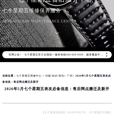
七个星期五维修保养服务
SEVENFRIDAY MAINTENANCE CENTER
2026年8月七个星期五中国区售后服务网络优化升级公告
2026年8月七个星期五全国官方售后客户服务热线：400-609-9509
▲
官网公告>
七个星期五官方全国统一服务热线400-609-9509，服务覆盖中国大陆、香港、澳门、台湾全部区域（非大陆需加拨“+86”）
▼
2026年8月七个星期五售后服务中心最新网点地址：
北京市朝阳区建国门外大街甲6号华熙国际中心写字楼D座11层1102室（北京总部）（需提前预约）
当前位置：
七个星期五维修中心
>
问题/知识/资讯
>
广州
> 2026年5月七个星期五表友必
北京市东城区东长安街1号东方广场写字楼W3座6层602室（需提前预约）
备信息：售后网点搬迁及新开
天津市和平区赤峰道136号天津国际金融中心写字楼26层2603室（需提前预约）
2026年5月七个星期五表友必备信息：售后网点搬迁及新开
上海市徐汇区虹桥路3号港汇中心写字楼2座37层3705室（需提前预约）
上海市黄浦区南京东路299号宏伊国际广场写字楼8层806室（需提前预约）
南京市秦淮区中山南路1号（新街口）南京中心写字楼22层C1-1室（需提前预约）
常州市新北区龙锦路1590号现代传媒中心写字楼5号楼10层1008室（需提前预约）
【七个星期五保养】2026年5月27日，七个星期五中国区