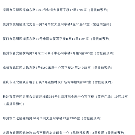
甘肃省兰州市七里河区西津西路16号兰州中心写字楼21层2102室（需提前预约）
深圳市罗湖区深南东路5001号华润大厦写字楼17层1701室（需提前预约）
重庆市解放碑渝中区民权路28号英利国际金融中心写字楼20层01室（需提前预约）
黑龙江省大庆市萨尔图区会战大街七个星期五售后服务中心（需提前预约）
惠州市惠城区江北文昌一路7号华贸大厦写字楼1座30层05室（需提前预约）
黑龙江省鹤岗市向阳区红军路七个星期五售后服务中心（需提前预约）
厦门市思明区湖滨东路95号华润大厦写字楼B座11层1104室（需提前预约）
黑龙江省黑河市爱辉区中央街七个星期五售后服务中心（需提前预约）
黑龙江省鸡西市鸡冠区红军路七个星期五售后服务中心（需提前预约）
福州市晋安区横屿路9号东二环泰禾中心写字楼2号楼5层509室（需提前预约）
黑龙江省佳木斯市向阳区长安路七个星期五售后服务中心（需提前预约）
黑龙江省牡丹江市东安区太平路七个星期五售后服务中心（需提前预约）
成都市锦江区人民东路6号SAC东原中心写字楼24层2406B室（需提前预约）
黑龙江省七台河市桃山区大同街七个星期五售后服务中心（需提前预约）
黑龙江省齐齐哈尔市龙沙区龙华路七个星期五售后服务中心（需提前预约）
重庆市江北区观音桥步行街2号融恒时代广场写字楼9层902室（需提前预约）
黑龙江省双鸭山市尖山区新兴大街七个星期五售后服务中心（需提前预约）
长沙市芙蓉区定王台街道建湘路393号世茂环球金融中心写字楼（芙蓉广场）10层13室
黑龙江省绥化市北林区新华街与康庄路交叉口七个星期五售后服务中心（需提前预约）
（需提前预约）
黑龙江省伊春市伊美区通河路七个星期五售后服务中心（需提前预约）
吉林省白城市洮北区明仁南街七个星期五售后服务中心（需提前预约）
郑州市二七区铭功路10号华润大厦写字楼29层2905室（需提前预约）
吉林省白山市浑江区浑江大街七个星期五售后服务中心（需提前预约）
吉林省吉林市船营区河南街七个星期五售后服务中心（需提前预约）
太原市迎泽区解放路15号亨得利名表服务中心（品牌授权店）3层整层（需提前预约）