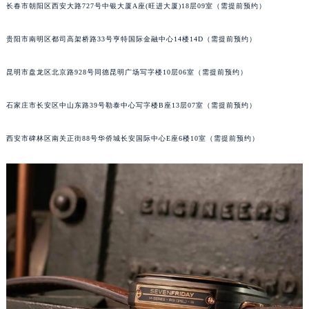
长春市朝阳区西安大路727号中银大厦A座(旺进大厦)18层09室（需提前预约）
内蒙古自治区锡林郭勒盟市锡林浩特市光明街与额尔敦路交叉口七个星期五售后服务中心（需提前预约）
内蒙古自治区兴安盟市乌兰浩特市兴安大街七个星期五售后服务中心（需提前预约）
贵阳市南明区都司高架桥路33号亨特国际金融中心14楼14D（需提前预约）
山西省大同市平城区迎宾街七个星期五售后服务中心（需提前预约）
山西省晋城市城区黄华街七个星期五售后服务中心（需提前预约）
昆明市盘龙区北京路928号同德昆明广场写字楼10层06室（需提前预约）
山西省晋中市榆次区顺城街七个星期五售后服务中心（需提前预约）
石家庄市长安区中山东路39号勒泰中心写字楼B座13层07室（需提前预约）
山西省临汾市尧都区解放路七个星期五售后服务中心（需提前预约）
山西省吕梁市离石区永宁中路与建设街交叉口七个星期五售后服务中心（需提前预约）
西安市碑林区南关正街88号华侨城长安国际中心E座6楼10室（需提前预约）
山西省朔州市朔城区怡西路与鄯阳西街交汇处七个星期五售后服务中心（需提前预约）
山西省忻州市忻府区和平东街与七一南路交叉口七个星期五售后服务中心（需提前预约）
山西省阳泉市郊区平阳东街与新城大道交叉口七个星期五售后服务中心（需提前预约）
山西省运城市盐湖区河东街七个星期五售后服务中心（需提前预约）
山西省长治市潞州区英雄中路七个星期五售后服务中心（需提前预约）
山西省太原市迎泽区迎泽街道解放路15号亨得利名表维修授权店3楼七个星期五售后服务中心（需提前预约）
天津市和平区赤峰道136号天津国际金融中心26层2603室七个星期五售后服务中心（需提前预约）
安徽省安庆市迎江区人民路七个星期五售后服务中心（需提前预约）
安徽省蚌埠市蚌山区淮河路七个星期五售后服务中心（需提前预约）