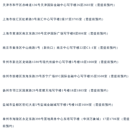
天津市和平区赤峰道136号天津国际金融中心写字楼26层2603室（需提前预约）
福州市鼓楼区五四路128-1号恒力城写字楼15层03室（需提前预约）
成都市锦江区人民东路6号SAC东原中心写字楼24层2406B室（需提前预约）
上海市徐汇区虹桥路3号港汇中心写字楼2座37层3705室（需提前预约）
重庆市江北区观音桥步行街2号融恒时代广场写字楼9层902室（需提前预约）
长沙市芙蓉区定王台街道建湘路393号世茂环球金融中心写字楼（芙蓉广场）10层13室（需提前预约）
上海市黄浦区南京东路299号宏伊国际广场写字楼8层806室（需提前预约）
郑州市二七区铭功路10号华润大厦写字楼29层2905室（需提前预约）
太原市迎泽区解放路15号亨得利名表服务中心（品牌授权店）3层整层（需提前预约）
南京市秦淮区中山南路1号（新街口）南京中心写字楼22层C1-1室（需提前预约）
沈阳市沈河区中街路137号亨得利名表服务中心（品牌授权店）1层整层（需提前预约）
常州市新北区龙锦路1590号现代传媒中心写字楼5号楼10层1008室（需提前预约）
沈阳市沈河区中街路83号亨得利名表服务中心（品牌授权店）1层整层（需提前预约）
乌鲁木齐市天山区红山路26号时代广场（CCMALL）C座17层17-B（需提前预约）
徐州市鼓楼区淮海东路29号苏宁广场IFC国际金融中心写字楼35层3508室（需提前预约）
温州市鹿城区锦绣路1067号置信广场10层1015室（需提前预约）
哈尔滨市道里区友谊西路600号富力中心T2座写字楼29层03室（需提前预约）
扬州市邗江区国展路29号星耀天地写字楼1号楼18层1803室（需提前预约）
大连市中山区人民路15号国际金融大厦7层G室（需提前预约）
盐城市盐都区世纪大道5号盐城金融城写字楼1号楼16层1604室（需提前预约）
佛山市禅城区季华五路57号万科金融中心C座12层1205室（需提前预约）
东莞市东城街道鸿福东路1号民盈国贸中心T1写字楼9层907室（需提前预约）
泰州市海陵区永定东路399号置地商务中心东塔写字楼（华润万象城）17层1706室（需提
无锡市梁溪区人民中路139号恒隆广场写字楼1座11层1104室（需提前预约）
前预约）
南通市崇川区工农路57号圆融广场写字楼16层1603室（需提前预约）