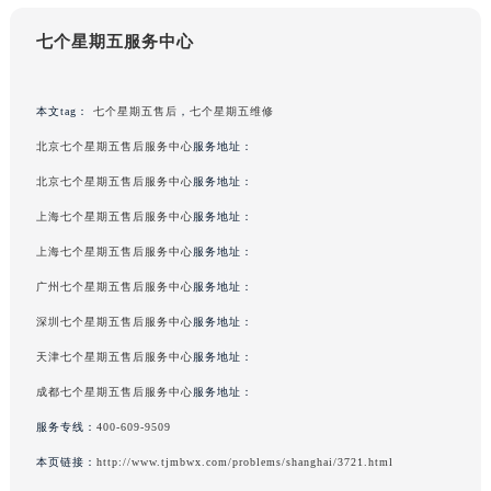
吉林省四平市铁东区紫气大路与南九经街交汇处七个星期五售后服务中心（需提前预约）
七个星期五服务中心
吉林省松原市宁江区五环大街七个星期五售后服务中心（需提前预约）
吉林省通化市东昌区环通乡江南大街七个星期五售后服务中心（需提前预约）
本文tag：
七个星期五售后
，
七个星期五维修
吉林省延边市延吉市解放路七个星期五售后服务中心（需提前预约）
辽宁省鞍山市铁东区站前街七个星期五售后服务中心（需提前预约）
北京七个星期五售后服务中心
服务地址：
辽宁省本溪市平山区胜利路七个星期五售后服务中心（需提前预约）
北京七个星期五售后服务中心
服务地址：
辽宁省朝阳市双塔区新华路七个星期五售后服务中心（需提前预约）
上海七个星期五售后服务中心
服务地址：
辽宁省丹东市振兴区七经街七个星期五售后服务中心（需提前预约）
上海七个星期五售后服务中心
服务地址：
辽宁省抚顺市新抚区东一路七个星期五售后服务中心（需提前预约）
广州七个星期五售后服务中心
服务地址：
辽宁省阜新市海州区解放大街七个星期五售后服务中心（需提前预约）
深圳七个星期五售后服务中心
服务地址：
辽宁省葫芦岛市连山区中央路七个星期五售后服务中心（需提前预约）
天津七个星期五售后服务中心
服务地址：
辽宁省锦州市古塔区中央大街七个星期五售后服务中心（需提前预约）
辽宁省辽阳市白塔区新运大街七个星期五售后服务中心（需提前预约）
成都七个星期五售后服务中心
服务地址：
辽宁省盘锦市兴隆台区石油大街七个星期五售后服务中心（需提前预约）
服务专线：
400-609-9509
辽宁省铁岭市银州区南马路七个星期五售后服务中心（需提前预约）
本页链接：
http://www.tjmbwx.com/problems/shanghai/3721.html
辽宁省营口市站前区市府路与渤海大街交叉口七个星期五售后服务中心（需提前预约）