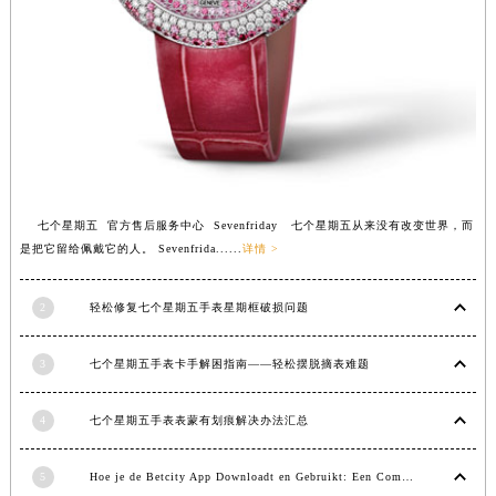
福建省漳州市龙文区步港路七个星期五售后服务中心（需提前预约）
江苏省常州市新北区龙锦路1590号现代传媒中心5号楼10层1008室七个星期五售后服务中心（需提前预约）
江苏省淮安市清江浦区淮海北路七个星期五售后服务中心（需提前预约）
江苏省连云港市海州区通灌北路七个星期五售后服务中心（需提前预约）
江苏省南京市秦淮区中山南路1号南京中心22层22-C1-C3室七个星期五售后服务中心（需提前预约）
江苏省宿迁市宿城区西湖路七个星期五售后服务中心（需提前预约）
江苏省泰州市海陵区永定东路399号置地商务中心东塔（华润万象城）17层1706室七个星期五售后服务中心（需提前预约）
七个星期五 官方售后服务中心 Sevenfriday 七个星期五从来没有改变世界，而
江苏省徐州市鼓楼区淮海东路29号苏宁广场IFC国际金融中心35层3508室七个星期五售后服务中心（需提前预约）
是把它留给佩戴它的人。 Sevenfrida......
详情 >
江苏省盐城市盐都区世纪大道5号盐城金融城写字楼1号楼16层1604室七个星期五售后服务中心（需提前预约）
江苏省扬州市邗江区国展路29号星耀天地写字楼1号楼18层1803室七个星期五售后服务中心（需提前预约）
2
轻松修复七个星期五手表星期框破损问题
江苏省镇江市京口区中山东路七个星期五售后服务中心（需提前预约）
江西省抚州市临川区赣东大道七个星期五售后服务中心（需提前预约）
3
七个星期五手表卡手解困指南——轻松摆脱摘表难题
江西省赣州市章贡区文清路七个星期五售后服务中心（需提前预约）
4
七个星期五手表表蒙有划痕解决办法汇总
江西省吉安市吉州区井冈山大道七个星期五售后服务中心（需提前预约）
江西省景德镇市珠山区珠山中路七个星期五售后服务中心（需提前预约）
5
Hoe je de Betcity App Downloadt en Gebruikt: Een Complete Gids
江西省九江市浔阳区浔阳路七个星期五售后服务中心（需提前预约）