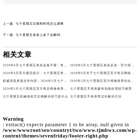
辽宁省沈阳市沈河区中街路137号亨得利名表维修授权店1楼七个星期五售后服务中心（需提前预约）
辽宁省沈阳市沈河区中街路83号亨得利名表维修授权店1楼七个星期五售后服务中心（需提前预约）
北京市朝阳区建国门外大街甲6号华熙国际中心D座11层1102室七个星期五售后服务中心（北京总部）（需提前预约）
上一篇:
七个星期五日期和时间怎么调整
北京市东城区东长安街1号王府井东方广场W3座6层602室七个星期五售后服务中心（需提前预约）
下一篇:
七个星期五发条上多了会断吗
河北省保定市竞秀区朝阳北大街北国先天下七个星期五售后服务中心（需提前预约）
内蒙古自治区阿拉善盟市左旗土尔扈特大街七个星期五售后服务中心（需提前预约）
相关文章
内蒙古自治区巴彦淖尔市临河区新华街七个星期五售后服务中心（需提前预约）
2026年6月七个星期五表友必备手册：售后网点搬迁及新开
2026年6月七个星期五表友必读：官方保养维修中心搬迁新开明细
内蒙古自治区包头市青山区幸福路甲3号王府井百货名表维修七个星期五售后服务中心（需提前预约）
2026年6月官方最后提示：七个星期五售后网点迁址与增设
2026年6月关于七个星期五官方售后网络搬迁及新增的补充修订说明文件
内蒙古自治区赤峰市红山区哈达街七个星期五售后服务中心（需提前预约）
权威消息来源文件内容：2026年5月七个星期五维修保养中心迁址与新增详情
2026年5月七个星期五官方维修保养综合服务网最终迁址及新增网点确认
内蒙古自治区鄂尔多斯市东胜区伊金霍洛街七个星期五售后服务中心（需提前预约）
2026年5月七个星期五官方售后维修保养综合服务网络补充发布确认文件
七个星期五手表表蒙有划痕处理技巧推荐
内蒙古自治区呼伦贝尔市海拉尔区中央街七个星期五售后服务中心（需提前预约）
七个星期五机械表机芯生锈解决技巧是什么
七个星期五手表表带过长解决方法
内蒙古自治区通辽市科尔沁区明仁大街七个星期五售后服务中心（需提前预约）
内蒙古自治区乌海市海勃湾区人民南路七个星期五售后服务中心（需提前预约）
Warning
内蒙古自治区乌兰察布市集宁区恩和大街七个星期五售后服务中心（需提前预约）
: extract() expects parameter 1 to be array, null given in
内蒙古自治区锡林郭勒盟市锡林浩特市光明街与额尔敦路交叉口七个星期五售后服务中心（需提前预约）
/www/wwwroot/seo/countryt/two/www.tjmbwx.com/wp-
content/themes/sevenfriday/footer-right.php
内蒙古自治区兴安盟市乌兰浩特市兴安大街七个星期五售后服务中心（需提前预约）