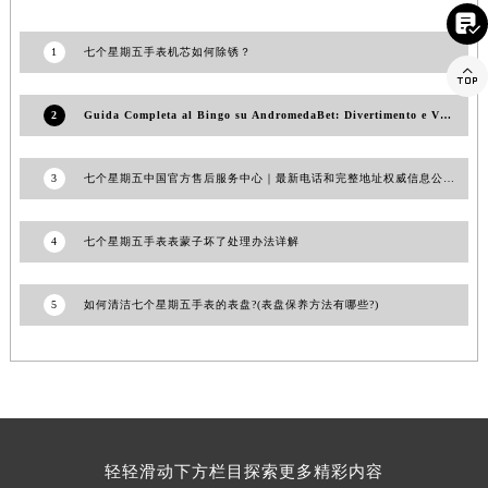

山东省枣庄市滕州市北辛路与善国路交叉口七个星期五售后服务中心（需提前预约）
山东省淄博市张店区金晶大道七个星期五售后服务中心（需提前预约）
1
七个星期五手表机芯如何除锈？

上海市黄浦区南京东路299号宏伊国际广场写字楼8层806室七个星期五售后服务中心（需提前预约）
上海市徐汇区虹桥路3号港汇中心2座37层3705室七个星期五售后服务中心（需提前预约）
2
Guida Completa al Bingo su AndromedaBet: Divertimento e Vincite!
浙江省杭州市上城区钱江路1366号华润大厦A座5层503-5室七个星期五售后服务中心（需提前预约）
浙江省湖州市吴兴区劳动路七个星期五售后服务中心（需提前预约）
3
七个星期五中国官方售后服务中心｜最新电话和完整地址权威信息公示（2026年7月最新）
浙江省嘉兴市南湖区广益路705号嘉兴世界贸易中心A座13层1304室七个星期五售后服务中心（需提前预约）
浙江省金华市金东区东市南街777号金华万达广场4号楼22楼2209室七个星期五售后服务中心（需提前预约）
4
七个星期五手表表蒙子坏了处理办法详解
浙江省丽水市莲都区解放街七个星期五售后服务中心（需提前预约）
浙江省宁波市江北区大闸南路500号来福士广场办公楼20层2009室七个星期五售后服务中心（需提前预约）
5
如何清洁七个星期五手表的表盘?(表盘保养方法有哪些?)
浙江省衢州市柯城区上街七个星期五售后服务中心（需提前预约）
浙江省绍兴市越城区胜利东路379号世茂天际中心写字楼8层805室七个星期五售后服务中心（需提前预约）
浙江省舟山市定海区解放东路七个星期五售后服务中心（需提前预约）
澳门特别行政区大堂区议事亭前地（新马路）七个星期五售后服务中心（需提前预约）
澳门特别行政区风顺堂区南湾大马路七个星期五售后服务中心（需提前预约）
轻轻滑动下方栏目探索更多精彩内容
澳门特别行政区花地玛堂区关闸广场七个星期五售后服务中心（需提前预约）