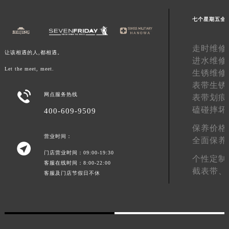
澳门特别行政区花王堂区大三巴商圈七个星期五售后服务中心（需提前预约）
七个星期五全
澳门特别行政区嘉模堂区官也街七个星期五售后服务中心（需提前预约）
澳门省路氹城市金光大道七个星期五售后服务中心（需提前预约）
走时维修
让该相遇的人,都相遇。
澳门特别行政区望德堂区塔石广场七个星期五售后服务中心（需提前预约）
进水维修
福建省福州市鼓楼区五四路128-1号恒力城写字楼15层03室七个星期五售后服务中心（需提前预约）
Let the meet, meet.
生锈维修
福建省厦门市思明区湖滨东路95号万象城华润大厦B座11层1104室七个星期五售后服务中心（需提前预约）
表带生锈

网点服务热线
广东省潮州市潮安区新风路与潮汕路交汇处七个星期五售后服务中心（需提前预约）
表带划痕
磕碰摔坏
400-609-9509
广东省广州市天河区天河路230号万菱汇国际中心A塔7层704室七个星期五售后服务中心（需提前预约）
广东省广州市越秀区环市东路371-375号世界贸易中心大厦南塔15层1507室七个星期五售后服务中心（需提前预约）
保养价格
营业时间：
广东省河源市源城区越王大道七个星期五售后服务中心（需提前预约）
全面保养

门店营业时间：09:00-19:30
广东省惠州市惠城区江北文昌一路7号华贸大厦1座30层3005室七个星期五售后服务中心（需提前预约）
个性定制
客服在线时间：8:00-22:00
广东省江门市蓬江区广场西路七个星期五售后服务中心（需提前预约）
截表带、
客服及门店节假日不休
广东省揭阳市榕城进贤门步行街七个星期五售后服务中心（需提前预约）
广东省茂名市电白区水东街道迎宾大道七个星期五售后服务中心（需提前预约）
广东省梅州市梅江区金燕大道七个星期五售后服务中心（需提前预约）
广东省清远市清城区湖西路七个星期五售后服务中心（需提前预约）