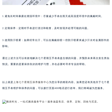
黑龙江省大庆市萨尔图区会战大街七个星期五售后服务中心（需提前预约）
黑龙江省鹤岗市向阳区红军路七个星期五售后服务中心（需提前预约）
1.避免长时间暴露在潮湿环境中：尽量减少手表在雨天或高湿度环境中的佩戴时间。
黑龙江省黑河市爱辉区中央街七个星期五售后服务中心（需提前预约）
黑龙江省鸡西市鸡冠区红军路七个星期五售后服务中心（需提前预约）
2.定期保养：定期对手表进行清洁和检查，及时发现并处理可能的问题。
黑龙江省佳木斯市向阳区长安路七个星期五售后服务中心（需提前预约）
黑龙江省牡丹江市东安区太平路七个星期五售后服务中心（需提前预约）
3.使用防汗喷雾：如果经常出汗，可以在佩戴前喷一些防汗喷雾来减少汗水对金属部件的
影响。
黑龙江省七台河市桃山区大同街七个星期五售后服务中心（需提前预约）
黑龙江省齐齐哈尔市龙沙区龙华路七个星期五售后服务中心（需提前预约）
通过上述方法可以有效地解决七个星期五手表表盘生锈的问题，并预防未来再次发生类似
黑龙江省双鸭山市尖山区新兴大街七个星期五售后服务中心（需提前预约）
情况。重要的是要保持良好的维护习惯，并在必要时寻求专业的帮助。
黑龙江省绥化市北林区新华街与康庄路交叉口七个星期五售后服务中心（需提前预约）
黑龙江省伊春市伊美区通河路七个星期五售后服务中心（需提前预约）
吉林省白城市洮北区明仁南街七个星期五售后服务中心（需提前预约）
以上就是
上海七个星期五保养服务中心
为您分享的精彩内容。如果您还有其他关于七个星
期五手表维护和保养的问题，可以拨打页面400电话进行咨询，我们将竭诚为您服务。
吉林省白山市浑江区浑江大街七个星期五售后服务中心（需提前预约）
吉林省吉林市船营区河南街七个星期五售后服务中心（需提前预约）
吉林省辽源市龙山区人民大街七个星期五售后服务中心（需提前预约）
吉林省梅河口市新华街道梅河大街七个星期五售后服务中心（需提前预约）