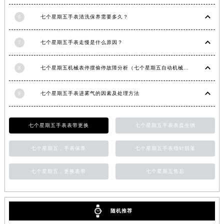
江西省南昌市红谷滩新区红谷中大道998号绿地双子塔（中央广场）A1座办公楼14层1407室七个星期五售后服务中心（需提前预约）
6
七个星期五手表清洗保养需要多久？
江西省萍乡市安源区萍安北大道与康庄路交叉口七个星期五售后服务中心（需提前预约）
江西省上饶市信州区滨江西路七个星期五售后服务中心（需提前预约）
7
七个星期五手表走慢是什么原因？
江西省新余市渝水区北湖西路七个星期五售后服务中心（需提前预约）
江西省宜春市袁州区中山中路七个星期五售后服务中心（需提前预约）
8
七个星期五机械表停摆偷停故障分析（七个星期五自动机械手表走停的原因）
江西省鹰潭市月湖区胜利东路七个星期五售后服务中心（需提前预约）
9
七个星期五手表进雾气的因素及处理方法
山东省德州市德城区东风中路七个星期五售后服务中心（需提前预约）
山东省东营市东营区济南路七个星期五售后服务中心（需提前预约）
山东省济南市历下区经十路11111号华润中心写字楼（万象城）15层1508室七个星期五售后服务中心（需提前预约）
七个星期五手表表带更换
七个星期五手表表盘生锈
山东省济宁市任城区太白楼路七个星期五售后服务中心（需提前预约）
七个星期五，手表保养
七个星期五手表指针脱落
山东省莱芜市文化南路8号银座商城名表维修一楼名表维修七个星期五售后服务中心（需提前预约）
山东省临沂市兰山区解放路七个星期五售后服务中心（需提前预约）
七个星期五，更换表带
七个星期五售后
山东省日照市东港区烟台路七个星期五售后服务中心（需提前预约）
山东省泰安市泰山区财源街道泰山大街七个星期五售后服务中心（需提前预约）
山东省威海市环翠区新威海路89号振华商厦一楼名表维修七个星期五售后服务中心（需提前预约）
随机推荐
山东省潍坊市奎文区东风东街七个星期五售后服务中心（需提前预约）