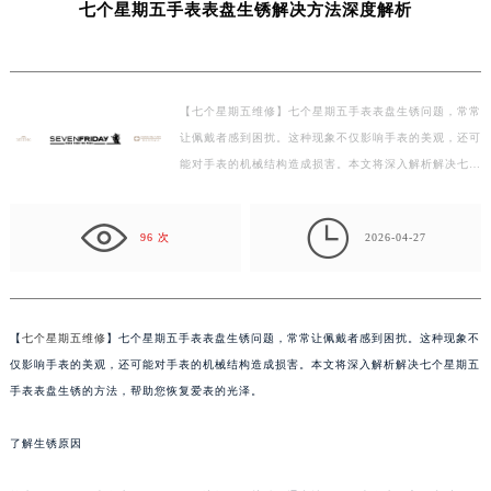
七个星期五手表表盘生锈解决方法深度解析
盐城市盐都区世纪大道5号盐城金融城写字楼1号楼16层1604室（需提前预约）
泰州市海陵区永定东路399号置地商务中心东塔写字楼（华润万象城）17层1706室（需提前预约）
宁波市江北区大闸南路500号来福士广场办公楼20层2009室（需提前预约）
【七个星期五维修】七个星期五手表表盘生锈问题，常常
杭州市上城区钱江路1366号华润大厦写字楼A座5层503-5室（需提前预约）
让佩戴者感到困扰。这种现象不仅影响手表的美观，还可
金华市金东区东市南街777号金华万达广场写字楼4号楼22层2209室（需提前预约）
能对手表的机械结构造成损害。本文将深入解析解决七个
绍兴市越城区胜利东路379号世茂天际中心写字楼8层805室（需提前预约）
星期五手表表盘生锈的方法，帮助您恢复爱表的光泽。
嘉兴市南湖区广益路705号嘉兴世界贸易中心写字楼A座13层1304室（需提前预约）
…

南昌市红谷滩新区红谷中大道998号绿地双子塔（中央广场）A1座办公楼14层07室（需提前预约）
96 次
2026-04-27
济南市历下区经十路11111号华润中心写字楼（万象城）15层1508室（需提前预约）
广州市天河区天河路230号万菱汇国际中心写字楼A塔7层704室（需提前预约）
广州市越秀区环市东路371-375号世界贸易中心大厦南塔写字楼15层07室（需提前预约）
【
七个星期五维修
】七个星期五手表表盘生锈问题，常常让佩戴者感到困扰。这种现象不
深圳市罗湖区深南东路5001号华润大厦写字楼17层1701室（需提前预约）
仅影响手表的美观，还可能对手表的机械结构造成损害。本文将深入解析解决七个星期五
惠州市惠城区江北文昌一路7号华贸大厦写字楼1座30层05室（需提前预约）
手表表盘生锈的方法，帮助您恢复爱表的光泽。
厦门市思明区湖滨东路95号华润大厦写字楼B座11层1104室（需提前预约）
了解生锈原因
福州市鼓楼区五四路128-1号恒力城写字楼15层03室（需提前预约）
成都市锦江区人民东路6号SAC东原中心写字楼24层2406B室（需提前预约）