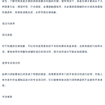
首先，了解导致表盘生锈的原因是解决问题的关键。通常情况下，表盘生锈主要由以下几
重庆市江北区观音桥步行街2号融恒时代广场写字楼9层902室（需提前预约）
种因素引起：潮湿环境、汗水残留、金属接触腐蚀等。当金属表面接触到水分或其他腐蚀
长沙市芙蓉区定王台街道建湘路393号世茂环球金融中心写字楼（芙蓉广场）10层13室（需提前预约）
性物质时，容易形成氧化层，从而导致生锈现象。
郑州市二七区铭功路10号华润大厦写字楼29层2905室（需提前预约）
清洁与保养
太原市迎泽区解放路15号亨得利名表服务中心（品牌授权店）3层整层（需提前预约）
沈阳市沈河区中街路137号亨得利名表服务中心（品牌授权店）1层整层（需提前预约）
清洁表面
沈阳市沈河区中街路83号亨得利名表服务中心（品牌授权店）1层整层（需提前预约）
乌鲁木齐市天山区红山路26号时代广场（CCMALL）C座17层17-B（需提前预约）
对于轻微的生锈现象，可以尝试使用柔软的干布轻轻擦拭表盘表面，去除表面的污垢和水
温州市鹿城区锦绣路1067号置信广场10层1015室（需提前预约）
渍。避免使用含有酸性或碱性成分的清洁剂，因为这些成分可能会加剧腐蚀。
哈尔滨市道里区友谊西路600号富力中心T2座写字楼29层03室（需提前预约）
使用专业清洁剂
大连市中山区人民路15号国际金融大厦7层G室（需提前预约）
佛山市禅城区季华五路57号万科金融中心C座12层1205室（需提前预约）
如果污渍较重或已经形成了明显的锈迹，则需要使用专门的手表清洁剂进行处理。市面上
东莞市东城街道鸿福东路1号民盈国贸中心T1写字楼9层907室（需提前预约）
有许多针对金属制品设计的专业清洁剂，它们能够有效去除污渍和锈迹而不会损伤手表表
无锡市梁溪区人民中路139号恒隆广场写字楼1座11层1104室（需提前预约）
面。
南通市崇川区工农路57号圆融广场写字楼16层1603室（需提前预约）
苏州市苏州工业园区星港街199号苏州中心办公楼C座22层08室（需提前预约）
专业修复
武汉市江汉区解放大道686号世界贸易大厦38层09室（需提前预约）