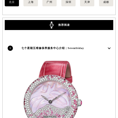
北京
上海
广州
深圳
天津
成都
安徽省滁州市琅琊区南谯北路七个星期五售后服务中心（需提前预约）
安徽省阜阳市颍州区颍州北路七个星期五售后服务中心（需提前预约）
安徽省淮北市相山区淮海路七个星期五售后服务中心（需提前预约）
推荐阅读
安徽省淮南市田家庵区国庆中路七个星期五售后服务中心（需提前预约）
安徽省黄山市屯溪区黄山西路七个星期五售后服务中心（需提前预约）
安徽省六安市金安区解放中路七个星期五售后服务中心（需提前预约）
1
七个星期五维修保养服务中心介绍 | Sevenfriday
安徽省马鞍山市雨山区湖南西路七个星期五售后服务中心（需提前预约）
安徽省宿州市埇桥区人民中路七个星期五售后服务中心（需提前预约）
安徽省铜陵市铜官区石城大道七个星期五售后服务中心（需提前预约）
安徽省芜湖市镜湖区中山路步行街七个星期五售后服务中心（需提前预约）
安徽省宣城市宣州区叠嶂西路七个星期五售后服务中心（需提前预约）
福建省龙岩市新罗区九一南路七个星期五售后服务中心（需提前预约）
福建省南平市建阳区人民西路七个星期五售后服务中心（需提前预约）
福建省宁德市蕉城区天湖东路七个星期五售后服务中心（需提前预约）
福建省莆田市城厢区霞林街道荔华东大道七个星期五售后服务中心（需提前预约）
福建省三明市三元区东乾二路七个星期五售后服务中心（需提前预约）