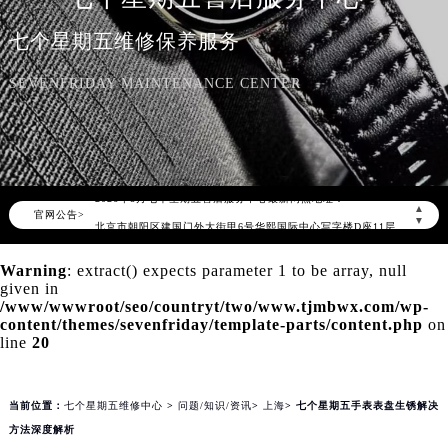
七个星期五维修保养服务
SEVENFRIDAY MAINTENANCE CENTER
2026年8月七个星期五中国区售后服务网络优化升级公告
2026年8月七个星期五全国官方售后客户服务热线：400-609-9509
七个星期五官方全国统一服务热线400-609-9509，服务覆盖中国大陆、香港、澳门、台湾全部区域（非大陆需加拨“+86”）
2026年8月七个星期五售后服务中心最新网点地址：
▲
官网公告>
北京市朝阳区建国门外大街甲6号华熙国际中心写字楼D座11层1102室（北京总部）（需提前预约）
▼
北京市东城区东长安街1号东方广场写字楼W3座6层602室（需提前预约）
Warning
: extract() expects parameter 1 to be array, null
天津市和平区赤峰道136号天津国际金融中心写字楼26层2603室（需提前预约）
given in
上海市徐汇区虹桥路3号港汇中心写字楼2座37层3705室（需提前预约）
/www/wwwroot/seo/countryt/two/www.tjmbwx.com/wp-
content/themes/sevenfriday/template-parts/content.php
on
上海市黄浦区南京东路299号宏伊国际广场写字楼8层806室（需提前预约）
line
20
南京市秦淮区中山南路1号（新街口）南京中心写字楼22层C1-1室（需提前预约）
常州市新北区龙锦路1590号现代传媒中心写字楼5号楼10层1008室（需提前预约）
当前位置：
七个星期五维修中心
>
问题/知识/资讯
>
上海
> 七个星期五手表表盘生锈解决
徐州市鼓楼区淮海东路29号苏宁广场IFC国际金融中心写字楼35层3508室（需提前预约）
方法深度解析
扬州市邗江区国展路29号星耀天地写字楼1号楼18层1803室（需提前预约）