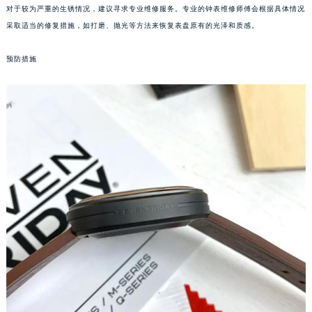
对于较为严重的生锈情况，建议寻求专业维修服务。专业的钟表维修师傅会根据具体情况
南宁市青秀区金湖路59号地王大厦12楼1224室（需提前预约）
采取适当的修复措施，如打磨、抛光等方法来恢复表盘原有的光泽和质感。
合肥市蜀山区潜山路111号万象城华润大厦B座12楼03室（需提前预约）
泉州市丰泽区宝洲路729号浦西万达中心写字楼A座7楼709室（需提前预约）
预防措施
青岛市南区山东路6号华润大厦B座22层04室（需提前预约）
烟台市芝罘区胜利路139号万达金融中心A座907室（需提前预约）
长春市朝阳区西安大路727号中银大厦A座(旺进大厦)18层09室（需提前预约）
贵阳市南明区都司高架桥路33号亨特国际金融中心14楼14D（需提前预约）
昆明市盘龙区北京路928号同德昆明广场写字楼10层06室（需提前预约）
石家庄市长安区中山东路39号勒泰中心写字楼B座13层07室（需提前预约）
西安市碑林区南关正街88号华侨城长安国际中心E座6楼10室（需提前预约）
海口市龙华区金贸东路5号海口华润大厦B座17层1707室（需提前预约）
唐山市路南区新华东道100号万达广场写字楼A座10层1002室（需提前预约）
台州市椒江区东海大道1800号腾达中心东1幢20楼2002室（需提前预约）
内蒙古自治区呼和浩特市玉泉区大学西街70号华润万象城写字楼（鄂尔多斯大厦）23层2326室（需提前预约）
甘肃省兰州市七里河区西津西路16号兰州中心写字楼21层2102室（需提前预约）
重庆市解放碑渝中区民权路28号英利国际金融中心写字楼20层01室（需提前预约）