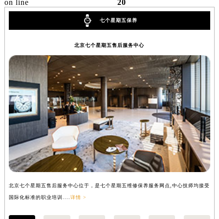
on line
20
山西省大同市平城区迎宾街七个星期五售后服务中心（需提前预约）
七个星期五保养
山西省晋城市城区黄华街七个星期五售后服务中心（需提前预约）
山西省晋中市榆次区顺城街七个星期五售后服务中心（需提前预约）
北京七个星期五售后服务中心
山西省临汾市尧都区解放路七个星期五售后服务中心（需提前预约）
山西省吕梁市离石区永宁中路与建设街交叉口七个星期五售后服务中心（需提前预约）
山西省朔州市朔城区怡西路与鄯阳西街交汇处七个星期五售后服务中心（需提前预约）
山西省忻州市忻府区和平东街与七一南路交叉口七个星期五售后服务中心（需提前预约）
山西省阳泉市郊区平阳东街与新城大道交叉口七个星期五售后服务中心（需提前预约）
山西省运城市盐湖区河东街七个星期五售后服务中心（需提前预约）
山西省长治市潞州区英雄中路七个星期五售后服务中心（需提前预约）
山西省太原市迎泽区迎泽街道解放路15号亨得利名表维修授权店3楼七个星期五售后服务中心（需提前预约）
天津市和平区赤峰道136号天津国际金融中心26层2603室七个星期五售后服务中心（需提前预约）
安徽省安庆市迎江区人民路七个星期五售后服务中心（需提前预约）
北京七个星期五售后服务中心位于，是七个星期五维修保养服务网点,中心技师均接受
上
安徽省蚌埠市蚌山区淮河路七个星期五售后服务中心（需提前预约）
国际化标准的职业培训....
详情 >
国际
安徽省亳州市谯城区魏武大道七个星期五售后服务中心（需提前预约）
安徽省池州市贵池区长江路七个星期五售后服务中心（需提前预约）