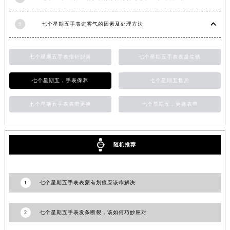
山东省枣庄市滕州市北辛路与善国路交叉口七个星期五售后服务中心（需提前预约）
山东省淄博市张店区金晶大道七个星期五售后服务中心（需提前预约）
9
七个星期五手表进雾气的因素及处理方法
上海市黄浦区南京东路299号宏伊国际广场写字楼8层806室七个星期五售后服务中心（需提前预约）
上海市徐汇区虹桥路3号港汇中心2座37层3705室七个星期五售后服务中心（需提前预约）
七个星期五手表指针脱落
七个星期五手表表盘生锈
浙江省杭州市上城区钱江路1366号华润大厦A座5层503-5室七个星期五售后服务中心（需提前预约）
浙江省湖州市吴兴区劳动路七个星期五售后服务中心（需提前预约）
七个星期五，手表保养
七个星期五售后
浙江省嘉兴市南湖区广益路705号嘉兴世界贸易中心A座13层1304室七个星期五售后服务中心（需提前预约）
浙江省金华市金东区东市南街777号金华万达广场4号楼22楼2209室七个星期五售后服务中心（需提前预约）
七个星期五手表表带更换
七个星期五，更换表带
浙江省丽水市莲都区解放街七个星期五售后服务中心（需提前预约）
浙江省宁波市江北区大闸南路500号来福士广场办公楼20层2009室七个星期五售后服务中心（需提前预约）
随机推荐
浙江省衢州市柯城区上街七个星期五售后服务中心（需提前预约）
浙江省绍兴市越城区胜利东路379号世茂天际中心写字楼8层805室七个星期五售后服务中心（需提前预约）
浙江省舟山市定海区解放东路七个星期五售后服务中心（需提前预约）
1
七个星期五手表表蒙有划痕应该咋解决
澳门特别行政区大堂区议事亭前地（新马路）七个星期五售后服务中心（需提前预约）
澳门特别行政区风顺堂区南湾大马路七个星期五售后服务中心（需提前预约）
2
七个星期五手表发条断裂，该如何巧妙应对
澳门特别行政区花地玛堂区关闸广场七个星期五售后服务中心（需提前预约）