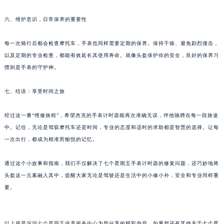
黑龙江省大庆市萨尔图区会战大街七个星期五售后服务中心（需提前预约）
黑龙江省鹤岗市向阳区红军路七个星期五售后服务中心（需提前预约）
六、维护意识，日常保养的重要性
黑龙江省黑河市爱辉区中央街七个星期五售后服务中心（需提前预约）
每一次骑行后都会检查摩托车，手表也同样需要定期的保养。保持干燥、避免剧烈撞击，
黑龙江省鸡西市鸡冠区红军路七个星期五售后服务中心（需提前预约）
以及定期的专业检查，都能有效延长其使用寿命。就像头盔保护你的安全，良好的保养习
黑龙江省佳木斯市向阳区长安路七个星期五售后服务中心（需提前预约）
惯则是手表的守护神。
黑龙江省牡丹江市东安区太平路七个星期五售后服务中心（需提前预约）
黑龙江省七台河市桃山区大同街七个星期五售后服务中心（需提前预约）
七、结语：享受时间之旅
黑龙江省齐齐哈尔市龙沙区龙华路七个星期五售后服务中心（需提前预约）
黑龙江省双鸭山市尖山区新兴大街七个星期五售后服务中心（需提前预约）
经过这一番“维修旅程”，希望杰克的手表计时器能再次准确无误，伴他驰骋在每一段旅途
中。记住，无论是驾驭摩托车还是时间，专业的态度和适时的求助都是智慧的选择。让每
黑龙江省绥化市北林区新华街与康庄路交叉口七个星期五售后服务中心（需提前预约）
一次出行，都成为精准而愉悦的记忆。
黑龙江省伊春市伊美区通河路七个星期五售后服务中心（需提前预约）
吉林省白城市洮北区明仁南街七个星期五售后服务中心（需提前预约）
通过这个小故事和指南，我们不仅解决了七个星期五手表计时器的修复问题，还巧妙地将
吉林省白山市浑江区浑江大街七个星期五售后服务中心（需提前预约）
头盔这一元素融入其中，提醒大家无论是驾驶还是生活中的小修小补，安全和专业同样重
吉林省吉林市船营区河南街七个星期五售后服务中心（需提前预约）
要。
吉林省辽源市龙山区人民大街七个星期五售后服务中心（需提前预约）
吉林省梅河口市新华街道梅河大街七个星期五售后服务中心（需提前预约）
以上就是
深圳七个星期五保养服务中心
为您分享的精彩内容。如果您还有其他关于七个星