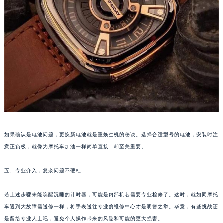
南宁市青秀区金湖路59号地王大厦12楼1224室（需提前预约）
合肥市蜀山区潜山路111号万象城华润大厦B座12楼03室（需提前预约）
泉州市丰泽区宝洲路729号浦西万达中心写字楼A座7楼709室（需提前预约）
青岛市南区山东路6号华润大厦B座22层04室（需提前预约）
烟台市芝罘区胜利路139号万达金融中心A座907室（需提前预约）
长春市朝阳区西安大路727号中银大厦A座(旺进大厦)18层09室（需提前预约）
贵阳市南明区都司高架桥路33号亨特国际金融中心14楼14D（需提前预约）
昆明市盘龙区北京路928号同德昆明广场写字楼10层06室（需提前预约）
石家庄市长安区中山东路39号勒泰中心写字楼B座13层07室（需提前预约）
西安市碑林区南关正街88号华侨城长安国际中心E座6楼10室（需提前预约）
如果确认是电池问题，更换新电池就是重焕生机的秘诀。选择合适型号的电池，安装时注
海口市龙华区金贸东路5号海口华润大厦B座17层1707室（需提前预约）
意正负极，就像为摩托车加油一样简单直接，却至关重要。
唐山市路南区新华东道100号万达广场写字楼A座10层1002室（需提前预约）
台州市椒江区东海大道1800号腾达中心东1幢20楼2002室（需提前预约）
五、专业介入，复杂问题不硬杠
内蒙古自治区呼和浩特市玉泉区大学西街70号华润万象城写字楼（鄂尔多斯大厦）23层2326室（需提前预约）
若上述步骤未能唤醒沉睡的计时器，可能是内部机芯需要专业检修了。这时，就如同摩托
甘肃省兰州市七里河区西津西路16号兰州中心写字楼21层2102室（需提前预约）
车遇到大故障需送修一样，将手表送往专业的维修中心才是明智之举。毕竟，有些挑战还
重庆市解放碑渝中区民权路28号英利国际金融中心写字楼20层01室（需提前预约）
是留给专业人士吧，避免个人操作带来的风险和可能的更大损害。