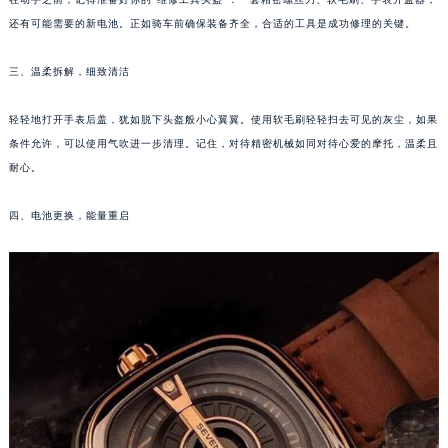
重庆市江北区观音桥步行街2号融恒时代广场写字楼9层902室（需提前预约）
还有可能需要的新电池。正如骑车前确保装备齐全，合适的工具是成功修理的关键。
长沙市芙蓉区定王台街道建湘路393号世茂环球金融中心写字楼（芙蓉广场）10层13室（需提前预约）
郑州市二七区铭功路10号华润大厦写字楼29层2905室（需提前预约）
三、温柔拆解，细致清洁
太原市迎泽区解放路15号亨得利名表服务中心（品牌授权店）3层整层（需提前预约）
沈阳市沈河区中街路137号亨得利名表服务中心（品牌授权店）1层整层（需提前预约）
轻轻地打开手表后盖，犹如脱下头盔般小心翼翼。使用软毛刷轻轻扫去可见的灰尘，如果
沈阳市沈河区中街路83号亨得利名表服务中心（品牌授权店）1层整层（需提前预约）
条件允许，可以使用气吹进一步清理。记住，对待精密机械如同对待心爱的摩托，温柔且
耐心。
乌鲁木齐市天山区红山路26号时代广场（CCMALL）C座17层17-B（需提前预约）
温州市鹿城区锦绣路1067号置信广场10层1015室（需提前预约）
四、电池更换，能量重启
哈尔滨市道里区友谊西路600号富力中心T2座写字楼29层03室（需提前预约）
大连市中山区人民路15号国际金融大厦7层G室（需提前预约）
佛山市禅城区季华五路57号万科金融中心C座12层1205室（需提前预约）
东莞市东城街道鸿福东路1号民盈国贸中心T1写字楼9层907室（需提前预约）
无锡市梁溪区人民中路139号恒隆广场写字楼1座11层1104室（需提前预约）
南通市崇川区工农路57号圆融广场写字楼16层1603室（需提前预约）
苏州市苏州工业园区星港街199号苏州中心办公楼C座22层08室（需提前预约）
武汉市江汉区解放大道686号世界贸易大厦38层09室（需提前预约）