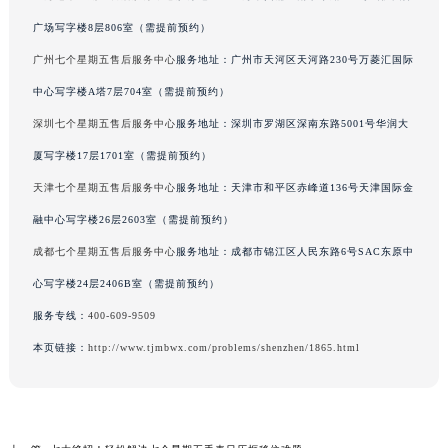
辽宁省沈阳市沈河区中街路137号亨得利名表维修授权店1楼七个星期五售后服务中心（需提前预约）
广场写字楼8层806室（需提前预约）
辽宁省沈阳市沈河区中街路83号亨得利名表维修授权店1楼七个星期五售后服务中心（需提前预约）
广州七个星期五售后服务中心
服务地址：广州市天河区天河路230号万菱汇国际
北京市朝阳区建国门外大街甲6号华熙国际中心D座11层1102室七个星期五售后服务中心（北京总部）（需提前预约）
北京市东城区东长安街1号王府井东方广场W3座6层602室七个星期五售后服务中心（需提前预约）
中心写字楼A塔7层704室（需提前预约）
河北省保定市竞秀区朝阳北大街北国先天下七个星期五售后服务中心（需提前预约）
深圳七个星期五售后服务中心
服务地址：深圳市罗湖区深南东路5001号华润大
内蒙古自治区阿拉善盟市左旗土尔扈特大街七个星期五售后服务中心（需提前预约）
厦写字楼17层1701室（需提前预约）
内蒙古自治区巴彦淖尔市临河区新华街七个星期五售后服务中心（需提前预约）
天津七个星期五售后服务中心
服务地址：天津市和平区赤峰道136号天津国际金
内蒙古自治区包头市青山区幸福路甲3号王府井百货名表维修七个星期五售后服务中心（需提前预约）
融中心写字楼26层2603室（需提前预约）
内蒙古自治区赤峰市红山区哈达街七个星期五售后服务中心（需提前预约）
成都七个星期五售后服务中心
服务地址：成都市锦江区人民东路6号SAC东原中
内蒙古自治区鄂尔多斯市东胜区伊金霍洛街七个星期五售后服务中心（需提前预约）
心写字楼24层2406B室（需提前预约）
内蒙古自治区呼伦贝尔市海拉尔区中央街七个星期五售后服务中心（需提前预约）
内蒙古自治区通辽市科尔沁区明仁大街七个星期五售后服务中心（需提前预约）
服务专线：
400-609-9509
内蒙古自治区乌海市海勃湾区人民南路七个星期五售后服务中心（需提前预约）
本页链接：
http://www.tjmbwx.com/problems/shenzhen/1865.html
内蒙古自治区乌兰察布市集宁区恩和大街七个星期五售后服务中心（需提前预约）
内蒙古自治区锡林郭勒盟市锡林浩特市光明街与额尔敦路交叉口七个星期五售后服务中心（需提前预约）
内蒙古自治区兴安盟市乌兰浩特市兴安大街七个星期五售后服务中心（需提前预约）