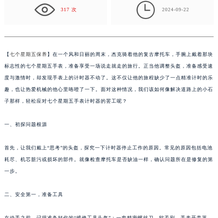
这…
盐城市盐都区世纪大道5号盐城金融城写字楼1号楼16层1604室（需提前预约）

317 次
2024-09-22
泰州市海陵区永定东路399号置地商务中心东塔写字楼（华润万象城）17层1706室（需提前预约）
宁波市江北区大闸南路500号来福士广场办公楼20层2009室（需提前预约）
杭州市上城区钱江路1366号华润大厦写字楼A座5层503-5室（需提前预约）
【
七个星期五保养
】在一个风和日丽的周末，杰克骑着他的复古摩托车，手腕上戴着那块
金华市金东区东市南街777号金华万达广场写字楼4号楼22层2209室（需提前预约）
标志性的七个星期五手表，准备享受一场说走就走的旅行。正当他调整头盔，准备感受速
绍兴市越城区胜利东路379号世茂天际中心写字楼8层805室（需提前预约）
度与激情时，却发现手表上的计时器不动了。这不仅让他的旅程缺少了一点精准计时的乐
嘉兴市南湖区广益路705号嘉兴世界贸易中心写字楼A座13层1304室（需提前预约）
趣，也让热爱机械的他心里咯噔了一下。面对这种情况，我们该如何像解决道路上的小石
南昌市红谷滩新区红谷中大道998号绿地双子塔（中央广场）A1座办公楼14层07室（需提前预约）
子那样，轻松应对七个星期五手表计时器的罢工呢？
济南市历下区经十路11111号华润中心写字楼（万象城）15层1508室（需提前预约）
广州市天河区天河路230号万菱汇国际中心写字楼A塔7层704室（需提前预约）
一、初探问题根源
广州市越秀区环市东路371-375号世界贸易中心大厦南塔写字楼15层07室（需提前预约）
首先，让我们戴上“思考”的头盔，探究一下计时器停止工作的原因。常见的原因包括电池
深圳市罗湖区深南东路5001号华润大厦写字楼17层1701室（需提前预约）
耗尽、机芯脏污或损坏的部件。就像检查摩托车是否缺油一样，确认问题所在是修复的第
惠州市惠城区江北文昌一路7号华贸大厦写字楼1座30层05室（需提前预约）
一步。
厦门市思明区湖滨东路95号华润大厦写字楼B座11层1104室（需提前预约）
福州市鼓楼区五四路128-1号恒力城写字楼15层03室（需提前预约）
二、安全第一，准备工具
成都市锦江区人民东路6号SAC东原中心写字楼24层2406B室（需提前预约）
在动手之前，记得准备好你的“维修工具头盔”：一套精密螺丝刀、软毛刷、手表开盖器，