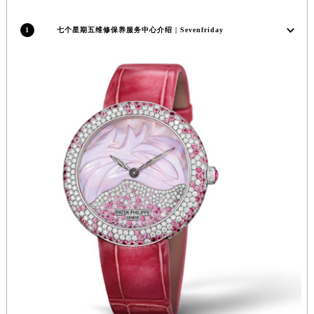
福建省漳州市龙文区步港路七个星期五售后服务中心（需提前预约）
江苏省常州市新北区龙锦路1590号现代传媒中心5号楼10层1008室七个星期五售后服务中心（需提前预约）
1
七个星期五维修保养服务中心介绍 | Sevenfriday
江苏省淮安市清江浦区淮海北路七个星期五售后服务中心（需提前预约）
江苏省连云港市海州区通灌北路七个星期五售后服务中心（需提前预约）
江苏省南京市秦淮区中山南路1号南京中心22层22-C1-C3室七个星期五售后服务中心（需提前预约）
江苏省宿迁市宿城区西湖路七个星期五售后服务中心（需提前预约）
江苏省泰州市海陵区永定东路399号置地商务中心东塔（华润万象城）17层1706室七个星期五售后服务中心（需提前预约）
江苏省徐州市鼓楼区淮海东路29号苏宁广场IFC国际金融中心35层3508室七个星期五售后服务中心（需提前预约）
江苏省盐城市盐都区世纪大道5号盐城金融城写字楼1号楼16层1604室七个星期五售后服务中心（需提前预约）
江苏省扬州市邗江区国展路29号星耀天地写字楼1号楼18层1803室七个星期五售后服务中心（需提前预约）
江苏省镇江市京口区中山东路七个星期五售后服务中心（需提前预约）
江西省抚州市临川区赣东大道七个星期五售后服务中心（需提前预约）
江西省赣州市章贡区文清路七个星期五售后服务中心（需提前预约）
江西省吉安市吉州区井冈山大道七个星期五售后服务中心（需提前预约）
江西省景德镇市珠山区珠山中路七个星期五售后服务中心（需提前预约）
江西省九江市浔阳区浔阳路七个星期五售后服务中心（需提前预约）