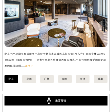
安徽省滁州市琅琊区南谯北路七个星期五售后服务中心（需提前预约）
安徽省阜阳市颍州区颍州北路七个星期五售后服务中心（需提前预约）
安徽省淮北市相山区淮海路七个星期五售后服务中心（需提前预约）
安徽省淮南市田家庵区国庆中路七个星期五售后服务中心（需提前预约）
安徽省黄山市屯溪区黄山西路七个星期五售后服务中心（需提前预约）
安徽省六安市金安区解放中路七个星期五售后服务中心（需提前预约）
安徽省马鞍山市雨山区湖南西路七个星期五售后服务中心（需提前预约）
安徽省宿州市埇桥区人民中路七个星期五售后服务中心（需提前预约）
北京七个星期五售后服务中心位于北京市东城区东长安街1号东方广场写字楼W3座6
上
安徽省铜陵市铜官区石城大道七个星期五售后服务中心（需提前预约）
层602室（需提前预约），是七个星期五维修保养服务网点,中心技师均接受国际化标
3
安徽省芜湖市镜湖区中山路步行街七个星期五售后服务中心（需提前预约）
准的职业培训....
详情 >
准的
安徽省宣城市宣州区叠嶂西路七个星期五售后服务中心（需提前预约）
福建省龙岩市新罗区九一南路七个星期五售后服务中心（需提前预约）
北京
上海
广州
深圳
天津
成都
福建省南平市建阳区人民西路七个星期五售后服务中心（需提前预约）
福建省宁德市蕉城区天湖东路七个星期五售后服务中心（需提前预约）
福建省莆田市城厢区霞林街道荔华东大道七个星期五售后服务中心（需提前预约）
推荐阅读
福建省三明市三元区东乾二路七个星期五售后服务中心（需提前预约）