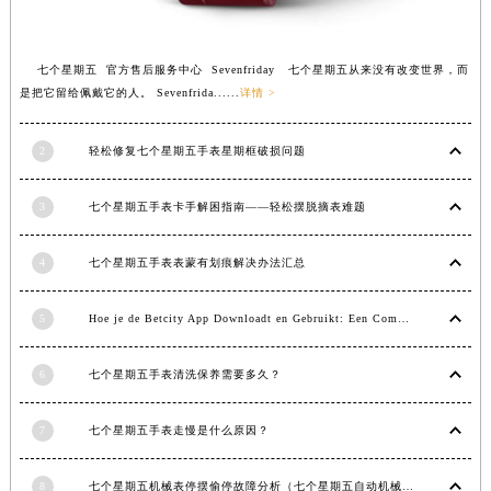
江西省南昌市红谷滩新区红谷中大道998号绿地双子塔（中央广场）A1座办公楼14层1407室七个星期五售后服务中心（需提前预约）
江西省萍乡市安源区萍安北大道与康庄路交叉口七个星期五售后服务中心（需提前预约）
江西省上饶市信州区滨江西路七个星期五售后服务中心（需提前预约）
七个星期五 官方售后服务中心 Sevenfriday 七个星期五从来没有改变世界，而
是把它留给佩戴它的人。 Sevenfrida......
详情 >
江西省新余市渝水区北湖西路七个星期五售后服务中心（需提前预约）
江西省宜春市袁州区中山中路七个星期五售后服务中心（需提前预约）
2
轻松修复七个星期五手表星期框破损问题
江西省鹰潭市月湖区胜利东路七个星期五售后服务中心（需提前预约）
山东省德州市德城区东风中路七个星期五售后服务中心（需提前预约）
3
七个星期五手表卡手解困指南——轻松摆脱摘表难题
山东省东营市东营区济南路七个星期五售后服务中心（需提前预约）
山东省济南市历下区经十路11111号华润中心写字楼（万象城）15层1508室七个星期五售后服务中心（需提前预约）
4
七个星期五手表表蒙有划痕解决办法汇总
山东省济宁市任城区太白楼路七个星期五售后服务中心（需提前预约）
山东省莱芜市文化南路8号银座商城名表维修一楼名表维修七个星期五售后服务中心（需提前预约）
5
Hoe je de Betcity App Downloadt en Gebruikt: Een Complete Gids
山东省临沂市兰山区解放路七个星期五售后服务中心（需提前预约）
山东省日照市东港区烟台路七个星期五售后服务中心（需提前预约）
6
七个星期五手表清洗保养需要多久？
山东省泰安市泰山区财源街道泰山大街七个星期五售后服务中心（需提前预约）
7
七个星期五手表走慢是什么原因？
山东省威海市环翠区新威海路89号振华商厦一楼名表维修七个星期五售后服务中心（需提前预约）
山东省潍坊市奎文区东风东街七个星期五售后服务中心（需提前预约）
8
七个星期五机械表停摆偷停故障分析（七个星期五自动机械手表走停的原因）