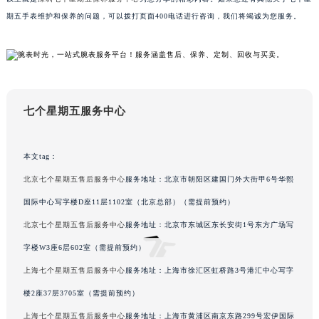
吉林省四平市铁东区紫气大路与南九经街交汇处七个星期五售后服务中心（需提前预约）
期五手表维护和保养的问题，可以拨打页面400电话进行咨询，我们将竭诚为您服务。
吉林省松原市宁江区五环大街七个星期五售后服务中心（需提前预约）
吉林省通化市东昌区环通乡江南大街七个星期五售后服务中心（需提前预约）
吉林省延边市延吉市解放路七个星期五售后服务中心（需提前预约）
辽宁省鞍山市铁东区站前街七个星期五售后服务中心（需提前预约）
辽宁省本溪市平山区胜利路七个星期五售后服务中心（需提前预约）
七个星期五服务中心
辽宁省朝阳市双塔区新华路七个星期五售后服务中心（需提前预约）
辽宁省丹东市振兴区七经街七个星期五售后服务中心（需提前预约）
本文tag：
辽宁省抚顺市新抚区东一路七个星期五售后服务中心（需提前预约）
北京七个星期五售后服务中心
服务地址：北京市朝阳区建国门外大街甲6号华熙
辽宁省阜新市海州区解放大街七个星期五售后服务中心（需提前预约）
国际中心写字楼D座11层1102室（北京总部）（需提前预约）
辽宁省葫芦岛市连山区中央路七个星期五售后服务中心（需提前预约）
辽宁省锦州市古塔区中央大街七个星期五售后服务中心（需提前预约）
北京七个星期五售后服务中心
服务地址：北京市东城区东长安街1号东方广场写
辽宁省辽阳市白塔区新运大街七个星期五售后服务中心（需提前预约）
字楼W3座6层602室（需提前预约）
辽宁省盘锦市兴隆台区石油大街七个星期五售后服务中心（需提前预约）
上海七个星期五售后服务中心
服务地址：上海市徐汇区虹桥路3号港汇中心写字
辽宁省铁岭市银州区南马路七个星期五售后服务中心（需提前预约）
楼2座37层3705室（需提前预约）
辽宁省营口市站前区市府路与渤海大街交叉口七个星期五售后服务中心（需提前预约）
上海七个星期五售后服务中心
服务地址：上海市黄浦区南京东路299号宏伊国际