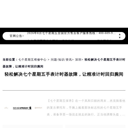
知识/资讯
2026年8月七个星期五中国区售后服务网络优化升级公告
2026年8月七个星期五全国官方售后客户服务热线：400-609-9509
▲
官网公告>
▼
七个星期五官方全国统一服务热线400-609-9509，服务覆盖中国大陆、香港、澳门、台湾全部区域（非大陆需加拨“+86”）
2026年8月七个星期五售后服务中心最新网点地址：
北京市朝阳区建国门外大街甲6号华熙国际中心写字楼D座11层1102室（北京总部）（需提前预约）
当前位置：
七个星期五维修中心
>
问题/知识/资讯
>
深圳
> 轻松解决七个星期五手表计时
北京市东城区东长安街1号东方广场写字楼W3座6层602室（需提前预约）
器故障，让精准计时回归腕间
天津市和平区赤峰道136号天津国际金融中心写字楼26层2603室（需提前预约）
轻松解决七个星期五手表计时器故障，让精准计时回归腕间
上海市徐汇区虹桥路3号港汇中心写字楼2座37层3705室（需提前预约）
上海市黄浦区南京东路299号宏伊国际广场写字楼8层806室（需提前预约）
南京市秦淮区中山南路1号（新街口）南京中心写字楼22层C1-1室（需提前预约）
【七个星期五保养】在一个风和日丽的周末，杰克骑着他
常州市新北区龙锦路1590号现代传媒中心写字楼5号楼10层1008室（需提前预约）
的复古摩托车，手腕上戴着那块标志性的七个星期五手
徐州市鼓楼区淮海东路29号苏宁广场IFC国际金融中心写字楼35层3508室（需提前预约）
表，准备享受一场说走就走的旅行。正当他调整头盔，准
扬州市邗江区国展路29号星耀天地写字楼1号楼18层1803室（需提前预约）
备感受速度与激情时，却发现手表上的计时器不动了。