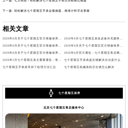
上一篇:
七大绝招！轻松解决七个星期五手表日历框移位难题
山西省大同市平城区迎宾街七个星期五售后服务中心（需提前预约）
山西省晋城市城区黄华街七个星期五售后服务中心（需提前预约）
下一篇:
轻松解决七个星期五手表走慢难题，精准计时尽在掌握
山西省晋中市榆次区顺城街七个星期五售后服务中心（需提前预约）
山西省临汾市尧都区解放路七个星期五售后服务中心（需提前预约）
相关文章
山西省吕梁市离石区永宁中路与建设街交叉口七个星期五售后服务中心（需提前预约）
2026年6月关于七个星期五官方维修保养服务中心搬迁及新增的正式文件文本
2026年6月七个星期五表友必备补充最终信息：售后网点搬迁及新开
山西省朔州市朔城区怡西路与鄯阳西街交汇处七个星期五售后服务中心（需提前预约）
2026年6月关于七个星期五官方维修保养中心网点搬迁新增的公告
2026年6月关于七个星期五官方维修保养中心网点搬迁新增的正式文件内容
山西省忻州市忻府区和平东街与七一南路交叉口七个星期五售后服务中心（需提前预约）
2026年6月关于七个星期五官方维修保养服务中心搬迁及新增的正式文件全文内容
2026年6月官方通告：七个星期五售后网点最新调整（含迁址与新增）
山西省阳泉市郊区平阳东街与新城大道交叉口七个星期五售后服务中心（需提前预约）
2026年5月七个星期五表主重要通告：售后网点搬迁与新增
七个星期五手表表盘生锈解决办法是什么
山西省运城市盐湖区河东街七个星期五售后服务中心（需提前预约）
七个星期五手表表耳掉了处理方法汇总
七个星期五机械表机芯生锈怎么解决
山西省长治市潞州区英雄中路七个星期五售后服务中心（需提前预约）
山西省太原市迎泽区迎泽街道解放路15号亨得利名表维修授权店3楼七个星期五售后服务中心（需提前预约）
天津市和平区赤峰道136号天津国际金融中心26层2603室七个星期五售后服务中心（需提前预约）
七个星期五保养
安徽省安庆市迎江区人民路七个星期五售后服务中心（需提前预约）
安徽省蚌埠市蚌山区淮河路七个星期五售后服务中心（需提前预约）
北京七个星期五售后服务中心
安徽省亳州市谯城区魏武大道七个星期五售后服务中心（需提前预约）
安徽省池州市贵池区长江路七个星期五售后服务中心（需提前预约）