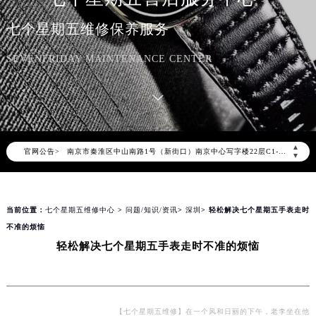
七个星期五官方全国统一服务热线400-609-9509，服务覆盖中国大陆、香港、澳门、台湾全部区域（非大陆需加拨“+86”）
七个星期五维修保养服务
2026年8月七个星期五售后服务中心最新网点地址：
北京市朝阳区建国门外大街甲6号华熙国际中心写字楼D座11层1102室（北京总部）（需提前预约）
SEVENFRIDAY MAINTENANCE CENTER
北京市东城区东长安街1号东方广场写字楼W3座6层602室（需提前预约）
天津市和平区赤峰道136号天津国际金融中心写字楼26层2603室（需提前预约）
上海市徐汇区虹桥路3号港汇中心写字楼2座37层3705室（需提前预约）
上海市黄浦区南京东路299号宏伊国际广场写字楼8层806室（需提前预约）
▲
官网公告>
南京市秦淮区中山南路1号（新街口）南京中心写字楼22层C1-1室（需提前预约）
▼
常州市新北区龙锦路1590号现代传媒中心写字楼5号楼10层1008室（需提前预约）
徐州市鼓楼区淮海东路29号苏宁广场IFC国际金融中心写字楼35层3508室（需提前预约）
当前位置：
七个星期五维修中心
>
问题/知识/资讯
>
深圳
> 轻松解决七个星期五手表走时
扬州市邗江区国展路29号星耀天地写字楼1号楼18层1803室（需提前预约）
不准的烦恼
盐城市盐都区世纪大道5号盐城金融城写字楼1号楼16层1604室（需提前预约）
轻松解决七个星期五手表走时不准的烦恼
泰州市海陵区永定东路399号置地商务中心东塔写字楼（华润万象城）17层1706室（需提前预约）
宁波市江北区大闸南路500号来福士广场办公楼20层2009室（需提前预约）
杭州市上城区钱江路1366号华润大厦写字楼A座5层503-5室（需提前预约）
金华市金东区东市南街777号金华万达广场写字楼4号楼22层2209室（需提前预约）
【七个星期五维修】在一个风和日丽的下午，老李坐在他