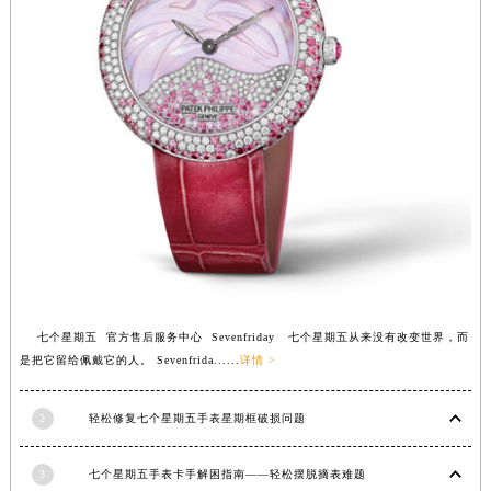
江西省鹰潭市月湖区胜利东路七个星期五售后服务中心（需提前预约）
山东省德州市德城区东风中路七个星期五售后服务中心（需提前预约）
山东省东营市东营区济南路七个星期五售后服务中心（需提前预约）
山东省济南市历下区经十路11111号华润中心写字楼（万象城）15层1508室七个星期五售后服务中心（需提前预约）
山东省济宁市任城区太白楼路七个星期五售后服务中心（需提前预约）
山东省莱芜市文化南路8号银座商城名表维修一楼名表维修七个星期五售后服务中心（需提前预约）
山东省临沂市兰山区解放路七个星期五售后服务中心（需提前预约）
山东省日照市东港区烟台路七个星期五售后服务中心（需提前预约）
山东省泰安市泰山区财源街道泰山大街七个星期五售后服务中心（需提前预约）
山东省威海市环翠区新威海路89号振华商厦一楼名表维修七个星期五售后服务中心（需提前预约）
山东省潍坊市奎文区东风东街七个星期五售后服务中心（需提前预约）
七个星期五 官方售后服务中心 Sevenfriday 七个星期五从来没有改变世界，而
山东省枣庄市滕州市北辛路与善国路交叉口七个星期五售后服务中心（需提前预约）
是把它留给佩戴它的人。 Sevenfrida......
详情 >
山东省淄博市张店区金晶大道七个星期五售后服务中心（需提前预约）
2
轻松修复七个星期五手表星期框破损问题
上海市黄浦区南京东路299号宏伊国际广场写字楼8层806室七个星期五售后服务中心（需提前预约）
上海市徐汇区虹桥路3号港汇中心2座37层3705室七个星期五售后服务中心（需提前预约）
3
七个星期五手表卡手解困指南——轻松摆脱摘表难题
浙江省杭州市上城区钱江路1366号华润大厦A座5层503-5室七个星期五售后服务中心（需提前预约）