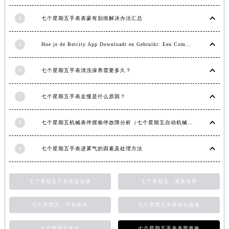
浙江省湖州市吴兴区劳动路七个星期五售后服务中心（需提前预约）
4
七个星期五手表表蒙有划痕解决办法汇总
浙江省嘉兴市南湖区广益路705号嘉兴世界贸易中心A座13层1304室七个星期五售后服务中心（需提前预约）
浙江省金华市金东区东市南街777号金华万达广场4号楼22楼2209室七个星期五售后服务中心（需提前预约）
5
Hoe je de Betcity App Downloadt en Gebruikt: Een Complete Gids
浙江省丽水市莲都区解放街七个星期五售后服务中心（需提前预约）
浙江省宁波市江北区大闸南路500号来福士广场办公楼20层2009室七个星期五售后服务中心（需提前预约）
6
七个星期五手表清洗保养需要多久？
浙江省衢州市柯城区上街七个星期五售后服务中心（需提前预约）
浙江省绍兴市越城区胜利东路379号世茂天际中心写字楼8层805室七个星期五售后服务中心（需提前预约）
7
七个星期五手表走慢是什么原因？
浙江省舟山市定海区解放东路七个星期五售后服务中心（需提前预约）
8
七个星期五机械表停摆偷停故障分析（七个星期五自动机械手表走停的原因）
澳门特别行政区大堂区议事亭前地（新马路）七个星期五售后服务中心（需提前预约）
澳门特别行政区风顺堂区南湾大马路七个星期五售后服务中心（需提前预约）
9
七个星期五手表进雾气的因素及处理方法
澳门特别行政区花地玛堂区关闸广场七个星期五售后服务中心（需提前预约）
澳门特别行政区花王堂区大三巴商圈七个星期五售后服务中心（需提前预约）
七个星期五手表表盘生锈
七个星期五，更换表带
澳门特别行政区嘉模堂区官也街七个星期五售后服务中心（需提前预约）
澳门省路氹城市金光大道七个星期五售后服务中心（需提前预约）
七个星期五，手表保养
七个星期五手表指针脱落
澳门特别行政区望德堂区塔石广场七个星期五售后服务中心（需提前预约）
福建省福州市鼓楼区五四路128-1号恒力城写字楼15层03室七个星期五售后服务中心（需提前预约）
七个星期五售后
七个星期五手表表带更换