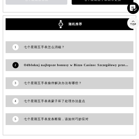
福建省厦门市思明区湖滨东路95号万象城华润大厦B座11层1104室七个星期五售后服务中心（需提前预约）

广东省潮州市潮安区新风路与潮汕路交汇处七个星期五售后服务中心（需提前预约）

广东省广州市天河区天河路230号万菱汇国际中心A塔7层704室七个星期五售后服务中心（需提前预约）
随机推荐
广东省广州市越秀区环市东路371-375号世界贸易中心大厦南塔15层1507室七个星期五售后服务中心（需提前预约）
广东省河源市源城区越王大道七个星期五售后服务中心（需提前预约）
1
七个星期五手表怎么消磁？
广东省惠州市惠城区江北文昌一路7号华贸大厦1座30层3005室七个星期五售后服务中心（需提前预约）
广东省江门市蓬江区广场西路七个星期五售后服务中心（需提前预约）
2
Odblokuj najlepsze bonusy w Bizzo Casino: Szczegółowy przewodnik
广东省揭阳市榕城进贤门步行街七个星期五售后服务中心（需提前预约）
广东省茂名市电白区水东街道迎宾大道七个星期五售后服务中心（需提前预约）
3
七个星期五手表偷停解决办法有哪些？
广东省梅州市梅江区金燕大道七个星期五售后服务中心（需提前预约）
广东省清远市清城区湖西路七个星期五售后服务中心（需提前预约）
4
七个星期五手表表蒙子坏了处理办法盘点
广东省汕头市龙湖区长平路七个星期五售后服务中心（需提前预约）
广东省汕尾市城区香洲街道园林社区翠园街七个星期五售后服务中心（需提前预约）
广东省韶关市武江区芙蓉新区与老城中心交汇处七个星期五售后服务中心（需提前预约）
5
七个星期五手表发条断裂，该如何巧妙应对
广东省深圳市罗湖区深南东路5001号华润大厦17层1701室七个星期五售后服务中心（需提前预约）
广东省阳江市江城区东风一路七个星期五售后服务中心（需提前预约）