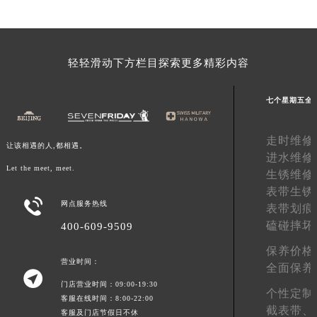
广东省云浮市云城区金山路七个星期五售后服务中心（需提前预约）
广东省湛江市赤坎区观海北路七个星期五售后服务中心（需提前预约）
广东省肇庆市端州区信安大道与砚都大道交汇处七个星期五售后服务中心（需提前预约）
轻轻滑动下方栏目探索更多精彩内容
广西壮族自治区百色市右江区中山二路七个星期五售后服务中心（需提前预约）
广西壮族自治区北海市海城区北京路七个星期五售后服务中心（需提前预约）
七个星期五全
广西壮族自治区崇左市江州区石景林街道友谊大道与丽川路交汇处七个星期五售后服务中心（需提前预约）
广西壮族自治区防城港市港口区金花茶大道七个星期五售后服务中心（需提前预约）
走时维修
让该相遇的人,都相遇。
广西壮族自治区贵港市港北区港城街道布山大道与仙衣路交叉口七个星期五售后服务中心（需提前预约）
进水维修
Let the meet, meet.
广西壮族自治区桂林市秀峰区红岭路七个星期五售后服务中心（需提前预约）
生锈维修
表带生锈
广西壮族自治区河池市金城江区金城江街道朝阳路七个星期五售后服务中心（需提前预约）

网点服务热线
表带划痕
广西壮族自治区贺州市八步区城东街道灵峰南路七个星期五售后服务中心（需提前预约）
磕碰摔坏
400-609-9509
广西壮族自治区来宾市兴宾区桂中大道七个星期五售后服务中心（需提前预约）
保养价格
广西壮族自治区柳州市城中区中山中路七个星期五售后服务中心（需提前预约）
营业时间：
全面保养
广西壮族自治区钦州市钦南区金海湾东大街七个星期五售后服务中心（需提前预约）

门店营业时间：09:00-19:30
广西壮族自治区梧州市万秀区龙湖镇高旺路七个星期五售后服务中心（需提前预约）
个性定制
客服在线时间：8:00-22:00
截表带、
广西壮族自治区玉林市玉州区金玉路七个星期五售后服务中心（需提前预约）
客服及门店节假日不休