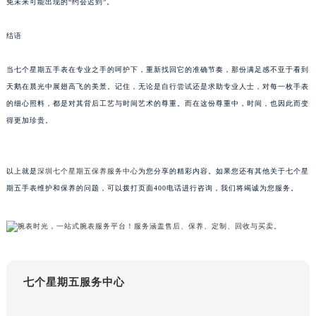
免未来可能出现的“约会迟到”。
辽宁省本溪市平山区胜利路七个星期五售后服务中心（需提前预约）
辽宁省朝阳市双塔区新华路七个星期五售后服务中心（需提前预约）
结语
辽宁省丹东市振兴区七经街七个星期五售后服务中心（需提前预约）
当七个星期五手表在专业之手的呵护下，重新找回它的准确节奏，那份满足感不亚于看到
辽宁省抚顺市新抚区东一路七个星期五售后服务中心（需提前预约）
天鹅在晨光中展翅高飞的美景。记住，无论是自行尝试还是求助专业人士，对每一枚手表
辽宁省阜新市海州区解放大街七个星期五售后服务中心（需提前预约）
的细心照料，都是对其背后工艺与时间艺术的尊重。而在这份尊重中，时间，也因此而变
辽宁省葫芦岛市连山区中央路七个星期五售后服务中心（需提前预约）
得更加珍贵。
辽宁省锦州市古塔区中央大街七个星期五售后服务中心（需提前预约）
辽宁省辽阳市白塔区新运大街七个星期五售后服务中心（需提前预约）
以上就是
深圳七个星期五保养服务中心
为您分享的精彩内容。如果您还有其他关于七个星
辽宁省盘锦市兴隆台区石油大街七个星期五售后服务中心（需提前预约）
期五手表维护和保养的问题，可以拨打页面400电话进行咨询，我们将竭诚为您服务。
辽宁省铁岭市银州区南马路七个星期五售后服务中心（需提前预约）
辽宁省营口市站前区市府路与渤海大街交叉口七个星期五售后服务中心（需提前预约）
辽宁省沈阳市沈河区中街路137号亨得利名表维修授权店1楼七个星期五售后服务中心（需提前预约）
辽宁省沈阳市沈河区中街路83号亨得利名表维修授权店1楼七个星期五售后服务中心（需提前预约）
北京市朝阳区建国门外大街甲6号华熙国际中心D座11层1102室七个星期五售后服务中心（北京总部）（需提前预约）
七个星期五服务中心
北京市东城区东长安街1号王府井东方广场W3座6层602室七个星期五售后服务中心（需提前预约）
河北省保定市竞秀区朝阳北大街北国先天下七个星期五售后服务中心（需提前预约）