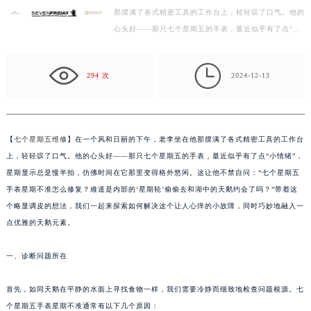
那摆满了各式精密工具的工作台上，轻轻叹了口气。他的
绍兴市越城区胜利东路379号世茂天际中心写字楼8层805室（需提前预约）
心头好——那只七个星期五的手表，最近似乎有了点“小
嘉兴市南湖区广益路705号嘉兴世界贸易中心写字楼A座13层1304室（需提前预约）
情绪”，星期显示总是慢半拍，仿佛时间在它那里变得格
南昌市红谷滩新区红谷中大道998号绿地双子塔（中央广场）A1座办公楼14层07室（需提前预约）
外…

济南市历下区经十路11111号华润中心写字楼（万象城）15层1508室（需提前预约）
294 次
2024-12-13
广州市天河区天河路230号万菱汇国际中心写字楼A塔7层704室（需提前预约）
广州市越秀区环市东路371-375号世界贸易中心大厦南塔写字楼15层07室（需提前预约）
深圳市罗湖区深南东路5001号华润大厦写字楼17层1701室（需提前预约）
【
七个星期五维修
】在一个风和日丽的下午，老李坐在他那摆满了各式精密工具的工作台
惠州市惠城区江北文昌一路7号华贸大厦写字楼1座30层05室（需提前预约）
上，轻轻叹了口气。他的心头好——那只七个星期五的手表，最近似乎有了点“小情绪”，
厦门市思明区湖滨东路95号华润大厦写字楼B座11层1104室（需提前预约）
星期显示总是慢半拍，仿佛时间在它那里变得格外悠闲。这让他不禁自问：“七个星期五
福州市鼓楼区五四路128-1号恒力城写字楼15层03室（需提前预约）
手表星期不准怎么修复？难道是内部的‘星期轮’偷偷去和湖中的天鹅约会了吗？”带着这
个略显调皮的想法，我们一起来探索如何解决这个让人心痒的小故障，同时巧妙地融入一
成都市锦江区人民东路6号SAC东原中心写字楼24层2406B室（需提前预约）
点优雅的天鹅元素。
重庆市江北区观音桥步行街2号融恒时代广场写字楼9层902室（需提前预约）
长沙市芙蓉区定王台街道建湘路393号世茂环球金融中心写字楼（芙蓉广场）10层13室（需提前预约）
一、诊断问题所在
郑州市二七区铭功路10号华润大厦写字楼29层2905室（需提前预约）
太原市迎泽区解放路15号亨得利名表服务中心（品牌授权店）3层整层（需提前预约）
首先，如同天鹅在平静的水面上寻找食物一样，我们需要冷静而细致地检查问题根源。七
沈阳市沈河区中街路137号亨得利名表服务中心（品牌授权店）1层整层（需提前预约）
个星期五手表星期不准通常有以下几个原因：