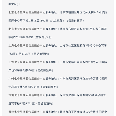
本文tag：
内蒙古自治区阿拉善盟市左旗土尔扈特大街七个星期五售后服务中心（需提前预约）
内蒙古自治区巴彦淖尔市临河区新华街七个星期五售后服务中心（需提前预约）
北京七个星期五售后服务中心
服务地址：北京市朝阳区建国门外大街甲6号华熙
内蒙古自治区包头市青山区幸福路甲3号王府井百货名表维修七个星期五售后服务中心（需提前预约）
国际中心写字楼D座11层1102室（北京总部）（需提前预约）
内蒙古自治区赤峰市红山区哈达街七个星期五售后服务中心（需提前预约）
北京七个星期五售后服务中心
服务地址：北京市东城区东长安街1号东方广场写
内蒙古自治区鄂尔多斯市东胜区伊金霍洛街七个星期五售后服务中心（需提前预约）
字楼W3座6层602室（需提前预约）
内蒙古自治区呼伦贝尔市海拉尔区中央街七个星期五售后服务中心（需提前预约）
上海七个星期五售后服务中心
服务地址：上海市徐汇区虹桥路3号港汇中心写字
内蒙古自治区通辽市科尔沁区明仁大街七个星期五售后服务中心（需提前预约）
楼2座37层3705室（需提前预约）
内蒙古自治区乌海市海勃湾区人民南路七个星期五售后服务中心（需提前预约）
上海七个星期五售后服务中心
服务地址：上海市黄浦区南京东路299号宏伊国际
内蒙古自治区乌兰察布市集宁区恩和大街七个星期五售后服务中心（需提前预约）
内蒙古自治区锡林郭勒盟市锡林浩特市光明街与额尔敦路交叉口七个星期五售后服务中心（需提前预约）
广场写字楼8层806室（需提前预约）
内蒙古自治区兴安盟市乌兰浩特市兴安大街七个星期五售后服务中心（需提前预约）
广州七个星期五售后服务中心
服务地址：广州市天河区天河路230号万菱汇国际
山西省大同市平城区迎宾街七个星期五售后服务中心（需提前预约）
中心写字楼A塔7层704室（需提前预约）
山西省晋城市城区黄华街七个星期五售后服务中心（需提前预约）
深圳七个星期五售后服务中心
服务地址：深圳市罗湖区深南东路5001号华润大
山西省晋中市榆次区顺城街七个星期五售后服务中心（需提前预约）
厦写字楼17层1701室（需提前预约）
山西省临汾市尧都区解放路七个星期五售后服务中心（需提前预约）
天津七个星期五售后服务中心
服务地址：天津市和平区赤峰道136号天津国际金
山西省吕梁市离石区永宁中路与建设街交叉口七个星期五售后服务中心（需提前预约）