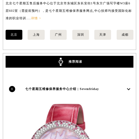
北京七个星期五售后服务中心位于北京市东城区东长安街1号东方广场写字楼W3座6
上
江苏省宿迁市宿城区西湖路七个星期五售后服务中心（需提前预约）
层602室（需提前预约），是七个星期五维修保养服务网点,中心技师均接受国际化标
3
江苏省泰州市海陵区永定东路399号置地商务中心东塔（华润万象城）17层1706室七个星期五售后服务中心（需提前预约）
准的职业培训....
详情 >
准的
江苏省徐州市鼓楼区淮海东路29号苏宁广场IFC国际金融中心35层3508室七个星期五售后服务中心（需提前预约）
江苏省盐城市盐都区世纪大道5号盐城金融城写字楼1号楼16层1604室七个星期五售后服务中心（需提前预约）
北京
上海
广州
深圳
天津
成都
江苏省扬州市邗江区国展路29号星耀天地写字楼1号楼18层1803室七个星期五售后服务中心（需提前预约）
江苏省镇江市京口区中山东路七个星期五售后服务中心（需提前预约）
江西省抚州市临川区赣东大道七个星期五售后服务中心（需提前预约）
推荐阅读
江西省赣州市章贡区文清路七个星期五售后服务中心（需提前预约）
江西省吉安市吉州区井冈山大道七个星期五售后服务中心（需提前预约）
江西省景德镇市珠山区珠山中路七个星期五售后服务中心（需提前预约）
1
七个星期五维修保养服务中心介绍 | Sevenfriday
江西省九江市浔阳区浔阳路七个星期五售后服务中心（需提前预约）
江西省南昌市红谷滩新区红谷中大道998号绿地双子塔（中央广场）A1座办公楼14层1407室七个星期五售后服务中心（需提前预约）
江西省萍乡市安源区萍安北大道与康庄路交叉口七个星期五售后服务中心（需提前预约）
江西省上饶市信州区滨江西路七个星期五售后服务中心（需提前预约）
江西省新余市渝水区北湖西路七个星期五售后服务中心（需提前预约）
江西省宜春市袁州区中山中路七个星期五售后服务中心（需提前预约）