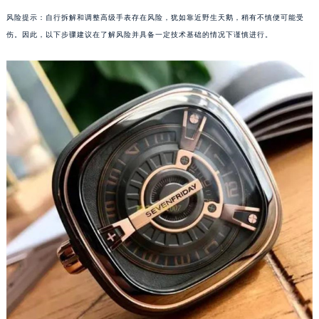
长春市朝阳区西安大路727号中银大厦A座(旺进大厦)18层09室（需提前预约）
风险提示：自行拆解和调整高级手表存在风险，犹如靠近野生天鹅，稍有不慎便可能受
贵阳市南明区都司高架桥路33号亨特国际金融中心14楼14D（需提前预约）
伤。因此，以下步骤建议在了解风险并具备一定技术基础的情况下谨慎进行。
昆明市盘龙区北京路928号同德昆明广场写字楼10层06室（需提前预约）
石家庄市长安区中山东路39号勒泰中心写字楼B座13层07室（需提前预约）
西安市碑林区南关正街88号华侨城长安国际中心E座6楼10室（需提前预约）
海口市龙华区金贸东路5号海口华润大厦B座17层1707室（需提前预约）
唐山市路南区新华东道100号万达广场写字楼A座10层1002室（需提前预约）
台州市椒江区东海大道1800号腾达中心东1幢20楼2002室（需提前预约）
内蒙古自治区呼和浩特市玉泉区大学西街70号华润万象城写字楼（鄂尔多斯大厦）23层2326室（需提前预约）
甘肃省兰州市七里河区西津西路16号兰州中心写字楼21层2102室（需提前预约）
重庆市解放碑渝中区民权路28号英利国际金融中心写字楼20层01室（需提前预约）
黑龙江省大庆市萨尔图区会战大街七个星期五售后服务中心（需提前预约）
黑龙江省鹤岗市向阳区红军路七个星期五售后服务中心（需提前预约）
黑龙江省黑河市爱辉区中央街七个星期五售后服务中心（需提前预约）
黑龙江省鸡西市鸡冠区红军路七个星期五售后服务中心（需提前预约）
黑龙江省佳木斯市向阳区长安路七个星期五售后服务中心（需提前预约）