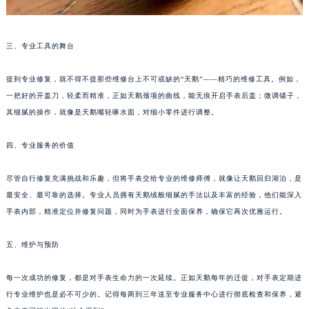
黑龙江省牡丹江市东安区太平路七个星期五售后服务中心（需提前预约）
黑龙江省七台河市桃山区大同街七个星期五售后服务中心（需提前预约）
三、专业工具的舞台
黑龙江省齐齐哈尔市龙沙区龙华路七个星期五售后服务中心（需提前预约）
黑龙江省双鸭山市尖山区新兴大街七个星期五售后服务中心（需提前预约）
提到专业修复，就不得不提那些维修台上不可或缺的“天鹅”——精巧的维修工具。例如，
黑龙江省绥化市北林区新华街与康庄路交叉口七个星期五售后服务中心（需提前预约）
一把好的开盖刀，轻柔而精准，正如天鹅颈项的曲线，能无痕开启手表后盖；微调镊子，
黑龙江省伊春市伊美区通河路七个星期五售后服务中心（需提前预约）
其细腻的操作，就像是天鹅嘴轻啄水面，对细小零件进行调整。
吉林省白城市洮北区明仁南街七个星期五售后服务中心（需提前预约）
四、专业服务的价值
吉林省白山市浑江区浑江大街七个星期五售后服务中心（需提前预约）
吉林省吉林市船营区河南街七个星期五售后服务中心（需提前预约）
尽管自行修复充满挑战和乐趣，但将手表交给专业的维修师傅，就像让天鹅回归湖泊，是
吉林省辽源市龙山区人民大街七个星期五售后服务中心（需提前预约）
最安全、最可靠的选择。专业人员拥有天鹅绒般细腻的手法以及丰富的经验，他们能深入
吉林省梅河口市新华街道梅河大街七个星期五售后服务中心（需提前预约）
手表内部，精准定位并修复问题，同时为手表进行全面保养，确保它再次优雅运行。
吉林省四平市铁东区紫气大路与南九经街交汇处七个星期五售后服务中心（需提前预约）
五、维护与预防
吉林省松原市宁江区五环大街七个星期五售后服务中心（需提前预约）
吉林省通化市东昌区环通乡江南大街七个星期五售后服务中心（需提前预约）
每一次成功的修复，都是对手表生命力的一次延续。正如天鹅每年的迁徙，对手表定期进
吉林省延边市延吉市解放路七个星期五售后服务中心（需提前预约）
行专业维护也是必不可少的。记得每两到三年送至专业服务中心进行彻底检查和保养，避
辽宁省鞍山市铁东区站前街七个星期五售后服务中心（需提前预约）