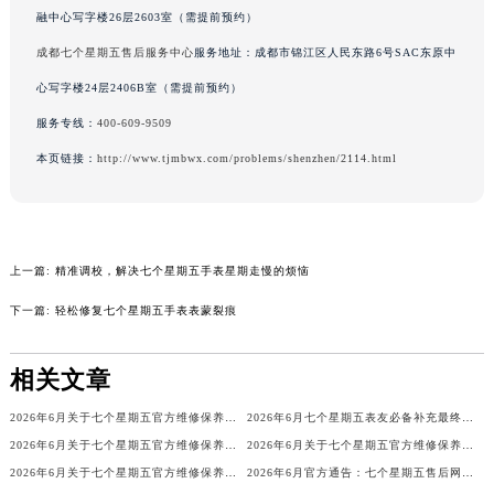
融中心写字楼26层2603室（需提前预约）
山西省朔州市朔城区怡西路与鄯阳西街交汇处七个星期五售后服务中心（需提前预约）
山西省忻州市忻府区和平东街与七一南路交叉口七个星期五售后服务中心（需提前预约）
成都七个星期五售后服务中心
服务地址：成都市锦江区人民东路6号SAC东原中
山西省阳泉市郊区平阳东街与新城大道交叉口七个星期五售后服务中心（需提前预约）
心写字楼24层2406B室（需提前预约）
山西省运城市盐湖区河东街七个星期五售后服务中心（需提前预约）
服务专线：
400-609-9509
山西省长治市潞州区英雄中路七个星期五售后服务中心（需提前预约）
本页链接：
http://www.tjmbwx.com/problems/shenzhen/2114.html
山西省太原市迎泽区迎泽街道解放路15号亨得利名表维修授权店3楼七个星期五售后服务中心（需提前预约）
天津市和平区赤峰道136号天津国际金融中心26层2603室七个星期五售后服务中心（需提前预约）
安徽省安庆市迎江区人民路七个星期五售后服务中心（需提前预约）
安徽省蚌埠市蚌山区淮河路七个星期五售后服务中心（需提前预约）
上一篇:
精准调校，解决七个星期五手表星期走慢的烦恼
安徽省亳州市谯城区魏武大道七个星期五售后服务中心（需提前预约）
下一篇:
轻松修复七个星期五手表表蒙裂痕
安徽省池州市贵池区长江路七个星期五售后服务中心（需提前预约）
安徽省滁州市琅琊区南谯北路七个星期五售后服务中心（需提前预约）
相关文章
安徽省阜阳市颍州区颍州北路七个星期五售后服务中心（需提前预约）
2026年6月关于七个星期五官方维修保养服务中心搬迁及新增的正式文件文本
2026年6月七个星期五表友必备补充最终信息：售后网点搬迁及新开
安徽省淮北市相山区淮海路七个星期五售后服务中心（需提前预约）
2026年6月关于七个星期五官方维修保养中心网点搬迁新增的公告
2026年6月关于七个星期五官方维修保养中心网点搬迁新增的正式文件内容
安徽省淮南市田家庵区国庆中路七个星期五售后服务中心（需提前预约）
2026年6月关于七个星期五官方维修保养服务中心搬迁及新增的正式文件全文内容
2026年6月官方通告：七个星期五售后网点最新调整（含迁址与新增）
安徽省黄山市屯溪区黄山西路七个星期五售后服务中心（需提前预约）