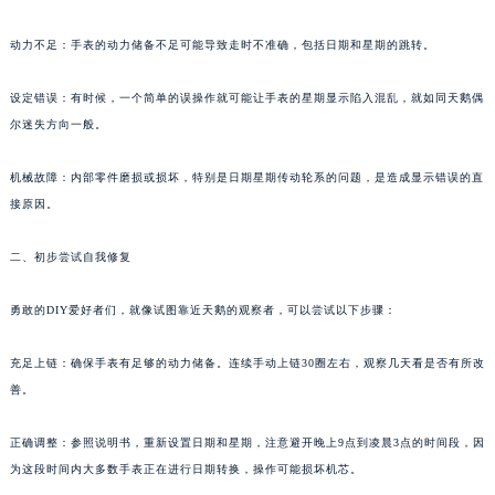
沈阳市沈河区中街路83号亨得利名表服务中心（品牌授权店）1层整层（需提前预约）
动力不足：手表的动力储备不足可能导致走时不准确，包括日期和星期的跳转。
乌鲁木齐市天山区红山路26号时代广场（CCMALL）C座17层17-B（需提前预约）
温州市鹿城区锦绣路1067号置信广场10层1015室（需提前预约）
设定错误：有时候，一个简单的误操作就可能让手表的星期显示陷入混乱，就如同天鹅偶
哈尔滨市道里区友谊西路600号富力中心T2座写字楼29层03室（需提前预约）
尔迷失方向一般。
大连市中山区人民路15号国际金融大厦7层G室（需提前预约）
佛山市禅城区季华五路57号万科金融中心C座12层1205室（需提前预约）
机械故障：内部零件磨损或损坏，特别是日期星期传动轮系的问题，是造成显示错误的直
接原因。
东莞市东城街道鸿福东路1号民盈国贸中心T1写字楼9层907室（需提前预约）
无锡市梁溪区人民中路139号恒隆广场写字楼1座11层1104室（需提前预约）
二、初步尝试自我修复
南通市崇川区工农路57号圆融广场写字楼16层1603室（需提前预约）
苏州市苏州工业园区星港街199号苏州中心办公楼C座22层08室（需提前预约）
勇敢的DIY爱好者们，就像试图靠近天鹅的观察者，可以尝试以下步骤：
武汉市江汉区解放大道686号世界贸易大厦38层09室（需提前预约）
南宁市青秀区金湖路59号地王大厦12楼1224室（需提前预约）
充足上链：确保手表有足够的动力储备。连续手动上链30圈左右，观察几天看是否有所改
善。
合肥市蜀山区潜山路111号万象城华润大厦B座12楼03室（需提前预约）
泉州市丰泽区宝洲路729号浦西万达中心写字楼A座7楼709室（需提前预约）
正确调整：参照说明书，重新设置日期和星期，注意避开晚上9点到凌晨3点的时间段，因
青岛市南区山东路6号华润大厦B座22层04室（需提前预约）
为这段时间内大多数手表正在进行日期转换，操作可能损坏机芯。
烟台市芝罘区胜利路139号万达金融中心A座907室（需提前预约）