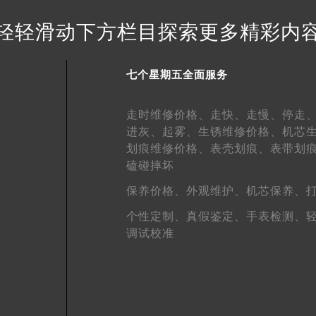
得利名表维修授权店1楼七个星期五售后服务中心（需提前预约）
轻轻滑动下方栏目探索更多精彩内
国际中心D座11层1102室七个星期五售后服务中心（北京总部
广场W3座6层602室七个星期五售后服务中心（需提前预约）
先天下七个星期五售后服务中心（需提前预约）
七个星期五全面服务
特大街七个星期五售后服务中心（需提前预约）
街七个星期五售后服务中心（需提前预约）
走时维修价格、
走快、
走慢、
停走
3号王府井百货名表维修七个星期五售后服务中心（需提前预约
进灰、
起雾、
生锈维修价格、
机芯
划痕维修价格、
表壳划痕、
表带划
个星期五售后服务中心（需提前预约）
磕碰摔坏
霍洛街七个星期五售后服务中心（需提前预约）
央街七个星期五售后服务中心（需提前预约）
保养价格、
外观维护、
机芯保养、
街七个星期五售后服务中心（需提前预约）
个性定制、
真假鉴定、
手表检测、
路七个星期五售后服务中心（需提前预约）
调试校准
大街七个星期五售后服务中心（需提前预约）
市光明街与额尔敦路交叉口七个星期五售后服务中心（需提前预
安大街七个星期五售后服务中心（需提前预约）
五售后服务中心（需提前预约）