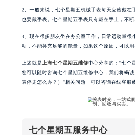
合肥市蜀山区潜山路111号万象城华润
2、一般来说，七个星期五机械手表每天应该戴在
泉州市丰泽区宝洲路729号浦西万达中
也要戴手表。七个星期五手表只有戴在手上，不断
青岛市南区山东路6号华润大厦B座2
烟台市芝罘区胜利路139号万达金融中
3、现在很多朋友坐在办公室工作，日常运动量很
长春市朝阳区西安大路727号中银大厦
动，不能补充足够的能量，如果这个原因，可以用
贵阳市南明区都司高架桥路33号亨特
昆明市盘龙区北京路928号同德昆明
上述就是
上海七个星期五维修
中心分享的：“七个
石家庄市长安区中山东路39号勒泰中
西安市碑林区南关正街88号华侨城长
您可以随时咨询七个星期五维修中心，我们将竭诚
海口市龙华区金贸东路5号海口华润大厦
表停走怎么办？）”相关问题，可以咨询在线客服
唐山市路南区新华东道100号万达广场
台州市椒江区东海大道1800号腾达中
内蒙古自治区呼和浩特市玉泉区大学西
甘肃省兰州市七里河区西津西路16号兰
重庆市解放碑渝中区民权路28号英利
七个星期五服务中心
黑龙江省大庆市萨尔图区会战大街七