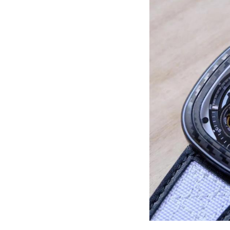
长沙市芙蓉区定王台街道建湘路393
郑州市二七区铭功路10号华润大厦写字
太原市迎泽区解放路15号亨得利名
沈阳市沈河区中街路137号亨得利名
沈阳市沈河区中街路83号亨得利名
乌鲁木齐市天山区红山路26号时代广场
温州市鹿城区锦绣路1067号置信广场
哈尔滨市道里区友谊西路600号富力中
大连市中山区人民路15号国际金融大
佛山市禅城区季华五路57号万科金融中
东莞市东城街道鸿福东路1号民盈国贸
无锡市梁溪区人民中路139号恒隆广场
南通市崇川区工农路57号圆融广场写字
苏州市苏州工业园区星港街199号苏州
武汉市江汉区解放大道686号世界贸易
南宁市青秀区金湖路59号地王大厦12