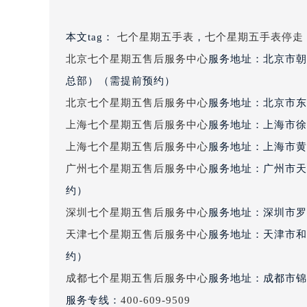
黑龙江省鹤岗市向阳区红军路七个星
黑龙江省黑河市爱辉区中央街七个星
本文tag：
七个星期五手表
，
七个星期五手表停走
黑龙江省鸡西市鸡冠区红军路七个星
北京七个星期五售后服务中心
服务地址：北京市朝
黑龙江省佳木斯市向阳区长安路七个
总部）（需提前预约）
黑龙江省牡丹江市东安区太平路七个
北京七个星期五售后服务中心
服务地址：北京市东
黑龙江省七台河市桃山区大同街七个
上海七个星期五售后服务中心
服务地址：上海市徐
黑龙江省齐齐哈尔市龙沙区龙华路七
黑龙江省双鸭山市尖山区新兴大街七
上海七个星期五售后服务中心
服务地址：上海市黄
黑龙江省绥化市北林区新华街与康庄
广州七个星期五售后服务中心
服务地址：广州市天
黑龙江省伊春市伊美区通河路七个星
约）
吉林省白城市洮北区明仁南街七个星
深圳七个星期五售后服务中心
服务地址：深圳市罗湖
吉林省白山市浑江区浑江大街七个星
天津七个星期五售后服务中心
服务地址：天津市和
吉林省吉林市船营区河南街七个星期
约）
吉林省辽源市龙山区人民大街七个星
成都七个星期五售后服务中心
服务地址：成都市锦江
吉林省梅河口市新华街道梅河大街七
吉林省四平市铁东区紫气大路与南九
服务专线：
400-609-9509