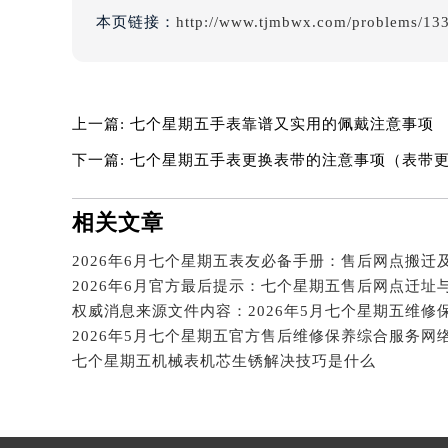
吉林省松原市宁江区五环大街七个星
本页链接：
http://www.tjmbwx.com/problems/133
吉林省通化市东昌区环通乡江南大街
吉林省延边市延吉市解放路七个星期
辽宁省鞍山市铁东区站前街七个星期
上一篇:
七个星期五手表靠谱又实用的佩戴注意事项
辽宁省本溪市平山区胜利路七个星期
辽宁省朝阳市双塔区新华路七个星期
下一篇:
七个星期五手表更换表带的注意事项（表带
辽宁省丹东市振兴区七经街七个星期
辽宁省抚顺市新抚区东一路七个星期
相关文章
辽宁省阜新市海州区解放大街七个星
2026年6月七个星期五表友必备手册：售后网点搬迁
辽宁省葫芦岛市连山区中央路七个星
2026年6月官方最后提示：七个星期五售后网点迁址
辽宁省锦州市古塔区中央大街七个星
辽宁省辽阳市白塔区新运大街七个星
辽宁省盘锦市兴隆台区石油大街七个
七个星期五机械表机芯生锈解决技巧是什么
辽宁省铁岭市银州区南马路七个星期
辽宁省营口市站前区市府路与渤海大
辽宁省沈阳市沈河区中街路137号亨