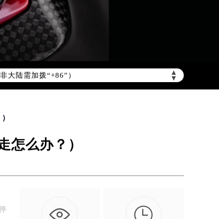
非大陆需加拨“+86”）
▲
▼
？）
走怎么办？）

停