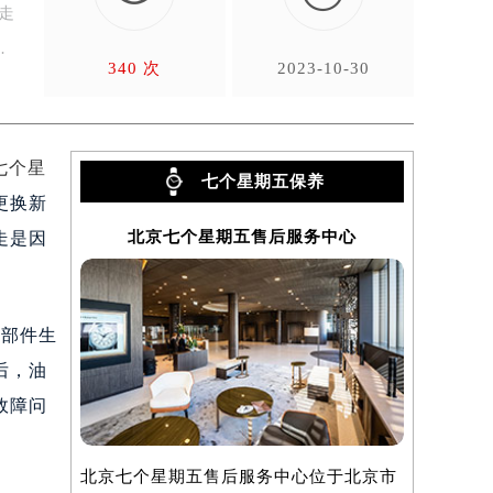
走
…
340 次
2023-10-30
七个星
七个星期五保养
更换新
北京七个星期五售后服务中心
上海
走是因
蚀部件生
后，油
故障问
北京七个星期五售后服务中心位于北京市
上海七个星