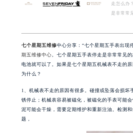
走怎么办
泰州市海陵区永定东路399号置地商
宁波市江北区大闸南路500号来福士广
是非常常
杭州市上城区钱江路1366号华润大厦
金华市金东区东市南街777号金华万达
绍兴市越城区胜利东路379号世茂天
七个星期五维修
中心分享：“七个星期五手表出现
嘉兴市南湖区广益路705号嘉兴世界贸
南昌市红谷滩新区红谷中大道998号
期五维修中心
。七个星期五手表停走是非常常见的
济南市历下区经十路11111号华润中
电池就可以了。如果是七个星期五机械表不走的原
广州市天河区天河路230号万菱汇国
为什么？
广州市越秀区环市东路371-375号
深圳市罗湖区深南东路5001号华润大
1、机械表不走的原因有很多。碰撞或坠落会损坏
惠州市惠城区江北文昌一路7号华贸大
锈停止；机械表容易被磁化，被磁化的手表可能会
厦门市思明区湖滨东路95号华润大厦写
泥可能会干燥，需要定期维护和重新注油。检测和
福州市鼓楼区五四路128-1号恒力城
题，
成都市锦江区人民东路6号SAC东原中
重庆市江北区观音桥步行街2号融恒时