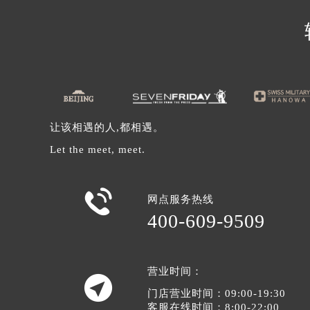
辽宁省沈阳市沈河区中街路83号亨
北京市朝阳区建国门外大街甲6号华熙
北京市东城区东长安街1号王府井东方
河北省保定市竞秀区朝阳北大街北国
内蒙古自治区阿拉善盟市左旗土尔扈
内蒙古自治区巴彦淖尔市临河区新华
内蒙古自治区包头市青山区幸福路甲
让该相遇的人,都相遇。
内蒙古自治区赤峰市红山区哈达街七
Let the meet, meet.
内蒙古自治区鄂尔多斯市东胜区伊金
内蒙古自治区呼伦贝尔市海拉尔区中

网点服务热线
内蒙古自治区通辽市科尔沁区明仁大
400-609-9509
内蒙古自治区乌海市海勃湾区人民南
内蒙古自治区乌兰察布市集宁区恩和
内蒙古自治区锡林郭勒盟市锡林浩特
营业时间：

内蒙古自治区兴安盟市乌兰浩特市兴
门店营业时间：09:00-19:30
山西省大同市平城区迎宾街七个星期
客服在线时间：8:00-22:00