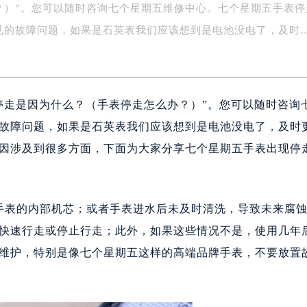
？）”。您可以随时咨询七个星期五维修中心。七个星期五手表停
务中心东塔写字楼（华润万象城）17层1706室（需提前预约）
场办公楼20层2009室（需提前预约）
见的故障问题，如果是石英表我们应该想到是电池没电了，及时
写字楼A座5层503-5室（需提前预约）
广场写字楼4号楼22层2209室（需提前预约）
际中心写字楼8层805室（需提前预约）
停走是因为什么？（手表停走怎么办？）”。您可以随时咨询
易中心写字楼A座13层1304室（需提前预约）
绿地双子塔（中央广场）A1座办公楼14层07室（需提前预约）
故障问题，如果是石英表我们应该想到是电池没电了，及时
心写字楼（万象城）15层1508室（需提前预约）
因涉及到很多方面，下面为大家分享七个星期五手表出现停
际中心写字楼A塔7层704室（需提前预约）
世界贸易中心大厦南塔写字楼15层07室（需提前预约）
厦写字楼17层1701室（需提前预约）
手表的内部机芯；或者手表进水后未及时清洗，导致未来腐
厦写字楼1座30层05室（需提前预约）
快速行走或停止行走；此外，如果这些情况不是，使用几年
字楼B座11层1104室（需提前预约）
维护，特别是像七个星期五这样的高端品牌手表，不要放置
写字楼15层03室（需提前预约）
心写字楼24层2406B室（需提前预约）
代广场写字楼9层902室（需提前预约）