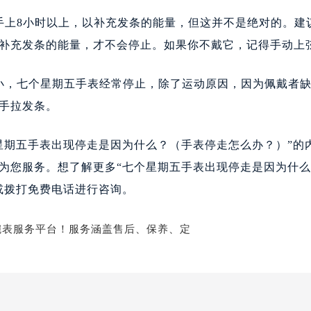
大厦B座12楼03室（需提前预约）
手上8小时以上，以补充发条的能量，但这并不是绝对的。建
心写字楼A座7楼709室（需提前预约）
补充发条的能量，才不会停止。如果你不戴它，记得手动上
2层04室（需提前预约）
心A座907室（需提前预约）
小，七个星期五手表经常停止，除了运动原因，因为佩戴者
A座(旺进大厦)18层09室（需提前预约）
手拉发条。
国际金融中心14楼14D（需提前预约）
广场写字楼10层06室（需提前预约）
星期五手表出现停走是因为什么？（手表停走怎么办？）”的
心写字楼B座13层07室（需提前预约）
安国际中心E座6楼10室（需提前预约）
为您服务。想了解更多“七个星期五手表出现停走是因为什
B座17层1707室（需提前预约）
或拨打免费电话进行咨询。
写字楼A座10层1002室（需提前预约）
心东1幢20楼2002室（需提前预约）
街70号华润万象城写字楼（鄂尔多斯大厦）23层2326室（需
州中心写字楼21层2102室（需提前预约）
国际金融中心写字楼20层01室（需提前预约）
个星期五售后服务中心（需提前预约）