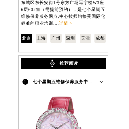
东城区东长安街1号东方广场写字楼W3座
徐汇区虹桥
）
6层602室（需提前预约），是七个星期五
3705室
维修保养服务网点,中心技师均接受国际化
修保养服务
标准的职业培训....
详情 >
准的职业培训
北京
上海
广州
深圳
天津
成都
推荐阅读
1
七个星期五维修保养服务中心介绍 | Sevenfriday