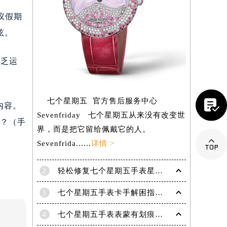
议假期
弦。
缺乏运
七个星期五 官方售后服务中心

内容。
Sevenfriday 七个星期五从来没有改变世
么？（手
界，而是把它留给佩戴它的人。

Sevenfrida......
详情 >
2
轻松修复七个星期五手表星期框破损问题
提前预约）
3
七个星期五手表卡手解困指南——轻松摆脱摘表难题
4
七个星期五手表表蒙有划痕解决办法汇总