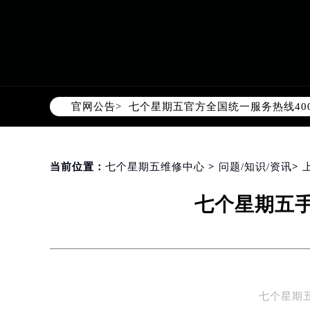
2026年8月七个星期五中国区售后
2026年8月七个星期五全国官方售后客户
七个星期五官方全国统一服务热线400
官网公告>
2026年8月七个星期五售后服务中
北京市朝阳区建国门外大街甲6号华熙
北京市东城区东长安街1号东方广场写
天津市和平区赤峰道136号天津国际金
当前位置：
七个星期五维修中心
>
问题/知识/资讯
>
上海市徐汇区虹桥路3号港汇中心写字楼
七个星期五
上海市黄浦区南京东路299号宏伊国
南京市秦淮区中山南路1号（新街口）
常州市新北区龙锦路1590号现代传媒
徐州市鼓楼区淮海东路29号苏宁广场I
扬州市邗江区国展路29号星耀天地写字
七个星期
盐城市盐都区世纪大道5号盐城金融城写