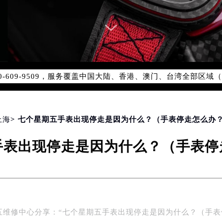
服务网络优化升级公告
服务热线：400-609-9509
-609-9509，服务覆盖中国大陆、香港、澳门、台湾全部区域（
心最新网点地址：
国际中心写字楼D座11层1102室（北京总部）（需提前预约）
字楼W3座6层602室（需提前预约）
融中心写字楼26层2603室（需提前预约）
上海
> 七个星期五手表出现停走是因为什么？（手表停走怎么办
2座37层3705室（需提前预约）
手表出现停走是因为什么？（手表停
际广场写字楼8层806室（需提前预约）
南京中心写字楼22层C1-1室（需提前预约）
中心写字楼5号楼10层1008室（需提前预约）
FC国际金融中心写字楼35层3508室（需提前预约）
楼1号楼18层1803室（需提前预约）
五维修中心分享：“七个星期五手表出现停走是因为什么？（手表
字楼1号楼16层1604室（需提前预约）