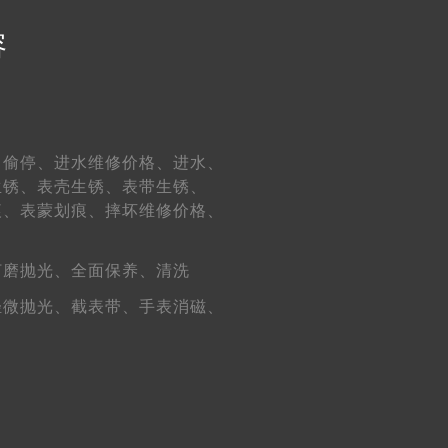
容
）（需提前预约）
、
偷停、
进水维修价格、
进水、
）
生锈、
表壳生锈、
表带生锈、
痕、
表蒙划痕、
摔坏维修价格、
打磨抛光、
全面保养、
清洗
轻微抛光、
截表带、
手表消磁、
约）