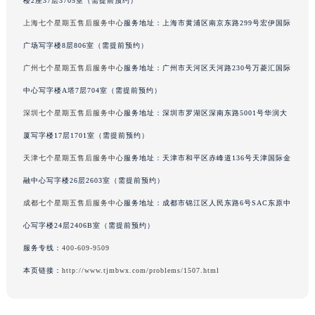
楼2座37层3705室（需提前预约）
吉林省辽源市龙山区人民大街七个星期五售后服务中心（需提前预约）
上海七个星期五售后服务中心
服务地址：上海市黄浦区南京东路299号宏伊国际
吉林省梅河口市新华街道梅河大街七个星期五售后服务中心（需提前预约）
广场写字楼8层806室（需提前预约）
吉林省四平市铁东区紫气大路与南九经街交汇处七个星期五售后服务中心（需提前预约）
广州七个星期五售后服务中心
服务地址：广州市天河区天河路230号万菱汇国际
吉林省松原市宁江区五环大街七个星期五售后服务中心（需提前预约）
中心写字楼A塔7层704室（需提前预约）
吉林省通化市东昌区环通乡江南大街七个星期五售后服务中心（需提前预约）
吉林省延边市延吉市解放路七个星期五售后服务中心（需提前预约）
深圳七个星期五售后服务中心
服务地址：深圳市罗湖区深南东路5001号华润大
辽宁省鞍山市铁东区站前街七个星期五售后服务中心（需提前预约）
厦写字楼17层1701室（需提前预约）
辽宁省本溪市平山区胜利路七个星期五售后服务中心（需提前预约）
天津七个星期五售后服务中心
服务地址：天津市和平区赤峰道136号天津国际金
辽宁省朝阳市双塔区新华路七个星期五售后服务中心（需提前预约）
融中心写字楼26层2603室（需提前预约）
辽宁省丹东市振兴区七经街七个星期五售后服务中心（需提前预约）
成都七个星期五售后服务中心
服务地址：成都市锦江区人民东路6号SAC东原中
辽宁省抚顺市新抚区东一路七个星期五售后服务中心（需提前预约）
心写字楼24层2406B室（需提前预约）
辽宁省阜新市海州区解放大街七个星期五售后服务中心（需提前预约）
服务专线：
400-609-9509
辽宁省葫芦岛市连山区中央路七个星期五售后服务中心（需提前预约）
辽宁省锦州市古塔区中央大街七个星期五售后服务中心（需提前预约）
本页链接：
http://www.tjmbwx.com/problems/1507.html
辽宁省辽阳市白塔区新运大街七个星期五售后服务中心（需提前预约）
辽宁省盘锦市兴隆台区石油大街七个星期五售后服务中心（需提前预约）