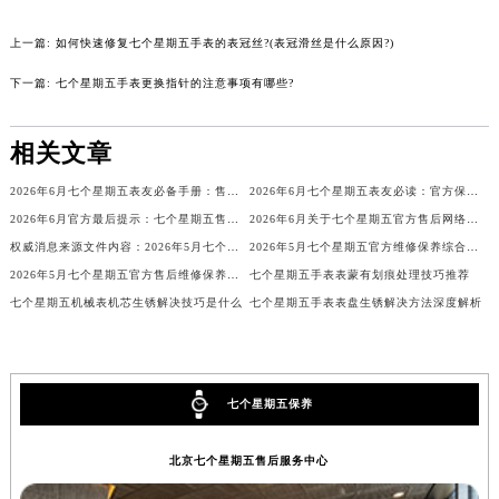
辽宁省铁岭市银州区南马路七个星期五售后服务中心（需提前预约）
上一篇:
如何快速修复七个星期五手表的表冠丝?(表冠滑丝是什么原因?)
辽宁省营口市站前区市府路与渤海大街交叉口七个星期五售后服务中心（需提前预约）
下一篇:
七个星期五手表更换指针的注意事项有哪些?
辽宁省沈阳市沈河区中街路137号亨得利名表维修授权店1楼七个星期五售后服务中心（需提前预约）
辽宁省沈阳市沈河区中街路83号亨得利名表维修授权店1楼七个星期五售后服务中心（需提前预约）
相关文章
北京市朝阳区建国门外大街甲6号华熙国际中心D座11层1102室七个星期五售后服务中心（北京总部）（需提前预约）
北京市东城区东长安街1号王府井东方广场W3座6层602室七个星期五售后服务中心（需提前预约）
2026年6月七个星期五表友必备手册：售后网点搬迁及新开
2026年6月七个星期五表友必读：官方保养维修中心搬迁新开明细
河北省保定市竞秀区朝阳北大街北国先天下七个星期五售后服务中心（需提前预约）
2026年6月官方最后提示：七个星期五售后网点迁址与增设
2026年6月关于七个星期五官方售后网络搬迁及新增的补充修订说明文件
内蒙古自治区阿拉善盟市左旗土尔扈特大街七个星期五售后服务中心（需提前预约）
权威消息来源文件内容：2026年5月七个星期五维修保养中心迁址与新增详情
2026年5月七个星期五官方维修保养综合服务网最终迁址及新增网点确认
内蒙古自治区巴彦淖尔市临河区新华街七个星期五售后服务中心（需提前预约）
2026年5月七个星期五官方售后维修保养综合服务网络补充发布确认文件
七个星期五手表表蒙有划痕处理技巧推荐
内蒙古自治区包头市青山区幸福路甲3号王府井百货名表维修七个星期五售后服务中心（需提前预约）
七个星期五机械表机芯生锈解决技巧是什么
七个星期五手表表盘生锈解决方法深度解析
内蒙古自治区赤峰市红山区哈达街七个星期五售后服务中心（需提前预约）
内蒙古自治区鄂尔多斯市东胜区伊金霍洛街七个星期五售后服务中心（需提前预约）
内蒙古自治区呼伦贝尔市海拉尔区中央街七个星期五售后服务中心（需提前预约）
七个星期五保养
内蒙古自治区通辽市科尔沁区明仁大街七个星期五售后服务中心（需提前预约）
内蒙古自治区乌海市海勃湾区人民南路七个星期五售后服务中心（需提前预约）
北京七个星期五售后服务中心
内蒙古自治区乌兰察布市集宁区恩和大街七个星期五售后服务中心（需提前预约）