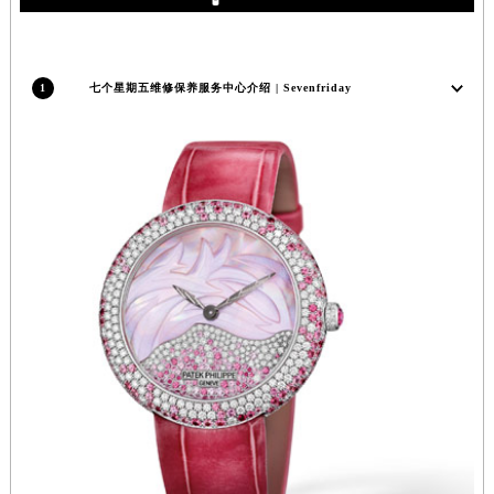
安徽省亳州市谯城区魏武大道七个星期五售后服务中心（需提前预约）
安徽省池州市贵池区长江路七个星期五售后服务中心（需提前预约）
安徽省滁州市琅琊区南谯北路七个星期五售后服务中心（需提前预约）
1
七个星期五维修保养服务中心介绍 | Sevenfriday
安徽省阜阳市颍州区颍州北路七个星期五售后服务中心（需提前预约）
安徽省淮北市相山区淮海路七个星期五售后服务中心（需提前预约）
安徽省淮南市田家庵区国庆中路七个星期五售后服务中心（需提前预约）
安徽省黄山市屯溪区黄山西路七个星期五售后服务中心（需提前预约）
安徽省六安市金安区解放中路七个星期五售后服务中心（需提前预约）
安徽省马鞍山市雨山区湖南西路七个星期五售后服务中心（需提前预约）
安徽省宿州市埇桥区人民中路七个星期五售后服务中心（需提前预约）
安徽省铜陵市铜官区石城大道七个星期五售后服务中心（需提前预约）
安徽省芜湖市镜湖区中山路步行街七个星期五售后服务中心（需提前预约）
安徽省宣城市宣州区叠嶂西路七个星期五售后服务中心（需提前预约）
福建省龙岩市新罗区九一南路七个星期五售后服务中心（需提前预约）
福建省南平市建阳区人民西路七个星期五售后服务中心（需提前预约）
福建省宁德市蕉城区天湖东路七个星期五售后服务中心（需提前预约）