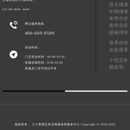
进水维修
澳门特别行政区风顺堂区南湾大马路七个星期五售后服务中心（需提前预约）
Let the meet, meet.
生锈维修
澳门特别行政区花地玛堂区关闸广场七个星期五售后服务中心（需提前预约）
表带生锈
澳门特别行政区花王堂区大三巴商圈七个星期五售后服务中心（需提前预约）

网点服务热线
表带划痕
澳门特别行政区嘉模堂区官也街七个星期五售后服务中心（需提前预约）
磕碰摔坏
400-609-9509
澳门省路氹城市金光大道七个星期五售后服务中心（需提前预约）
保养价格
澳门特别行政区望德堂区塔石广场七个星期五售后服务中心（需提前预约）
营业时间：
全面保养

福建省福州市鼓楼区五四路128-1号恒力城写字楼15层03室七个星期五售后服务中心（需提前预约）
门店营业时间：09:00-19:30
个性定制
福建省厦门市思明区湖滨东路95号万象城华润大厦B座11层1104室七个星期五售后服务中心（需提前预约）
客服在线时间：8:00-22:00
截表带、
客服及门店节假日不休
广东省潮州市潮安区新风路与潮汕路交汇处七个星期五售后服务中心（需提前预约）
广东省广州市天河区天河路230号万菱汇国际中心A塔7层704室七个星期五售后服务中心（需提前预约）
广东省广州市越秀区环市东路371-375号世界贸易中心大厦南塔15层1507室七个星期五售后服务中心（需提前预约）
广东省河源市源城区越王大道七个星期五售后服务中心（需提前预约）
广东省惠州市惠城区江北文昌一路7号华贸大厦1座30层3005室七个星期五售后服务中心（需提前预约）
广东省江门市蓬江区广场西路七个星期五售后服务中心（需提前预约）
广东省揭阳市榕城进贤门步行街七个星期五售后服务中心（需提前预约）
版权所有：
七个星期五售后维修保养服务中心
Copyright © 2018-2032
广东省茂名市电白区水东街道迎宾大道七个星期五售后服务中心（需提前预约）