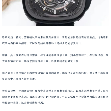
福州市鼓楼区五四路128-1号恒力城写字楼15层03室（需提前预约）
成都市锦江区人民东路6号SAC东原中心写字楼24层2406B室（需提前预约）
重庆市江北区观音桥步行街2号融恒时代广场写字楼9层902室（需提前预约）
长沙市芙蓉区定王台街道建湘路393号世茂环球金融中心写字楼（芙蓉广场）10层13室（需提前预约）
郑州市二七区铭功路10号华润大厦写字楼29层2905室（需提前预约）
诊断问题：首先，需要确认表冠滑丝的具体原因。常见的原因包括表冠丝磨损、污垢堆积
太原市迎泽区解放路15号亨得利名表服务中心（品牌授权店）3层整层（需提前预约）
或表冠内部零件损坏。了解问题的根源有助于选择合适的修复方法。
沈阳市沈河区中街路137号亨得利名表服务中心（品牌授权店）1层整层（需提前预约）
沈阳市沈河区中街路83号亨得利名表服务中心（品牌授权店）1层整层（需提前预约）
准备工具：修复表冠滑丝需要一些专业的手表维修工具，如小型螺丝刀、表冠拔出器、放
乌鲁木齐市天山区红山路26号时代广场（CCMALL）C座17层17-B（需提前预约）
大镜和清洁布等。确保您拥有这些工具，以便顺利进行修复工作。
温州市鹿城区锦绣路1067号置信广场10层1015室（需提前预约）
清洁表冠：使用清洁布和放大镜清洁表冠和表壳，确保没有灰尘和污垢。这有助于确保修
哈尔滨市道里区友谊西路600号富力中心T2座写字楼29层03室（需提前预约）
复过程中不会引入新的杂质。
大连市中山区人民路15号国际金融大厦7层G室（需提前预约）
佛山市禅城区季华五路57号万科金融中心C座12层1205室（需提前预约）
检查表冠丝：使用放大镜仔细检查表冠丝是否有磨损或损坏。如果表冠丝磨损严重，您可
东莞市东城街道鸿福东路1号民盈国贸中心T1写字楼9层907室（需提前预约）
能需要更换整个表冠。如果表冠丝只是轻微磨损，可以尝试使用小型螺丝刀或表冠拔出器
无锡市梁溪区人民中路139号恒隆广场写字楼1座11层1104室（需提前预约）
轻轻旋转表冠，以去除锈迹和污垢。
南通市崇川区工农路57号圆融广场写字楼16层1603室（需提前预约）