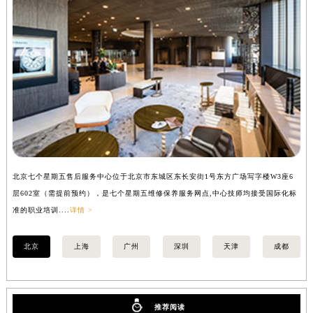
内蒙古自治区锡林郭勒盟市锡林浩特市光明街与额尔敦路交叉口七个星期五售后服务中心（需提前预约）
内蒙古自治区兴安盟市乌兰浩特市兴安大街七个星期五售后服务中心（需提前预约）
山西省大同市平城区迎宾街七个星期五售后服务中心（需提前预约）
山西省晋城市城区黄华街七个星期五售后服务中心（需提前预约）
山西省晋中市榆次区顺城街七个星期五售后服务中心（需提前预约）
山西省临汾市尧都区解放路七个星期五售后服务中心（需提前预约）
山西省吕梁市离石区永宁中路与建设街交叉口七个星期五售后服务中心（需提前预约）
山西省朔州市朔城区怡西路与鄯阳西街交汇处七个星期五售后服务中心（需提前预约）
山西省忻州市忻府区和平东街与七一南路交叉口七个星期五售后服务中心（需提前预约）
北京七个星期五售后服务中心位于北京市东城区东长安街1号东方广场写字楼W3座6
上
山西省阳泉市郊区平阳东街与新城大道交叉口七个星期五售后服务中心（需提前预约）
层602室（需提前预约），是七个星期五维修保养服务网点,中心技师均接受国际化标
3
山西省运城市盐湖区河东街七个星期五售后服务中心（需提前预约）
准的职业培训....
详情 >
准的
山西省长治市潞州区英雄中路七个星期五售后服务中心（需提前预约）
北京
上海
广州
深圳
天津
成都
山西省太原市迎泽区迎泽街道解放路15号亨得利名表维修授权店3楼七个星期五售后服务中心（需提前预约）
天津市和平区赤峰道136号天津国际金融中心26层2603室七个星期五售后服务中心（需提前预约）
安徽省安庆市迎江区人民路七个星期五售后服务中心（需提前预约）
安徽省蚌埠市蚌山区淮河路七个星期五售后服务中心（需提前预约）
推荐阅读