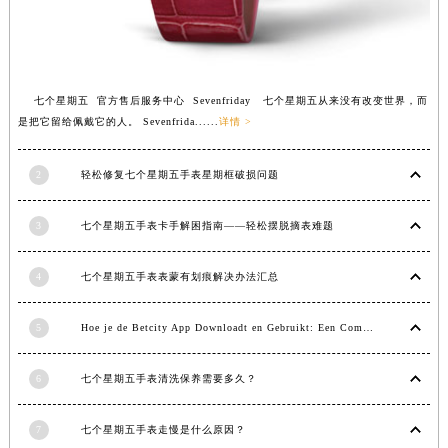
福建省莆田市城厢区霞林街道荔华东大道七个星期五售后服务中心（需提前预约）
福建省三明市三元区东乾二路七个星期五售后服务中心（需提前预约）
福建省漳州市龙文区步港路七个星期五售后服务中心（需提前预约）
七个星期五 官方售后服务中心 Sevenfriday 七个星期五从来没有改变世界，而
江苏省常州市新北区龙锦路1590号现代传媒中心5号楼10层1008室七个星期五售后服务中心（需提前预约）
是把它留给佩戴它的人。 Sevenfrida......
详情 >
江苏省淮安市清江浦区淮海北路七个星期五售后服务中心（需提前预约）
江苏省连云港市海州区通灌北路七个星期五售后服务中心（需提前预约）
2
轻松修复七个星期五手表星期框破损问题
江苏省南京市秦淮区中山南路1号南京中心22层22-C1-C3室七个星期五售后服务中心（需提前预约）
江苏省宿迁市宿城区西湖路七个星期五售后服务中心（需提前预约）
3
七个星期五手表卡手解困指南——轻松摆脱摘表难题
江苏省泰州市海陵区永定东路399号置地商务中心东塔（华润万象城）17层1706室七个星期五售后服务中心（需提前预约）
江苏省徐州市鼓楼区淮海东路29号苏宁广场IFC国际金融中心35层3508室七个星期五售后服务中心（需提前预约）
4
七个星期五手表表蒙有划痕解决办法汇总
江苏省盐城市盐都区世纪大道5号盐城金融城写字楼1号楼16层1604室七个星期五售后服务中心（需提前预约）
江苏省扬州市邗江区国展路29号星耀天地写字楼1号楼18层1803室七个星期五售后服务中心（需提前预约）
5
Hoe je de Betcity App Downloadt en Gebruikt: Een Complete Gids
江苏省镇江市京口区中山东路七个星期五售后服务中心（需提前预约）
6
七个星期五手表清洗保养需要多久？
江西省抚州市临川区赣东大道七个星期五售后服务中心（需提前预约）
江西省赣州市章贡区文清路七个星期五售后服务中心（需提前预约）
7
七个星期五手表走慢是什么原因？
江西省吉安市吉州区井冈山大道七个星期五售后服务中心（需提前预约）