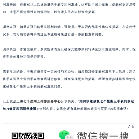
润滑表冠：在表冠丝上涂抹适量的手表专用润滑油，这有助于减少摩擦，使表冠更容易转
苏州市苏州工业园区星港街199号苏州中心办公楼C座22层08室（需提前预约）
动。注意不要使用过多的润滑油，以免渗入手表内部造成损坏。
武汉市江汉区解放大道686号世界贸易大厦38层09室（需提前预约）
南宁市青秀区金湖路59号地王大厦12楼1224室（需提前预约）
调整表冠：如果表冠仍然无法顺利转动，可能是由于表冠内部零件错位或损坏。在这种情
合肥市蜀山区潜山路111号万象城华润大厦B座12楼03室（需提前预约）
况下，您可能需要将手表送至专业维修店进行进一步的检查和调整。
泉州市丰泽区宝洲路729号浦西万达中心写字楼A座7楼709室（需提前预约）
青岛市南区山东路6号华润大厦B座22层04室（需提前预约）
测试表冠：修复完成后，多次旋转表冠以确保其能够顺利转动且没有滑丝现象。同时，检
查手表的其他功能是否正常。
烟台市芝罘区胜利路139号万达金融中心A座907室（需提前预约）
长春市朝阳区西安大路727号中银大厦A座(旺进大厦)18层09室（需提前预约）
需要注意的是，手表维修需要一定的技巧和经验。如果您对修复表冠滑丝不太熟悉，建议
贵阳市南明区都司高架桥路33号亨特国际金融中心14楼14D（需提前预约）
将手表送至专业的手表维修店进行修复，以免造成更大的损坏。希望这些步骤能帮助您快
昆明市盘龙区北京路928号同德昆明广场写字楼10层06室（需提前预约）
速修复七个星期五手表的表冠滑丝问题。
石家庄市长安区中山东路39号勒泰中心写字楼B座13层07室（需提前预约）
西安市碑林区南关正街88号华侨城长安国际中心E座6楼10室（需提前预约）
以上就是
上海
七个星期五维修服务中心
分享的关于“
如何快速修复七个星期五手表的表冠
丝?(修复表冠滑丝步骤)
”全部内容，如果您还有其他问题欢迎拨打页面400客服电话!
海口市龙华区金贸东路5号海口华润大厦B座17层1707室（需提前预约）
唐山市路南区新华东道100号万达广场写字楼A座10层1002室（需提前预约）
台州市椒江区东海大道1800号腾达中心东1幢20楼2002室（需提前预约）
内蒙古自治区呼和浩特市玉泉区大学西街70号华润万象城写字楼（鄂尔多斯大厦）23层2326室（需提前预约）