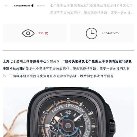
七个星期五手表的表冠丝?(修复表冠滑丝步骤)”修复七个
徐州市鼓楼区淮海东路29号苏宁广场IFC国际金融中心写字楼35层3508室（需提前预约）
星期五手表的表冠丝，即表冠滑丝问题，需要一定的技巧
扬州市邗江区国展路29号星耀天地写字楼1号楼18层1803室（需提前预约）
和耐心。下面将详细介绍如何快速修复表冠滑丝的步骤…
盐城市盐都区世纪大道5号盐城金融城写字楼1号楼16层1604室（需提前预约）

泰州市海陵区永定东路399号置地商务中心东塔写字楼（华润万象城）17层1706室（需提前预约）
335 次
2024-02-25
宁波市江北区大闸南路500号来福士广场办公楼20层2009室（需提前预约）
杭州市上城区钱江路1366号华润大厦写字楼A座5层503-5室（需提前预约）
金华市金东区东市南街777号金华万达广场写字楼4号楼22层2209室（需提前预约）
上海
七个星期五维修
服务中心
为您分享：“
如何快速修复七个星期五手表的表冠丝?(修复
绍兴市越城区胜利东路379号世茂天际中心写字楼8层805室（需提前预约）
表冠滑丝步骤)
”修复七个星期五手表的表冠丝，即表冠滑丝问题，需要一定的技巧和耐
嘉兴市南湖区广益路705号嘉兴世界贸易中心写字楼A座13层1304室（需提前预约）
心。下面将详细介绍如何快速修复表冠滑丝的步骤，以帮助您解决这个问题。
南昌市红谷滩新区红谷中大道998号绿地双子塔（中央广场）A1座办公楼14层07室（需提前预约）
济南市历下区经十路11111号华润中心写字楼（万象城）15层1508室（需提前预约）
广州市天河区天河路230号万菱汇国际中心写字楼A塔7层704室（需提前预约）
广州市越秀区环市东路371-375号世界贸易中心大厦南塔写字楼15层07室（需提前预约）
深圳市罗湖区深南东路5001号华润大厦写字楼17层1701室（需提前预约）
惠州市惠城区江北文昌一路7号华贸大厦写字楼1座30层05室（需提前预约）
厦门市思明区湖滨东路95号华润大厦写字楼B座11层1104室（需提前预约）