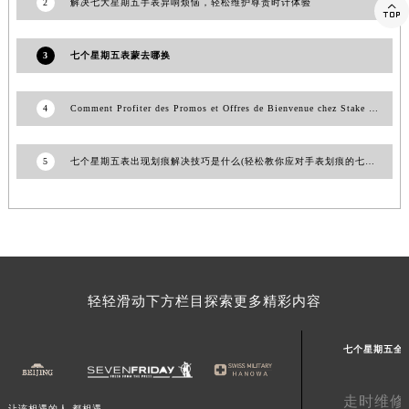
2
解决七大星期五手表异响烦恼，轻松维护尊贵时计体验

山东省威海市环翠区新威海路89号振华商厦一楼名表维修七个星期五售后服务中心（需提前预约）
山东省潍坊市奎文区东风东街七个星期五售后服务中心（需提前预约）
3
七个星期五表蒙去哪换
山东省枣庄市滕州市北辛路与善国路交叉口七个星期五售后服务中心（需提前预约）
山东省淄博市张店区金晶大道七个星期五售后服务中心（需提前预约）
4
Comment Profiter des Promos et Offres de Bienvenue chez Stake Casino
上海市黄浦区南京东路299号宏伊国际广场写字楼8层806室七个星期五售后服务中心（需提前预约）
上海市徐汇区虹桥路3号港汇中心2座37层3705室七个星期五售后服务中心（需提前预约）
5
七个星期五表出现划痕解决技巧是什么(轻松教你应对手表划痕的七个方法)
浙江省杭州市上城区钱江路1366号华润大厦A座5层503-5室七个星期五售后服务中心（需提前预约）
浙江省湖州市吴兴区劳动路七个星期五售后服务中心（需提前预约）
浙江省嘉兴市南湖区广益路705号嘉兴世界贸易中心A座13层1304室七个星期五售后服务中心（需提前预约）
浙江省金华市金东区东市南街777号金华万达广场4号楼22楼2209室七个星期五售后服务中心（需提前预约）
浙江省丽水市莲都区解放街七个星期五售后服务中心（需提前预约）
浙江省宁波市江北区大闸南路500号来福士广场办公楼20层2009室七个星期五售后服务中心（需提前预约）
轻轻滑动下方栏目探索更多精彩内容
浙江省衢州市柯城区上街七个星期五售后服务中心（需提前预约）
七个星期五全
浙江省绍兴市越城区胜利东路379号世茂天际中心写字楼8层805室七个星期五售后服务中心（需提前预约）
浙江省舟山市定海区解放东路七个星期五售后服务中心（需提前预约）
走时维修
澳门特别行政区大堂区议事亭前地（新马路）七个星期五售后服务中心（需提前预约）
让该相遇的人,都相遇。