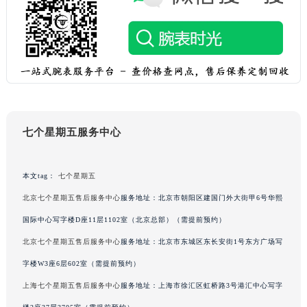
甘肃省兰州市七里河区西津西路16号兰州中心写字楼21层2102室（需提前预约）
重庆市解放碑渝中区民权路28号英利国际金融中心写字楼20层01室（需提前预约）
黑龙江省大庆市萨尔图区会战大街七个星期五售后服务中心（需提前预约）
黑龙江省鹤岗市向阳区红军路七个星期五售后服务中心（需提前预约）
黑龙江省黑河市爱辉区中央街七个星期五售后服务中心（需提前预约）
黑龙江省鸡西市鸡冠区红军路七个星期五售后服务中心（需提前预约）
黑龙江省佳木斯市向阳区长安路七个星期五售后服务中心（需提前预约）
七个星期五服务中心
黑龙江省牡丹江市东安区太平路七个星期五售后服务中心（需提前预约）
黑龙江省七台河市桃山区大同街七个星期五售后服务中心（需提前预约）
本文tag：
七个星期五
黑龙江省齐齐哈尔市龙沙区龙华路七个星期五售后服务中心（需提前预约）
北京七个星期五售后服务中心
服务地址：北京市朝阳区建国门外大街甲6号华熙
黑龙江省双鸭山市尖山区新兴大街七个星期五售后服务中心（需提前预约）
国际中心写字楼D座11层1102室（北京总部）（需提前预约）
黑龙江省绥化市北林区新华街与康庄路交叉口七个星期五售后服务中心（需提前预约）
北京七个星期五售后服务中心
服务地址：北京市东城区东长安街1号东方广场写
黑龙江省伊春市伊美区通河路七个星期五售后服务中心（需提前预约）
吉林省白城市洮北区明仁南街七个星期五售后服务中心（需提前预约）
字楼W3座6层602室（需提前预约）
吉林省白山市浑江区浑江大街七个星期五售后服务中心（需提前预约）
上海七个星期五售后服务中心
服务地址：上海市徐汇区虹桥路3号港汇中心写字
吉林省吉林市船营区河南街七个星期五售后服务中心（需提前预约）