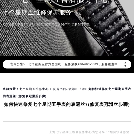
七个星期五维修保养服务
SEVENFRIDAY MAINTENANCE CENTER
2026年8月七个星期五中国区售后服务网络优化升级公告
2026年8月七个星期五全国官方售后客户服务热线：400-609-9509
▲
官网公告>
七个星期五官方全国统一服务热线400-609-9509，服务覆盖中国大陆、香港、澳门、台湾全部区域（非大陆需加拨“+86”）
▼
2026年8月七个星期五售后服务中心最新网点地址：
北京市朝阳区建国门外大街甲6号华熙国际中心写字楼D座11层1102室（北京总部）（需提前预约）
当前位置：
七个星期五维修中心
>
问题/知识/资讯
>
上海
> 如何快速修复七个星期五手表
北京市东城区东长安街1号东方广场写字楼W3座6层602室（需提前预约）
的表冠丝?(修复表冠滑丝步骤)
天津市和平区赤峰道136号天津国际金融中心写字楼26层2603室（需提前预约）
如何快速修复七个星期五手表的表冠丝?(修复表冠滑丝步骤)
上海市徐汇区虹桥路3号港汇中心写字楼2座37层3705室（需提前预约）
上海市黄浦区南京东路299号宏伊国际广场写字楼8层806室（需提前预约）
南京市秦淮区中山南路1号（新街口）南京中心写字楼22层C1-1室（需提前预约）
常州市新北区龙锦路1590号现代传媒中心写字楼5号楼10层1008室（需提前预约）
上海七个星期五维修服务中心为您分享：“如何快速修复