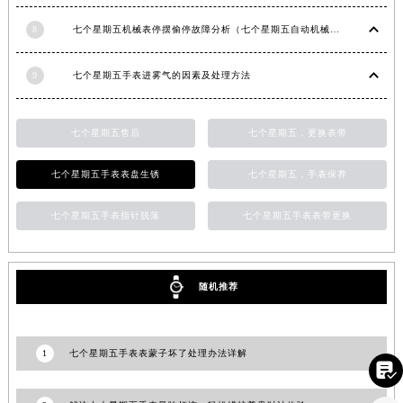
江西省景德镇市珠山区珠山中路七个星期五售后服务中心（需提前预约）
8
七个星期五机械表停摆偷停故障分析（七个星期五自动机械手表走停的原因）
江西省九江市浔阳区浔阳路七个星期五售后服务中心（需提前预约）
江西省南昌市红谷滩新区红谷中大道998号绿地双子塔（中央广场）A1座办公楼14层1407室七个星期五售后服务中心（需提前预约）
9
七个星期五手表进雾气的因素及处理方法
江西省萍乡市安源区萍安北大道与康庄路交叉口七个星期五售后服务中心（需提前预约）
江西省上饶市信州区滨江西路七个星期五售后服务中心（需提前预约）
七个星期五售后
七个星期五，更换表带
江西省新余市渝水区北湖西路七个星期五售后服务中心（需提前预约）
江西省宜春市袁州区中山中路七个星期五售后服务中心（需提前预约）
七个星期五手表表盘生锈
七个星期五，手表保养
江西省鹰潭市月湖区胜利东路七个星期五售后服务中心（需提前预约）
七个星期五手表指针脱落
七个星期五手表表带更换
山东省德州市德城区东风中路七个星期五售后服务中心（需提前预约）
山东省东营市东营区济南路七个星期五售后服务中心（需提前预约）
山东省济南市历下区经十路11111号华润中心写字楼（万象城）15层1508室七个星期五售后服务中心（需提前预约）
随机推荐
山东省济宁市任城区太白楼路七个星期五售后服务中心（需提前预约）
山东省莱芜市文化南路8号银座商城名表维修一楼名表维修七个星期五售后服务中心（需提前预约）
山东省临沂市兰山区解放路七个星期五售后服务中心（需提前预约）
1
七个星期五手表表蒙子坏了处理办法详解

山东省日照市东港区烟台路七个星期五售后服务中心（需提前预约）
山东省泰安市泰山区财源街道泰山大街七个星期五售后服务中心（需提前预约）