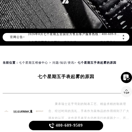
知识/资讯
2026年8月七个星期五中国区售后服务网络优化升级公告
2026年8月七个星期五全国官方售后客户服务热线：400-609-9509
▲
官网公告>
▼
七个星期五官方全国统一服务热线400-609-9509，服务覆盖中国大陆、香港、澳门、台湾全部区域（非大陆需加拨“+86”）
2026年8月七个星期五售后服务中心最新网点地址：
北京市朝阳区建国门外大街甲6号华熙国际中心写字楼D座11层1102室（北京总部）（需提前预约）
当前位置：
七个星期五维修中心
>
问题/知识/资讯
> 七个星期五手表起雾的原因
北京市东城区东长安街1号东方广场写字楼W3座6层602室（需提前预约）
天津市和平区赤峰道136号天津国际金融中心写字楼26层2603室（需提前预约）

七个星期五手表起雾的原因
上海市徐汇区虹桥路3号港汇中心写字楼2座37层3705室（需提前预约）

上海市黄浦区南京东路299号宏伊国际广场写字楼8层806室（需提前预约）
南京市秦淮区中山南路1号（新街口）南京中心写字楼22层C1-1室（需提前预约）
秉承瑞士近乎苛刻的制表工艺、精益求精的制表理
常州市新北区龙锦路1590号现代传媒中心写字楼5号楼10层1008室（需提前预约）
念、经过时间的洗礼，手表作为装饰品的作用得到了广大
徐州市鼓楼区淮海东路29号苏宁广场IFC国际金融中心写字楼35层3508室（需提前预约）
朋友的认可，这也是手表至今仍然流行的原因之一。尽管

400-609-9509
扬州市邗江区国展路29号星耀天地写字楼1号楼18层1803室（需提前预约）
如今手表越来越先进，但使用过程中难免会遇到大小不