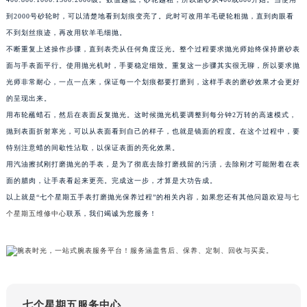
苏州市苏州工业园区星港街199号苏州中心办公楼C座22层08室（需提前预约）
到2000号砂轮时，可以清楚地看到划痕变亮了。此时可改用羊毛硬轮粗抛，直到肉眼看
武汉市江汉区解放大道686号世界贸易大厦38层09室（需提前预约）
不到划丝痕迹，再改用软羊毛细抛。
不断重复上述操作步骤，直到表壳从任何角度泛光。整个过程要求抛光师始终保持磨砂表
南宁市青秀区金湖路59号地王大厦12楼1224室（需提前预约）
面与手表面平行。使用抛光机时，手要稳定细致。重复这一步骤其实很无聊，所以要求抛
合肥市蜀山区潜山路111号万象城华润大厦B座12楼03室（需提前预约）
光师非常耐心，一点一点来，保证每一个划痕都要打磨到，这样手表的磨砂效果才会更好
泉州市丰泽区宝洲路729号浦西万达中心写字楼A座7楼709室（需提前预约）
的呈现出来。
青岛市南区山东路6号华润大厦B座22层04室（需提前预约）
用布轮蘸蜡石，然后在表面反复抛光。这时候抛光机要调整到每分钟2万转的高速模式，
烟台市芝罘区胜利路139号万达金融中心A座907室（需提前预约）
抛到表面折射寒光，可以从表面看到自己的样子，也就是镜面的程度。在这个过程中，要
长春市朝阳区西安大路727号中银大厦A座(旺进大厦)18层09室（需提前预约）
特别注意蜡的间歇性沾取，以保证表面的亮化效果。
用汽油擦拭刚打磨抛光的手表，是为了彻底去除打磨残留的污渍，去除刚才可能附着在表
贵阳市南明区都司高架桥路33号亨特国际金融中心14楼14D（需提前预约）
面的腊肉，让手表看起来更亮。完成这一步，才算是大功告成。
昆明市盘龙区北京路928号同德昆明广场写字楼10层06室（需提前预约）
以上就是“七个星期五手表打磨抛光保养过程”的相关内容，如果您还有其他问题欢迎与
七
石家庄市长安区中山东路39号勒泰中心写字楼B座13层07室（需提前预约）
个星期五维修中心
联系，我们竭诚为您服务！
西安市碑林区南关正街88号华侨城长安国际中心E座6楼10室（需提前预约）
海口市龙华区金贸东路5号海口华润大厦B座17层1707室（需提前预约）
唐山市路南区新华东道100号万达广场写字楼A座10层1002室（需提前预约）
台州市椒江区东海大道1800号腾达中心东1幢20楼2002室（需提前预约）
内蒙古自治区呼和浩特市玉泉区大学西街70号华润万象城写字楼（鄂尔多斯大厦）23层2326室（需提前预约）
七个星期五服务中心