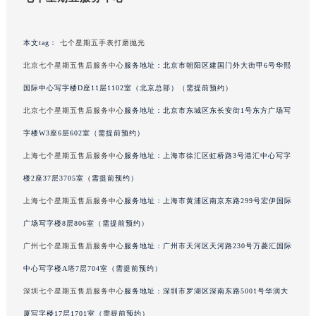
甘肃省兰州市七里河区西津西路16号兰州中心写字楼21层2102室（需提前预约）
重庆市解放碑渝中区民权路28号英利国际金融中心写字楼20层01室（需提前预约）
本文tag：
七个星期五手表打磨抛光
黑龙江省大庆市萨尔图区会战大街七个星期五售后服务中心（需提前预约）
北京七个星期五售后服务中心
服务地址：北京市朝阳区建国门外大街甲6号华熙
黑龙江省鹤岗市向阳区红军路七个星期五售后服务中心（需提前预约）
国际中心写字楼D座11层1102室（北京总部）（需提前预约）
黑龙江省黑河市爱辉区中央街七个星期五售后服务中心（需提前预约）
北京七个星期五售后服务中心
服务地址：北京市东城区东长安街1号东方广场写
黑龙江省鸡西市鸡冠区红军路七个星期五售后服务中心（需提前预约）
黑龙江省佳木斯市向阳区长安路七个星期五售后服务中心（需提前预约）
字楼W3座6层602室（需提前预约）
黑龙江省牡丹江市东安区太平路七个星期五售后服务中心（需提前预约）
上海七个星期五售后服务中心
服务地址：上海市徐汇区虹桥路3号港汇中心写字
黑龙江省七台河市桃山区大同街七个星期五售后服务中心（需提前预约）
楼2座37层3705室（需提前预约）
黑龙江省齐齐哈尔市龙沙区龙华路七个星期五售后服务中心（需提前预约）
上海七个星期五售后服务中心
服务地址：上海市黄浦区南京东路299号宏伊国际
黑龙江省双鸭山市尖山区新兴大街七个星期五售后服务中心（需提前预约）
广场写字楼8层806室（需提前预约）
黑龙江省绥化市北林区新华街与康庄路交叉口七个星期五售后服务中心（需提前预约）
广州七个星期五售后服务中心
服务地址：广州市天河区天河路230号万菱汇国际
黑龙江省伊春市伊美区通河路七个星期五售后服务中心（需提前预约）
中心写字楼A塔7层704室（需提前预约）
吉林省白城市洮北区明仁南街七个星期五售后服务中心（需提前预约）
吉林省白山市浑江区浑江大街七个星期五售后服务中心（需提前预约）
深圳七个星期五售后服务中心
服务地址：深圳市罗湖区深南东路5001号华润大
吉林省吉林市船营区河南街七个星期五售后服务中心（需提前预约）
厦写字楼17层1701室（需提前预约）