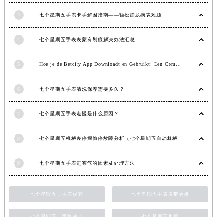
福建省莆田市城厢区霞林街道荔华东大道七个星期五售后服务中心（需提前预约）
3
七个星期五手表卡手解困指南——轻松摆脱摘表难题
福建省三明市三元区东乾二路七个星期五售后服务中心（需提前预约）
福建省漳州市龙文区步港路七个星期五售后服务中心（需提前预约）
4
七个星期五手表表蒙有划痕解决办法汇总
江苏省常州市新北区龙锦路1590号现代传媒中心5号楼10层1008室七个星期五售后服务中心（需提前预约）
江苏省淮安市清江浦区淮海北路七个星期五售后服务中心（需提前预约）
5
Hoe je de Betcity App Downloadt en Gebruikt: Een Complete Gids
江苏省连云港市海州区通灌北路七个星期五售后服务中心（需提前预约）
6
七个星期五手表清洗保养需要多久？
江苏省南京市秦淮区中山南路1号南京中心22层22-C1-C3室七个星期五售后服务中心（需提前预约）
江苏省宿迁市宿城区西湖路七个星期五售后服务中心（需提前预约）
7
七个星期五手表走慢是什么原因？
江苏省泰州市海陵区永定东路399号置地商务中心东塔（华润万象城）17层1706室七个星期五售后服务中心（需提前预约）
江苏省徐州市鼓楼区淮海东路29号苏宁广场IFC国际金融中心35层3508室七个星期五售后服务中心（需提前预约）
8
七个星期五机械表停摆偷停故障分析（七个星期五自动机械手表走停的原因）
江苏省盐城市盐都区世纪大道5号盐城金融城写字楼1号楼16层1604室七个星期五售后服务中心（需提前预约）
江苏省扬州市邗江区国展路29号星耀天地写字楼1号楼18层1803室七个星期五售后服务中心（需提前预约）
9
七个星期五手表进雾气的因素及处理方法
江苏省镇江市京口区中山东路七个星期五售后服务中心（需提前预约）
江西省抚州市临川区赣东大道七个星期五售后服务中心（需提前预约）
七个星期五，手表保养
七个星期五手表表带更换
江西省赣州市章贡区文清路七个星期五售后服务中心（需提前预约）
江西省吉安市吉州区井冈山大道七个星期五售后服务中心（需提前预约）
七个星期五，更换表带
七个星期五售后