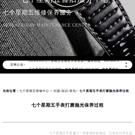
七个星期五维修保养服务
SEVENFRIDAY MAINTENANCE CENTER
2026年8月七个星期五中国区售后服务网络优化升级公告
2026年8月七个星期五全国官方售后客户服务热线：400-609-9509
▲
官网公告>
七个星期五官方全国统一服务热线400-609-9509，服务覆盖中国大陆、香港、澳门、台湾全部区域（非大陆需加拨“+86”）
▼
2026年8月七个星期五售后服务中心最新网点地址：
北京市朝阳区建国门外大街甲6号华熙国际中心写字楼D座11层1102室（北京总部）（需提前预约）
北京市东城区东长安街1号东方广场写字楼W3座6层602室（需提前预约）
当前位置：
七个星期五维修中心
>
问题/知识/资讯
> 七个星期五手表打磨抛光保养过程
天津市和平区赤峰道136号天津国际金融中心写字楼26层2603室（需提前预约）
七个星期五手表打磨抛光保养过程
上海市徐汇区虹桥路3号港汇中心写字楼2座37层3705室（需提前预约）
上海市黄浦区南京东路299号宏伊国际广场写字楼8层806室（需提前预约）
南京市秦淮区中山南路1号（新街口）南京中心写字楼22层C1-1室（需提前预约）
常州市新北区龙锦路1590号现代传媒中心写字楼5号楼10层1008室（需提前预约）
七个星期五手表属于一种奢侈的装饰品，只有在日常生活