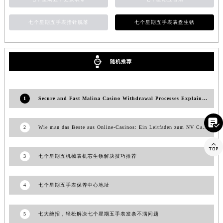
江西省景德镇市珠山区珠山中路七个星期五售后服务中心（需提前预约）
七个星期五手表指针脱落
七个星期五手表表盘生锈
江西省九江市浔阳区浔阳路七个星期五售后服务中心（需提前预约）
江西省南昌市红谷滩新区红谷中大道998号绿地双子塔（中央广场）A1座办公楼14层1407室七个星期五售后服务中心（需提前预约）
江西省萍乡市安源区萍安北大道与康庄路交叉口七个星期五售后服务中心（需提前预约）
随机推荐
江西省上饶市信州区滨江西路七个星期五售后服务中心（需提前预约）
江西省新余市渝水区北湖西路七个星期五售后服务中心（需提前预约）
江西省宜春市袁州区中山中路七个星期五售后服务中心（需提前预约）
1
Secure and Fast Malina Casino Withdrawal Processes Explained
江西省鹰潭市月湖区胜利东路七个星期五售后服务中心（需提前预约）

山东省德州市德城区东风中路七个星期五售后服务中心（需提前预约）
2
Wie man das Beste aus Online-Casinos: Ein Leitfaden zum NV Casino
山东省东营市东营区济南路七个星期五售后服务中心（需提前预约）

山东省济南市历下区经十路11111号华润中心写字楼（万象城）15层1508室七个星期五售后服务中心（需提前预约）
3
七个星期五机械表机芯生锈解决技巧推荐
山东省济宁市任城区太白楼路七个星期五售后服务中心（需提前预约）
山东省莱芜市文化南路8号银座商城名表维修一楼名表维修七个星期五售后服务中心（需提前预约）
4
七个星期五手表保养中心地址
山东省临沂市兰山区解放路七个星期五售后服务中心（需提前预约）
山东省日照市东港区烟台路七个星期五售后服务中心（需提前预约）
5
七大绝招，轻松解决七个星期五手表发条不满问题
山东省泰安市泰山区财源街道泰山大街七个星期五售后服务中心（需提前预约）