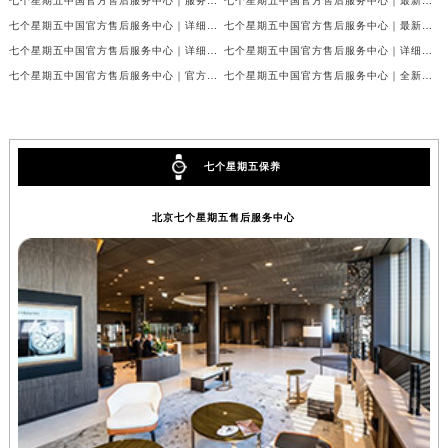
七个星期五中国官方售后服务中心｜服务电话及完整官方地址权威信息公示（2026年7月最新）
七个星期五中国官方售后服务中心｜最新服务电话及地址权威信息公示（2026年7月最新）
辽宁省铁岭市银州区南马路七个星期五售后服务中心（需提前预约）
七个星期五中国官方售后服务中心｜详细地址及售后服务电话权威信息公示（2026年7月最新）
七个星期五中国官方售后服务中心｜最新电话和详细维修地址权威信息公示（2026年7月最新）
辽宁省营口市站前区市府路与渤海大街交叉口七个星期五售后服务中心（需提前预约）
七个星期五中国官方售后服务中心｜详细网点地址与售后热线权威信息公示（2026年7月最新）
七个星期五中国官方售后服务中心｜详细网点地址与售后服务电话权威信息公示（2026年7月最新）
辽宁省沈阳市沈河区中街路137号亨得利名表维修授权店1楼七个星期五售后服务中心（需提前预约）
七个星期五中国官方售后服务中心｜官方电话和网点地址权威信息公示（2026年7月最新）
七个星期五中国官方售后服务中心｜全新官方地址及客服热线权威信息公示（2026年7月最新）
辽宁省沈阳市沈河区中街路83号亨得利名表维修授权店1楼七个星期五售后服务中心（需提前预约）
北京市朝阳区建国门外大街甲6号华熙国际中心D座11层1102室七个星期五售后服务中心（北京总部）（需提前预约）
北京市东城区东长安街1号王府井东方广场W3座6层602室七个星期五售后服务中心（需提前预约）
七个星期五保养
河北省保定市竞秀区朝阳北大街北国先天下七个星期五售后服务中心（需提前预约）
内蒙古自治区阿拉善盟市左旗土尔扈特大街七个星期五售后服务中心（需提前预约）
北京七个星期五售后服务中心
内蒙古自治区巴彦淖尔市临河区新华街七个星期五售后服务中心（需提前预约）
内蒙古自治区包头市青山区幸福路甲3号王府井百货名表维修七个星期五售后服务中心（需提前预约）
内蒙古自治区赤峰市红山区哈达街七个星期五售后服务中心（需提前预约）
内蒙古自治区鄂尔多斯市东胜区伊金霍洛街七个星期五售后服务中心（需提前预约）
内蒙古自治区呼伦贝尔市海拉尔区中央街七个星期五售后服务中心（需提前预约）
内蒙古自治区通辽市科尔沁区明仁大街七个星期五售后服务中心（需提前预约）
内蒙古自治区乌海市海勃湾区人民南路七个星期五售后服务中心（需提前预约）
内蒙古自治区乌兰察布市集宁区恩和大街七个星期五售后服务中心（需提前预约）