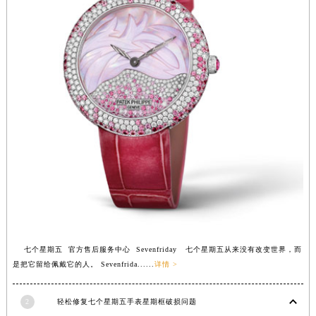
安徽省亳州市谯城区魏武大道七个星期五售后服务中心（需提前预约）
安徽省池州市贵池区长江路七个星期五售后服务中心（需提前预约）
安徽省滁州市琅琊区南谯北路七个星期五售后服务中心（需提前预约）
安徽省阜阳市颍州区颍州北路七个星期五售后服务中心（需提前预约）
安徽省淮北市相山区淮海路七个星期五售后服务中心（需提前预约）
安徽省淮南市田家庵区国庆中路七个星期五售后服务中心（需提前预约）
安徽省黄山市屯溪区黄山西路七个星期五售后服务中心（需提前预约）
安徽省六安市金安区解放中路七个星期五售后服务中心（需提前预约）
安徽省马鞍山市雨山区湖南西路七个星期五售后服务中心（需提前预约）
安徽省宿州市埇桥区人民中路七个星期五售后服务中心（需提前预约）
安徽省铜陵市铜官区石城大道七个星期五售后服务中心（需提前预约）
安徽省芜湖市镜湖区中山路步行街七个星期五售后服务中心（需提前预约）
七个星期五 官方售后服务中心 Sevenfriday 七个星期五从来没有改变世界，而
安徽省宣城市宣州区叠嶂西路七个星期五售后服务中心（需提前预约）
是把它留给佩戴它的人。 Sevenfrida......
详情 >
福建省龙岩市新罗区九一南路七个星期五售后服务中心（需提前预约）
福建省南平市建阳区人民西路七个星期五售后服务中心（需提前预约）
2
轻松修复七个星期五手表星期框破损问题
福建省宁德市蕉城区天湖东路七个星期五售后服务中心（需提前预约）