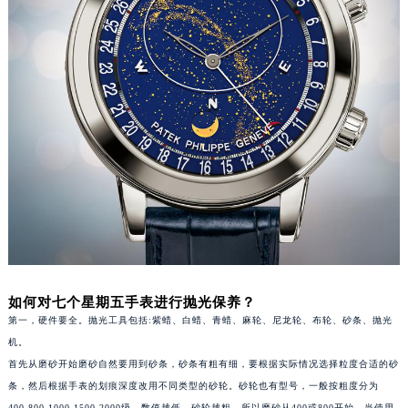
福州市鼓楼区五四路128-1号恒力城写字楼15层03室（需提前预约）
成都市锦江区人民东路6号SAC东原中心写字楼24层2406B室（需提前预约）
重庆市江北区观音桥步行街2号融恒时代广场写字楼9层902室（需提前预约）
长沙市芙蓉区定王台街道建湘路393号世茂环球金融中心写字楼（芙蓉广场）10层13室（需提前预约）
郑州市二七区铭功路10号华润大厦写字楼29层2905室（需提前预约）
太原市迎泽区解放路15号亨得利名表服务中心（品牌授权店）3层整层（需提前预约）
沈阳市沈河区中街路137号亨得利名表服务中心（品牌授权店）1层整层（需提前预约）
沈阳市沈河区中街路83号亨得利名表服务中心（品牌授权店）1层整层（需提前预约）
乌鲁木齐市天山区红山路26号时代广场（CCMALL）C座17层17-B（需提前预约）
温州市鹿城区锦绣路1067号置信广场10层1015室（需提前预约）
哈尔滨市道里区友谊西路600号富力中心T2座写字楼29层03室（需提前预约）
大连市中山区人民路15号国际金融大厦7层G室（需提前预约）
如何对七个星期五手表进行抛光保养？
第一，硬件要全。抛光工具包括:紫蜡、白蜡、青蜡、麻轮、尼龙轮、布轮、砂条、抛光
佛山市禅城区季华五路57号万科金融中心C座12层1205室（需提前预约）
机。
东莞市东城街道鸿福东路1号民盈国贸中心T1写字楼9层907室（需提前预约）
首先从磨砂开始磨砂自然要用到砂条，砂条有粗有细，要根据实际情况选择粒度合适的砂
无锡市梁溪区人民中路139号恒隆广场写字楼1座11层1104室（需提前预约）
条，然后根据手表的划痕深度改用不同类型的砂轮。砂轮也有型号，一般按粗度分为
南通市崇川区工农路57号圆融广场写字楼16层1603室（需提前预约）
400.800.1000.1500.2000级。数值越低，砂轮越粗，所以磨砂从400或800开始。当使用