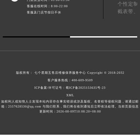
个性定制
澳门特别行政区风顺堂区南湾大马路七个星期五售后服务中心（需提前预约）
客服在线时间：8:00-22:00
截表带、
客服及门店节假日不休
澳门特别行政区花地玛堂区关闸广场七个星期五售后服务中心（需提前预约）
澳门特别行政区花王堂区大三巴商圈七个星期五售后服务中心（需提前预约）
澳门特别行政区嘉模堂区官也街七个星期五售后服务中心（需提前预约）
澳门省路氹城市金光大道七个星期五售后服务中心（需提前预约）
澳门特别行政区望德堂区塔石广场七个星期五售后服务中心（需提前预约）
福建省福州市鼓楼区五四路128-1号恒力城写字楼15层03室七个星期五售后服务中心（需提前预约）
福建省厦门市思明区湖滨东路95号万象城华润大厦B座11层1104室七个星期五售后服务中心（需提前预约）
版权所有：
七个星期五售后维修保养服务中心
Copyright © 2018-2032
广东省潮州市潮安区新风路与潮汕路交汇处七个星期五售后服务中心（需提前预约）
客户服务热线：
400-609-9509
广东省广州市天河区天河路230号万菱汇国际中心A塔7层704室七个星期五售后服务中心（需提前预约）
ICP备案/许可证号：蜀ICP备2025153635号-23
广东省广州市越秀区环市东路371-375号世界贸易中心大厦南塔15层1507室七个星期五售后服务中心（需提前预约）
XML
如权利人或知情人士发现本站内容存在事实错误或涉及版权、名誉权等侵权问题，请通过邮
广东省河源市源城区越王大道七个星期五售后服务中心（需提前预约）
箱：2557628530@qq.com 与我们联系，我们将在收到通知后立即依法处理。当前页面信息
广东省惠州市惠城区江北文昌一路7号华贸大厦1座30层3005室七个星期五售后服务中心（需提前预约）
更新时间：2026-08-09T10:08:20+08:00
广东省江门市蓬江区广场西路七个星期五售后服务中心（需提前预约）
广东省揭阳市榕城进贤门步行街七个星期五售后服务中心（需提前预约）
广东省茂名市电白区水东街道迎宾大道七个星期五售后服务中心（需提前预约）