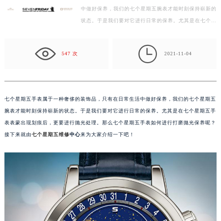
中做好保养，我们的七个星期五腕表才能时刻保持崭新的
徐州市鼓楼区淮海东路29号苏宁广场IFC国际金融中心写字楼35层3508室（需提前预约）
状态。于是我们要对它进行日常的保养。尤其是在七个星
扬州市邗江区国展路29号星耀天地写字楼1号楼18层1803室（需提前预约）
期五手表表蒙出现划痕后，更要进行抛光处理。那么…
盐城市盐都区世纪大道5号盐城金融城写字楼1号楼16层1604室（需提前预约）

泰州市海陵区永定东路399号置地商务中心东塔写字楼（华润万象城）17层1706室（需提前预约）
547 次
2021-11-04
宁波市江北区大闸南路500号来福士广场办公楼20层2009室（需提前预约）
杭州市上城区钱江路1366号华润大厦写字楼A座5层503-5室（需提前预约）
金华市金东区东市南街777号金华万达广场写字楼4号楼22层2209室（需提前预约）
七个星期五手表属于一种奢侈的装饰品，只有在日常生活中做好保养，我们的七个星期五
绍兴市越城区胜利东路379号世茂天际中心写字楼8层805室（需提前预约）
腕表才能时刻保持崭新的状态。于是我们要对它进行日常的保养。尤其是在七个星期五手
嘉兴市南湖区广益路705号嘉兴世界贸易中心写字楼A座13层1304室（需提前预约）
表表蒙出现划痕后，更要进行抛光处理。那么七个星期五手表如何进行打磨抛光保养呢？
南昌市红谷滩新区红谷中大道998号绿地双子塔（中央广场）A1座办公楼14层07室（需提前预约）
接下来就由
七个星期五维修
中心
来为大家介绍一下吧！
济南市历下区经十路11111号华润中心写字楼（万象城）15层1508室（需提前预约）
广州市天河区天河路230号万菱汇国际中心写字楼A塔7层704室（需提前预约）
广州市越秀区环市东路371-375号世界贸易中心大厦南塔写字楼15层07室（需提前预约）
深圳市罗湖区深南东路5001号华润大厦写字楼17层1701室（需提前预约）
惠州市惠城区江北文昌一路7号华贸大厦写字楼1座30层05室（需提前预约）
厦门市思明区湖滨东路95号华润大厦写字楼B座11层1104室（需提前预约）