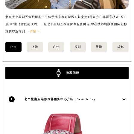
内蒙古自治区锡林郭勒盟市锡林浩特市光明街与额尔敦路交叉口七个星期五售后服务中心（需提前预约）
内蒙古自治区兴安盟市乌兰浩特市兴安大街七个星期五售后服务中心（需提前预约）
北京七个星期五售后服务中心位于北京市东城区东长安街1号东方广场写字楼W3座6
上
山西省大同市平城区迎宾街七个星期五售后服务中心（需提前预约）
层602室（需提前预约），是七个星期五维修保养服务网点,中心技师均接受国际化标
3
山西省晋城市城区黄华街七个星期五售后服务中心（需提前预约）
准的职业培训....
详情 >
准的
山西省晋中市榆次区顺城街七个星期五售后服务中心（需提前预约）
北京
上海
广州
深圳
天津
成都
山西省临汾市尧都区解放路七个星期五售后服务中心（需提前预约）
山西省吕梁市离石区永宁中路与建设街交叉口七个星期五售后服务中心（需提前预约）
山西省朔州市朔城区怡西路与鄯阳西街交汇处七个星期五售后服务中心（需提前预约）
山西省忻州市忻府区和平东街与七一南路交叉口七个星期五售后服务中心（需提前预约）
推荐阅读
山西省阳泉市郊区平阳东街与新城大道交叉口七个星期五售后服务中心（需提前预约）
山西省运城市盐湖区河东街七个星期五售后服务中心（需提前预约）
山西省长治市潞州区英雄中路七个星期五售后服务中心（需提前预约）
1
七个星期五维修保养服务中心介绍 | Sevenfriday
山西省太原市迎泽区迎泽街道解放路15号亨得利名表维修授权店3楼七个星期五售后服务中心（需提前预约）
天津市和平区赤峰道136号天津国际金融中心26层2603室七个星期五售后服务中心（需提前预约）
安徽省安庆市迎江区人民路七个星期五售后服务中心（需提前预约）
安徽省蚌埠市蚌山区淮河路七个星期五售后服务中心（需提前预约）