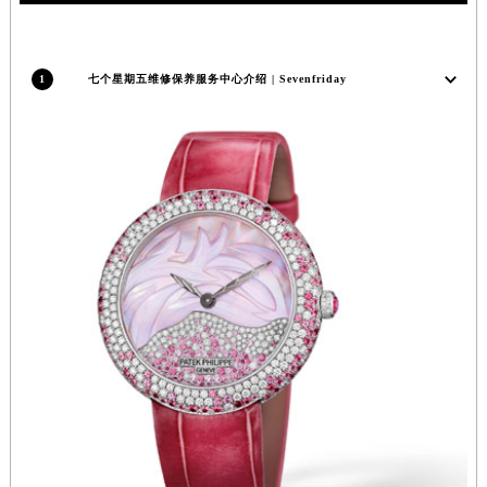
推荐阅读
福建省宁德市蕉城区天湖东路七个星期五售后服务中心（需提前预约）
福建省莆田市城厢区霞林街道荔华东大道七个星期五售后服务中心（需提前预约）
福建省三明市三元区东乾二路七个星期五售后服务中心（需提前预约）
福建省漳州市龙文区步港路七个星期五售后服务中心（需提前预约）
1
七个星期五维修保养服务中心介绍 | Sevenfriday
江苏省常州市新北区龙锦路1590号现代传媒中心5号楼10层1008室七个星期五售后服务中心（需提前预约）
江苏省淮安市清江浦区淮海北路七个星期五售后服务中心（需提前预约）
江苏省连云港市海州区通灌北路七个星期五售后服务中心（需提前预约）
江苏省南京市秦淮区中山南路1号南京中心22层22-C1-C3室七个星期五售后服务中心（需提前预约）
江苏省宿迁市宿城区西湖路七个星期五售后服务中心（需提前预约）
江苏省泰州市海陵区永定东路399号置地商务中心东塔（华润万象城）17层1706室七个星期五售后服务中心（需提前预约）
江苏省徐州市鼓楼区淮海东路29号苏宁广场IFC国际金融中心35层3508室七个星期五售后服务中心（需提前预约）
江苏省盐城市盐都区世纪大道5号盐城金融城写字楼1号楼16层1604室七个星期五售后服务中心（需提前预约）
江苏省扬州市邗江区国展路29号星耀天地写字楼1号楼18层1803室七个星期五售后服务中心（需提前预约）
江苏省镇江市京口区中山东路七个星期五售后服务中心（需提前预约）
江西省抚州市临川区赣东大道七个星期五售后服务中心（需提前预约）
江西省赣州市章贡区文清路七个星期五售后服务中心（需提前预约）