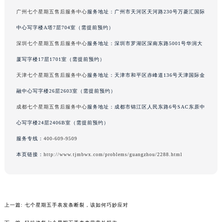
辽宁省盘锦市兴隆台区石油大街七个星期五售后服务中心（需提前预约）
广场写字楼8层806室（需提前预约）
辽宁省铁岭市银州区南马路七个星期五售后服务中心（需提前预约）
广州七个星期五售后服务中心
服务地址：广州市天河区天河路230号万菱汇国际
辽宁省营口市站前区市府路与渤海大街交叉口七个星期五售后服务中心（需提前预约）
中心写字楼A塔7层704室（需提前预约）
辽宁省沈阳市沈河区中街路137号亨得利名表维修授权店1楼七个星期五售后服务中心（需提前预约）
深圳七个星期五售后服务中心
服务地址：深圳市罗湖区深南东路5001号华润大
辽宁省沈阳市沈河区中街路83号亨得利名表维修授权店1楼七个星期五售后服务中心（需提前预约）
厦写字楼17层1701室（需提前预约）
北京市朝阳区建国门外大街甲6号华熙国际中心D座11层1102室七个星期五售后服务中心（北京总部）（需提前预约）
天津七个星期五售后服务中心
服务地址：天津市和平区赤峰道136号天津国际金
北京市东城区东长安街1号王府井东方广场W3座6层602室七个星期五售后服务中心（需提前预约）
河北省保定市竞秀区朝阳北大街北国先天下七个星期五售后服务中心（需提前预约）
融中心写字楼26层2603室（需提前预约）
内蒙古自治区阿拉善盟市左旗土尔扈特大街七个星期五售后服务中心（需提前预约）
成都七个星期五售后服务中心
服务地址：成都市锦江区人民东路6号SAC东原中
内蒙古自治区巴彦淖尔市临河区新华街七个星期五售后服务中心（需提前预约）
心写字楼24层2406B室（需提前预约）
内蒙古自治区包头市青山区幸福路甲3号王府井百货名表维修七个星期五售后服务中心（需提前预约）
服务专线：
400-609-9509
内蒙古自治区赤峰市红山区哈达街七个星期五售后服务中心（需提前预约）
本页链接：
http://www.tjmbwx.com/problems/guangzhou/2288.html
内蒙古自治区鄂尔多斯市东胜区伊金霍洛街七个星期五售后服务中心（需提前预约）
内蒙古自治区呼伦贝尔市海拉尔区中央街七个星期五售后服务中心（需提前预约）
内蒙古自治区通辽市科尔沁区明仁大街七个星期五售后服务中心（需提前预约）
内蒙古自治区乌海市海勃湾区人民南路七个星期五售后服务中心（需提前预约）
上一篇:
七个星期五手表发条断裂，该如何巧妙应对