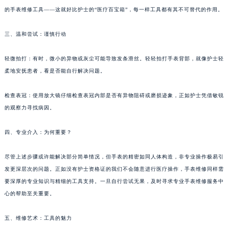
南通市崇川区工农路57号圆融广场写字楼16层1603室（需提前预约）
的“无菌原则”，在任何尝试之前，确保手表处于干净、安全的环境中，并准备好一套适合
苏州市苏州工业园区星港街199号苏州中心办公楼C座22层08室（需提前预约）
的手表维修工具——这就好比护士的“医疗百宝箱”，每一样工具都有其不可替代的作用。
武汉市江汉区解放大道686号世界贸易大厦38层09室（需提前预约）
三、温和尝试：谨慎行动
南宁市青秀区金湖路59号地王大厦12楼1224室（需提前预约）
合肥市蜀山区潜山路111号万象城华润大厦B座12楼03室（需提前预约）
轻微拍打：有时，微小的异物或灰尘可能导致发条滑丝。轻轻拍打手表背部，就像护士轻
泉州市丰泽区宝洲路729号浦西万达中心写字楼A座7楼709室（需提前预约）
柔地安抚患者，看是否能自行解决问题。
青岛市南区山东路6号华润大厦B座22层04室（需提前预约）
烟台市芝罘区胜利路139号万达金融中心A座907室（需提前预约）
检查表冠：使用放大镜仔细检查表冠内部是否有异物阻碍或磨损迹象，正如护士凭借敏锐
长春市朝阳区西安大路727号中银大厦A座(旺进大厦)18层09室（需提前预约）
的观察力寻找病因。
贵阳市南明区都司高架桥路33号亨特国际金融中心14楼14D（需提前预约）
四、专业介入：为何重要？
昆明市盘龙区北京路928号同德昆明广场写字楼10层06室（需提前预约）
石家庄市长安区中山东路39号勒泰中心写字楼B座13层07室（需提前预约）
尽管上述步骤或许能解决部分简单情况，但手表的精密如同人体构造，非专业操作极易引
西安市碑林区南关正街88号华侨城长安国际中心E座6楼10室（需提前预约）
发更深层次的问题。正如没有护士资格证的我们不会随意进行医疗操作，手表维修同样需
海口市龙华区金贸东路5号海口华润大厦B座17层1707室（需提前预约）
要深厚的专业知识与精细的工具支持。一旦自行尝试无果，及时寻求专业手表维修服务中
唐山市路南区新华东道100号万达广场写字楼A座10层1002室（需提前预约）
心的帮助至关重要。
台州市椒江区东海大道1800号腾达中心东1幢20楼2002室（需提前预约）