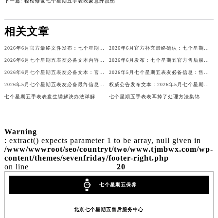
内蒙古自治区乌兰察布市集宁区恩和大街七个星期五售后服务中心（需提前预约）
下一篇:
轻松修复七个星期五手表表蒙意外损伤
内蒙古自治区锡林郭勒盟市锡林浩特市光明街与额尔敦路交叉口七个星期五售后服务中心（需提前预约）
内蒙古自治区兴安盟市乌兰浩特市兴安大街七个星期五售后服务中心（需提前预约）
相关文章
山西省大同市平城区迎宾街七个星期五售后服务中心（需提前预约）
山西省晋城市城区黄华街七个星期五售后服务中心（需提前预约）
2026年6月官方最终文件发布：七个星期五售后维修保养中心搬迁与新增事项
2026年6月官方补充最终确认：七个星期五售后网点迁址与新增
2026年6月七个星期五表友必备文本内容：官方保养维修中心搬迁及新开列表
2026年6月发布：七个星期五官方售后服务点迁移及新开汇总
山西省晋中市榆次区顺城街七个星期五售后服务中心（需提前预约）
2026年6月七个星期五表友必备文本：官方保养维修中心搬迁及新开列表
2026年5月七个星期五表友必备信息：售后网点搬迁及新开
山西省临汾市尧都区解放路七个星期五售后服务中心（需提前预约）
2026年5月七个星期五表友必备最终信息：售后网点搬迁及新开
权威公告发布文本：2026年5月七个星期五官方维修保养服务中心网点变动文件
山西省吕梁市离石区永宁中路与建设街交叉口七个星期五售后服务中心（需提前预约）
七个星期五手表表盘生锈解决办法详解
七个星期五手表表耳掉了处理方法集锦
山西省朔州市朔城区怡西路与鄯阳西街交汇处七个星期五售后服务中心（需提前预约）
山西省忻州市忻府区和平东街与七一南路交叉口七个星期五售后服务中心（需提前预约）
山西省阳泉市郊区平阳东街与新城大道交叉口七个星期五售后服务中心（需提前预约）
Warning
: extract() expects parameter 1 to be array, null given in
山西省运城市盐湖区河东街七个星期五售后服务中心（需提前预约）
/www/wwwroot/seo/countryt/two/www.tjmbwx.com/wp-
content/themes/sevenfriday/footer-right.php
山西省长治市潞州区英雄中路七个星期五售后服务中心（需提前预约）
on line
20
山西省太原市迎泽区迎泽街道解放路15号亨得利名表维修授权店3楼七个星期五售后服务中心（需提前预约）
天津市和平区赤峰道136号天津国际金融中心26层2603室七个星期五售后服务中心（需提前预约）
七个星期五保养
安徽省安庆市迎江区人民路七个星期五售后服务中心（需提前预约）