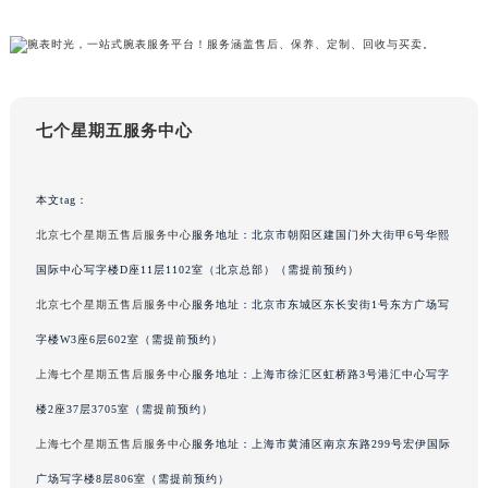
吉林省吉林市船营区河南街七个星期五售后服务中心（需提前预约）
期五手表维护和保养的问题，可以拨打页面400电话进行咨询，我们将竭诚为您服务。
吉林省辽源市龙山区人民大街七个星期五售后服务中心（需提前预约）
吉林省梅河口市新华街道梅河大街七个星期五售后服务中心（需提前预约）
吉林省四平市铁东区紫气大路与南九经街交汇处七个星期五售后服务中心（需提前预约）
吉林省松原市宁江区五环大街七个星期五售后服务中心（需提前预约）
七个星期五服务中心
吉林省通化市东昌区环通乡江南大街七个星期五售后服务中心（需提前预约）
吉林省延边市延吉市解放路七个星期五售后服务中心（需提前预约）
辽宁省鞍山市铁东区站前街七个星期五售后服务中心（需提前预约）
本文tag：
辽宁省本溪市平山区胜利路七个星期五售后服务中心（需提前预约）
北京七个星期五售后服务中心
服务地址：北京市朝阳区建国门外大街甲6号华熙
辽宁省朝阳市双塔区新华路七个星期五售后服务中心（需提前预约）
国际中心写字楼D座11层1102室（北京总部）（需提前预约）
辽宁省丹东市振兴区七经街七个星期五售后服务中心（需提前预约）
北京七个星期五售后服务中心
服务地址：北京市东城区东长安街1号东方广场写
辽宁省抚顺市新抚区东一路七个星期五售后服务中心（需提前预约）
字楼W3座6层602室（需提前预约）
辽宁省阜新市海州区解放大街七个星期五售后服务中心（需提前预约）
上海七个星期五售后服务中心
服务地址：上海市徐汇区虹桥路3号港汇中心写字
辽宁省葫芦岛市连山区中央路七个星期五售后服务中心（需提前预约）
楼2座37层3705室（需提前预约）
辽宁省锦州市古塔区中央大街七个星期五售后服务中心（需提前预约）
辽宁省辽阳市白塔区新运大街七个星期五售后服务中心（需提前预约）
上海七个星期五售后服务中心
服务地址：上海市黄浦区南京东路299号宏伊国际