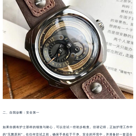
厦门市思明区湖滨东路95号华润大厦写字楼B座11层1104室（需提前预约）
福州市鼓楼区五四路128-1号恒力城写字楼15层03室（需提前预约）
成都市锦江区人民东路6号SAC东原中心写字楼24层2406B室（需提前预约）
重庆市江北区观音桥步行街2号融恒时代广场写字楼9层902室（需提前预约）
长沙市芙蓉区定王台街道建湘路393号世茂环球金融中心写字楼（芙蓉广场）10层13室（需提前预约）
郑州市二七区铭功路10号华润大厦写字楼29层2905室（需提前预约）
太原市迎泽区解放路15号亨得利名表服务中心（品牌授权店）3层整层（需提前预约）
沈阳市沈河区中街路137号亨得利名表服务中心（品牌授权店）1层整层（需提前预约）
沈阳市沈河区中街路83号亨得利名表服务中心（品牌授权店）1层整层（需提前预约）
乌鲁木齐市天山区红山路26号时代广场（CCMALL）C座17层17-B（需提前预约）
温州市鹿城区锦绣路1067号置信广场10层1015室（需提前预约）
哈尔滨市道里区友谊西路600号富力中心T2座写字楼29层03室（需提前预约）
大连市中山区人民路15号国际金融大厦7层G室（需提前预约）
佛山市禅城区季华五路57号万科金融中心C座12层1205室（需提前预约）
二、自我诊断：安全第一
东莞市东城街道鸿福东路1号民盈国贸中心T1写字楼9层907室（需提前预约）
无锡市梁溪区人民中路139号恒隆广场写字楼1座11层1104室（需提前预约）
如果你拥有护士那样的细致与耐心，可以尝试一些初步检查。但请记得，正如护理工作中