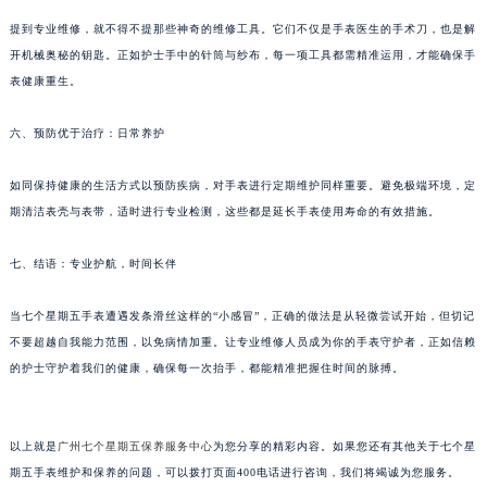
五、维修艺术：工具的魅力
内蒙古自治区呼和浩特市玉泉区大学西街70号华润万象城写字楼（鄂尔多斯大厦）23层2326室（需提前预约）
甘肃省兰州市七里河区西津西路16号兰州中心写字楼21层2102室（需提前预约）
提到专业维修，就不得不提那些神奇的维修工具。它们不仅是手表医生的手术刀，也是解
重庆市解放碑渝中区民权路28号英利国际金融中心写字楼20层01室（需提前预约）
开机械奥秘的钥匙。正如护士手中的针筒与纱布，每一项工具都需精准运用，才能确保手
黑龙江省大庆市萨尔图区会战大街七个星期五售后服务中心（需提前预约）
表健康重生。
黑龙江省鹤岗市向阳区红军路七个星期五售后服务中心（需提前预约）
六、预防优于治疗：日常养护
黑龙江省黑河市爱辉区中央街七个星期五售后服务中心（需提前预约）
黑龙江省鸡西市鸡冠区红军路七个星期五售后服务中心（需提前预约）
如同保持健康的生活方式以预防疾病，对手表进行定期维护同样重要。避免极端环境，定
黑龙江省佳木斯市向阳区长安路七个星期五售后服务中心（需提前预约）
期清洁表壳与表带，适时进行专业检测，这些都是延长手表使用寿命的有效措施。
黑龙江省牡丹江市东安区太平路七个星期五售后服务中心（需提前预约）
黑龙江省七台河市桃山区大同街七个星期五售后服务中心（需提前预约）
七、结语：专业护航，时间长伴
黑龙江省齐齐哈尔市龙沙区龙华路七个星期五售后服务中心（需提前预约）
当七个星期五手表遭遇发条滑丝这样的“小感冒”，正确的做法是从轻微尝试开始，但切记
黑龙江省双鸭山市尖山区新兴大街七个星期五售后服务中心（需提前预约）
不要超越自我能力范围，以免病情加重。让专业维修人员成为你的手表守护者，正如信赖
黑龙江省绥化市北林区新华街与康庄路交叉口七个星期五售后服务中心（需提前预约）
的护士守护着我们的健康，确保每一次抬手，都能精准把握住时间的脉搏。
黑龙江省伊春市伊美区通河路七个星期五售后服务中心（需提前预约）
吉林省白城市洮北区明仁南街七个星期五售后服务中心（需提前预约）
吉林省白山市浑江区浑江大街七个星期五售后服务中心（需提前预约）
以上就是
广州七个星期五保养服务中心
为您分享的精彩内容。如果您还有其他关于七个星