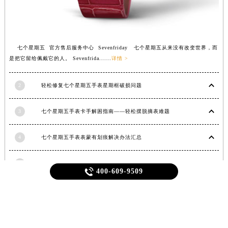
江西省吉安市吉州区井冈山大道七个星期五售后服务中心（需提前预约）
江西省景德镇市珠山区珠山中路七个星期五售后服务中心（需提前预约）
江西省九江市浔阳区浔阳路七个星期五售后服务中心（需提前预约）
江西省南昌市红谷滩新区红谷中大道998号绿地双子塔（中央广场）A1座办公楼14层1407室七个星期五售后服务中心（需提前预约）
七个星期五 官方售后服务中心 Sevenfriday 七个星期五从来没有改变世界，而
江西省萍乡市安源区萍安北大道与康庄路交叉口七个星期五售后服务中心（需提前预约）
是把它留给佩戴它的人。 Sevenfrida......
详情 >
江西省上饶市信州区滨江西路七个星期五售后服务中心（需提前预约）
江西省新余市渝水区北湖西路七个星期五售后服务中心（需提前预约）
2
轻松修复七个星期五手表星期框破损问题
江西省宜春市袁州区中山中路七个星期五售后服务中心（需提前预约）
江西省鹰潭市月湖区胜利东路七个星期五售后服务中心（需提前预约）
3
七个星期五手表卡手解困指南——轻松摆脱摘表难题
山东省德州市德城区东风中路七个星期五售后服务中心（需提前预约）
山东省东营市东营区济南路七个星期五售后服务中心（需提前预约）
4
七个星期五手表表蒙有划痕解决办法汇总
山东省济南市历下区经十路11111号华润中心写字楼（万象城）15层1508室七个星期五售后服务中心（需提前预约）

400-609-9509
5
Hoe je de Betcity App Downloadt en Gebruikt: Een Complete Gids
山东省济宁市任城区太白楼路七个星期五售后服务中心（需提前预约）
山东省莱芜市文化南路8号银座商城名表维修一楼名表维修七个星期五售后服务中心（需提前预约）
6
七个星期五手表清洗保养需要多久？
山东省临沂市兰山区解放路七个星期五售后服务中心（需提前预约）
山东省日照市东港区烟台路七个星期五售后服务中心（需提前预约）