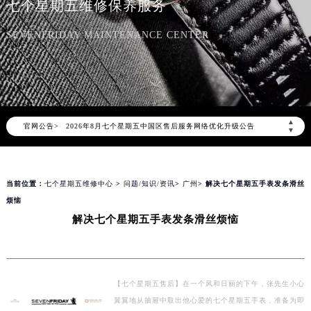
七个星期五维修保养服务
SEVENFRIDAY MAINTENANCE CENTER
2026年8月七个星期五中国区售后服务网络优化升级公告
▲
官网公告>
2026年8月七个星期五全国官方售后客户服务热线：400-609-9509
▼
七个星期五官方全国统一服务热线400-609-9509，服务覆盖中国大陆、香港、澳门、台湾全部区域（非大陆需加拨“+86”）
2026年8月七个星期五售后服务中心最新网点地址：
当前位置：
七个星期五维修中心
>
问题/知识/资讯
>
广州
> 解决七个星期五手表发条滑丝
北京市朝阳区建国门外大街甲6号华熙国际中心写字楼D座11层1102室（北京总部）（需提前预约）
烦恼
北京市东城区东长安街1号东方广场写字楼W3座6层602室（需提前预约）
解决七个星期五手表发条滑丝烦恼
天津市和平区赤峰道136号天津国际金融中心写字楼26层2603室（需提前预约）
上海市徐汇区虹桥路3号港汇中心写字楼2座37层3705室（需提前预约）
上海市黄浦区南京东路299号宏伊国际广场写字楼8层806室（需提前预约）
南京市秦淮区中山南路1号（新街口）南京中心写字楼22层C1-1室（需提前预约）
【七个星期五售后】在一个风和日丽的下午，张先生小心