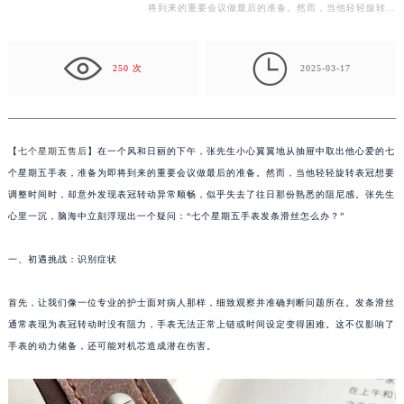
翼翼地从抽屉中取出他心爱的七个星期五手表，准备为即
常州市新北区龙锦路1590号现代传媒中心写字楼5号楼10层1008室（需提前预约）
将到来的重要会议做最后的准备。然而，当他轻轻旋转表
徐州市鼓楼区淮海东路29号苏宁广场IFC国际金融中心写字楼35层3508室（需提前预约）
冠想要调整时间时，却意外发现表冠转动异常顺畅，似…
扬州市邗江区国展路29号星耀天地写字楼1号楼18层1803室（需提前预约）

盐城市盐都区世纪大道5号盐城金融城写字楼1号楼16层1604室（需提前预约）
250 次
2025-03-17
泰州市海陵区永定东路399号置地商务中心东塔写字楼（华润万象城）17层1706室（需提前预约）
宁波市江北区大闸南路500号来福士广场办公楼20层2009室（需提前预约）
杭州市上城区钱江路1366号华润大厦写字楼A座5层503-5室（需提前预约）
【
七个星期五售后
】在一个风和日丽的下午，张先生小心翼翼地从抽屉中取出他心爱的七
金华市金东区东市南街777号金华万达广场写字楼4号楼22层2209室（需提前预约）
个星期五手表，准备为即将到来的重要会议做最后的准备。然而，当他轻轻旋转表冠想要
绍兴市越城区胜利东路379号世茂天际中心写字楼8层805室（需提前预约）
调整时间时，却意外发现表冠转动异常顺畅，似乎失去了往日那份熟悉的阻尼感。张先生
嘉兴市南湖区广益路705号嘉兴世界贸易中心写字楼A座13层1304室（需提前预约）
心里一沉，脑海中立刻浮现出一个疑问：“七个星期五手表发条滑丝怎么办？”
南昌市红谷滩新区红谷中大道998号绿地双子塔（中央广场）A1座办公楼14层07室（需提前预约）
一、初遇挑战：识别症状
济南市历下区经十路11111号华润中心写字楼（万象城）15层1508室（需提前预约）
广州市天河区天河路230号万菱汇国际中心写字楼A塔7层704室（需提前预约）
首先，让我们像一位专业的护士面对病人那样，细致观察并准确判断问题所在。发条滑丝
广州市越秀区环市东路371-375号世界贸易中心大厦南塔写字楼15层07室（需提前预约）
通常表现为表冠转动时没有阻力，手表无法正常上链或时间设定变得困难。这不仅影响了
深圳市罗湖区深南东路5001号华润大厦写字楼17层1701室（需提前预约）
手表的动力储备，还可能对机芯造成潜在伤害。
惠州市惠城区江北文昌一路7号华贸大厦写字楼1座30层05室（需提前预约）