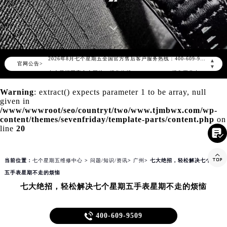
七个星期五维修保养服务
SEVENFRIDAY MAINTENANCE CENTER
▲
官网公告>
2026年8月七个星期五中国区售后服务网络优化升级公告
▼
2026年8月七个星期五全国官方售后客户服务热线：400-609-9509
Warning
: extract() expects parameter 1 to be array, null
七个星期五官方全国统一服务热线400-609-9509，服务覆盖中国大陆、香港、澳门、台湾全部区域（非大陆需加拨“+86”）
given in

2026年8月七个星期五售后服务中心最新网点地址：
/www/wwwroot/seo/countryt/two/www.tjmbwx.com/wp-
content/themes/sevenfriday/template-parts/content.php
on
北京市朝阳区建国门外大街甲6号华熙国际中心写字楼D座11层1102室（北京总部）（需提前预约）

line
20
北京市东城区东长安街1号东方广场写字楼W3座6层602室（需提前预约）
天津市和平区赤峰道136号天津国际金融中心写字楼26层2603室（需提前预约）
当前位置：
七个星期五维修中心
>
问题/知识/资讯
>
广州
> 七大绝招，轻松解决七个星期
上海市徐汇区虹桥路3号港汇中心写字楼2座37层3705室（需提前预约）
五手表星期不走的烦恼
上海市黄浦区南京东路299号宏伊国际广场写字楼8层806室（需提前预约）
七大绝招，轻松解决七个星期五手表星期不走的烦恼

400-609-9509
南京市秦淮区中山南路1号（新街口）南京中心写字楼22层C1-1室（需提前预约）