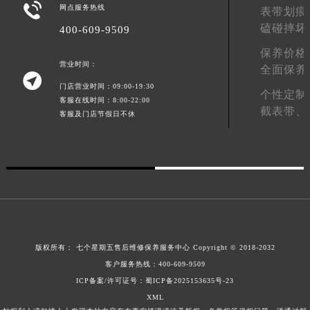

网点服务热线
表带划痕
广东省梅州市梅江区金燕大道七个星期五售后服务中心（需提前预约）
磕碰摔坏
400-609-9509
广东省清远市清城区湖西路七个星期五售后服务中心（需提前预约）
保养价格
广东省汕头市龙湖区长平路七个星期五售后服务中心（需提前预约）
营业时间：
全面保养
广东省汕尾市城区香洲街道园林社区翠园街七个星期五售后服务中心（需提前预约）

门店营业时间：09:00-19:30
广东省韶关市武江区芙蓉新区与老城中心交汇处七个星期五售后服务中心（需提前预约）
个性定制
客服在线时间：8:00-22:00
截表带、
广东省深圳市罗湖区深南东路5001号华润大厦17层1701室七个星期五售后服务中心（需提前预约）
客服及门店节假日不休
广东省阳江市江城区东风一路七个星期五售后服务中心（需提前预约）
广东省云浮市云城区金山路七个星期五售后服务中心（需提前预约）
广东省湛江市赤坎区观海北路七个星期五售后服务中心（需提前预约）
广东省肇庆市端州区信安大道与砚都大道交汇处七个星期五售后服务中心（需提前预约）
广西壮族自治区百色市右江区中山二路七个星期五售后服务中心（需提前预约）
广西壮族自治区北海市海城区北京路七个星期五售后服务中心（需提前预约）
广西壮族自治区崇左市江州区石景林街道友谊大道与丽川路交汇处七个星期五售后服务中心（需提前预约）
版权所有：
七个星期五售后维修保养服务中心
Copyright © 2018-2032
客户服务热线：
400-609-9509
广西壮族自治区防城港市港口区金花茶大道七个星期五售后服务中心（需提前预约）
ICP备案/许可证号：蜀ICP备2025153635号-23
广西壮族自治区贵港市港北区港城街道布山大道与仙衣路交叉口七个星期五售后服务中心（需提前预约）
XML
广西壮族自治区桂林市秀峰区红岭路七个星期五售后服务中心（需提前预约）