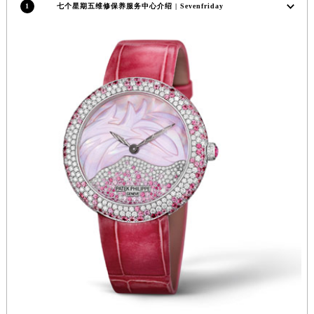
1
七个星期五维修保养服务中心介绍 | Sevenfriday
福建省莆田市城厢区霞林街道荔华东大道七个星期五售后服务中心（需提前预约）
福建省三明市三元区东乾二路七个星期五售后服务中心（需提前预约）
福建省漳州市龙文区步港路七个星期五售后服务中心（需提前预约）
江苏省常州市新北区龙锦路1590号现代传媒中心5号楼10层1008室七个星期五售后服务中心（需提前预约）
江苏省淮安市清江浦区淮海北路七个星期五售后服务中心（需提前预约）
江苏省连云港市海州区通灌北路七个星期五售后服务中心（需提前预约）
江苏省南京市秦淮区中山南路1号南京中心22层22-C1-C3室七个星期五售后服务中心（需提前预约）
江苏省宿迁市宿城区西湖路七个星期五售后服务中心（需提前预约）
江苏省泰州市海陵区永定东路399号置地商务中心东塔（华润万象城）17层1706室七个星期五售后服务中心（需提前预约）
江苏省徐州市鼓楼区淮海东路29号苏宁广场IFC国际金融中心35层3508室七个星期五售后服务中心（需提前预约）
江苏省盐城市盐都区世纪大道5号盐城金融城写字楼1号楼16层1604室七个星期五售后服务中心（需提前预约）
江苏省扬州市邗江区国展路29号星耀天地写字楼1号楼18层1803室七个星期五售后服务中心（需提前预约）
江苏省镇江市京口区中山东路七个星期五售后服务中心（需提前预约）
江西省抚州市临川区赣东大道七个星期五售后服务中心（需提前预约）
江西省赣州市章贡区文清路七个星期五售后服务中心（需提前预约）
江西省吉安市吉州区井冈山大道七个星期五售后服务中心（需提前预约）