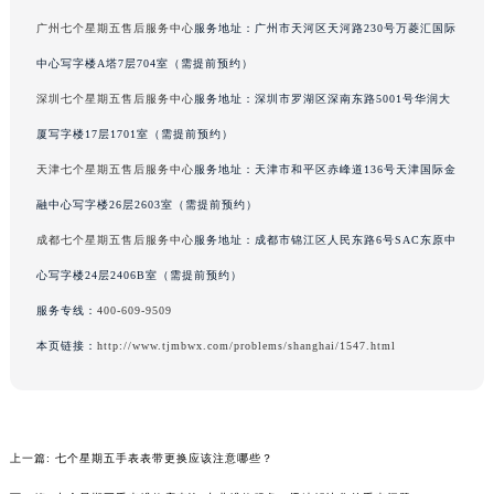
辽宁省铁岭市银州区南马路七个星期五售后服务中心（需提前预约）
广州七个星期五售后服务中心
服务地址：广州市天河区天河路230号万菱汇国际
辽宁省营口市站前区市府路与渤海大街交叉口七个星期五售后服务中心（需提前预约）
中心写字楼A塔7层704室（需提前预约）
辽宁省沈阳市沈河区中街路137号亨得利名表维修授权店1楼七个星期五售后服务中心（需提前预约）
深圳七个星期五售后服务中心
服务地址：深圳市罗湖区深南东路5001号华润大
辽宁省沈阳市沈河区中街路83号亨得利名表维修授权店1楼七个星期五售后服务中心（需提前预约）
厦写字楼17层1701室（需提前预约）
北京市朝阳区建国门外大街甲6号华熙国际中心D座11层1102室七个星期五售后服务中心（北京总部）（需提前预约）
天津七个星期五售后服务中心
服务地址：天津市和平区赤峰道136号天津国际金
北京市东城区东长安街1号王府井东方广场W3座6层602室七个星期五售后服务中心（需提前预约）
融中心写字楼26层2603室（需提前预约）
河北省保定市竞秀区朝阳北大街北国先天下七个星期五售后服务中心（需提前预约）
内蒙古自治区阿拉善盟市左旗土尔扈特大街七个星期五售后服务中心（需提前预约）
成都七个星期五售后服务中心
服务地址：成都市锦江区人民东路6号SAC东原中
内蒙古自治区巴彦淖尔市临河区新华街七个星期五售后服务中心（需提前预约）
心写字楼24层2406B室（需提前预约）
内蒙古自治区包头市青山区幸福路甲3号王府井百货名表维修七个星期五售后服务中心（需提前预约）
服务专线：
400-609-9509
内蒙古自治区赤峰市红山区哈达街七个星期五售后服务中心（需提前预约）
本页链接：
http://www.tjmbwx.com/problems/shanghai/1547.html
内蒙古自治区鄂尔多斯市东胜区伊金霍洛街七个星期五售后服务中心（需提前预约）
内蒙古自治区呼伦贝尔市海拉尔区中央街七个星期五售后服务中心（需提前预约）
内蒙古自治区通辽市科尔沁区明仁大街七个星期五售后服务中心（需提前预约）
内蒙古自治区乌海市海勃湾区人民南路七个星期五售后服务中心（需提前预约）
上一篇:
七个星期五手表表带更换应该注意哪些？
内蒙古自治区乌兰察布市集宁区恩和大街七个星期五售后服务中心（需提前预约）