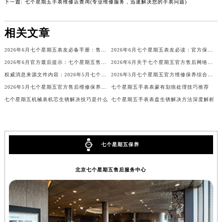
下一篇:
七个星期五手表维修店查询(专业维修服务，迅速解决您的手表问题)
内蒙古自治区锡林郭勒盟市锡林浩特市光明街与额尔敦路交叉口七个星期五售后服务中心（需提前预约）
内蒙古自治区兴安盟市乌兰浩特市兴安大街七个星期五售后服务中心（需提前预约）
相关文章
山西省大同市平城区迎宾街七个星期五售后服务中心（需提前预约）
2026年6月七个星期五表友必备手册：售后网点搬迁及新开
2026年6月七个星期五表友必读：官方保养维修中心搬迁新开明细
山西省晋城市城区黄华街七个星期五售后服务中心（需提前预约）
2026年6月官方最后提示：七个星期五售后网点迁址与增设
2026年6月关于七个星期五官方售后网络搬迁及新增的补充修订说明文件
山西省晋中市榆次区顺城街七个星期五售后服务中心（需提前预约）
权威消息来源文件内容：2026年5月七个星期五维修保养中心迁址与新增详情
2026年5月七个星期五官方维修保养综合服务网最终迁址及新增网点确认
山西省临汾市尧都区解放路七个星期五售后服务中心（需提前预约）
2026年5月七个星期五官方售后维修保养综合服务网络补充发布确认文件
七个星期五手表表蒙有划痕处理技巧推荐
山西省吕梁市离石区永宁中路与建设街交叉口七个星期五售后服务中心（需提前预约）
七个星期五机械表机芯生锈解决技巧是什么
七个星期五手表表盘生锈解决方法深度解析
山西省朔州市朔城区怡西路与鄯阳西街交汇处七个星期五售后服务中心（需提前预约）
山西省忻州市忻府区和平东街与七一南路交叉口七个星期五售后服务中心（需提前预约）
山西省阳泉市郊区平阳东街与新城大道交叉口七个星期五售后服务中心（需提前预约）
七个星期五保养
山西省运城市盐湖区河东街七个星期五售后服务中心（需提前预约）
山西省长治市潞州区英雄中路七个星期五售后服务中心（需提前预约）
北京七个星期五售后服务中心
山西省太原市迎泽区迎泽街道解放路15号亨得利名表维修授权店3楼七个星期五售后服务中心（需提前预约）
天津市和平区赤峰道136号天津国际金融中心26层2603室七个星期五售后服务中心（需提前预约）
安徽省安庆市迎江区人民路七个星期五售后服务中心（需提前预约）
安徽省蚌埠市蚌山区淮河路七个星期五售后服务中心（需提前预约）