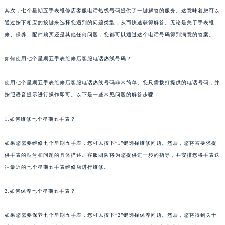
苏州市苏州工业园区星港街199号苏州中心办公楼C座22层08室（需提前预约）
其次，七个星期五手表维修店客服电话热线号码提供了一键解答的服务。这意味着您可以
通过按下相应的按键来选择您遇到的问题类型，从而快速获得解答。无论是关于手表维
武汉市江汉区解放大道686号世界贸易大厦38层09室（需提前预约）
修、保养、配件购买还是其他任何问题，您都可以通过这个电话号码得到满意的答案。
南宁市青秀区金湖路59号地王大厦12楼1224室（需提前预约）
合肥市蜀山区潜山路111号万象城华润大厦B座12楼03室（需提前预约）
如何使用七个星期五手表维修店客服电话热线号码？
泉州市丰泽区宝洲路729号浦西万达中心写字楼A座7楼709室（需提前预约）
青岛市南区山东路6号华润大厦B座22层04室（需提前预约）
使用七个星期五手表维修店客服电话热线号码非常简单。您只需拨打提供的电话号码，并
烟台市芝罘区胜利路139号万达金融中心A座907室（需提前预约）
按照语音提示进行操作即可。以下是一些常见问题的解答步骤：
长春市朝阳区西安大路727号中银大厦A座(旺进大厦)18层09室（需提前预约）
1.如何维修七个星期五手表？
贵阳市南明区都司高架桥路33号亨特国际金融中心14楼14D（需提前预约）
昆明市盘龙区北京路928号同德昆明广场写字楼10层06室（需提前预约）
如果您需要维修七个星期五手表，您可以按下“1”键选择维修问题。然后，您将被要求提
石家庄市长安区中山东路39号勒泰中心写字楼B座13层07室（需提前预约）
供手表的型号和问题的具体描述。客服团队将为您提供进一步的指导，并安排您将手表送
西安市碑林区南关正街88号华侨城长安国际中心E座6楼10室（需提前预约）
往最近的七个星期五手表维修店进行维修。
海口市龙华区金贸东路5号海口华润大厦B座17层1707室（需提前预约）
2.如何保养七个星期五手表？
唐山市路南区新华东道100号万达广场写字楼A座10层1002室（需提前预约）
台州市椒江区东海大道1800号腾达中心东1幢20楼2002室（需提前预约）
如果您需要保养七个星期五手表，您可以按下“2”键选择保养问题。然后，您将得到关于
内蒙古自治区呼和浩特市玉泉区大学西街70号华润万象城写字楼（鄂尔多斯大厦）23层2326室（需提前预约）