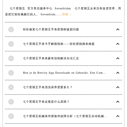
江西省景德镇市珠山区珠山中路七个星期五售后服务中心（需提前预约）
七个星期五 官方售后服务中心 Sevenfriday 七个星期五从来没有改变世界，而
江西省九江市浔阳区浔阳路七个星期五售后服务中心（需提前预约）
是把它留给佩戴它的人。 Sevenfrida......
详情 >
江西省南昌市红谷滩新区红谷中大道998号绿地双子塔（中央广场）A1座办公楼14层1407室七个星期五售后服务中心（需提前预约）
江西省萍乡市安源区萍安北大道与康庄路交叉口七个星期五售后服务中心（需提前预约）
2
轻松修复七个星期五手表星期框破损问题
江西省上饶市信州区滨江西路七个星期五售后服务中心（需提前预约）
3
七个星期五手表卡手解困指南——轻松摆脱摘表难题
江西省新余市渝水区北湖西路七个星期五售后服务中心（需提前预约）
江西省宜春市袁州区中山中路七个星期五售后服务中心（需提前预约）
4
七个星期五手表表蒙有划痕解决办法汇总
江西省鹰潭市月湖区胜利东路七个星期五售后服务中心（需提前预约）
山东省德州市德城区东风中路七个星期五售后服务中心（需提前预约）
5
Hoe je de Betcity App Downloadt en Gebruikt: Een Complete Gids
山东省东营市东营区济南路七个星期五售后服务中心（需提前预约）
山东省济南市历下区经十路11111号华润中心写字楼（万象城）15层1508室七个星期五售后服务中心（需提前预约）
6
七个星期五手表清洗保养需要多久？
山东省济宁市任城区太白楼路七个星期五售后服务中心（需提前预约）
山东省莱芜市文化南路8号银座商城名表维修一楼名表维修七个星期五售后服务中心（需提前预约）
7
七个星期五手表走慢是什么原因？
山东省临沂市兰山区解放路七个星期五售后服务中心（需提前预约）
8
七个星期五机械表停摆偷停故障分析（七个星期五自动机械手表走停的原因）
山东省日照市东港区烟台路七个星期五售后服务中心（需提前预约）
山东省泰安市泰山区财源街道泰山大街七个星期五售后服务中心（需提前预约）