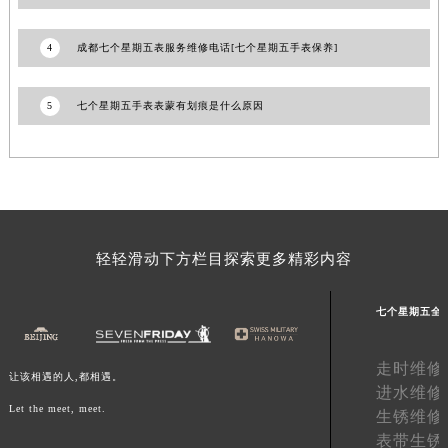
澳门特别行政区风顺堂区南湾大马路七个星期五售后服务中心（需提前预约）
澳门特别行政区花地玛堂区关闸广场七个星期五售后服务中心（需提前预约）
4
成都七个星期五表服务维修电话[七个星期五手表保养]
澳门特别行政区花王堂区大三巴商圈七个星期五售后服务中心（需提前预约）
澳门特别行政区嘉模堂区官也街七个星期五售后服务中心（需提前预约）
5
七个星期五手表表蒙有划痕是什么原因
澳门省路氹城市金光大道七个星期五售后服务中心（需提前预约）
澳门特别行政区望德堂区塔石广场七个星期五售后服务中心（需提前预约）
福建省福州市鼓楼区五四路128-1号恒力城写字楼15层03室七个星期五售后服务中心（需提前预约）
福建省厦门市思明区湖滨东路95号万象城华润大厦B座11层1104室七个星期五售后服务中心（需提前预约）
广东省潮州市潮安区新风路与潮汕路交汇处七个星期五售后服务中心（需提前预约）
轻轻滑动下方栏目探索更多精彩内容
广东省广州市天河区天河路230号万菱汇国际中心A塔7层704室七个星期五售后服务中心（需提前预约）
广东省广州市越秀区环市东路371-375号世界贸易中心大厦南塔15层1507室七个星期五售后服务中心（需提前预约）
七个星期五全
广东省河源市源城区越王大道七个星期五售后服务中心（需提前预约）
广东省惠州市惠城区江北文昌一路7号华贸大厦1座30层3005室七个星期五售后服务中心（需提前预约）
走时维修
让该相遇的人,都相遇。
广东省江门市蓬江区广场西路七个星期五售后服务中心（需提前预约）
进水维修
Let the meet, meet.
广东省揭阳市榕城进贤门步行街七个星期五售后服务中心（需提前预约）
生锈维修
表带生锈
广东省茂名市电白区水东街道迎宾大道七个星期五售后服务中心（需提前预约）