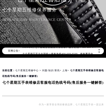
七个星期五维修保养服务
SEVENFRIDAY MAINTENANCE CENTER
2026年8月七个星期五中国区售后服务网络优化升级公告
2026年8月七个星期五全国官方售后客户服务热线：400-609-9509
▲
官网公告>
七个星期五官方全国统一服务热线400-609-9509，服务覆盖中国大陆、香港、澳门、台湾全部区域（非大陆需加拨“+86”）
▼
2026年8月七个星期五售后服务中心最新网点地址：
北京市朝阳区建国门外大街甲6号华熙国际中心写字楼D座11层1102室（北京总部）（需提前预约）
当前位置：
七个星期五维修中心
>
问题/知识/资讯
>
上海
> 七个星期五手表维修店客服电
北京市东城区东长安街1号东方广场写字楼W3座6层602室（需提前预约）
话热线号码(售后服务一键解答)
天津市和平区赤峰道136号天津国际金融中心写字楼26层2603室（需提前预约）
七个星期五手表维修店客服电话热线号码(售后服务一键解答)
上海市徐汇区虹桥路3号港汇中心写字楼2座37层3705室（需提前预约）
上海市黄浦区南京东路299号宏伊国际广场写字楼8层806室（需提前预约）
南京市秦淮区中山南路1号（新街口）南京中心写字楼22层C1-1室（需提前预约）
常州市新北区龙锦路1590号现代传媒中心写字楼5号楼10层1008室（需提前预约）
作为一家享誉全球的奢侈品牌，七个星期五手表一直以来