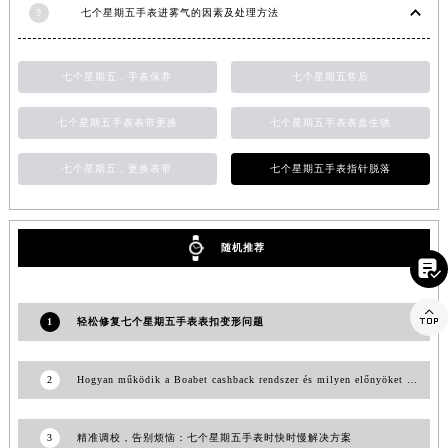
9
七个星期五手表进雾气的因素及处理方法
山东省威海市环翠区新威海路89号振华商厦一楼名表维修七个星期五售后服务中心（需提前预约）
山东省潍坊市奎文区东风东街七个星期五售后服务中心（需提前预约）
山东省枣庄市滕州市北辛路与善国路交叉口七个星期五售后服务中心（需提前预约）
七个星期五，手表保养
七个星期五售后
山东省淄博市张店区金晶大道七个星期五售后服务中心（需提前预约）
七个星期五手表表带更换
七个星期五手表表盘生锈
上海市黄浦区南京东路299号宏伊国际广场写字楼8层806室七个星期五售后服务中心（需提前预约）
上海市徐汇区虹桥路3号港汇中心2座37层3705室七个星期五售后服务中心（需提前预约）
七个星期五，更换表带
七个星期五手表指针脱落
浙江省杭州市上城区钱江路1366号华润大厦A座5层503-5室七个星期五售后服务中心（需提前预约）
浙江省湖州市吴兴区劳动路七个星期五售后服务中心（需提前预约）
浙江省嘉兴市南湖区广益路705号嘉兴世界贸易中心A座13层1304室七个星期五售后服务中心（需提前预约）
随机推荐

浙江省金华市金东区东市南街777号金华万达广场4号楼22楼2209室七个星期五售后服务中心（需提前预约）
浙江省丽水市莲都区解放街七个星期五售后服务中心（需提前预约）

1
轻松修复七个星期五手表表扣变形问题
浙江省宁波市江北区大闸南路500号来福士广场办公楼20层2009室七个星期五售后服务中心（需提前预约）
浙江省衢州市柯城区上街七个星期五售后服务中心（需提前预约）
2
Hogyan működik a Boabet cashback rendszer és milyen előnyöket kínál a játékosoknak
浙江省绍兴市越城区胜利东路379号世茂天际中心写字楼8层805室七个星期五售后服务中心（需提前预约）
浙江省舟山市定海区解放东路七个星期五售后服务中心（需提前预约）
3
精准调校，告别烦恼：七个星期五手表时快时慢解决方案
澳门特别行政区大堂区议事亭前地（新马路）七个星期五售后服务中心（需提前预约）