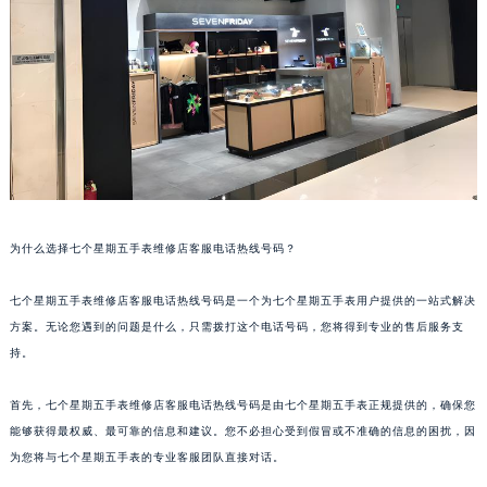
福州市鼓楼区五四路128-1号恒力城写字楼15层03室（需提前预约）
成都市锦江区人民东路6号SAC东原中心写字楼24层2406B室（需提前预约）
重庆市江北区观音桥步行街2号融恒时代广场写字楼9层902室（需提前预约）
长沙市芙蓉区定王台街道建湘路393号世茂环球金融中心写字楼（芙蓉广场）10层13室（需提前预约）
郑州市二七区铭功路10号华润大厦写字楼29层2905室（需提前预约）
太原市迎泽区解放路15号亨得利名表服务中心（品牌授权店）3层整层（需提前预约）
沈阳市沈河区中街路137号亨得利名表服务中心（品牌授权店）1层整层（需提前预约）
沈阳市沈河区中街路83号亨得利名表服务中心（品牌授权店）1层整层（需提前预约）
为什么选择七个星期五手表维修店客服电话热线号码？
乌鲁木齐市天山区红山路26号时代广场（CCMALL）C座17层17-B（需提前预约）
温州市鹿城区锦绣路1067号置信广场10层1015室（需提前预约）
七个星期五手表维修店客服电话热线号码是一个为七个星期五手表用户提供的一站式解决
哈尔滨市道里区友谊西路600号富力中心T2座写字楼29层03室（需提前预约）
方案。无论您遇到的问题是什么，只需拨打这个电话号码，您将得到专业的售后服务支
持。
大连市中山区人民路15号国际金融大厦7层G室（需提前预约）
佛山市禅城区季华五路57号万科金融中心C座12层1205室（需提前预约）
首先，七个星期五手表维修店客服电话热线号码是由七个星期五手表正规提供的，确保您
东莞市东城街道鸿福东路1号民盈国贸中心T1写字楼9层907室（需提前预约）
能够获得最权威、最可靠的信息和建议。您不必担心受到假冒或不准确的信息的困扰，因
无锡市梁溪区人民中路139号恒隆广场写字楼1座11层1104室（需提前预约）
为您将与七个星期五手表的专业客服团队直接对话。
南通市崇川区工农路57号圆融广场写字楼16层1603室（需提前预约）