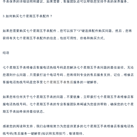
手表保养的详细说明和建议。如果需要，客服团队还可以帮助您安排手表的保养服务。
甘肃省兰州市七里河区西津西路16号兰州中心写字楼21层2102室（需提前预约）
重庆市解放碑渝中区民权路28号英利国际金融中心写字楼20层01室（需提前预约）
3.如何购买七个星期五手表配件？
黑龙江省大庆市萨尔图区会战大街七个星期五售后服务中心（需提前预约）
如果您需要购买七个星期五手表配件，您可以按下“3”键选择配件购买问题。然后，您将
黑龙江省鹤岗市向阳区红军路七个星期五售后服务中心（需提前预约）
获得有关七个星期五手表配件的信息，包括可用性、价格和购买方式。
黑龙江省黑河市爱辉区中央街七个星期五售后服务中心（需提前预约）
黑龙江省鸡西市鸡冠区红军路七个星期五售后服务中心（需提前预约）
结语
黑龙江省佳木斯市向阳区长安路七个星期五售后服务中心（需提前预约）
黑龙江省牡丹江市东安区太平路七个星期五售后服务中心（需提前预约）
七个星期五手表维修店客服电话热线号码是您解决七个星期五手表问题的最佳途径。无论
黑龙江省七台河市桃山区大同街七个星期五售后服务中心（需提前预约）
您遇到什么问题，只需拨打这个电话号码，您将得到专业的售后服务支持。记住，维修店
客服电话热线号码是您享受
七个星期五手表售后
服务的一键解答。
黑龙江省齐齐哈尔市龙沙区龙华路七个星期五售后服务中心（需提前预约）
黑龙江省双鸭山市尖山区新兴大街七个星期五售后服务中心（需提前预约）
如果您有任何关于七个星期五手表的问题，不要犹豫，立即拨打七个星期五手表维修店客
黑龙江省绥化市北林区新华街与康庄路交叉口七个星期五售后服务中心（需提前预约）
服电话热线号码。七个星期五手表的专业客服团队将竭诚为您提供帮助，确保您的七个星
黑龙江省伊春市伊美区通河路七个星期五售后服务中心（需提前预约）
期五手表始终保持最佳状态。
吉林省白城市洮北区明仁南街七个星期五售后服务中心（需提前预约）
吉林省白山市浑江区浑江大街七个星期五售后服务中心（需提前预约）
感谢您的阅读和支持，我们会继续努力为您提供更多的七个星期五手表维修店客服电话热
线号码(售后服务一键解答)知识和实用技巧，敬请期待。
吉林省吉林市船营区河南街七个星期五售后服务中心（需提前预约）