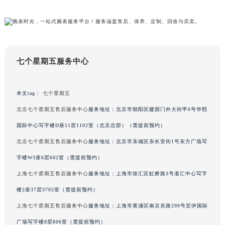
吉林省辽源市龙山区人民大街七个星期五售后服务中心（需提前预约）
吉林省梅河口市新华街道梅河大街七个星期五售后服务中心（需提前预约）
吉林省四平市铁东区紫气大路与南九经街交汇处七个星期五售后服务中心（需提前预约）
吉林省松原市宁江区五环大街七个星期五售后服务中心（需提前预约）
七个星期五服务中心
吉林省通化市东昌区环通乡江南大街七个星期五售后服务中心（需提前预约）
吉林省延边市延吉市解放路七个星期五售后服务中心（需提前预约）
本文tag：
七个星期五
辽宁省鞍山市铁东区站前街七个星期五售后服务中心（需提前预约）
辽宁省本溪市平山区胜利路七个星期五售后服务中心（需提前预约）
北京七个星期五售后服务中心
服务地址：北京市朝阳区建国门外大街甲6号华熙
辽宁省朝阳市双塔区新华路七个星期五售后服务中心（需提前预约）
国际中心写字楼D座11层1102室（北京总部）（需提前预约）
辽宁省丹东市振兴区七经街七个星期五售后服务中心（需提前预约）
北京七个星期五售后服务中心
服务地址：北京市东城区东长安街1号东方广场写
辽宁省抚顺市新抚区东一路七个星期五售后服务中心（需提前预约）
字楼W3座6层602室（需提前预约）
辽宁省阜新市海州区解放大街七个星期五售后服务中心（需提前预约）
上海七个星期五售后服务中心
服务地址：上海市徐汇区虹桥路3号港汇中心写字
辽宁省葫芦岛市连山区中央路七个星期五售后服务中心（需提前预约）
楼2座37层3705室（需提前预约）
辽宁省锦州市古塔区中央大街七个星期五售后服务中心（需提前预约）
上海七个星期五售后服务中心
服务地址：上海市黄浦区南京东路299号宏伊国际
辽宁省辽阳市白塔区新运大街七个星期五售后服务中心（需提前预约）
辽宁省盘锦市兴隆台区石油大街七个星期五售后服务中心（需提前预约）
广场写字楼8层806室（需提前预约）