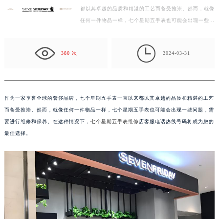
都以其卓越的品质和精湛的工艺而备受推崇。然而，就像
徐州市鼓楼区淮海东路29号苏宁广场IFC国际金融中心写字楼35层3508室（需提前预约）
任何一件物品一样，七个星期五手表也可能会出现一些问
扬州市邗江区国展路29号星耀天地写字楼1号楼18层1803室（需提前预约）
题，需要进行维修和保养。在这种情况下，七个星期…
盐城市盐都区世纪大道5号盐城金融城写字楼1号楼16层1604室（需提前预约）

泰州市海陵区永定东路399号置地商务中心东塔写字楼（华润万象城）17层1706室（需提前预约）
380 次
2024-03-31
宁波市江北区大闸南路500号来福士广场办公楼20层2009室（需提前预约）
杭州市上城区钱江路1366号华润大厦写字楼A座5层503-5室（需提前预约）
金华市金东区东市南街777号金华万达广场写字楼4号楼22层2209室（需提前预约）
作为一家享誉全球的奢侈品牌，七个星期五手表一直以来都以其卓越的品质和精湛的工艺
绍兴市越城区胜利东路379号世茂天际中心写字楼8层805室（需提前预约）
而备受推崇。然而，就像任何一件物品一样，七个星期五手表也可能会出现一些问题，需
嘉兴市南湖区广益路705号嘉兴世界贸易中心写字楼A座13层1304室（需提前预约）
要进行维修和保养。在这种情况下，
七个星期五手表维修
店客服电话热线号码将成为您的
南昌市红谷滩新区红谷中大道998号绿地双子塔（中央广场）A1座办公楼14层07室（需提前预约）
最佳选择。
济南市历下区经十路11111号华润中心写字楼（万象城）15层1508室（需提前预约）
广州市天河区天河路230号万菱汇国际中心写字楼A塔7层704室（需提前预约）
广州市越秀区环市东路371-375号世界贸易中心大厦南塔写字楼15层07室（需提前预约）
深圳市罗湖区深南东路5001号华润大厦写字楼17层1701室（需提前预约）
惠州市惠城区江北文昌一路7号华贸大厦写字楼1座30层05室（需提前预约）
厦门市思明区湖滨东路95号华润大厦写字楼B座11层1104室（需提前预约）