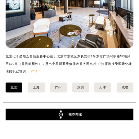
安徽省亳州市谯城区魏武大道七个星期五售后服务中心（需提前预约）
安徽省池州市贵池区长江路七个星期五售后服务中心（需提前预约）
安徽省滁州市琅琊区南谯北路七个星期五售后服务中心（需提前预约）
安徽省阜阳市颍州区颍州北路七个星期五售后服务中心（需提前预约）
安徽省淮北市相山区淮海路七个星期五售后服务中心（需提前预约）
安徽省淮南市田家庵区国庆中路七个星期五售后服务中心（需提前预约）
北京七个星期五售后服务中心位于北京市东城区东长安街1号东方广场写字楼W3座6
上
安徽省黄山市屯溪区黄山西路七个星期五售后服务中心（需提前预约）
层602室（需提前预约），是七个星期五维修保养服务网点,中心技师均接受国际化标
3
安徽省六安市金安区解放中路七个星期五售后服务中心（需提前预约）
准的职业培训....
详情 >
准的
安徽省马鞍山市雨山区湖南西路七个星期五售后服务中心（需提前预约）
安徽省宿州市埇桥区人民中路七个星期五售后服务中心（需提前预约）
北京
上海
广州
深圳
天津
成都
安徽省铜陵市铜官区石城大道七个星期五售后服务中心（需提前预约）
安徽省芜湖市镜湖区中山路步行街七个星期五售后服务中心（需提前预约）
安徽省宣城市宣州区叠嶂西路七个星期五售后服务中心（需提前预约）
推荐阅读
福建省龙岩市新罗区九一南路七个星期五售后服务中心（需提前预约）
福建省南平市建阳区人民西路七个星期五售后服务中心（需提前预约）
福建省宁德市蕉城区天湖东路七个星期五售后服务中心（需提前预约）