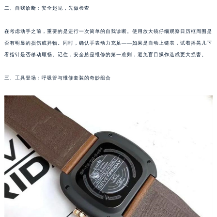
二、自我诊断：安全起见，先做检查
福州市鼓楼区五四路128-1号恒力城写字楼15层03室（需提前预约）
成都市锦江区人民东路6号SAC东原中心写字楼24层2406B室（需提前预约）
在考虑动手之前，重要的是进行一次简单的自我诊断。使用放大镜仔细观察日历框周围是
重庆市江北区观音桥步行街2号融恒时代广场写字楼9层902室（需提前预约）
否有明显的损伤或异物。同时，确认手表动力充足——如果是自动上链表，试着摇晃几下
长沙市芙蓉区定王台街道建湘路393号世茂环球金融中心写字楼（芙蓉广场）10层13室（需提前预约）
看指针是否移动顺畅。记住，安全总是维修的第一准则，避免盲目操作造成更大损害。
郑州市二七区铭功路10号华润大厦写字楼29层2905室（需提前预约）
太原市迎泽区解放路15号亨得利名表服务中心（品牌授权店）3层整层（需提前预约）
三、工具登场：呼吸管与维修套装的奇妙组合
沈阳市沈河区中街路137号亨得利名表服务中心（品牌授权店）1层整层（需提前预约）
沈阳市沈河区中街路83号亨得利名表服务中心（品牌授权店）1层整层（需提前预约）
乌鲁木齐市天山区红山路26号时代广场（CCMALL）C座17层17-B（需提前预约）
温州市鹿城区锦绣路1067号置信广场10层1015室（需提前预约）
哈尔滨市道里区友谊西路600号富力中心T2座写字楼29层03室（需提前预约）
大连市中山区人民路15号国际金融大厦7层G室（需提前预约）
佛山市禅城区季华五路57号万科金融中心C座12层1205室（需提前预约）
东莞市东城街道鸿福东路1号民盈国贸中心T1写字楼9层907室（需提前预约）
无锡市梁溪区人民中路139号恒隆广场写字楼1座11层1104室（需提前预约）
南通市崇川区工农路57号圆融广场写字楼16层1603室（需提前预约）