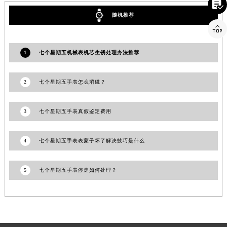

澳门特别行政区风顺堂区南湾大马路七个星期五售后服务中心（需提前预约）
随机推荐
澳门特别行政区花地玛堂区关闸广场七个星期五售后服务中心（需提前预约）

澳门特别行政区花王堂区大三巴商圈七个星期五售后服务中心（需提前预约）
澳门特别行政区嘉模堂区官也街七个星期五售后服务中心（需提前预约）
1
七个星期五机械表机芯生锈处理办法推荐
澳门省路氹城市金光大道七个星期五售后服务中心（需提前预约）
澳门特别行政区望德堂区塔石广场七个星期五售后服务中心（需提前预约）
2
七个星期五手表怎么消磁？
福建省福州市鼓楼区五四路128-1号恒力城写字楼15层03室七个星期五售后服务中心（需提前预约）
福建省厦门市思明区湖滨东路95号万象城华润大厦B座11层1104室七个星期五售后服务中心（需提前预约）
3
七个星期五手表真假鉴定费用
广东省潮州市潮安区新风路与潮汕路交汇处七个星期五售后服务中心（需提前预约）
广东省广州市天河区天河路230号万菱汇国际中心A塔7层704室七个星期五售后服务中心（需提前预约）
4
七个星期五手表表蒙子坏了解决技巧是什么
广东省广州市越秀区环市东路371-375号世界贸易中心大厦南塔15层1507室七个星期五售后服务中心（需提前预约）
广东省河源市源城区越王大道七个星期五售后服务中心（需提前预约）
5
七个星期五手表停走如何处理？
广东省惠州市惠城区江北文昌一路7号华贸大厦1座30层3005室七个星期五售后服务中心（需提前预约）
广东省江门市蓬江区广场西路七个星期五售后服务中心（需提前预约）
广东省揭阳市榕城进贤门步行街七个星期五售后服务中心（需提前预约）
广东省茂名市电白区水东街道迎宾大道七个星期五售后服务中心（需提前预约）