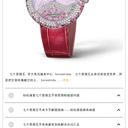
江西省景德镇市珠山区珠山中路七个星期五售后服务中心（需提前预约）
江西省九江市浔阳区浔阳路七个星期五售后服务中心（需提前预约）
江西省南昌市红谷滩新区红谷中大道998号绿地双子塔（中央广场）A1座办公楼14层1407室七个星期五售后服务中心（需提前预约）
江西省萍乡市安源区萍安北大道与康庄路交叉口七个星期五售后服务中心（需提前预约）
江西省上饶市信州区滨江西路七个星期五售后服务中心（需提前预约）
江西省新余市渝水区北湖西路七个星期五售后服务中心（需提前预约）
江西省宜春市袁州区中山中路七个星期五售后服务中心（需提前预约）
江西省鹰潭市月湖区胜利东路七个星期五售后服务中心（需提前预约）
山东省德州市德城区东风中路七个星期五售后服务中心（需提前预约）
七个星期五 官方售后服务中心 Sevenfriday 七个星期五从来没有改变世界，而
山东省东营市东营区济南路七个星期五售后服务中心（需提前预约）
是把它留给佩戴它的人。 Sevenfrida......
详情 >
山东省济南市历下区经十路11111号华润中心写字楼（万象城）15层1508室七个星期五售后服务中心（需提前预约）
山东省济宁市任城区太白楼路七个星期五售后服务中心（需提前预约）
2
轻松修复七个星期五手表星期框破损问题
山东省莱芜市文化南路8号银座商城名表维修一楼名表维修七个星期五售后服务中心（需提前预约）
山东省临沂市兰山区解放路七个星期五售后服务中心（需提前预约）
3
七个星期五手表卡手解困指南——轻松摆脱摘表难题
山东省日照市东港区烟台路七个星期五售后服务中心（需提前预约）
4
七个星期五手表表蒙有划痕解决办法汇总
山东省泰安市泰山区财源街道泰山大街七个星期五售后服务中心（需提前预约）