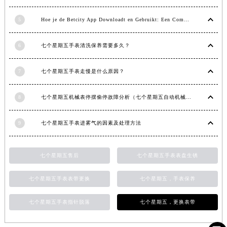
山东省威海市环翠区新威海路89号振华商厦一楼名表维修七个星期五售后服务中心（需提前预约）
5
Hoe je de Betcity App Downloadt en Gebruikt: Een Complete Gids
山东省潍坊市奎文区东风东街七个星期五售后服务中心（需提前预约）
山东省枣庄市滕州市北辛路与善国路交叉口七个星期五售后服务中心（需提前预约）
6
七个星期五手表清洗保养需要多久？
山东省淄博市张店区金晶大道七个星期五售后服务中心（需提前预约）
上海市黄浦区南京东路299号宏伊国际广场写字楼8层806室七个星期五售后服务中心（需提前预约）
7
七个星期五手表走慢是什么原因？
上海市徐汇区虹桥路3号港汇中心2座37层3705室七个星期五售后服务中心（需提前预约）
浙江省杭州市上城区钱江路1366号华润大厦A座5层503-5室七个星期五售后服务中心（需提前预约）
8
七个星期五机械表停摆偷停故障分析（七个星期五自动机械手表走停的原因）
浙江省湖州市吴兴区劳动路七个星期五售后服务中心（需提前预约）
9
七个星期五手表进雾气的因素及处理方法
浙江省嘉兴市南湖区广益路705号嘉兴世界贸易中心A座13层1304室七个星期五售后服务中心（需提前预约）
浙江省金华市金东区东市南街777号金华万达广场4号楼22楼2209室七个星期五售后服务中心（需提前预约）
浙江省丽水市莲都区解放街七个星期五售后服务中心（需提前预约）
七个星期五售后
七个星期五手表表盘生锈
浙江省宁波市江北区大闸南路500号来福士广场办公楼20层2009室七个星期五售后服务中心（需提前预约）
七个星期五手表表带更换
七个星期五，手表保养
浙江省衢州市柯城区上街七个星期五售后服务中心（需提前预约）
浙江省绍兴市越城区胜利东路379号世茂天际中心写字楼8层805室七个星期五售后服务中心（需提前预约）
七个星期五手表指针脱落
七个星期五，更换表带
浙江省舟山市定海区解放东路七个星期五售后服务中心（需提前预约）
澳门特别行政区大堂区议事亭前地（新马路）七个星期五售后服务中心（需提前预约）