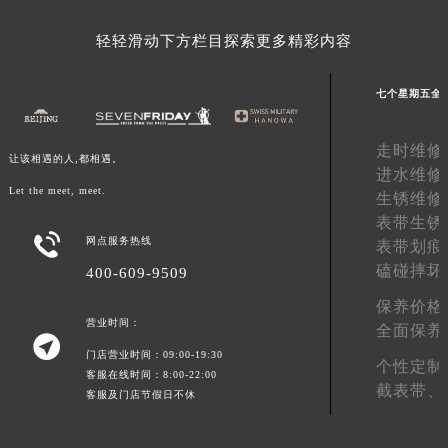
广东省梅州市梅江区金燕大道七个星期五售后服务中心（需提前预约）
轻轻滑动下方栏目探索更多精彩内容
广东省清远市清城区湖西路七个星期五售后服务中心（需提前预约）
广东省汕头市龙湖区长平路七个星期五售后服务中心（需提前预约）
七个星期五全
广东省汕尾市城区香洲街道园林社区翠园街七个星期五售后服务中心（需提前预约）
广东省韶关市武江区芙蓉新区与老城中心交汇处七个星期五售后服务中心（需提前预约）
走时维修
让该相遇的人,都相遇。
广东省深圳市罗湖区深南东路5001号华润大厦17层1701室七个星期五售后服务中心（需提前预约）
进水维修
广东省阳江市江城区东风一路七个星期五售后服务中心（需提前预约）
Let the meet, meet.
生锈维修
广东省云浮市云城区金山路七个星期五售后服务中心（需提前预约）
表带生锈

网点服务热线
广东省湛江市赤坎区观海北路七个星期五售后服务中心（需提前预约）
表带划痕
磕碰摔坏
400-609-9509
广东省肇庆市端州区信安大道与砚都大道交汇处七个星期五售后服务中心（需提前预约）
广西壮族自治区百色市右江区中山二路七个星期五售后服务中心（需提前预约）
保养价格
营业时间：
广西壮族自治区北海市海城区北京路七个星期五售后服务中心（需提前预约）
全面保养

门店营业时间：09:00-19:30
广西壮族自治区崇左市江州区石景林街道友谊大道与丽川路交汇处七个星期五售后服务中心（需提前预约）
个性定制
客服在线时间：8:00-22:00
广西壮族自治区防城港市港口区金花茶大道七个星期五售后服务中心（需提前预约）
截表带、
客服及门店节假日不休
广西壮族自治区贵港市港北区港城街道布山大道与仙衣路交叉口七个星期五售后服务中心（需提前预约）
广西壮族自治区桂林市秀峰区红岭路七个星期五售后服务中心（需提前预约）