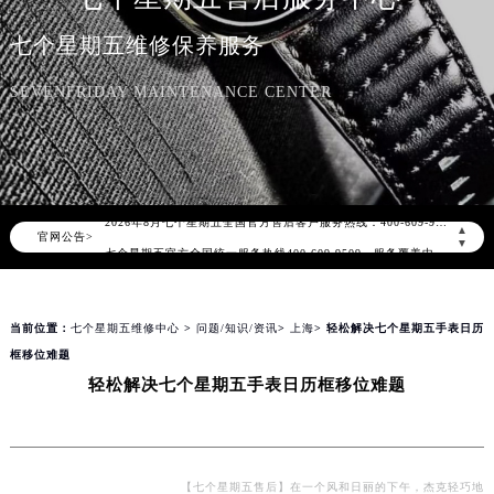
七个星期五维修保养服务
SEVENFRIDAY MAINTENANCE CENTER
2026年8月七个星期五中国区售后服务网络优化升级公告
2026年8月七个星期五全国官方售后客户服务热线：400-609-9509
▲
官网公告>
七个星期五官方全国统一服务热线400-609-9509，服务覆盖中国大陆、香港、澳门、台湾全部区域（非大陆需加拨“+86”）
▼
2026年8月七个星期五售后服务中心最新网点地址：
北京市朝阳区建国门外大街甲6号华熙国际中心写字楼D座11层1102室（北京总部）（需提前预约）
当前位置：
七个星期五维修中心
>
问题/知识/资讯
>
上海
> 轻松解决七个星期五手表日历
北京市东城区东长安街1号东方广场写字楼W3座6层602室（需提前预约）
框移位难题
天津市和平区赤峰道136号天津国际金融中心写字楼26层2603室（需提前预约）
轻松解决七个星期五手表日历框移位难题
上海市徐汇区虹桥路3号港汇中心写字楼2座37层3705室（需提前预约）
上海市黄浦区南京东路299号宏伊国际广场写字楼8层806室（需提前预约）
南京市秦淮区中山南路1号（新街口）南京中心写字楼22层C1-1室（需提前预约）
常州市新北区龙锦路1590号现代传媒中心写字楼5号楼10层1008室（需提前预约）
【七个星期五售后】在一个风和日丽的下午，杰克轻巧地