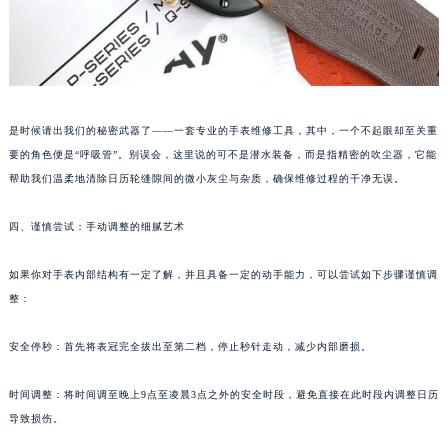
苏州市苏州工业园区星港街199号苏州中心办公楼C座22层08室（需提前预约）
武汉市江汉区解放大道686号世界贸易大厦38层09室（需提前预约）
南宁市青秀区金湖路59号地王大厦12楼1224室（需提前预约）
合肥市蜀山区潜山路111号万象城华润大厦B座12楼03室（需提前预约）
是时候请出我们的秘密武器了——一套专业的手表维修工具，其中，一个不起眼却至关重
泉州市丰泽区宝洲路729号浦西万达中心写字楼A座7楼709室（需提前预约）
要的角色便是“呼吸管”。别误会，这里说的可不是潜水装备，而是指精密的吹尘器，它能
青岛市南区山东路6号华润大厦B座22层04室（需提前预约）
帮助我们温柔地清除日历轮缝隙间的微小灰尘与杂质，确保维修过程的干净无误。
烟台市芝罘区胜利路139号万达金融中心A座907室（需提前预约）
长春市朝阳区西安大路727号中银大厦A座(旺进大厦)18层09室（需提前预约）
四、谨慎尝试：手动调整的细腻艺术
贵阳市南明区都司高架桥路33号亨特国际金融中心14楼14D（需提前预约）
昆明市盘龙区北京路928号同德昆明广场写字楼10层06室（需提前预约）
如果你对手表内部结构有一定了解，并且具备一定的动手能力，可以尝试如下步骤谨慎调
整：
石家庄市长安区中山东路39号勒泰中心写字楼B座13层07室（需提前预约）
西安市碑林区南关正街88号华侨城长安国际中心E座6楼10室（需提前预约）
安全停秒：首先将表冠完全拔出至第二档，停止秒针走动，减少内部磨损。
海口市龙华区金贸东路5号海口华润大厦B座17层1707室（需提前预约）
唐山市路南区新华东道100号万达广场写字楼A座10层1002室（需提前预约）
时间调整：将时间调至晚上9点至凌晨3点之外的安全时段，避免直接在此时段内调整日历
台州市椒江区东海大道1800号腾达中心东1幢20楼2002室（需提前预约）
导致损伤。
内蒙古自治区呼和浩特市玉泉区大学西街70号华润万象城写字楼（鄂尔多斯大厦）23层2326室（需提前预约）