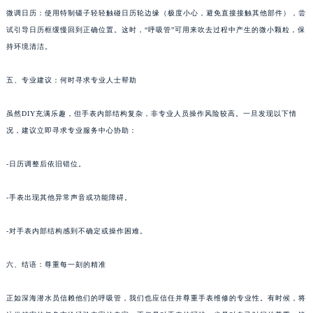
微调日历：使用特制镊子轻轻触碰日历轮边缘（极度小心，避免直接接触其他部件），尝
甘肃省兰州市七里河区西津西路16号兰州中心写字楼21层2102室（需提前预约）
试引导日历框缓慢回到正确位置。这时，“呼吸管”可用来吹去过程中产生的微小颗粒，保
重庆市解放碑渝中区民权路28号英利国际金融中心写字楼20层01室（需提前预约）
持环境清洁。
黑龙江省大庆市萨尔图区会战大街七个星期五售后服务中心（需提前预约）
黑龙江省鹤岗市向阳区红军路七个星期五售后服务中心（需提前预约）
五、专业建议：何时寻求专业人士帮助
黑龙江省黑河市爱辉区中央街七个星期五售后服务中心（需提前预约）
黑龙江省鸡西市鸡冠区红军路七个星期五售后服务中心（需提前预约）
虽然DIY充满乐趣，但手表内部结构复杂，非专业人员操作风险较高。一旦发现以下情
况，建议立即寻求专业服务中心协助：
黑龙江省佳木斯市向阳区长安路七个星期五售后服务中心（需提前预约）
黑龙江省牡丹江市东安区太平路七个星期五售后服务中心（需提前预约）
-日历调整后依旧错位。
黑龙江省七台河市桃山区大同街七个星期五售后服务中心（需提前预约）
黑龙江省齐齐哈尔市龙沙区龙华路七个星期五售后服务中心（需提前预约）
-手表出现其他异常声音或功能障碍。
黑龙江省双鸭山市尖山区新兴大街七个星期五售后服务中心（需提前预约）
黑龙江省绥化市北林区新华街与康庄路交叉口七个星期五售后服务中心（需提前预约）
-对手表内部结构感到不确定或操作困难。
黑龙江省伊春市伊美区通河路七个星期五售后服务中心（需提前预约）
六、结语：尊重每一刻的精准
吉林省白城市洮北区明仁南街七个星期五售后服务中心（需提前预约）
吉林省白山市浑江区浑江大街七个星期五售后服务中心（需提前预约）
正如深海潜水员信赖他们的呼吸管，我们也应信任并尊重手表维修的专业性。有时候，将
吉林省吉林市船营区河南街七个星期五售后服务中心（需提前预约）