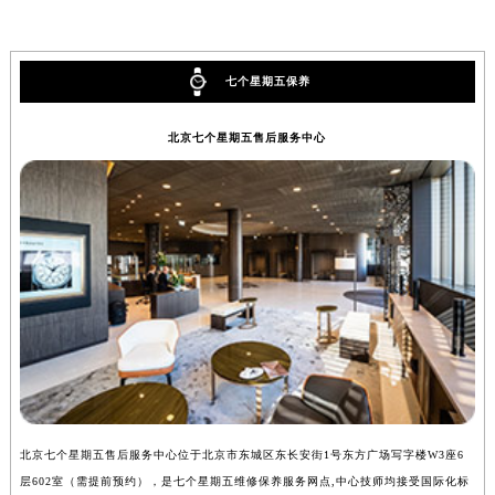
安徽省亳州市谯城区魏武大道七个星期五售后服务中心（需提前预约）
安徽省池州市贵池区长江路七个星期五售后服务中心（需提前预约）
七个星期五保养
安徽省滁州市琅琊区南谯北路七个星期五售后服务中心（需提前预约）
安徽省阜阳市颍州区颍州北路七个星期五售后服务中心（需提前预约）
北京七个星期五售后服务中心
安徽省淮北市相山区淮海路七个星期五售后服务中心（需提前预约）
安徽省淮南市田家庵区国庆中路七个星期五售后服务中心（需提前预约）
安徽省黄山市屯溪区黄山西路七个星期五售后服务中心（需提前预约）
安徽省六安市金安区解放中路七个星期五售后服务中心（需提前预约）
安徽省马鞍山市雨山区湖南西路七个星期五售后服务中心（需提前预约）
安徽省宿州市埇桥区人民中路七个星期五售后服务中心（需提前预约）
安徽省铜陵市铜官区石城大道七个星期五售后服务中心（需提前预约）
安徽省芜湖市镜湖区中山路步行街七个星期五售后服务中心（需提前预约）
安徽省宣城市宣州区叠嶂西路七个星期五售后服务中心（需提前预约）
福建省龙岩市新罗区九一南路七个星期五售后服务中心（需提前预约）
福建省南平市建阳区人民西路七个星期五售后服务中心（需提前预约）
北京七个星期五售后服务中心位于北京市东城区东长安街1号东方广场写字楼W3座6
上
层602室（需提前预约），是七个星期五维修保养服务网点,中心技师均接受国际化标
3
福建省宁德市蕉城区天湖东路七个星期五售后服务中心（需提前预约）