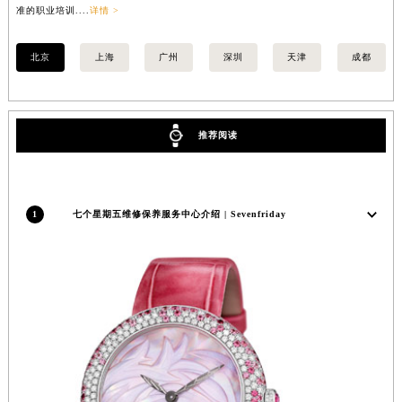
准的职业培训....
详情 >
准的
福建省莆田市城厢区霞林街道荔华东大道七个星期五售后服务中心（需提前预约）
福建省三明市三元区东乾二路七个星期五售后服务中心（需提前预约）
北京
上海
广州
深圳
天津
成都
福建省漳州市龙文区步港路七个星期五售后服务中心（需提前预约）
江苏省常州市新北区龙锦路1590号现代传媒中心5号楼10层1008室七个星期五售后服务中心（需提前预约）
江苏省淮安市清江浦区淮海北路七个星期五售后服务中心（需提前预约）
推荐阅读
江苏省连云港市海州区通灌北路七个星期五售后服务中心（需提前预约）
江苏省南京市秦淮区中山南路1号南京中心22层22-C1-C3室七个星期五售后服务中心（需提前预约）
江苏省宿迁市宿城区西湖路七个星期五售后服务中心（需提前预约）
1
七个星期五维修保养服务中心介绍 | Sevenfriday
江苏省泰州市海陵区永定东路399号置地商务中心东塔（华润万象城）17层1706室七个星期五售后服务中心（需提前预约）
江苏省徐州市鼓楼区淮海东路29号苏宁广场IFC国际金融中心35层3508室七个星期五售后服务中心（需提前预约）
江苏省盐城市盐都区世纪大道5号盐城金融城写字楼1号楼16层1604室七个星期五售后服务中心（需提前预约）
江苏省扬州市邗江区国展路29号星耀天地写字楼1号楼18层1803室七个星期五售后服务中心（需提前预约）
江苏省镇江市京口区中山东路七个星期五售后服务中心（需提前预约）
江西省抚州市临川区赣东大道七个星期五售后服务中心（需提前预约）
江西省赣州市章贡区文清路七个星期五售后服务中心（需提前预约）
江西省吉安市吉州区井冈山大道七个星期五售后服务中心（需提前预约）