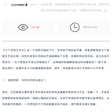
抬起手腕，准备调整他的七个星期五手表日期，却意外发
徐州市鼓楼区淮海东路29号苏宁广场IFC国际金融中心写字楼35层3508室（需提前预约）
现日历框似乎偷偷挪动了位置，仿佛时间在恶作剧。这让
扬州市邗江区国展路29号星耀天地写字楼1号楼18层1803室（需提前预约）
杰克不禁自问：“七个星期五手表日历框移位了，这神
盐城市盐都区世纪大道5号盐城金融城写字楼1号楼16层1604室（需提前预约）
秘…

泰州市海陵区永定东路399号置地商务中心东塔写字楼（华润万象城）17层1706室（需提前预约）
313 次
2024-11-01
宁波市江北区大闸南路500号来福士广场办公楼20层2009室（需提前预约）
杭州市上城区钱江路1366号华润大厦写字楼A座5层503-5室（需提前预约）
金华市金东区东市南街777号金华万达广场写字楼4号楼22层2209室（需提前预约）
【
七个星期五售后
】在一个风和日丽的下午，杰克轻巧地抬起手腕，准备调整他的七个星
绍兴市越城区胜利东路379号世茂天际中心写字楼8层805室（需提前预约）
期五手表日期，却意外发现日历框似乎偷偷挪动了位置，仿佛时间在恶作剧。这让杰克不
嘉兴市南湖区广益路705号嘉兴世界贸易中心写字楼A座13层1304室（需提前预约）
禁自问：“七个星期五手表日历框移位了，这神秘的机械舞蹈该怎样优雅复原？”接下来，
南昌市红谷滩新区红谷中大道998号绿地双子塔（中央广场）A1座办公楼14层07室（需提前预约）
就让我们一起揭开这小小机械谜团的面纱，或许，你也能成为自己手表的小小守护者。
济南市历下区经十路11111号华润中心写字楼（万象城）15层1508室（需提前预约）
一、初探原因：为何日历框会移位？
广州市天河区天河路230号万菱汇国际中心写字楼A塔7层704室（需提前预约）
广州市越秀区环市东路371-375号世界贸易中心大厦南塔写字楼15层07室（需提前预约）
首先，日历框移位通常源于意外撞击或长时间未佩戴导致的动力不足。想象一下，手表内
深圳市罗湖区深南东路5001号华润大厦写字楼17层1701室（需提前预约）
部精密的齿轮系统如同一场精心编排的交响乐，任何不和谐的音符都可能让旋律错乱。日
惠州市惠城区江北文昌一路7号华贸大厦写字楼1座30层05室（需提前预约）
历机制尤其脆弱，一旦受到外力干扰或能量供应不稳定，便可能发生移位现象。
厦门市思明区湖滨东路95号华润大厦写字楼B座11层1104室（需提前预约）