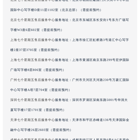
辽宁省铁岭市银州区南马路七个星期五售后服务中心（需提前预约）
国际中心写字楼D座11层1102室（北京总部）（需提前预约）
辽宁省营口市站前区市府路与渤海大街交叉口七个星期五售后服务中心（需提前预约）
北京七个星期五售后服务中心
服务地址：北京市东城区东长安街1号东方广场写
辽宁省沈阳市沈河区中街路137号亨得利名表维修授权店1楼七个星期五售后服务中心（需提前预约）
字楼W3座6层602室（需提前预约）
辽宁省沈阳市沈河区中街路83号亨得利名表维修授权店1楼七个星期五售后服务中心（需提前预约）
上海七个星期五售后服务中心
服务地址：上海市徐汇区虹桥路3号港汇中心写字
北京市朝阳区建国门外大街甲6号华熙国际中心D座11层1102室七个星期五售后服务中心（北京总部）（需提前预约）
北京市东城区东长安街1号王府井东方广场W3座6层602室七个星期五售后服务中心（需提前预约）
楼2座37层3705室（需提前预约）
河北省保定市竞秀区朝阳北大街北国先天下七个星期五售后服务中心（需提前预约）
上海七个星期五售后服务中心
服务地址：上海市黄浦区南京东路299号宏伊国际
内蒙古自治区阿拉善盟市左旗土尔扈特大街七个星期五售后服务中心（需提前预约）
广场写字楼8层806室（需提前预约）
内蒙古自治区巴彦淖尔市临河区新华街七个星期五售后服务中心（需提前预约）
广州七个星期五售后服务中心
服务地址：广州市天河区天河路230号万菱汇国际
内蒙古自治区包头市青山区幸福路甲3号王府井百货名表维修七个星期五售后服务中心（需提前预约）
中心写字楼A塔7层704室（需提前预约）
内蒙古自治区赤峰市红山区哈达街七个星期五售后服务中心（需提前预约）
深圳七个星期五售后服务中心
服务地址：深圳市罗湖区深南东路5001号华润大
内蒙古自治区鄂尔多斯市东胜区伊金霍洛街七个星期五售后服务中心（需提前预约）
厦写字楼17层1701室（需提前预约）
内蒙古自治区呼伦贝尔市海拉尔区中央街七个星期五售后服务中心（需提前预约）
内蒙古自治区通辽市科尔沁区明仁大街七个星期五售后服务中心（需提前预约）
天津七个星期五售后服务中心
服务地址：天津市和平区赤峰道136号天津国际金
内蒙古自治区乌海市海勃湾区人民南路七个星期五售后服务中心（需提前预约）
融中心写字楼26层2603室（需提前预约）
内蒙古自治区乌兰察布市集宁区恩和大街七个星期五售后服务中心（需提前预约）
成都七个星期五售后服务中心
服务地址：成都市锦江区人民东路6号SAC东原中