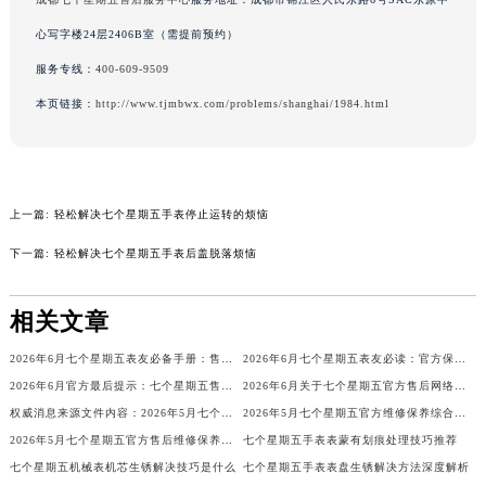
内蒙古自治区锡林郭勒盟市锡林浩特市光明街与额尔敦路交叉口七个星期五售后服务中心（需提前预约）
心写字楼24层2406B室（需提前预约）
内蒙古自治区兴安盟市乌兰浩特市兴安大街七个星期五售后服务中心（需提前预约）
服务专线：
400-609-9509
山西省大同市平城区迎宾街七个星期五售后服务中心（需提前预约）
本页链接：
http://www.tjmbwx.com/problems/shanghai/1984.html
山西省晋城市城区黄华街七个星期五售后服务中心（需提前预约）
山西省晋中市榆次区顺城街七个星期五售后服务中心（需提前预约）
山西省临汾市尧都区解放路七个星期五售后服务中心（需提前预约）
山西省吕梁市离石区永宁中路与建设街交叉口七个星期五售后服务中心（需提前预约）
上一篇:
轻松解决七个星期五手表停止运转的烦恼
山西省朔州市朔城区怡西路与鄯阳西街交汇处七个星期五售后服务中心（需提前预约）
下一篇:
轻松解决七个星期五手表后盖脱落烦恼
山西省忻州市忻府区和平东街与七一南路交叉口七个星期五售后服务中心（需提前预约）
山西省阳泉市郊区平阳东街与新城大道交叉口七个星期五售后服务中心（需提前预约）
相关文章
山西省运城市盐湖区河东街七个星期五售后服务中心（需提前预约）
山西省长治市潞州区英雄中路七个星期五售后服务中心（需提前预约）
2026年6月七个星期五表友必备手册：售后网点搬迁及新开
2026年6月七个星期五表友必读：官方保养维修中心搬迁新开明细
山西省太原市迎泽区迎泽街道解放路15号亨得利名表维修授权店3楼七个星期五售后服务中心（需提前预约）
2026年6月官方最后提示：七个星期五售后网点迁址与增设
2026年6月关于七个星期五官方售后网络搬迁及新增的补充修订说明文件
权威消息来源文件内容：2026年5月七个星期五维修保养中心迁址与新增详情
2026年5月七个星期五官方维修保养综合服务网最终迁址及新增网点确认
天津市和平区赤峰道136号天津国际金融中心26层2603室七个星期五售后服务中心（需提前预约）
2026年5月七个星期五官方售后维修保养综合服务网络补充发布确认文件
七个星期五手表表蒙有划痕处理技巧推荐
安徽省安庆市迎江区人民路七个星期五售后服务中心（需提前预约）
七个星期五机械表机芯生锈解决技巧是什么
七个星期五手表表盘生锈解决方法深度解析
安徽省蚌埠市蚌山区淮河路七个星期五售后服务中心（需提前预约）