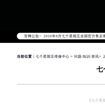
2026年8月七个星期五中国区售后
2026年8月七个星期五全国官方售后客户
官网公告>
七个星期五官方全国统一服务热线400
2026年8月七个星期五售后服务中
北京市朝阳区建国门外大街甲6号华熙
北京市东城区东长安街1号东方广场写
当前位置：
七个星期五维修中心
>
问题/知识/资讯
>
天津市和平区赤峰道136号天津国际金
七
上海市徐汇区虹桥路3号港汇中心写字楼
上海市黄浦区南京东路299号宏伊国
南京市秦淮区中山南路1号（新街口）
常州市新北区龙锦路1590号现代传媒
徐州市鼓楼区淮海东路29号苏宁广场I
【七个星
扬州市邗江区国展路29号星耀天地写字