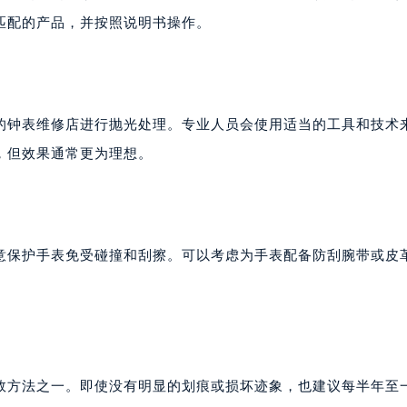
代广场写字楼9层902室（需提前预约）
匹配的产品，并按照说明书操作。
号世茂环球金融中心写字楼（芙蓉广场）10层13室（需提前预约
楼29层2905室（需提前预约）
表服务中心（品牌授权店）3层整层（需提前预约）
表服务中心（品牌授权店）1层整层（需提前预约）
的钟表维修店进行抛光处理。专业人员会使用适当的工具和技术
表服务中心（品牌授权店）1层整层（需提前预约）
，但效果通常更为理想。
（CCMALL）C座17层17-B（需提前预约）
10层1015室（需提前预约）
心T2座写字楼29层03室（需提前预约）
厦7层G室（需提前预约）
意保护手表免受碰撞和刮擦。可以考虑为手表配备防刮腕带或皮
心C座12层1205室（需提前预约）
中心T1写字楼9层907室（需提前预约）
写字楼1座11层1104室（需提前预约）
楼16层1603室（需提前预约）
中心办公楼C座22层08室（需提前预约）
效方法之一。即使没有明显的划痕或损坏迹象，也建议每半年至
大厦38层09室（需提前预约）