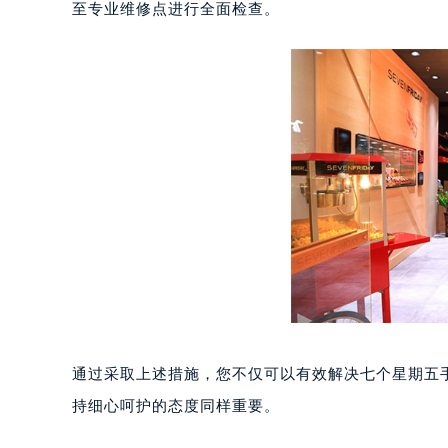
至专业维修点进行全面检查。
南宁市青秀区金湖路59号地王大厦12
合肥市蜀山区潜山路111号万象城华润
泉州市丰泽区宝洲路729号浦西万达中
青岛市南区山东路6号华润大厦B座2
烟台市芝罘区胜利路139号万达金融中
长春市朝阳区西安大路727号中银大厦
贵阳市南明区都司高架桥路33号亨特
昆明市盘龙区北京路928号同德昆明
石家庄市长安区中山东路39号勒泰中
西安市碑林区南关正街88号华侨城长
海口市龙华区金贸东路5号海口华润大厦
唐山市路南区新华东道100号万达广场
台州市椒江区东海大道1800号腾达中
通过采取上述措施，您不仅可以有效解决七个星期五
内蒙古自治区呼和浩特市玉泉区大学西
持细心呵护的态度同样重要。
甘肃省兰州市七里河区西津西路16号兰
重庆市解放碑渝中区民权路28号英利