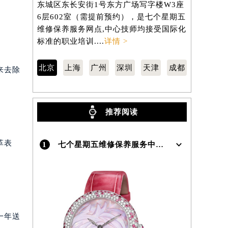
东城区东长安街1号东方广场写字楼W3座
徐汇区虹桥
6层602室（需提前预约），是七个星期五
3705室
）
维修保养服务网点,中心技师均接受国际化
修保养服务
标准的职业培训....
详情 >
准的职业培训
北京
上海
广州
深圳
天津
成都
来去除
推荐阅读
革表
1
七个星期五维修保养服务中心介绍 | Sevenfriday
一年送