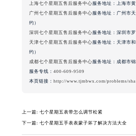
上海七个星期五售后服务中心
服务地址：上海市黄
吉林省四平市铁东区紫气大路与南九
吉林省松原市宁江区五环大街七个星
广州七个星期五售后服务中心
服务地址：广州市天
吉林省通化市东昌区环通乡江南大街
约）
吉林省延边市延吉市解放路七个星期
深圳七个星期五售后服务中心
服务地址：深圳市罗湖
辽宁省鞍山市铁东区站前街七个星期
天津七个星期五售后服务中心
服务地址：天津市和
辽宁省本溪市平山区胜利路七个星期
约）
辽宁省朝阳市双塔区新华路七个星期
成都七个星期五售后服务中心
服务地址：成都市锦江
辽宁省丹东市振兴区七经街七个星期
服务专线：
400-609-9509
辽宁省抚顺市新抚区东一路七个星期
辽宁省阜新市海州区解放大街七个星
本页链接：
http://www.tjmbwx.com/problems/sha
辽宁省葫芦岛市连山区中央路七个星
辽宁省锦州市古塔区中央大街七个星
辽宁省辽阳市白塔区新运大街七个星
上一篇:
七个星期五表带怎么调节松紧
辽宁省盘锦市兴隆台区石油大街七个
下一篇:
七个星期五手表表蒙子坏了解决方法大全
辽宁省铁岭市银州区南马路七个星期
辽宁省营口市站前区市府路与渤海大