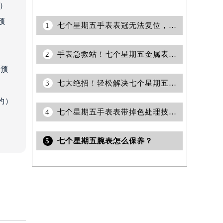
约）
预
1
七个星期五手表表冠无法复位，轻松解决方法在这里
）
2
手表急救站！七个星期五金属表带意外断裂？别慌！这里有超实用修复指南
前预
3
七大绝招！轻松解决七个星期五手表日历走慢烦恼
约）
4
七个星期五手表表带掉色处理技巧详解
5
七个星期五腕表怎么保养？