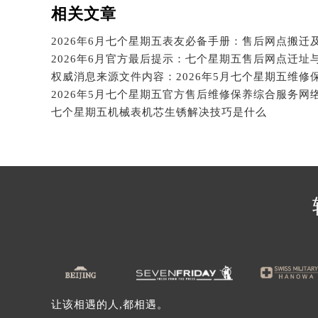
辽宁省沈阳市沈河区中街路137号亨
相关文章
辽宁省沈阳市沈河区中街路83号亨
2026年6月七个星期五表友必备手册：售后网点搬迁
北京市朝阳区建国门外大街甲6号华熙
2026年6月官方最后提示：七个星期五售后网点迁址
北京市东城区东长安街1号王府井东方
河北省保定市竞秀区朝阳北大街北国
内蒙古自治区阿拉善盟市左旗土尔扈
七个星期五机械表机芯生锈解决技巧是什么
内蒙古自治区巴彦淖尔市临河区新华
内蒙古自治区包头市青山区幸福路甲
内蒙古自治区赤峰市红山区哈达街七
内蒙古自治区鄂尔多斯市东胜区伊金
内蒙古自治区呼伦贝尔市海拉尔区中
内蒙古自治区通辽市科尔沁区明仁大
内蒙古自治区乌海市海勃湾区人民南
内蒙古自治区乌兰察布市集宁区恩和
内蒙古自治区锡林郭勒盟市锡林浩特
让该相遇的人,都相遇。
内蒙古自治区兴安盟市乌兰浩特市兴