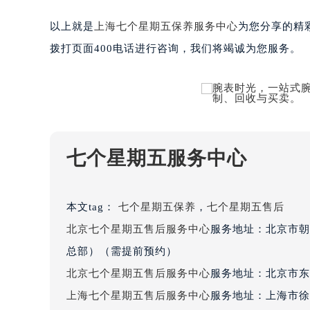
黑龙江省大庆市萨尔图区会战大街七
以上就是
上海七个星期五保养服务中心
为您分享的精
黑龙江省鹤岗市向阳区红军路七个星
拨打页面400电话进行咨询，我们将竭诚为您服务。
黑龙江省黑河市爱辉区中央街七个星
黑龙江省鸡西市鸡冠区红军路七个星
黑龙江省佳木斯市向阳区长安路七个
黑龙江省牡丹江市东安区太平路七个
黑龙江省七台河市桃山区大同街七个
黑龙江省齐齐哈尔市龙沙区龙华路七
七个星期五服务中心
黑龙江省双鸭山市尖山区新兴大街七
黑龙江省绥化市北林区新华街与康庄
黑龙江省伊春市伊美区通河路七个星
本文tag：
七个星期五保养
，
七个星期五售后
吉林省白城市洮北区明仁南街七个星
北京七个星期五售后服务中心
服务地址：北京市朝
吉林省白山市浑江区浑江大街七个星
总部）（需提前预约）
吉林省吉林市船营区河南街七个星期
北京七个星期五售后服务中心
服务地址：北京市东
吉林省辽源市龙山区人民大街七个星
上海七个星期五售后服务中心
服务地址：上海市徐
吉林省梅河口市新华街道梅河大街七