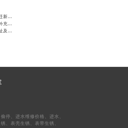
2026年6月七个星期五表友必读：官方保养维修中心搬迁新开明细
）（需提前预约）
2026年6月关于七个星期五官方售后网络搬迁及新增的补充修订说明文件
2026年5月七个星期五官方维修保养综合服务网最终迁址及新增网点确认
）
容
约）
、
偷停、
进水维修价格、
进水、
生锈、
表壳生锈、
表带生锈、