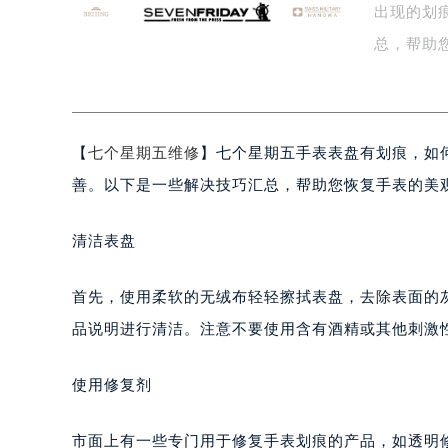
出现的划
盐城市盐都区世纪大道5号盐城金融城写
泰州市海陵区永定东路399号置地商
总，帮助
宁波市江北区大闸南路500号来福士广
拭…
杭州市上城区钱江路1366号华润大厦
金华市金东区东市南街777号金华万达
【
七个星期五维修
】七个星期五手表表盘有划痕，如
绍兴市越城区胜利东路379号世茂天
嘉兴市南湖区广益路705号嘉兴世界贸
善。以下是一些解决技巧汇总，帮助您恢复手表的美
南昌市红谷滩新区红谷中大道998号
济南市历下区经十路11111号华润中
清洁表盘
广州市天河区天河路230号万菱汇国
广州市越秀区环市东路371-375号
首先，使用柔软的无绒布轻轻擦拭表盘，去除表面的
深圳市罗湖区深南东路5001号华润大
品说明进行清洁。注意不要使用含有酒精或其他刺激
惠州市惠城区江北文昌一路7号华贸大
厦门市思明区湖滨东路95号华润大厦写
使用修复剂
福州市鼓楼区五四路128-1号恒力城
成都市锦江区人民东路6号SAC东原中
市面上有一些专门用于修复手表划痕的产品，如透明