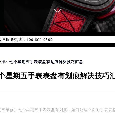
服务网络优化升级公告
服务热线：400-609-9509
-609-9509，服务覆盖中国大陆、香港、澳门、台湾全部区域（
心最新网点地址：
国际中心写字楼D座11层1102室（北京总部）（需提前预约）
字楼W3座6层602室（需提前预约）
上海
> 七个星期五手表表盘有划痕解决技巧汇总
融中心写字楼26层2603室（需提前预约）
个星期五手表表盘有划痕解决技巧
2座37层3705室（需提前预约）
际广场写字楼8层806室（需提前预约）
南京中心写字楼22层C1-1室（需提前预约）
中心写字楼5号楼10层1008室（需提前预约）
FC国际金融中心写字楼35层3508室（需提前预约）
期五维修】七个星期五手表表盘有划痕，如何处理？面对手表表
楼1号楼18层1803室（需提前预约）