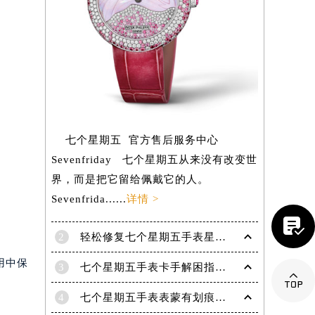
七个星期五 官方售后服务中心
Sevenfriday 七个星期五从来没有改变世
界，而是把它留给佩戴它的人。
Sevenfrida......
详情 >

2
轻松修复七个星期五手表星期框破损问题
用中保
提前预约）
3
七个星期五手表卡手解困指南——轻松摆脱摘表难题

4
七个星期五手表表蒙有划痕解决办法汇总