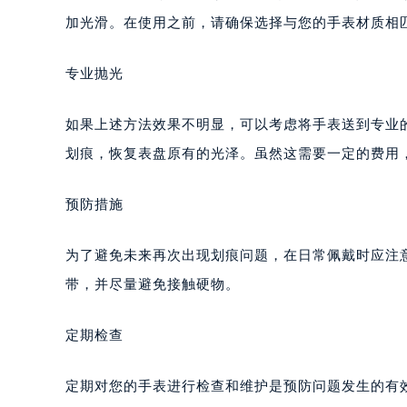
重庆市江北区观音桥步行街2号融恒时
加光滑。在使用之前，请确保选择与您的手表材质相
长沙市芙蓉区定王台街道建湘路393
郑州市二七区铭功路10号华润大厦写字
专业抛光
太原市迎泽区解放路15号亨得利名
沈阳市沈河区中街路137号亨得利名
如果上述方法效果不明显，可以考虑将手表送到专业
沈阳市沈河区中街路83号亨得利名
划痕，恢复表盘原有的光泽。虽然这需要一定的费用
乌鲁木齐市天山区红山路26号时代广场
温州市鹿城区锦绣路1067号置信广场
预防措施
哈尔滨市道里区友谊西路600号富力中
大连市中山区人民路15号国际金融大
为了避免未来再次出现划痕问题，在日常佩戴时应注
佛山市禅城区季华五路57号万科金融中
带，并尽量避免接触硬物。
东莞市东城街道鸿福东路1号民盈国贸
无锡市梁溪区人民中路139号恒隆广场
定期检查
南通市崇川区工农路57号圆融广场写字
苏州市苏州工业园区星港街199号苏州
定期对您的手表进行检查和维护是预防问题发生的有
武汉市江汉区解放大道686号世界贸易