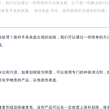
痕，我们可以通过一些简单的方法来改善。以下是一些解决技巧
字楼1号楼16层1604室（需提前预约）
务中心东塔写字楼（华润万象城）17层1706室（需提前预约）
您恢复手表的美观。 清洁表盘 首先，使用柔软的无绒布轻轻擦
场办公楼20层2009室（需提前预约）
写字楼A座5层503-5室（需提前预约）
广场写字楼4号楼22层2209室（需提前预约）
何处理？面对手表表盘出现的划痕，我们可以通过一些简单的方
际中心写字楼8层805室（需提前预约）
易中心写字楼A座13层1304室（需提前预约）
观。
绿地双子塔（中央广场）A1座办公楼14层07室（需提前预约）
心写字楼（万象城）15层1508室（需提前预约）
际中心写字楼A塔7层704室（需提前预约）
世界贸易中心大厦南塔写字楼15层07室（需提前预约）
灰尘和污渍。如果划痕较为明显，可以使用专门的钟表清洁剂，
厦写字楼17层1701室（需提前预约）
性化学物质的产品，以免损伤表盘。
厦写字楼1座30层05室（需提前预约）
字楼B座11层1104室（需提前预约）
写字楼15层03室（需提前预约）
心写字楼24层2406B室（需提前预约）
修复剂或划痕修复笔。这些产品可以在一定程度上填补划痕，使