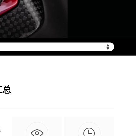
▲
非大陆需加拨“+86”）
▼
汇总

盘