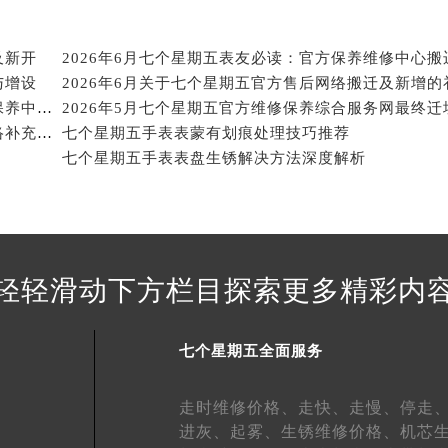
得利名表维修授权店1楼七个星期五售后服务中心（需提前预约）
得利名表维修授权店1楼七个星期五售后服务中心（需提前预约）
及新开
国际中心D座11层1102室七个星期五售后服务中心（北京总部
与增设
广场W3座6层602室七个星期五售后服务中心（需提前预约）
权威消息来源文件内容：2026年5月七个星期五维修保养中心迁址与新增详情
先天下七个星期五售后服务中心（需提前预约）
2026年5月七个星期五官方售后维修保养综合服务网络补充发布确认文件
七个星期五手表表蒙有划痕处理技巧推荐
特大街七个星期五售后服务中心（需提前预约）
七个星期五手表表盘生锈解决方法深度解析
街七个星期五售后服务中心（需提前预约）
3号王府井百货名表维修七个星期五售后服务中心（需提前预约
个星期五售后服务中心（需提前预约）
霍洛街七个星期五售后服务中心（需提前预约）
轻轻滑动下方栏目探索更多精彩内
央街七个星期五售后服务中心（需提前预约）
街七个星期五售后服务中心（需提前预约）
路七个星期五售后服务中心（需提前预约）
七个星期五全面服务
大街七个星期五售后服务中心（需提前预约）
市光明街与额尔敦路交叉口七个星期五售后服务中心（需提前预
走时维修价格、
走快、
走慢、
停走
进灰、
起雾、
生锈维修价格、
机芯
安大街七个星期五售后服务中心（需提前预约）