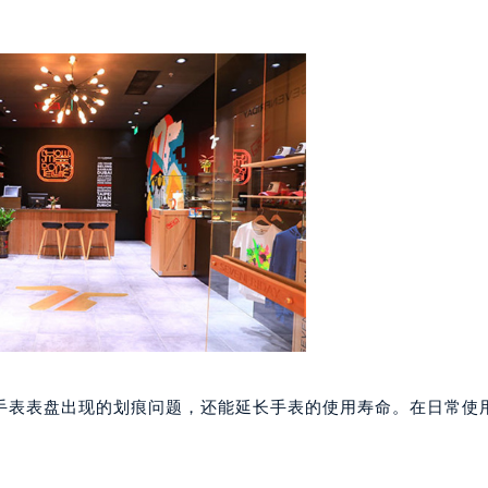
楼1224室（需提前预约）
大厦B座12楼03室（需提前预约）
心写字楼A座7楼709室（需提前预约）
2层04室（需提前预约）
心A座907室（需提前预约）
A座(旺进大厦)18层09室（需提前预约）
国际金融中心14楼14D（需提前预约）
广场写字楼10层06室（需提前预约）
心写字楼B座13层07室（需提前预约）
安国际中心E座6楼10室（需提前预约）
B座17层1707室（需提前预约）
写字楼A座10层1002室（需提前预约）
心东1幢20楼2002室（需提前预约）
手表表盘出现的划痕问题，还能延长手表的使用寿命。在日常使
街70号华润万象城写字楼（鄂尔多斯大厦）23层2326室（需
州中心写字楼21层2102室（需提前预约）
国际金融中心写字楼20层01室（需提前预约）