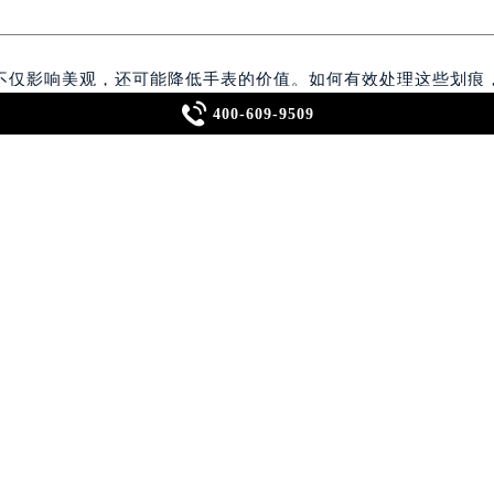
中心介绍
不仅影响美观，还可能降低手表的价值。如何有效处理这些划痕

400-609-9509
将深入解析几种常见的处理方法，帮助您更好地维护您的爱表。
用柔软的微纤维布轻轻擦拭表盘，去除表面的灰尘和污渍。如果
）与水混合后轻柔擦拭。注意避免使用含有酒精或溶剂成分的清
品通常含有能够填补划痕凹陷的微小颗粒，通过研磨作用使划痕
保在通风良好的环境中进行。