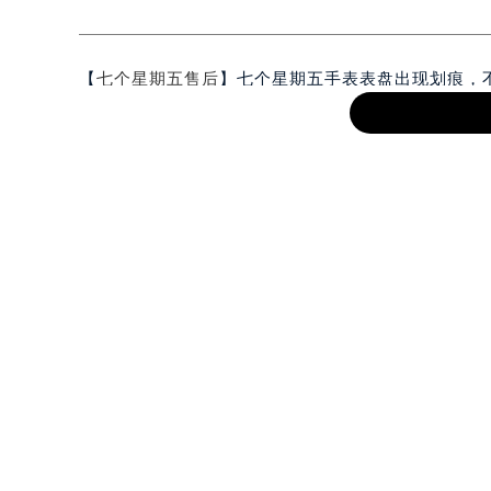
知识/资讯
【
七个星期五售后
】七个星期五手表表盘出现划痕，
手表的光彩，成为许多手表爱好者关注的问题。本文
1.清洁表盘
在尝试任何修复措施之前，首先应确保表盘清洁。使
为顽固，可以使用少量的温和清洁剂（如婴儿洗发水
因为它们可能会损害表盘材质。
2.使用专用修复液
市面上有许多专门针对手表划痕修复的产品。这些产
那么明显。使用时，请按照产品说明进行操作，并确