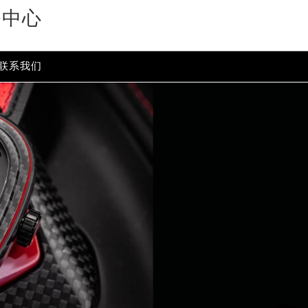
务中心
content/themes/sevenfriday/header.php
on line
24
t/themes/sevenfriday/header.php
on line
32
联系我们