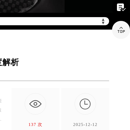

mbwx.com/wp-
▲
▼

度解析

能
表
137 次
2025-12-12