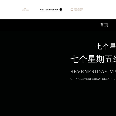
Warning
: extract() expects parameter 1 to be array, null give
Warning
: array_map(): Argument #2 should be an array in
/
首页
七个
七个星期五
SEVENFRIDAY M
CHINA SEVENFRIDAY REPAIR C