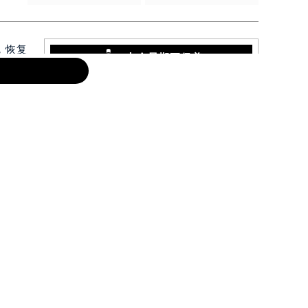
，恢复
七个星期五保养
北京七个星期五售后服务中心
上海
污渍较
洁剂，
北京七个星期五售后服务中心位于北京市
上海七个星
东城区东长安街1号东方广场写字楼W3座
徐汇区虹桥
变得不
6层602室（需提前预约），是七个星期五
3705室
维修保养服务网点,中心技师均接受国际化
修保养服务